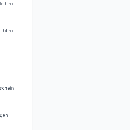
zlichen
ichten
schein
ngen