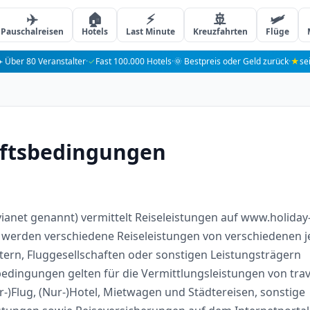
✈️
🏠
⚡
🚢
🛩️
Pauschalreisen
Hotels
Last Minute
Kreuzfahrten
Flüge
️ Über 80 Veranstalter
·
✓
Fast 100.000 Hotels
·
🌞 Bestpreis oder Geld zurück
·
★
se
äftsbedingungen
ianet genannt) vermittelt Reiseleistungen auf www.holiday
l werden verschiedene Reiseleistungen von verschiedenen j
ern, Fluggesellschaften oder sonstigen Leistungsträgern
edingungen gelten für die Vermittlungsleistungen von trav
r-)Flug, (Nur-)Hotel, Mietwagen und Städtereisen, sonstige