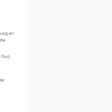
itung an
die
 Post,
der