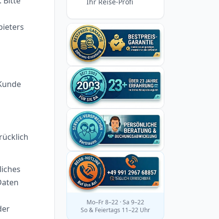
 Bitte
Ihr Reise-Profi
bieters
 Kunde
rücklich
liches
Daten
Mo–Fr 8–22 · Sa 9–22
der
So & Feiertags 11–22 Uhr