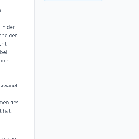
n
t
 in der
ang der
cht
bei
lden
ravianet
amen des
 hat.
ereisen