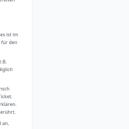
s ist im
 für den
.B.
iglich
unsch
icket.
klären.
erührt.
0 an,