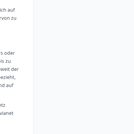
ich auf
rvon zu
rs oder
is zu
oweit der
ezieht,
nd auf
etz
vianet