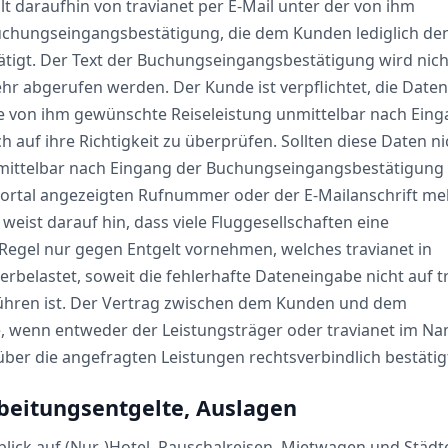
t daraufhin von travianet per E-Mail unter der von ihm
uchungseingangsbestätigung, die dem Kunden lediglich de
tigt. Der Text der Buchungseingangsbestätigung wird nich
r abgerufen werden. Der Kunde ist verpflichtet, die Daten
 von ihm gewünschte Reiseleistung unmittelbar nach Eing
auf ihre Richtigkeit zu überprüfen. Sollten diese Daten ni
nmittelbar nach Eingang der Buchungseingangsbestätigung 
tportal angezeigten Rufnummer oder der E-Mailanschrift me
 weist darauf hin, dass viele Fluggesellschaften eine
 Regel nur gegen Entgelt vornehmen, welches travianet in
rbelastet, soweit die fehlerhafte Dateneingabe nicht auf t
hren ist. Der Vertrag zwischen dem Kunden und dem
, wenn entweder der Leistungsträger oder travianet im N
r die angefragten Leistungen rechtsverbindlich bestätigt
rbeitungsentgelte, Auslagen
blick auf (Nur-)Hotel, Pauschalreisen, Mietwagen und Städt