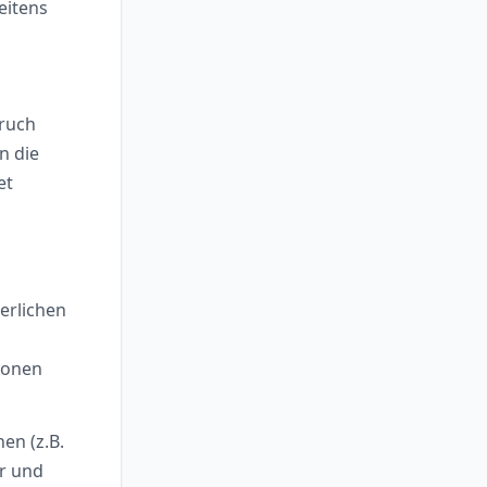
eitens
pruch
n die
et
erlichen
tionen
en (z.B.
er und