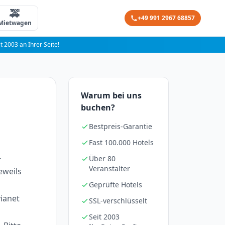
🚕
+49 991 2967 68857
Mietwagen
it 2003 an Ihrer Seite!
Warum bei uns
buchen?
Bestpreis-Garantie
Fast 100.000 Hotels
-
Über 80
Veranstalter
eweils
Geprüfte Hotels
ianet
SSL-verschlüsselt
Seit 2003