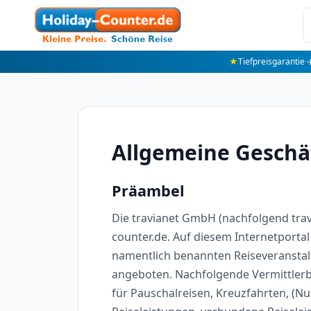
★
Tiefpreisgarantie
·
✈
Allgemeine Gesch
Präambel
Die travianet GmbH (nachfolgend trav
counter.de. Auf diesem Internetporta
namentlich benannten Reiseveranstalt
angeboten. Nachfolgende Vermittlerb
für Pauschalreisen, Kreuzfahrten, (Nu