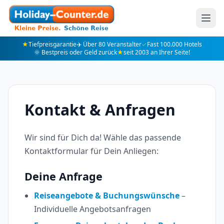
★
Tiefpreisgarantie
✈️ Über 80 Veranstalter
✓
Fast 100.000 Hotels
🌞 Bestpreis oder Geld zurück
★
seit 2003 an Ihrer Seite!
Kontakt & Anfragen
Wir sind für Dich da! Wähle das passende
Kontaktformular für Dein Anliegen:
Deine Anfrage
Reiseangebote & Buchungswünsche
–
Individuelle Angebotsanfragen