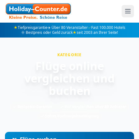
★
Tiefpreisgarantie
✈️ Über 80 Veranstalter
✓
Fast 100.000 Hotels
🌞 Bestpreis oder Geld zurück
★
seit 2003 an Ihrer Seite!
KATEGORIE
Flüge online
vergleichen und
buchen
✓ Bestpreis-Garantie
✓ Wir vergleichen über 80 Anbieter
✓ Sofort Buchungsbestätigung