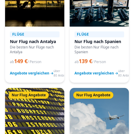
FLÜGE
FLÜGE
Nur Flug nach Antalya
Nur Flug nach Spanien
Die besten Nur Flüge nach
Die besten Nur Flüge nach
Antalya
Spanien
149 €
139 €
ab
/ Person
ab
/ Person
über
über
Angebote vergleichen →
Angebote vergleichen →
80 Anbieter
80 Anbiete
Nur Flug Angebote
Nur Flug Angebote