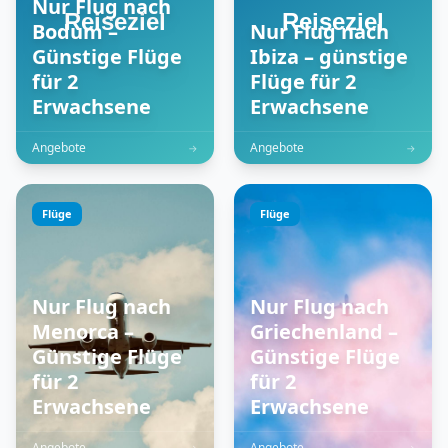
Nur Flug nach
Bodum –
Nur Flug nach
Günstige Flüge
Ibiza – günstige
für 2
Flüge für 2
Erwachsene
Erwachsene
Angebote
Angebote
→
→
Flüge
Flüge
Nur Flug nach
Nur Flug nach
Menorca –
Griechenland –
Günstige Flüge
Günstige Flüge
für 2
für 2
Erwachsene
Erwachsene
Angebote
Angebote