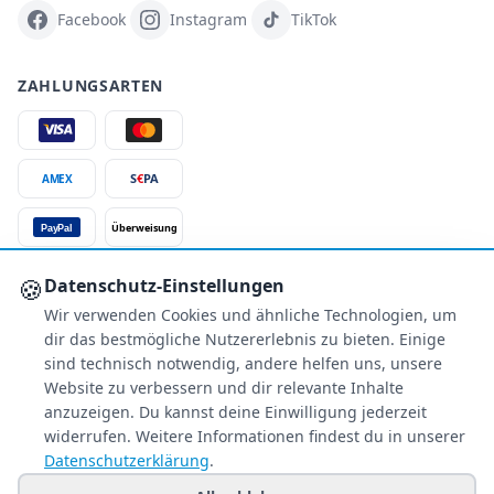
Facebook
Instagram
TikTok
ZAHLUNGSARTEN
S
€
PA
AMEX
Überweisung
PayPal
SSL-verschlüsselt
🍪
Datenschutz-Einstellungen
Wir verwenden Cookies und ähnliche Technologien, um
SERVICE
dir das bestmögliche Nutzererlebnis zu bieten. Einige
Über uns
sind technisch notwendig, andere helfen uns, unsere
Buchungsinformationen
Website zu verbessern und dir relevante Inhalte
anzuzeigen. Du kannst deine Einwilligung jederzeit
Bestpreis-Garantie
widerrufen. Weitere Informationen findest du in unserer
Kostenloser Rückruf
Datenschutzerklärung
.
Allgemeine Anfragen
Blacklist Airlines