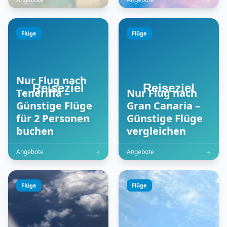
→
→
Flüge
Flüge
Nur Flug nach
Teneriffa –
Nur Flug nach
Günstige Flüge
Gran Canaria –
für 2 Personen
Günstige Flüge
buchen
vergleichen
Angebote
Angebote
→
→
Flüge
Flüge