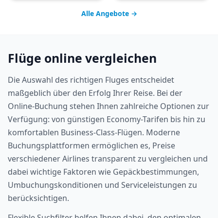
Alle Angebote →
Flüge online vergleichen
Die Auswahl des richtigen Fluges entscheidet
maßgeblich über den Erfolg Ihrer Reise. Bei der
Online-Buchung stehen Ihnen zahlreiche Optionen zur
Verfügung: von günstigen Economy-Tarifen bis hin zu
komfortablen Business-Class-Flügen. Moderne
Buchungsplattformen ermöglichen es, Preise
verschiedener Airlines transparent zu vergleichen und
dabei wichtige Faktoren wie Gepäckbestimmungen,
Umbuchungskonditionen und Serviceleistungen zu
berücksichtigen.
Flexible Suchfilter helfen Ihnen dabei, den optimalen