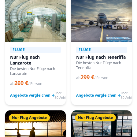
FLÜGE
FLÜGE
Nur Flug nach
Nur Flug nach Teneriffa
Lanzarote
Die besten Nur Flüge nach
Teneriffa
Die besten Nur Flüge nach
Lanzarote
299 €
ab
/ Person
269 €
ab
/ Person
über
über
Angebote vergleichen →
Angebote vergleichen →
80 Anbieter
80 Anbiete
Nur Flug Angebote
Nur Flug Angebote