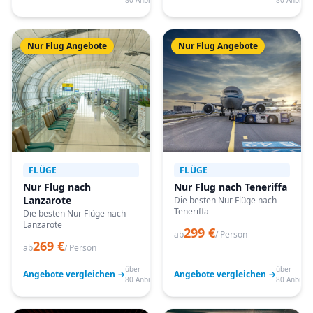
80 Anbieter
80 Anbiete
Nur Flug Angebote
Nur Flug Angebote
FLÜGE
FLÜGE
Nur Flug nach
Nur Flug nach Teneriffa
Lanzarote
Die besten Nur Flüge nach
Teneriffa
Die besten Nur Flüge nach
Lanzarote
299 €
ab
/ Person
269 €
ab
/ Person
über
über
Angebote vergleichen →
Angebote vergleichen →
80 Anbieter
80 Anbiete