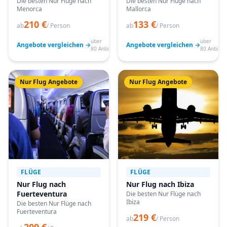
Die besten Nur Flüge nach
Die besten Nur Flüge nach
Menorca
Mallorca
210 €
133 €
ab
/ Person
ab
/ Person
über
über
Angebote vergleichen →
Angebote vergleichen →
80 Anbieter
80 Anbiete
Nur Flug Angebote
Nur Flug Angebote
FLÜGE
FLÜGE
Nur Flug nach
Nur Flug nach Ibiza
Fuerteventura
Die besten Nur Flüge nach
Ibiza
Die besten Nur Flüge nach
Fuerteventura
219 €
ab
/ Person