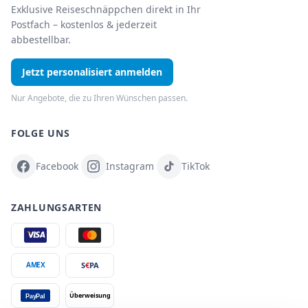
Exklusive Reiseschnäppchen direkt in Ihr
Postfach – kostenlos & jederzeit
abbestellbar.
Jetzt personalisiert anmelden
Nur Angebote, die zu Ihren Wünschen passen.
FOLGE UNS
Facebook
Instagram
TikTok
ZAHLUNGSARTEN
S
€
PA
AMEX
Überweisung
PayPal