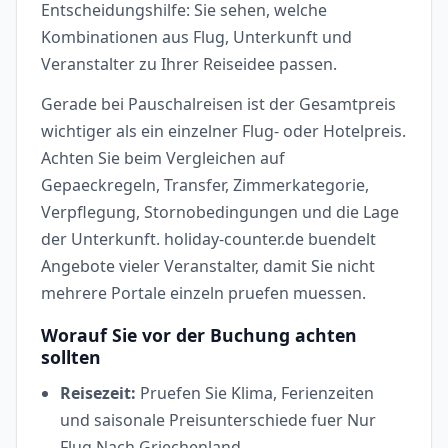
Entscheidungshilfe: Sie sehen, welche
Kombinationen aus Flug, Unterkunft und
Veranstalter zu Ihrer Reiseidee passen.
Gerade bei Pauschalreisen ist der Gesamtpreis
wichtiger als ein einzelner Flug- oder Hotelpreis.
Achten Sie beim Vergleichen auf
Gepaeckregeln, Transfer, Zimmerkategorie,
Verpflegung, Stornobedingungen und die Lage
der Unterkunft. holiday-counter.de buendelt
Angebote vieler Veranstalter, damit Sie nicht
mehrere Portale einzeln pruefen muessen.
Worauf Sie vor der Buchung achten
sollten
Reisezeit:
Pruefen Sie Klima, Ferienzeiten
und saisonale Preisunterschiede fuer Nur
Flug Nach Griechenland.