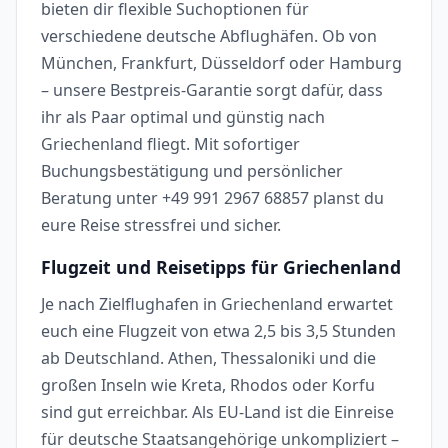
bieten dir flexible Suchoptionen für
verschiedene deutsche Abflughäfen. Ob von
München, Frankfurt, Düsseldorf oder Hamburg
– unsere Bestpreis-Garantie sorgt dafür, dass
ihr als Paar optimal und günstig nach
Griechenland fliegt. Mit sofortiger
Buchungsbestätigung und persönlicher
Beratung unter +49 991 2967 68857 planst du
eure Reise stressfrei und sicher.
Flugzeit und Reisetipps für Griechenland
Je nach Zielflughafen in Griechenland erwartet
euch eine Flugzeit von etwa 2,5 bis 3,5 Stunden
ab Deutschland. Athen, Thessaloniki und die
großen Inseln wie Kreta, Rhodos oder Korfu
sind gut erreichbar. Als EU-Land ist die Einreise
für deutsche Staatsangehörige unkompliziert –