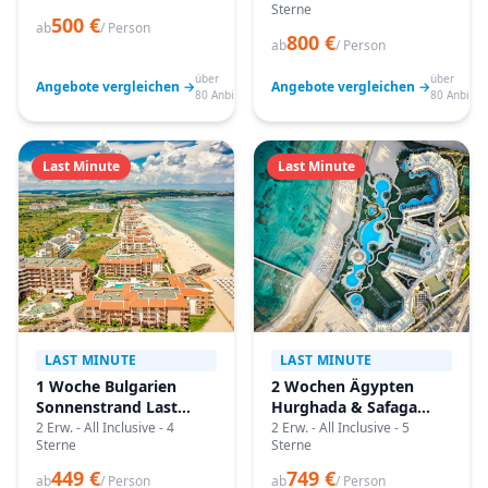
Sterne
500 €
ab
/ Person
800 €
ab
/ Person
über
über
Angebote vergleichen →
Angebote vergleichen →
80 Anbieter
80 Anbiete
Last Minute
Last Minute
LAST MINUTE
LAST MINUTE
1 Woche Bulgarien
2 Wochen Ägypten
Sonnenstrand Last
Hurghada & Safaga
Minute
Last Minute
2 Erw. - All Inclusive - 4
2 Erw. - All Inclusive - 5
Sterne
Sterne
449 €
749 €
ab
/ Person
ab
/ Person