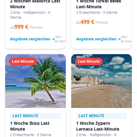
2 Wochen Mallorca Last
1 Woche Türkei Belek
Minute
Last-Minute
2 Erw. - Halbpension - 4
2 Erwachsene - 5 Sterne
Sterne
499 €
ab
/ Person
999 €
ab
/ Person
über
über
Angebote vergleichen →
Angebote vergleichen →
80 Anbieter
80 Anbiete
Last Minute
Last Minute
LAST MINUTE
LAST MINUTE
1 Woche Ibiza Last
1 Woche Zypern
Minute
Larnaca Last-Minute
2 Erwachsene - 3 Sterne
2 Erw. - Halbpension - 4