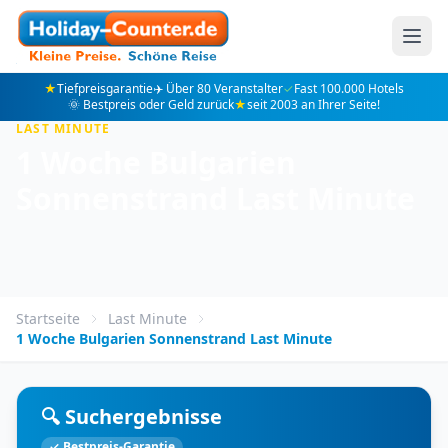
★
Tiefpreisgarantie
✈️ Über 80 Veranstalter
✓
Fast 100.000 Hotels
🌞 Bestpreis oder Geld zurück
★
seit 2003 an Ihrer Seite!
LAST MINUTE
1 Woche Bulgarien
Sonnenstrand Last Minute
Startseite
Last Minute
1 Woche Bulgarien Sonnenstrand Last Minute
🔍 Suchergebnisse
✓ Bestpreis-Garantie