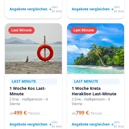
über
über
Angebote vergleichen →
Angebote vergleichen →
80 Anbieter
80 Anbiete
Last Minute
Last Minute
LAST MINUTE
LAST MINUTE
1 Woche Kos Last-
1 Woche Kreta
Minute
Heraklion Last-Minute
2 Erw. - Halbpension – 4
2 Erw. - Halbpension – 4
Sterne
Sterne
499 €
799 €
ab
/ Person
ab
/ Person
über
über
Angebote vergleichen →
Angebote vergleichen →
80 Anbieter
80 Anbiete