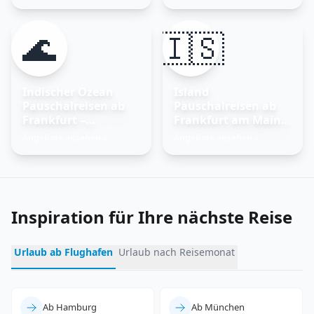
🌊
🇮🇸
Indischer Ozean
Island
Pauschalreisen ab
Pauschalreisen ab
Frankfurt –
Frankfurt am Main –
Trauminseln
Feuer und Eis
Angebote ansehen
Angebote ansehen
→
→
entdecken
erleben
Inspiration für Ihre nächste Reise
Urlaub ab Flughafen
Urlaub nach Reisemonat
Ab Hamburg
Ab München