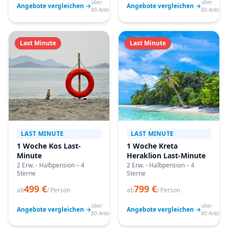
über
über
Angebote vergleichen →
Angebote vergleichen →
80 Anbieter
80 Anbiete
Last Minute
Last Minute
LAST MINUTE
LAST MINUTE
1 Woche Kos Last-
1 Woche Kreta
Minute
Heraklion Last-Minute
2 Erw. - Halbpension – 4
2 Erw. - Halbpension – 4
Sterne
Sterne
499 €
799 €
ab
/ Person
ab
/ Person
über
über
Angebote vergleichen →
Angebote vergleichen →
80 Anbieter
80 Anbiete