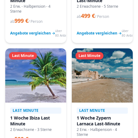
Minute
Last-Minute
2 Erw. - Halbpension - 4
2 Erwachsene - 5 Sterne
Sterne
499 €
ab
/ Person
999 €
ab
/ Person
über
über
Angebote vergleichen →
Angebote vergleichen →
80 Anbieter
80 Anbiete
Last Minute
Last Minute
LAST MINUTE
LAST MINUTE
1 Woche Ibiza Last
1 Woche Zypern
Minute
Larnaca Last-Minute
2 Erwachsene - 3 Sterne
2 Erw. - Halbpension - 4
Sterne