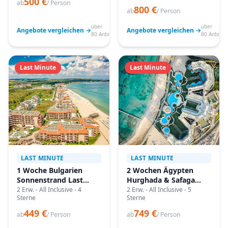
500 €
ab
/ Person
800 €
ab
/ Person
über
über
Angebote vergleichen →
Angebote vergleichen →
80 Anbieter
80 Anbiete
Last Minute
Last Minute
LAST MINUTE
LAST MINUTE
1 Woche Bulgarien
2 Wochen Ägypten
Sonnenstrand Last
Hurghada & Safaga
Minute
Last Minute
2 Erw. - All Inclusive - 4
2 Erw. - All Inclusive - 5
Sterne
Sterne
449 €
749 €
ab
/ Person
ab
/ Person