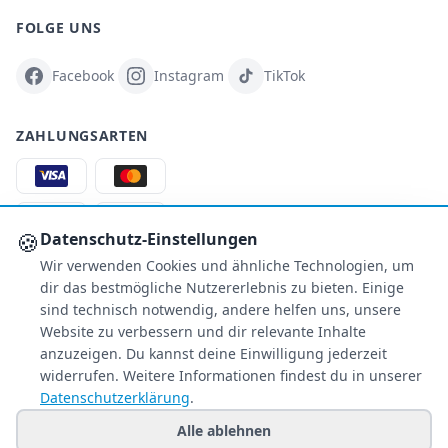
FOLGE UNS
Facebook
Instagram
TikTok
ZAHLUNGSARTEN
S
€
PA
AMEX
🍪
Datenschutz-Einstellungen
Wir verwenden Cookies und ähnliche Technologien, um
Überweisung
PayPal
dir das bestmögliche Nutzererlebnis zu bieten. Einige
SSL-verschlüsselt
sind technisch notwendig, andere helfen uns, unsere
Website zu verbessern und dir relevante Inhalte
SERVICE
anzuzeigen. Du kannst deine Einwilligung jederzeit
widerrufen. Weitere Informationen findest du in unserer
Über uns
Datenschutzerklärung
.
Buchungsinformationen
Alle ablehnen
Bestpreis-Garantie