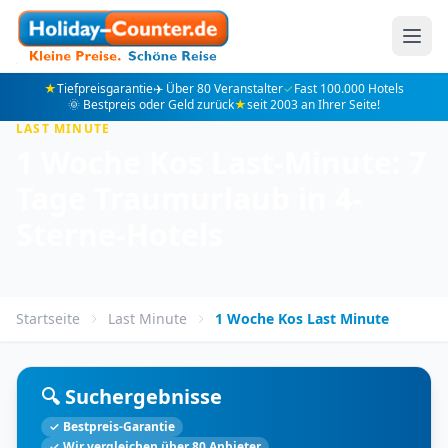
★
Tiefpreisgarantie
✈️ Über 80 Veranstalter
✓
Fast 100.000 Hotels
🌞 Bestpreis oder Geld zurück
★
seit 2003 an Ihrer Seite!
LAST MINUTE
1 Woche Kos Last-Minute: 7
Tage Traumurlaub in 4-
Sterne-Hotels
Startseite
Last Minute
1 Woche Kos Last Minute
🔍 Suchergebnisse
✓ Bestpreis-Garantie
✓ Wir vergleichen über 80 Anbieter