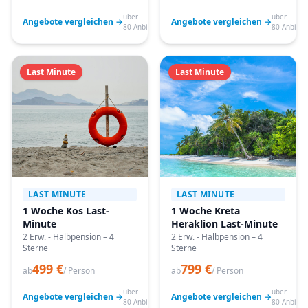
über
über
Angebote vergleichen →
Angebote vergleichen →
80 Anbieter
80 Anbiete
Last Minute
Last Minute
LAST MINUTE
LAST MINUTE
1 Woche Kos Last-
1 Woche Kreta
Minute
Heraklion Last-Minute
2 Erw. - Halbpension – 4
2 Erw. - Halbpension – 4
Sterne
Sterne
499 €
799 €
ab
/ Person
ab
/ Person
über
über
Angebote vergleichen →
Angebote vergleichen →
80 Anbieter
80 Anbiete