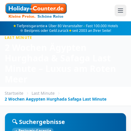
★
Tiefpreisgarantie
✈️ Über 80 Veranstalter
✓
Fast 100.000 Hotels
🌞 Bestpreis oder Geld zurück
★
seit 2003 an Ihrer Seite!
LAST MINUTE
2 Wochen Ägypten
Hurghada & Safaga Last
Minute – Luxus am Roten
Meer
Startseite
Last Minute
2 Wochen Aegypten Hurghada Safaga Last Minute
🔍 Suchergebnisse
✓ Bestpreis-Garantie