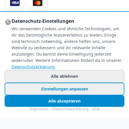
S
€
PA
AMEX
🍪
Datenschutz-Einstellungen
Wir verwenden Cookies und ähnliche Technologien, um
Überweisung
PayPal
dir das bestmögliche Nutzererlebnis zu bieten. Einige
SSL-verschlüsselt
sind technisch notwendig, andere helfen uns, unsere
Website zu verbessern und dir relevante Inhalte
SERVICE
anzuzeigen. Du kannst deine Einwilligung jederzeit
widerrufen. Weitere Informationen findest du in unserer
Über uns
Datenschutzerklärung
.
Buchungsinformationen
Alle ablehnen
Bestpreis-Garantie
Kostenloser Rückruf
Einstellungen anpassen
Allgemeine Anfragen
Blacklist Airlines
Alle akzeptieren
Impressum
·
Datenschutzerklärung
·
AGB
© 2026 www.holiday-counter.de ist eine Marke der SANIXX GmbH
Impressum
Datenschutz
AGB
🍪 Cookie-Einstellungen