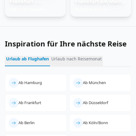
Frankfurt –
Frankfurt am Main –
Trauminseln
Feuer und Eis
Angebote ansehen
Angebote ansehen
→
→
entdecken
erleben
Inspiration für Ihre nächste Reise
Urlaub ab Flughafen
Urlaub nach Reisemonat
Ab Hamburg
Ab München
Ab Frankfurt
Ab Düsseldorf
Ab Berlin
Ab Köln/Bonn