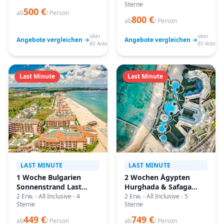
Sterne
500 €
ab
/ Person
800 €
ab
/ Person
über
über
Angebote vergleichen →
Angebote vergleichen →
80 Anbieter
80 Anbiete
Last Minute
Last Minute
LAST MINUTE
LAST MINUTE
1 Woche Bulgarien
2 Wochen Ägypten
Sonnenstrand Last
Hurghada & Safaga
Minute
Last Minute
2 Erw. - All Inclusive - 4
2 Erw. - All Inclusive - 5
Sterne
Sterne
449 €
749 €
ab
/ Person
ab
/ Person