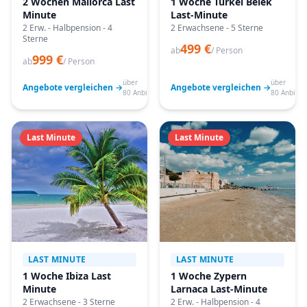
2 Wochen Mallorca Last
1 Woche Türkei Belek
Minute
Last-Minute
2 Erw. - Halbpension - 4
2 Erwachsene - 5 Sterne
Sterne
499 €
ab
/ Person
999 €
ab
/ Person
über
über
Angebote vergleichen →
Angebote vergleichen →
80 Anbieter
80 Anbiete
Last Minute
Last Minute
LAST MINUTE
LAST MINUTE
1 Woche Ibiza Last
1 Woche Zypern
Minute
Larnaca Last-Minute
2 Erwachsene - 3 Sterne
2 Erw. - Halbpension - 4