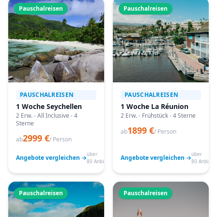
Pauschalreisen
Pauschalreisen
PAUSCHALREISEN
PAUSCHALREISEN
1 Woche Seychellen
1 Woche La Réunion
2 Erw. - All Inclusive - 4
2 Erw. - Frühstück - 4 Sterne
Sterne
1899 €
ab
/ Person
2999 €
ab
/ Person
über
über
Angebote vergleichen →
Angebote vergleichen →
80 Anbieter
80 Anbiete
Pauschalreisen
Pauschalreisen