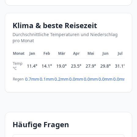
Klima & beste Reisezeit
Durchschnittliche Temperaturen und Niederschlag
pro Monat
Monat
Jan
Feb
Mär
Apr
Mai
Jun
Jul
A
Temp
11.4°
14.1°
19.0°
23.5°
27.9°
29.8°
31.1°
31
°C
0.7mm
0.1mm
0.2mm
0.0mm
0.0mm
0.0mm
0.0mm
30.
Regen
Häufige Fragen