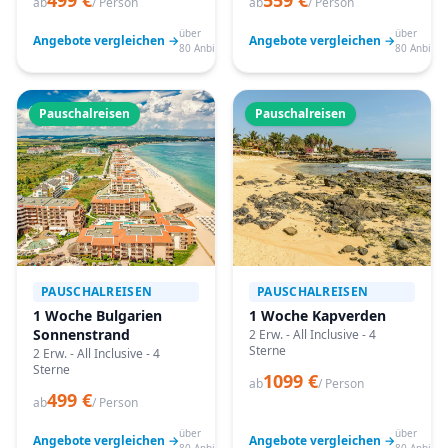
499 €
559 €
ab
/ Person
ab
/ Person
über
über
Angebote vergleichen →
Angebote vergleichen →
80 Anbieter
80 Anbiete
Pauschalreisen
Pauschalreisen
PAUSCHALREISEN
PAUSCHALREISEN
1 Woche Bulgarien
1 Woche Kapverden
Sonnenstrand
2 Erw. - All Inclusive - 4
Sterne
2 Erw. - All Inclusive - 4
Sterne
1099 €
ab
/ Person
499 €
ab
/ Person
über
über
Angebote vergleichen →
Angebote vergleichen →