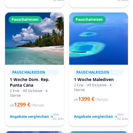
80 Anbieter
80 Anbiete
Pauschalreisen
Pauschalreisen
PAUSCHALREISEN
PAUSCHALREISEN
1 Woche Dom. Rep.
1 Woche Malediven
Punta Cana
2 Erw. - All Inclusive - 4
Sterne
2 Erw. - All Inclusive - 4
Sterne
1399 €
ab
/ Person
1299 €
ab
/ Person
über
über
Angebote vergleichen →
Angebote vergleichen →
80 Anbieter
80 Anbiete