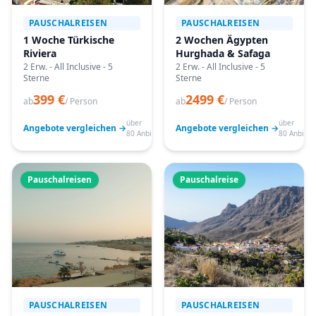
PAUSCHALREISEN
PAUSCHALREISEN
1 Woche Türkische
2 Wochen Ägypten
Riviera
Hurghada & Safaga
2 Erw. - All Inclusive - 5
2 Erw. - All Inclusive - 5
Sterne
Sterne
399 €
2499 €
ab
/ Person
ab
/ Person
über
über
Angebote vergleichen →
Angebote vergleichen →
80 Anbieter
80 Anbiete
Pauschalreisen
Pauschalreise
PAUSCHALREISEN
PAUSCHALREISEN