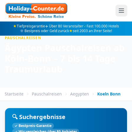
★
Tiefpreisgarantie
✈️ Über 80 Veranstalter
✓
Fast 100.000 Hotels
🌞 Bestpreis oder Geld zurück
★
seit 2003 an Ihrer Seite!
PAUSCHALREISEN
Ägypten Pauschalreisen ab
Köln-Bonn – 7 bis 14 Tage
Traumurlaub
Startseite
Pauschalreisen
Aegypten
Koeln Bonn
🔍 Suchergebnisse
✓ Bestpreis-Garantie
✓ Wir vergleichen über 80 Anbieter