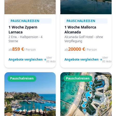
PAUSCHALREISEN
PAUSCHALREISEN
1 Woche Zypern
1 Woche Mallorca
Larnaca
Alcanada
2 Erw. - Halbpension - 4
Alcanada Golf Hotel - ohne
Sterne
Verpflegung
859 €
20000 €
ab
/ Person
ab
/ Person
über
über
Angebote vergleichen →
Angebote vergleichen →
80 Anbieter
80 Anbiete
Pauschalreisen
Pauschalreisen