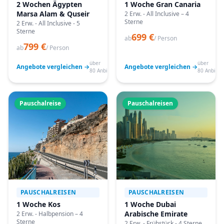
2 Wochen Ägypten
1 Woche Gran Canaria
Marsa Alam & Quseir
2 Erw. - All Inclusive – 4
Sterne
2 Erw. - All Inclusive - 5
Sterne
699 €
ab
/ Person
799 €
ab
/ Person
über
über
Angebote vergleichen →
Angebote vergleichen →
80 Anbieter
80 Anbiete
Pauschalreise
Pauschalreisen
PAUSCHALREISEN
PAUSCHALREISEN
1 Woche Kos
1 Woche Dubai
Arabische Emirate
2 Erw. - Halbpension – 4
Sterne
2 Erw. - Frühstück - 4 Sterne