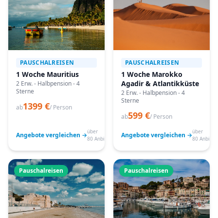
PAUSCHALREISEN
PAUSCHALREISEN
1 Woche Mauritius
1 Woche Marokko
Agadir & Atlantikküste
2 Erw. - Halbpension - 4
Sterne
2 Erw. - Halbpension - 4
Sterne
1399 €
ab
/ Person
599 €
ab
/ Person
über
über
Angebote vergleichen →
Angebote vergleichen →
80 Anbieter
80 Anbiete
Pauschalreisen
Pauschalreisen