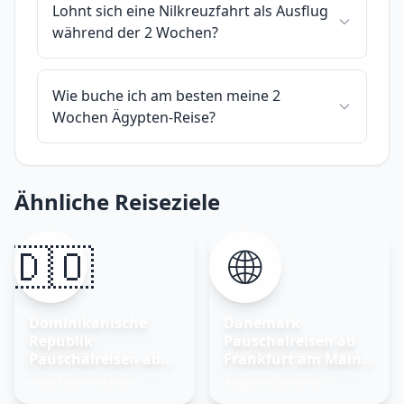
Lohnt sich eine Nilkreuzfahrt als Ausflug
während der 2 Wochen?
Wie buche ich am besten meine 2
Wochen Ägypten-Reise?
Ähnliche Reiseziele
🇩🇴
🌐
Dominikanische
Dänemark
Republik
Pauschalreisen ab
Pauschalreisen ab
Frankfurt am Main –
Frankfurt am Main
Nordisches Glück
Angebote ansehen
Angebote ansehen
→
→
entdecken