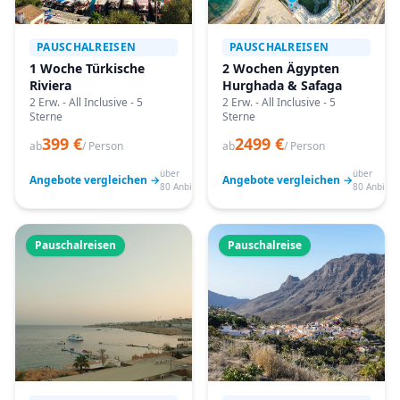
PAUSCHALREISEN
PAUSCHALREISEN
1 Woche Türkische
2 Wochen Ägypten
Riviera
Hurghada & Safaga
2 Erw. - All Inclusive - 5
2 Erw. - All Inclusive - 5
Sterne
Sterne
399 €
2499 €
ab
/ Person
ab
/ Person
über
über
Angebote vergleichen →
Angebote vergleichen →
80 Anbieter
80 Anbiete
Pauschalreisen
Pauschalreise