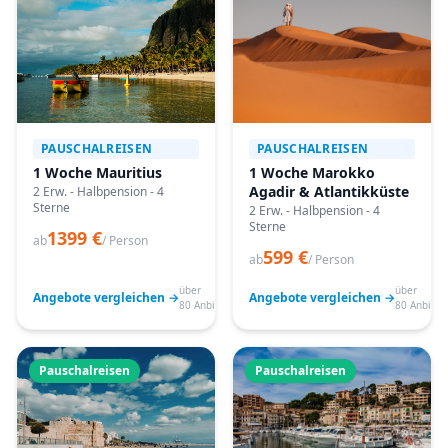
PAUSCHALREISEN
PAUSCHALREISEN
1 Woche Mauritius
1 Woche Marokko
Agadir & Atlantikküste
2 Erw. - Halbpension - 4
Sterne
2 Erw. - Halbpension - 4
Sterne
1399 €
ab
/ Person
599 €
ab
/ Person
über
über
Angebote vergleichen →
Angebote vergleichen →
80 Anbieter
80 Anbiete
Pauschalreisen
Pauschalreisen