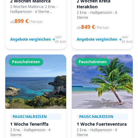
2 Wochen Mallorca
2 Wochen Kreta
Heraklion
2 Wochen Mallorca: 2 Erw. -
Halbpension - 4 Sterne
2 Erw. - Halbpension - 4
Angebote vergleichen,
Sterne
899 €
passende Termine prüfen
ab
/ Person
849 €
und mit Bestpreis-Garantie
ab
/ Person
buchen.
über
über
Angebote vergleichen →
Angebote vergleichen →
80 Anbieter
80 Anbiete
Pauschalreisen
Pauschalreisen
PAUSCHALREISEN
PAUSCHALREISEN
1 Woche Teneriffa
1 Woche Fuerteventura
2 Erw. - Halbpension - 4
2 Erw. - Halbpension - 4
Sterne
Sterne