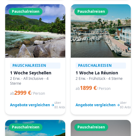
Pauschalreisen
Pauschalreisen
PAUSCHALREISEN
PAUSCHALREISEN
1 Woche Seychellen
1 Woche La Réunion
2 Erw. - All Inclusive - 4
2 Erw. - Frühstück - 4 Sterne
Sterne
1899 €
ab
/ Person
2999 €
ab
/ Person
über
über
Angebote vergleichen →
Angebote vergleichen →
80 Anbieter
80 Anbiete
Pauschalreisen
Pauschalreisen