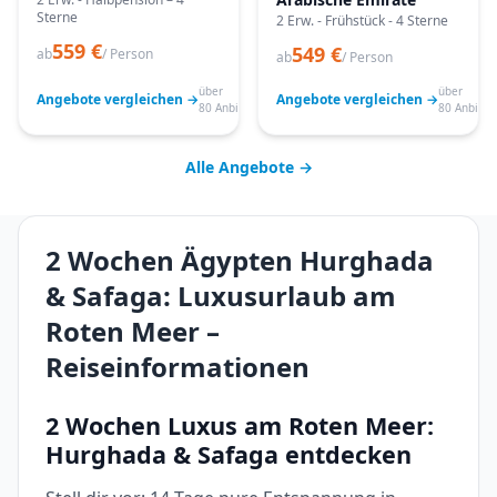
Sterne
2 Erw. - Frühstück - 4 Sterne
559 €
549 €
ab
/ Person
ab
/ Person
über
über
Angebote vergleichen →
Angebote vergleichen →
80 Anbieter
80 Anbiete
Alle Angebote →
2 Wochen Ägypten Hurghada
& Safaga: Luxusurlaub am
Roten Meer –
Reiseinformationen
2 Wochen Luxus am Roten Meer:
Hurghada & Safaga entdecken