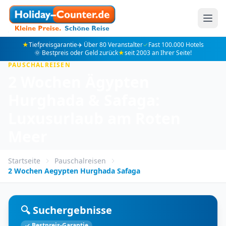
★
Tiefpreisgarantie
✈️ Über 80 Veranstalter
✓
Fast 100.000 Hotels
🌞 Bestpreis oder Geld zurück
★
seit 2003 an Ihrer Seite!
PAUSCHALREISEN
2 Wochen Ägypten
Hurghada & Safaga:
Luxusurlaub am Roten
Meer
Startseite
Pauschalreisen
2 Wochen Aegypten Hurghada Safaga
🔍 Suchergebnisse
✓ Bestpreis-Garantie