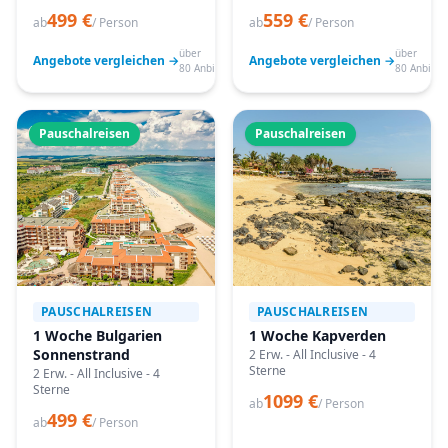
499 €
559 €
ab
/ Person
ab
/ Person
über
über
Angebote vergleichen →
Angebote vergleichen →
80 Anbieter
80 Anbiete
Pauschalreisen
Pauschalreisen
PAUSCHALREISEN
PAUSCHALREISEN
1 Woche Bulgarien
1 Woche Kapverden
Sonnenstrand
2 Erw. - All Inclusive - 4
Sterne
2 Erw. - All Inclusive - 4
Sterne
1099 €
ab
/ Person
499 €
ab
/ Person