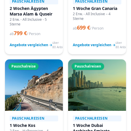
PAUSCHALREISEN
PAUSCHALREISEN
2 Wochen Ägypten
1 Woche Gran Canaria
Marsa Alam & Quseir
2 Erw. - All Inclusive – 4
Sterne
2 Erw. - All Inclusive - 5
Sterne
699 €
ab
/ Person
799 €
ab
/ Person
über
über
Angebote vergleichen →
Angebote vergleichen →
80 Anbieter
80 Anbiete
Pauschalreise
Pauschalreisen
PAUSCHALREISEN
PAUSCHALREISEN
1 Woche Kos
1 Woche Dubai
Arabische Emirate
2 Erw. - Halbpension – 4