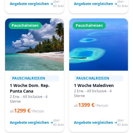
über
über
Angebote vergleichen →
Angebote vergleichen →
80 Anbieter
80 Anbiete
Pauschalreisen
Pauschalreisen
PAUSCHALREISEN
PAUSCHALREISEN
1 Woche Dom. Rep.
1 Woche Malediven
Punta Cana
2 Erw. - All Inclusive - 4
Sterne
2 Erw. - All Inclusive - 4
Sterne
1399 €
ab
/ Person
1299 €
ab
/ Person
über
über
Angebote vergleichen →
Angebote vergleichen →
80 Anbieter
80 Anbiete