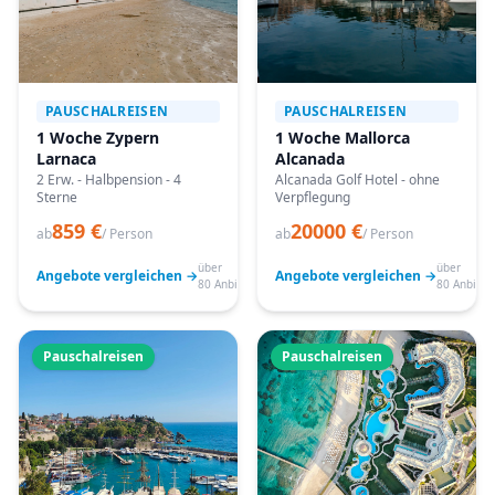
PAUSCHALREISEN
PAUSCHALREISEN
1 Woche Zypern
1 Woche Mallorca
Larnaca
Alcanada
2 Erw. - Halbpension - 4
Alcanada Golf Hotel - ohne
Sterne
Verpflegung
859 €
20000 €
ab
/ Person
ab
/ Person
über
über
Angebote vergleichen →
Angebote vergleichen →
80 Anbieter
80 Anbiete
Pauschalreisen
Pauschalreisen