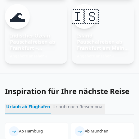
🌊
🇮🇸
Indischer Ozean
Island
Pauschalreisen ab
Pauschalreisen ab
Frankfurt –
Frankfurt am Main –
Trauminseln
Feuer und Eis
Angebote ansehen
Angebote ansehen
→
→
entdecken
erleben
Inspiration für Ihre nächste Reise
Urlaub ab Flughafen
Urlaub nach Reisemonat
Ab Hamburg
Ab München