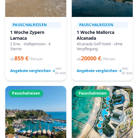
PAUSCHALREISEN
PAUSCHALREISEN
1 Woche Zypern
1 Woche Mallorca
Larnaca
Alcanada
2 Erw. - Halbpension - 4
Alcanada Golf Hotel - ohne
Sterne
Verpflegung
859 €
20000 €
ab
/ Person
ab
/ Person
über
über
Angebote vergleichen →
Angebote vergleichen →
80 Anbieter
80 Anbiete
Pauschalreisen
Pauschalreisen