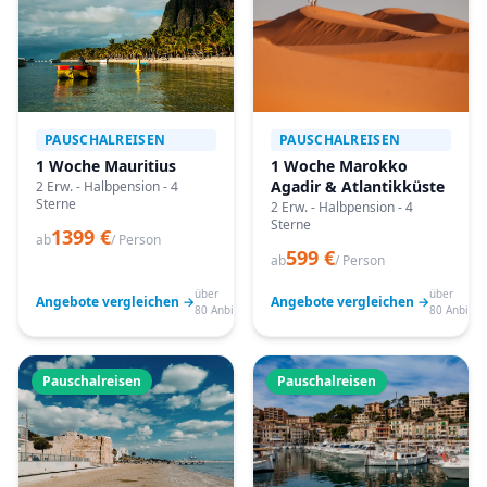
PAUSCHALREISEN
PAUSCHALREISEN
1 Woche Mauritius
1 Woche Marokko
Agadir & Atlantikküste
2 Erw. - Halbpension - 4
Sterne
2 Erw. - Halbpension - 4
Sterne
1399 €
ab
/ Person
599 €
ab
/ Person
über
über
Angebote vergleichen →
Angebote vergleichen →
80 Anbieter
80 Anbiete
Pauschalreisen
Pauschalreisen