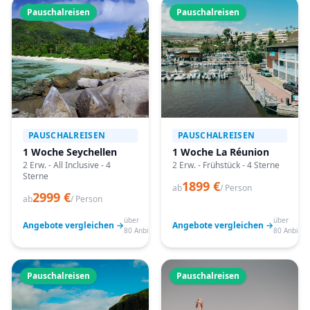
Pauschalreisen
Pauschalreisen
PAUSCHALREISEN
PAUSCHALREISEN
1 Woche Seychellen
1 Woche La Réunion
2 Erw. - All Inclusive - 4
2 Erw. - Frühstück - 4 Sterne
Sterne
1899 €
ab
/ Person
2999 €
ab
/ Person
über
über
Angebote vergleichen →
Angebote vergleichen →
80 Anbieter
80 Anbiete
Pauschalreisen
Pauschalreisen