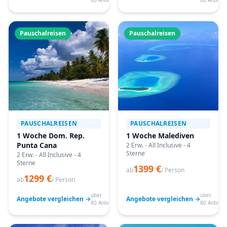
80 Anbieter
80 Anbiete
Pauschalreisen
Pauschalreisen
PAUSCHALREISEN
PAUSCHALREISEN
1 Woche Dom. Rep.
1 Woche Malediven
Punta Cana
2 Erw. - All Inclusive - 4
Sterne
2 Erw. - All Inclusive - 4
Sterne
1399 €
ab
/ Person
1299 €
ab
/ Person
über
über
Angebote vergleichen →
Angebote vergleichen →
80 Anbieter
80 Anbiete