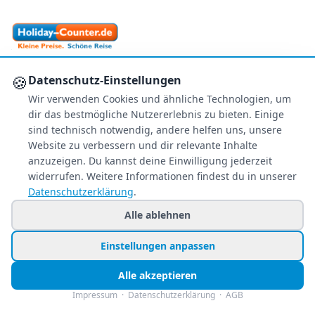
Ihr zuverlässiger Reisepreisvergleich – über 80
🍪
Datenschutz-Einstellungen
Veranstalter im Vergleich.
Wir verwenden Cookies und ähnliche Technologien, um
+49 991 2967 68857
dir das bestmögliche Nutzererlebnis zu bieten. Einige
Mo–Fr 8–22 Uhr · Sa 9–22
sind technisch notwendig, andere helfen uns, unsere
So & Feiertags 11–22 Uhr
Website zu verbessern und dir relevante Inhalte
anzuzeigen. Du kannst deine Einwilligung jederzeit
NEWSLETTER
widerrufen. Weitere Informationen findest du in unserer
Datenschutzerklärung
.
Exklusive Reiseschnäppchen direkt in Ihr
Postfach – kostenlos & jederzeit
Alle ablehnen
abbestellbar.
Einstellungen anpassen
Jetzt personalisiert anmelden
Alle akzeptieren
Nur Angebote, die zu Ihren Wünschen passen.
Impressum
·
Datenschutzerklärung
·
AGB