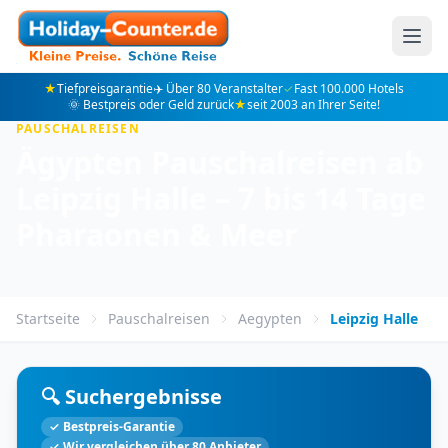
★
Tiefpreisgarantie
✈️ Über 80 Veranstalter
✓
Fast 100.000 Hotels
🌞 Bestpreis oder Geld zurück
★
seit 2003 an Ihrer Seite!
PAUSCHALREISEN
Ägypten Pauschalreisen ab
Leipzig Halle – 7 bis 14 Tage
Pharaonen & Meer
Startseite
Pauschalreisen
Aegypten
Leipzig Halle
🔍 Suchergebnisse
✓ Bestpreis-Garantie
✓ Wir vergleichen über 80 Anbieter