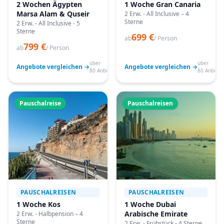
2 Wochen Ägypten
1 Woche Gran Canaria
Marsa Alam & Quseir
2 Erw. - All Inclusive – 4
Sterne
2 Erw. - All Inclusive - 5
Sterne
699 €
ab
/ Person
799 €
ab
/ Person
über
über
Angebote vergleichen →
Angebote vergleichen →
80 Anbieter
80 Anbiete
Pauschalreise
Pauschalreisen
PAUSCHALREISEN
PAUSCHALREISEN
1 Woche Kos
1 Woche Dubai
Arabische Emirate
2 Erw. - Halbpension – 4
Sterne
2 Erw. - Frühstück - 4 Sterne