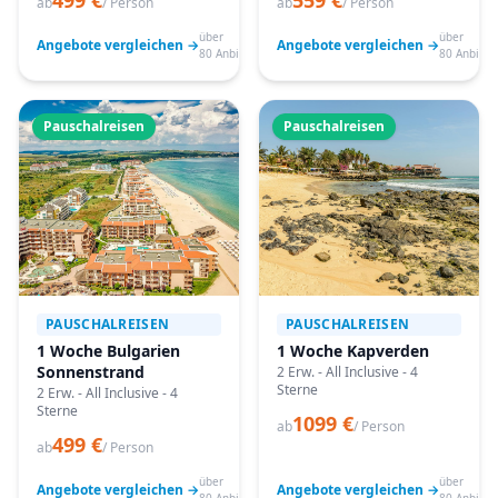
499 €
559 €
ab
/ Person
ab
/ Person
über
über
Angebote vergleichen →
Angebote vergleichen →
80 Anbieter
80 Anbiete
Pauschalreisen
Pauschalreisen
PAUSCHALREISEN
PAUSCHALREISEN
1 Woche Bulgarien
1 Woche Kapverden
Sonnenstrand
2 Erw. - All Inclusive - 4
Sterne
2 Erw. - All Inclusive - 4
Sterne
1099 €
ab
/ Person
499 €
ab
/ Person
über
über
Angebote vergleichen →
Angebote vergleichen →