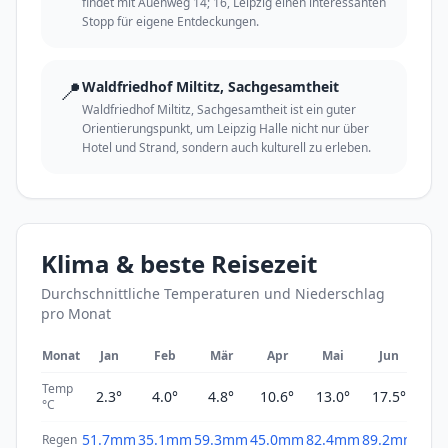
findet mit Auenweg 14; 16, Leipzig einen interessanten
Stopp für eigene Entdeckungen.
📍
Waldfriedhof Miltitz, Sachgesamtheit
Waldfriedhof Miltitz, Sachgesamtheit ist ein guter
Orientierungspunkt, um Leipzig Halle nicht nur über
Hotel und Strand, sondern auch kulturell zu erleben.
Klima & beste Reisezeit
Durchschnittliche Temperaturen und Niederschlag
pro Monat
Monat
Jan
Feb
Mär
Apr
Mai
Jun
Ju
Temp
2.3°
4.0°
4.8°
10.6°
13.0°
17.5°
19
°C
51.7mm
35.1mm
59.3mm
45.0mm
82.4mm
89.2mm
69.
Regen