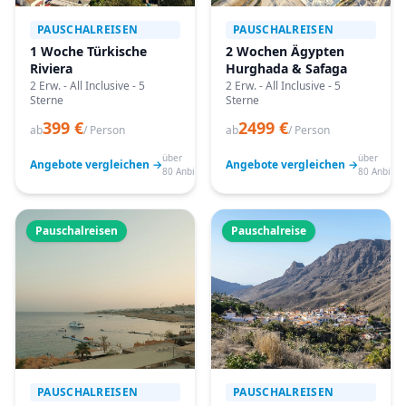
PAUSCHALREISEN
PAUSCHALREISEN
1 Woche Türkische
2 Wochen Ägypten
Riviera
Hurghada & Safaga
2 Erw. - All Inclusive - 5
2 Erw. - All Inclusive - 5
Sterne
Sterne
399 €
2499 €
ab
/ Person
ab
/ Person
über
über
Angebote vergleichen →
Angebote vergleichen →
80 Anbieter
80 Anbiete
Pauschalreisen
Pauschalreise
PAUSCHALREISEN
PAUSCHALREISEN