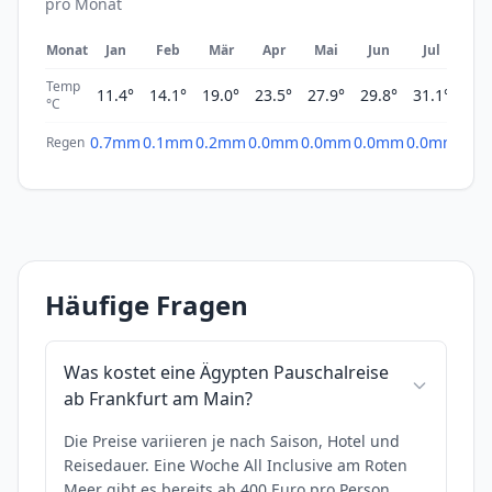
pro Monat
Monat
Jan
Feb
Mär
Apr
Mai
Jun
Jul
A
Temp
11.4°
14.1°
19.0°
23.5°
27.9°
29.8°
31.1°
31
°C
0.7mm
0.1mm
0.2mm
0.0mm
0.0mm
0.0mm
0.0mm
30.
Regen
Häufige Fragen
Was kostet eine Ägypten Pauschalreise
ab Frankfurt am Main?
Die Preise variieren je nach Saison, Hotel und
Reisedauer. Eine Woche All Inclusive am Roten
Meer gibt es bereits ab 400 Euro pro Person.