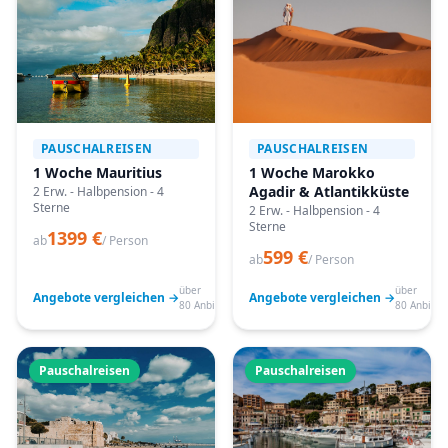
PAUSCHALREISEN
PAUSCHALREISEN
1 Woche Mauritius
1 Woche Marokko
Agadir & Atlantikküste
2 Erw. - Halbpension - 4
Sterne
2 Erw. - Halbpension - 4
Sterne
1399 €
ab
/ Person
599 €
ab
/ Person
über
über
Angebote vergleichen →
Angebote vergleichen →
80 Anbieter
80 Anbiete
Pauschalreisen
Pauschalreisen