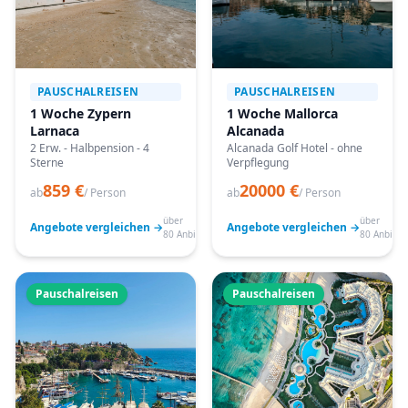
PAUSCHALREISEN
PAUSCHALREISEN
1 Woche Zypern
1 Woche Mallorca
Larnaca
Alcanada
2 Erw. - Halbpension - 4
Alcanada Golf Hotel - ohne
Sterne
Verpflegung
859 €
20000 €
ab
/ Person
ab
/ Person
über
über
Angebote vergleichen →
Angebote vergleichen →
80 Anbieter
80 Anbiete
Pauschalreisen
Pauschalreisen