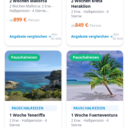
2 Wochen Mallorca
2 Wochen Kreta
Heraklion
2 Wochen Mallorca: 2 Erw. -
Halbpension - 4 Sterne
2 Erw. - Halbpension - 4
Angebote vergleichen,
Sterne
899 €
passende Termine prüfen
ab
/ Person
849 €
und mit Bestpreis-Garantie
ab
/ Person
buchen.
über
über
Angebote vergleichen →
Angebote vergleichen →
80 Anbieter
80 Anbiete
Pauschalreisen
Pauschalreisen
PAUSCHALREISEN
PAUSCHALREISEN
1 Woche Teneriffa
1 Woche Fuerteventura
2 Erw. - Halbpension - 4
2 Erw. - Halbpension - 4
Sterne
Sterne