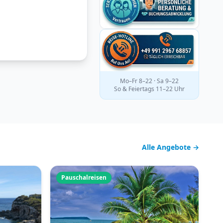
Mo–Fr 8–22 · Sa 9–22
So & Feiertags 11–22 Uhr
Alle Angebote →
Pauschalreisen