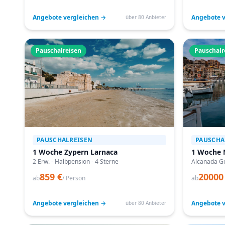
Angebote vergleichen →
Angebote v
über 80 Anbieter
Pauschalreisen
Pauschalr
PAUSCHALREISEN
PAUSCHA
1 Woche Zypern Larnaca
1 Woche 
2 Erw. - Halbpension - 4 Sterne
Alcanada Go
859 €
20000
ab
/ Person
ab
Angebote vergleichen →
Angebote v
über 80 Anbieter