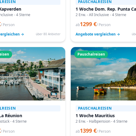
LREISEN
PAUSCHALREISEN
Kapverden
1 Woche Dom. Rep. Punta C
Inclusive - 4 Sterne
2 Erw. - All Inclusive - 4 Sterne
€
1299 €
/ Person
ab
/ Person
ergleichen →
Angebote vergleichen →
über 80 Anbieter
üb
eisen
Pauschalreisen
LREISEN
PAUSCHALREISEN
La Réunion
1 Woche Mauritius
hstück - 4 Sterne
2 Erw. - Halbpension - 4 Sterne
€
1399 €
/ Person
ab
/ Person