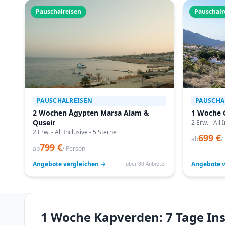
Pauschalreisen
Pauschalr
PAUSCHALREISEN
PAUSCHA
2 Wochen Ägypten Marsa Alam &
1 Woche 
Quseir
2 Erw. - All 
2 Erw. - All Inclusive - 5 Sterne
699 €
ab
/
799 €
ab
/ Person
Angebote vergleichen →
Angebote v
über 80 Anbieter
1 Woche Kapverden: 7 Tage Ins