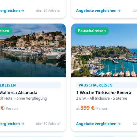
ergleichen →
Angebote vergleichen →
über 80 Anbieter
üb
eisen
Pauschalreisen
LREISEN
PAUSCHALREISEN
Mallorca Alcanada
1 Woche Türkische Riviera
lf Hotel - ohne Verpflegung
2 Erw. - All Inclusive - 5 Sterne
 €
399 €
/ Person
ab
/ Person
ergleichen →
Angebote vergleichen →
über 80 Anbieter
üb