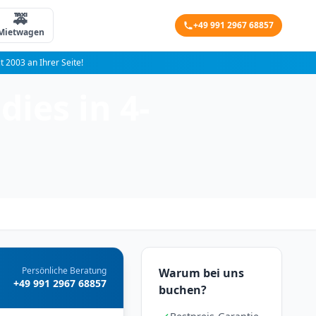
🚕
+49 991 2967 68857
Mietwagen
it 2003 an Ihrer Seite!
ies in 4-
Persönliche Beratung
Warum bei uns
+49 991 2967 68857
buchen?