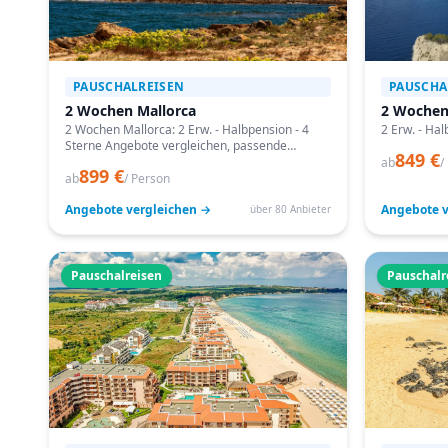
PAUSCHALREISEN
PAUSCHA
2 Wochen Mallorca
2 Wochen
2 Wochen Mallorca: 2 Erw. - Halbpension - 4
2 Erw. - Hal
Sterne Angebote vergleichen, passende
849 €
Termine prüfen und mit Bestpreis-Garantie
ab
/
899 €
buchen.
ab
/ Person
Angebote vergleichen →
Angebote v
über 80 Anbieter
Pauschalreisen
Pauschalr