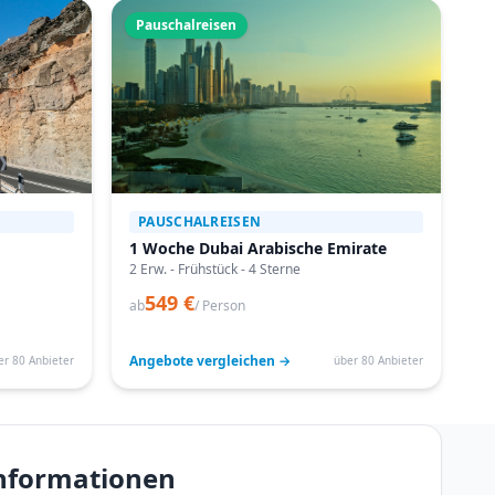
Pauschalreisen
PAUSCHALREISEN
1 Woche Dubai Arabische Emirate
2 Erw. - Frühstück - 4 Sterne
549 €
ab
/ Person
Angebote vergleichen →
er 80 Anbieter
über 80 Anbieter
informationen