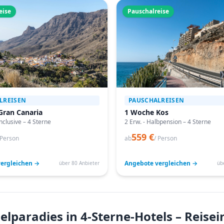
eise
Pauschalreise
LREISEN
PAUSCHALREISEN
Gran Canaria
1 Woche Kos
Inclusive – 4 Sterne
2 Erw. - Halbpension – 4 Sterne
559 €
 Person
ab
/ Person
ergleichen →
Angebote vergleichen →
über 80 Anbieter
üb
elparadies in 4-Sterne-Hotels – Reise