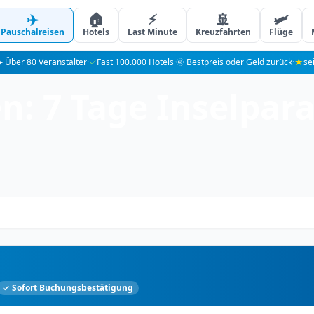
✈️
🏠
⚡
🚢
🛩️
Pauschalreisen
Hotels
Last Minute
Kreuzfahrten
Flüge
️ Über 80 Veranstalter
·
✓
Fast 100.000 Hotels
·
🌞 Bestpreis oder Geld zurück
·
★
se
: 7 Tage Inselparad
✓ Sofort Buchungsbestätigung