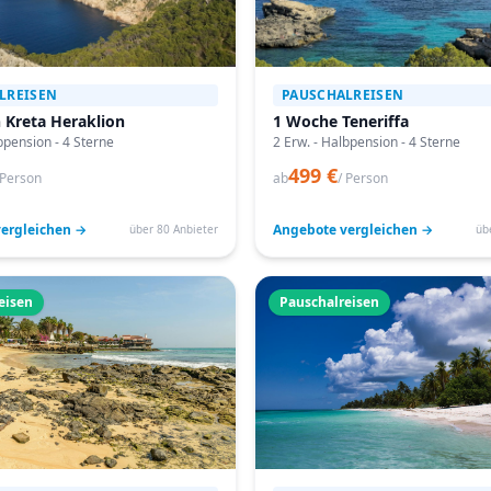
LREISEN
PAUSCHALREISEN
 Kreta Heraklion
1 Woche Teneriffa
bpension - 4 Sterne
2 Erw. - Halbpension - 4 Sterne
499 €
 Person
ab
/ Person
ergleichen →
Angebote vergleichen →
über 80 Anbieter
üb
eisen
Pauschalreisen