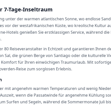
r 7-Tage-Inseltraum
ung unter der warmen atlantischen Sonne, wo endlose Sandst
s vor der westafrikanischen Küste, wo kreolische Kultur au
rne-Hotels genießen Sie erstklassigen Service, während di
.
ber 80 Reiseveranstalter in Echtzeit und garantieren Ihnen d
on Sal, die grünen Berge von Santiago oder die kulturelle Vi
n Komfort für Ihren einwöchigen Traumurlaub. Mit soforti
pverden-Reise zum sorglosen Erlebnis.
n
über mit angenehm warmen Temperaturen und wenig Nieder
ge Auszeit, wenn die Passatwinde für angenehme Kühlung sor
zum Surfen und Segeln, während die Sommermonate Juli b