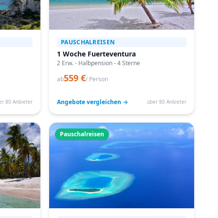
PAUSCHALREISEN
1 Woche Fuerteventura
2 Erw. - Halbpension - 4 Sterne
559 €
ab
/ Person
Angebote vergleichen →
er 80 Anbieter
über 80 Anbieter
Pauschalreisen