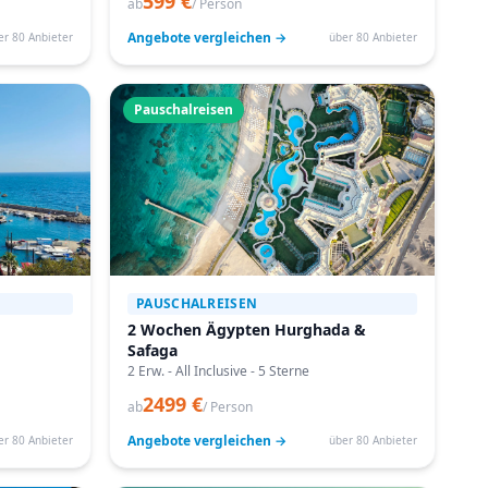
599 €
ab
/ Person
Angebote vergleichen →
er 80 Anbieter
über 80 Anbieter
Pauschalreisen
PAUSCHALREISEN
2 Wochen Ägypten Hurghada &
Safaga
2 Erw. - All Inclusive - 5 Sterne
2499 €
ab
/ Person
Angebote vergleichen →
er 80 Anbieter
über 80 Anbieter