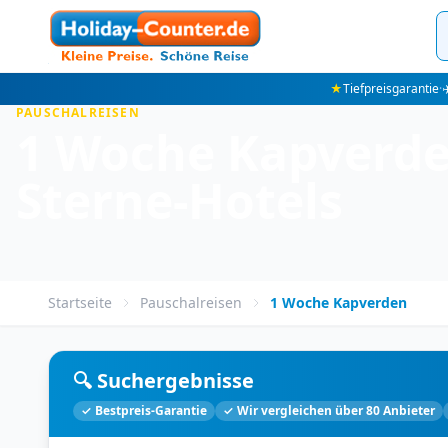
★
Tiefpreisgarantie
·
✈
PAUSCHALREISEN
1 Woche Kapverden
Sterne-Hotels
Startseite
Pauschalreisen
1 Woche Kapverden
🔍 Suchergebnisse
✓ Bestpreis-Garantie
✓ Wir vergleichen über 80 Anbieter