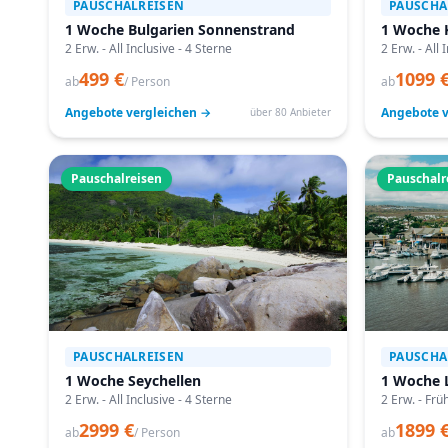
PAUSCHALREISEN
PAUSCHA
1 Woche Bulgarien Sonnenstrand
1 Woche 
2 Erw. - All Inclusive - 4 Sterne
2 Erw. - All 
499 €
1099 
ab
/ Person
ab
Angebote vergleichen →
Angebote v
über 80 Anbieter
Pauschalreisen
Pauschalr
PAUSCHALREISEN
PAUSCHA
1 Woche Seychellen
1 Woche 
2 Erw. - All Inclusive - 4 Sterne
2 Erw. - Frü
2999 €
1899 
ab
/ Person
ab