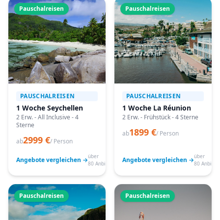
Pauschalreisen
Pauschalreisen
PAUSCHALREISEN
PAUSCHALREISEN
1 Woche Seychellen
1 Woche La Réunion
2 Erw. - All Inclusive - 4
2 Erw. - Frühstück - 4 Sterne
Sterne
1899 €
ab
/ Person
2999 €
ab
/ Person
über
über
Angebote vergleichen →
Angebote vergleichen →
80 Anbieter
80 Anbiete
Pauschalreisen
Pauschalreisen