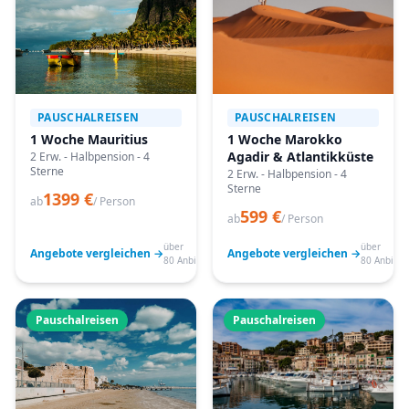
PAUSCHALREISEN
PAUSCHALREISEN
1 Woche Mauritius
1 Woche Marokko
Agadir & Atlantikküste
2 Erw. - Halbpension - 4
Sterne
2 Erw. - Halbpension - 4
Sterne
1399 €
ab
/ Person
599 €
ab
/ Person
über
über
Angebote vergleichen →
Angebote vergleichen →
80 Anbieter
80 Anbiete
Pauschalreisen
Pauschalreisen