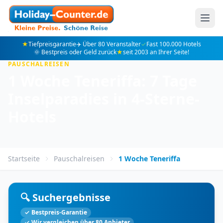
★
Tiefpreisgarantie
✈️ Über 80 Veranstalter
✓
Fast 100.000 Hotels
🌞 Bestpreis oder Geld zurück
★
seit 2003 an Ihrer Seite!
PAUSCHALREISEN
1 Woche Teneriffa: 7 Tage
Inselparadies in 4-Sterne-
Hotels
Startseite
Pauschalreisen
1 Woche Teneriffa
🔍 Suchergebnisse
✓ Bestpreis-Garantie
✓ Wir vergleichen über 80 Anbieter