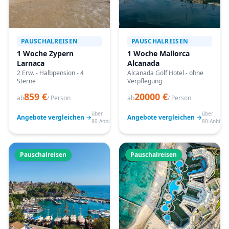
PAUSCHALREISEN
PAUSCHALREISEN
1 Woche Zypern
1 Woche Mallorca
Larnaca
Alcanada
2 Erw. - Halbpension - 4
Alcanada Golf Hotel - ohne
Sterne
Verpflegung
859 €
20000 €
ab
/ Person
ab
/ Person
über
über
Angebote vergleichen →
Angebote vergleichen →
80 Anbieter
80 Anbiete
Pauschalreisen
Pauschalreisen