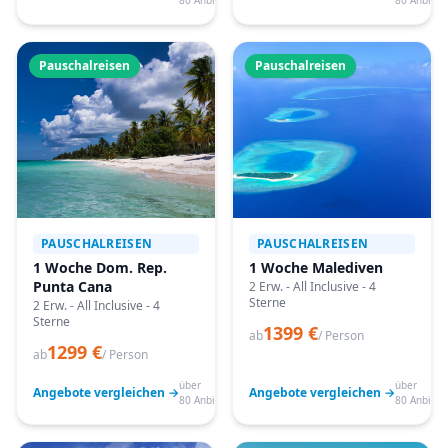
80 Anbieter
80 Anbiete
Pauschalreisen
Pauschalreisen
PAUSCHALREISEN
PAUSCHALREISEN
1 Woche Dom. Rep.
1 Woche Malediven
Punta Cana
2 Erw. - All Inclusive - 4
Sterne
2 Erw. - All Inclusive - 4
Sterne
1399 €
ab
/ Person
1299 €
ab
/ Person
über
über
Angebote vergleichen →
Angebote vergleichen →
80 Anbieter
80 Anbiete