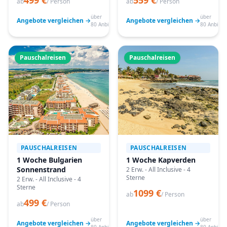
499 €
559 €
ab
/ Person
ab
/ Person
über
über
Angebote vergleichen →
Angebote vergleichen →
80 Anbieter
80 Anbiete
Pauschalreisen
Pauschalreisen
PAUSCHALREISEN
PAUSCHALREISEN
1 Woche Bulgarien
1 Woche Kapverden
Sonnenstrand
2 Erw. - All Inclusive - 4
Sterne
2 Erw. - All Inclusive - 4
Sterne
1099 €
ab
/ Person
499 €
ab
/ Person
über
über
Angebote vergleichen →
Angebote vergleichen →