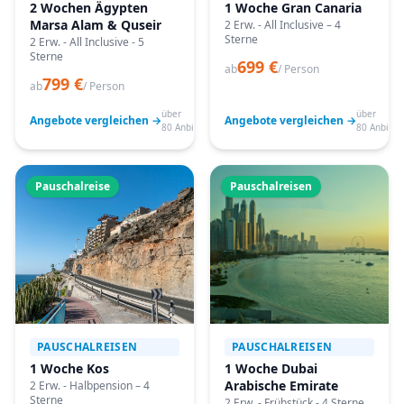
2 Wochen Ägypten
1 Woche Gran Canaria
Marsa Alam & Quseir
2 Erw. - All Inclusive – 4
Sterne
2 Erw. - All Inclusive - 5
Sterne
699 €
ab
/ Person
799 €
ab
/ Person
über
über
Angebote vergleichen →
Angebote vergleichen →
80 Anbieter
80 Anbiete
Pauschalreise
Pauschalreisen
PAUSCHALREISEN
PAUSCHALREISEN
1 Woche Kos
1 Woche Dubai
Arabische Emirate
2 Erw. - Halbpension – 4
Sterne
2 Erw. - Frühstück - 4 Sterne