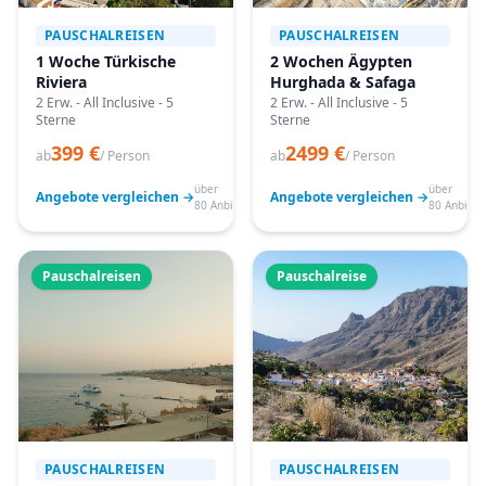
PAUSCHALREISEN
PAUSCHALREISEN
1 Woche Türkische
2 Wochen Ägypten
Riviera
Hurghada & Safaga
2 Erw. - All Inclusive - 5
2 Erw. - All Inclusive - 5
Sterne
Sterne
399 €
2499 €
ab
/ Person
ab
/ Person
über
über
Angebote vergleichen →
Angebote vergleichen →
80 Anbieter
80 Anbiete
Pauschalreisen
Pauschalreise
PAUSCHALREISEN
PAUSCHALREISEN