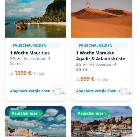
PAUSCHALREISEN
PAUSCHALREISEN
1 Woche Mauritius
1 Woche Marokko
Agadir & Atlantikküste
2 Erw. - Halbpension - 4
Sterne
2 Erw. - Halbpension - 4
Sterne
1399 €
ab
/ Person
599 €
ab
/ Person
über
über
Angebote vergleichen →
Angebote vergleichen →
80 Anbieter
80 Anbiete
Pauschalreisen
Pauschalreisen