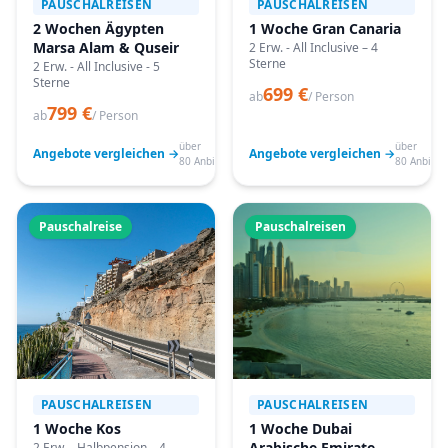
PAUSCHALREISEN
PAUSCHALREISEN
2 Wochen Ägypten
1 Woche Gran Canaria
Marsa Alam & Quseir
2 Erw. - All Inclusive – 4
Sterne
2 Erw. - All Inclusive - 5
Sterne
699 €
ab
/ Person
799 €
ab
/ Person
über
über
Angebote vergleichen →
Angebote vergleichen →
80 Anbieter
80 Anbiete
Pauschalreise
Pauschalreisen
PAUSCHALREISEN
PAUSCHALREISEN
1 Woche Kos
1 Woche Dubai
Arabische Emirate
2 Erw. - Halbpension – 4