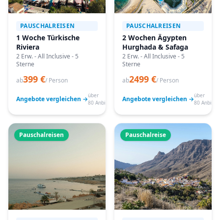
PAUSCHALREISEN
PAUSCHALREISEN
1 Woche Türkische
2 Wochen Ägypten
Riviera
Hurghada & Safaga
2 Erw. - All Inclusive - 5
2 Erw. - All Inclusive - 5
Sterne
Sterne
399 €
2499 €
ab
/ Person
ab
/ Person
über
über
Angebote vergleichen →
Angebote vergleichen →
80 Anbieter
80 Anbiete
Pauschalreisen
Pauschalreise