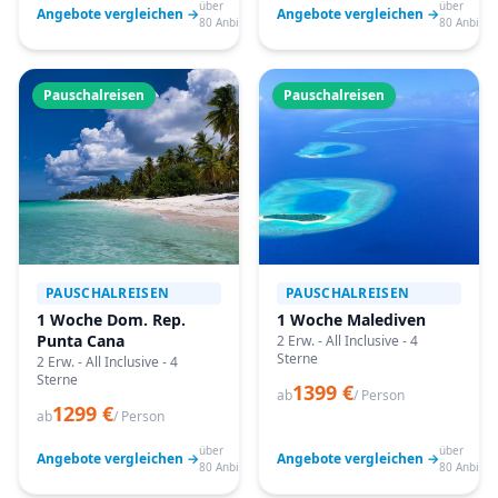
über
über
Angebote vergleichen →
Angebote vergleichen →
80 Anbieter
80 Anbiete
Pauschalreisen
Pauschalreisen
PAUSCHALREISEN
PAUSCHALREISEN
1 Woche Dom. Rep.
1 Woche Malediven
Punta Cana
2 Erw. - All Inclusive - 4
Sterne
2 Erw. - All Inclusive - 4
Sterne
1399 €
ab
/ Person
1299 €
ab
/ Person
über
über
Angebote vergleichen →
Angebote vergleichen →
80 Anbieter
80 Anbiete