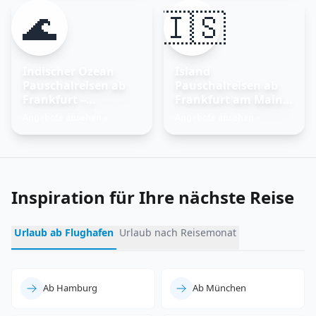
🌊
🇮🇸
Indischer Ozean
Island
Pauschalreisen ab
Pauschalreisen ab
Frankfurt –
Frankfurt am Main –
Trauminseln
Feuer und Eis
Angebote ansehen
Angebote ansehen
→
→
entdecken
erleben
Inspiration für Ihre nächste Reise
Urlaub ab Flughafen
Urlaub nach Reisemonat
Ab Hamburg
Ab München