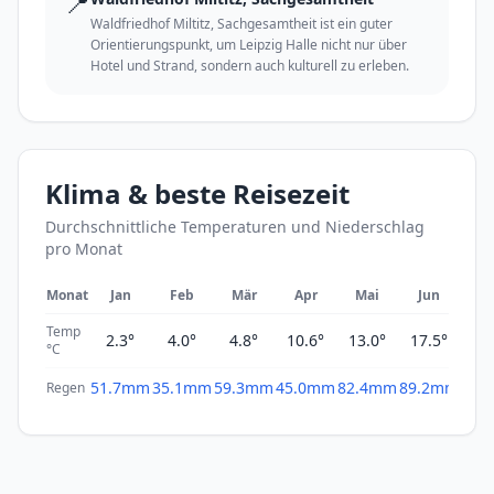
📍
Waldfriedhof Miltitz, Sachgesamtheit ist ein guter
Orientierungspunkt, um Leipzig Halle nicht nur über
Hotel und Strand, sondern auch kulturell zu erleben.
Klima & beste Reisezeit
Durchschnittliche Temperaturen und Niederschlag
pro Monat
Monat
Jan
Feb
Mär
Apr
Mai
Jun
Ju
Temp
2.3°
4.0°
4.8°
10.6°
13.0°
17.5°
19
°C
51.7mm
35.1mm
59.3mm
45.0mm
82.4mm
89.2mm
69.
Regen