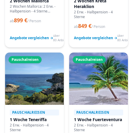
2 Wochen Mallorca
2 Wochen Kreta
Heraklion
2 Wochen Mallorca: 2 Erw. -
Halbpension - 4 Sterne
2 Erw. - Halbpension - 4
Angebote vergleichen,
Sterne
899 €
passende Termine prüfen
ab
/ Person
849 €
und mit Bestpreis-Garantie
ab
/ Person
buchen.
über
über
Angebote vergleichen →
Angebote vergleichen →
80 Anbieter
80 Anbiete
Pauschalreisen
Pauschalreisen
PAUSCHALREISEN
PAUSCHALREISEN
1 Woche Teneriffa
1 Woche Fuerteventura
2 Erw. - Halbpension - 4
2 Erw. - Halbpension - 4
Sterne
Sterne