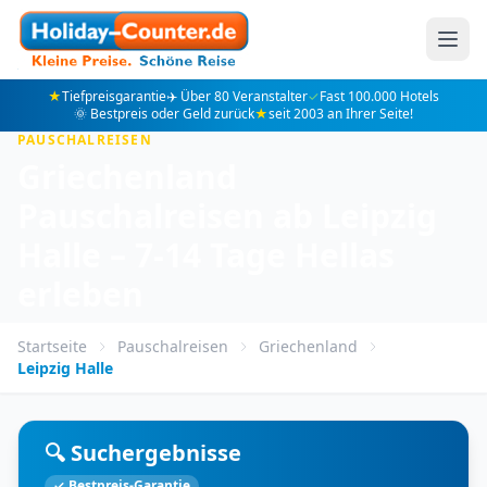
★
Tiefpreisgarantie
✈️ Über 80 Veranstalter
✓
Fast 100.000 Hotels
🌞 Bestpreis oder Geld zurück
★
seit 2003 an Ihrer Seite!
PAUSCHALREISEN
Griechenland
Pauschalreisen ab Leipzig
Halle – 7-14 Tage Hellas
erleben
Startseite
Pauschalreisen
Griechenland
Leipzig Halle
🔍 Suchergebnisse
✓ Bestpreis-Garantie