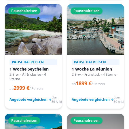
Pauschalreisen
Pauschalreisen
PAUSCHALREISEN
PAUSCHALREISEN
1 Woche Seychellen
1 Woche La Réunion
2 Erw. - All Inclusive - 4
2 Erw. - Frühstück - 4 Sterne
Sterne
1899 €
ab
/ Person
2999 €
ab
/ Person
über
über
Angebote vergleichen →
Angebote vergleichen →
80 Anbieter
80 Anbiete
Pauschalreisen
Pauschalreisen