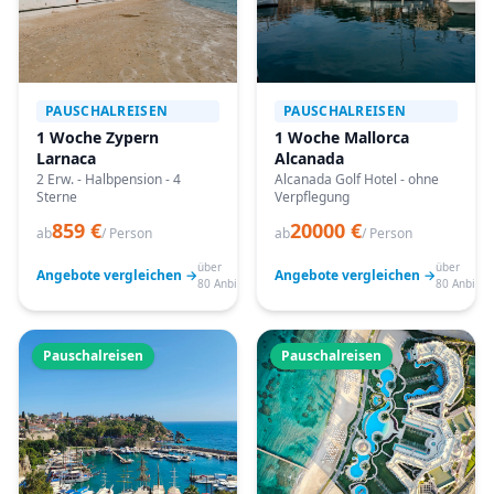
PAUSCHALREISEN
PAUSCHALREISEN
1 Woche Zypern
1 Woche Mallorca
Larnaca
Alcanada
2 Erw. - Halbpension - 4
Alcanada Golf Hotel - ohne
Sterne
Verpflegung
859 €
20000 €
ab
/ Person
ab
/ Person
über
über
Angebote vergleichen →
Angebote vergleichen →
80 Anbieter
80 Anbiete
Pauschalreisen
Pauschalreisen