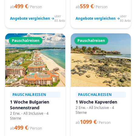
499 €
559 €
ab
/ Person
ab
/ Person
über
über
Angebote vergleichen →
Angebote vergleichen →
80 Anbieter
80 Anbiete
Pauschalreisen
Pauschalreisen
PAUSCHALREISEN
PAUSCHALREISEN
1 Woche Bulgarien
1 Woche Kapverden
Sonnenstrand
2 Erw. - All Inclusive - 4
Sterne
2 Erw. - All Inclusive - 4
Sterne
1099 €
ab
/ Person
499 €
ab
/ Person