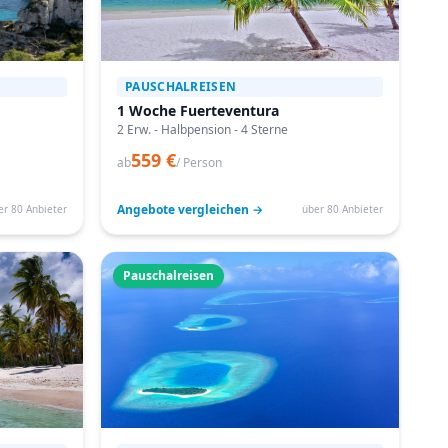
PAUSCHALREISEN
1 Woche Fuerteventura
2 Erw. - Halbpension - 4 Sterne
559 €
ab
/ Person
Angebote vergleichen →
er 80 Anbieter
über 80 Anbieter
Pauschalreisen