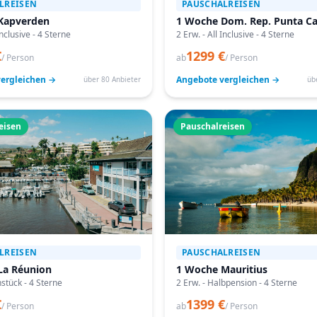
LREISEN
PAUSCHALREISEN
Kapverden
1 Woche Dom. Rep. Punta C
Inclusive - 4 Sterne
2 Erw. - All Inclusive - 4 Sterne
€
1299 €
/ Person
ab
/ Person
ergleichen →
Angebote vergleichen →
über 80 Anbieter
üb
eisen
Pauschalreisen
LREISEN
PAUSCHALREISEN
La Réunion
1 Woche Mauritius
hstück - 4 Sterne
2 Erw. - Halbpension - 4 Sterne
€
1399 €
/ Person
ab
/ Person