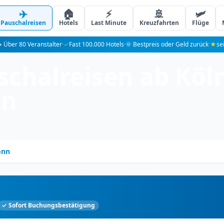
✈️
🏠
⚡
🚢
🛩️
Pauschalreisen
Hotels
Last Minute
Kreuzfahrten
Flüge
️ Über 80 Veranstalter
·
✓
Fast 100.000 Hotels
·
🌞 Bestpreis oder Geld zurück
·
★
se
chalreisen ab Köln
en
onn
✓ Sofort Buchungsbestätigung