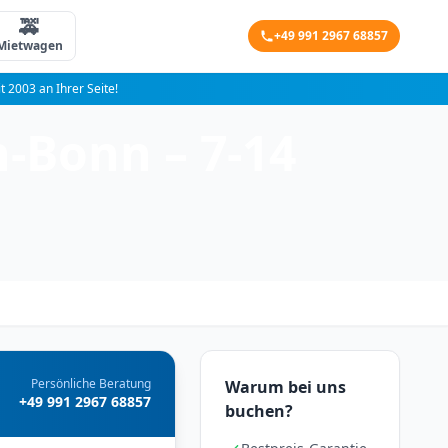
🚕
+49 991 2967 68857
Mietwagen
it 2003 an Ihrer Seite!
-Bonn – 7-14
Persönliche Beratung
Warum bei uns
+49 991 2967 68857
buchen?