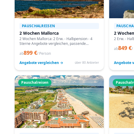
PAUSCHALREISEN
PAUSCHA
2 Wochen Mallorca
2 Wochen
2 Wochen Mallorca: 2 Erw. - Halbpension - 4
2 Erw. - Hal
Sterne Angebote vergleichen, passende
849 €
Termine prüfen und mit Bestpreis-Garantie
ab
/
899 €
buchen.
ab
/ Person
Angebote vergleichen →
Angebote v
über 80 Anbieter
Pauschalreisen
Pauschalr