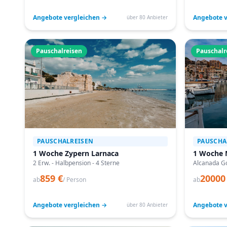
Angebote vergleichen →
Angebote v
über 80 Anbieter
Pauschalreisen
Pauschalr
PAUSCHALREISEN
PAUSCHA
1 Woche Zypern Larnaca
1 Woche 
2 Erw. - Halbpension - 4 Sterne
Alcanada Go
859 €
20000
ab
/ Person
ab
Angebote vergleichen →
Angebote v
über 80 Anbieter