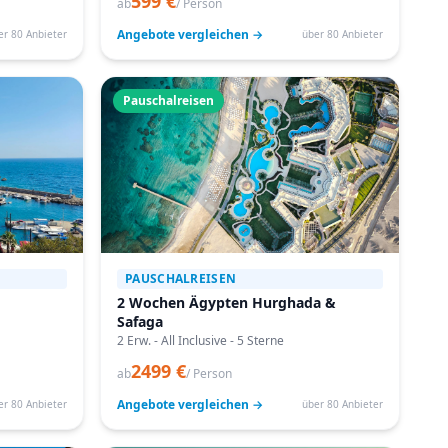
599 €
ab
/ Person
Angebote vergleichen →
er 80 Anbieter
über 80 Anbieter
Pauschalreisen
PAUSCHALREISEN
2 Wochen Ägypten Hurghada &
Safaga
2 Erw. - All Inclusive - 5 Sterne
2499 €
ab
/ Person
Angebote vergleichen →
er 80 Anbieter
über 80 Anbieter