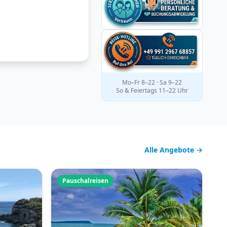
Mo–Fr 8–22 · Sa 9–22
So & Feiertags 11–22 Uhr
Alle Angebote →
Pauschalreisen