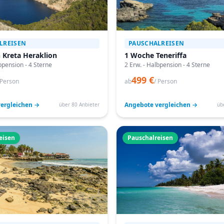
LREISEN
PAUSCHALREISEN
 Kreta Heraklion
1 Woche Teneriffa
bpension - 4 Sterne
2 Erw. - Halbpension - 4 Sterne
499 €
 Person
ab
/ Person
ergleichen →
Angebote vergleichen →
über 80 Anbieter
üb
eisen
Pauschalreisen