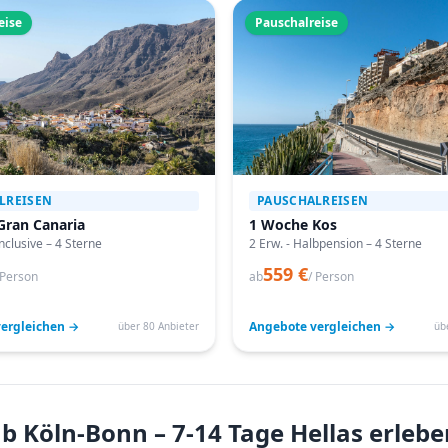
eise
Pauschalreise
LREISEN
PAUSCHALREISEN
Gran Canaria
1 Woche Kos
Inclusive – 4 Sterne
2 Erw. - Halbpension – 4 Sterne
559 €
 Person
ab
/ Person
ergleichen →
Angebote vergleichen →
über 80 Anbieter
üb
b Köln-Bonn – 7-14 Tage Hellas erleb