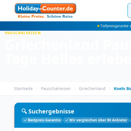
★
Tiefpreisgarantie
·
✈
PAUSCHALREISEN
Griechenland Paus
Tage Hellas erleb
Startseite
Pauschalreisen
Griechenland
Koeln B
🔍 Suchergebnisse
✓ Bestpreis-Garantie
✓ Wir vergleichen über 80 Anbieter