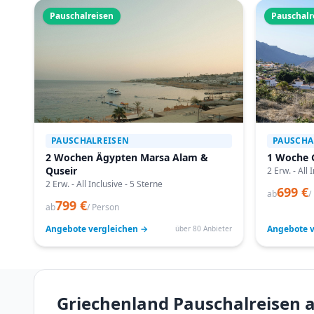
Pauschalreisen
Pauschalr
PAUSCHALREISEN
PAUSCHA
2 Wochen Ägypten Marsa Alam &
1 Woche 
Quseir
2 Erw. - All 
2 Erw. - All Inclusive - 5 Sterne
699 €
ab
/
799 €
ab
/ Person
Angebote vergleichen →
Angebote v
über 80 Anbieter
Griechenland Pauschalreisen a