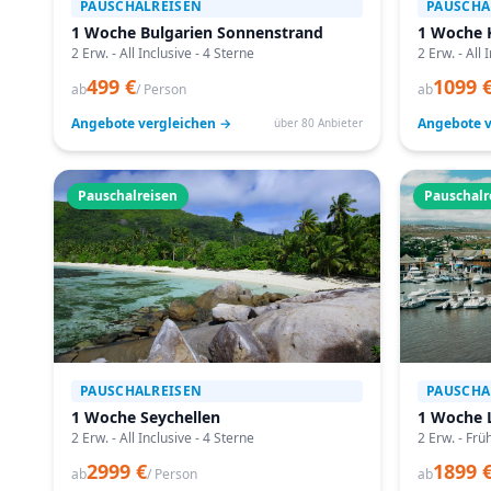
PAUSCHALREISEN
PAUSCHA
1 Woche Bulgarien Sonnenstrand
1 Woche 
2 Erw. - All Inclusive - 4 Sterne
2 Erw. - All 
499 €
1099 
ab
/ Person
ab
Angebote vergleichen →
Angebote v
über 80 Anbieter
Pauschalreisen
Pauschalr
PAUSCHALREISEN
PAUSCHA
1 Woche Seychellen
1 Woche 
2 Erw. - All Inclusive - 4 Sterne
2 Erw. - Frü
2999 €
1899 
ab
/ Person
ab