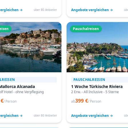
ergleichen →
Angebote vergleichen →
über 80 Anbieter
üb
eisen
Pauschalreisen
LREISEN
PAUSCHALREISEN
Mallorca Alcanada
1 Woche Türkische Riviera
lf Hotel - ohne Verpflegung
2 Erw. - All Inclusive - 5 Sterne
 €
399 €
/ Person
ab
/ Person
ergleichen →
Angebote vergleichen →
über 80 Anbieter
üb