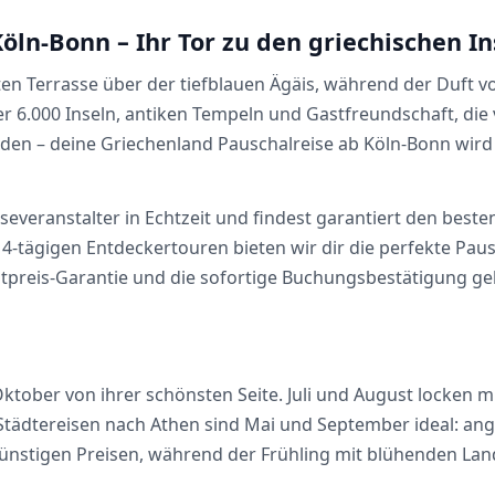
öln-Bonn – Ihr Tor zu den griechischen In
hnten Terrasse über der tiefblauen Ägäis, während der Duf
ber 6.000 Inseln, antiken Tempeln und Gastfreundschaft, d
aden – deine Griechenland Pauschalreise ab Köln-Bonn wir
iseveranstalter in Echtzeit und findest garantiert den beste
-tägigen Entdeckertouren bieten wir dir die perfekte Pausc
stpreis-Garantie und die sofortige Buchungsbestätigung gebe
 Oktober von ihrer schönsten Seite. Juli und August locken
e Städtereisen nach Athen sind Mai und September ideal: a
stigen Preisen, während der Frühling mit blühenden Land