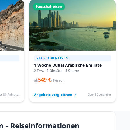
Pauschalreisen
PAUSCHALREISEN
1 Woche Dubai Arabische Emirate
2 Erw. - Frühstück - 4 Sterne
549 €
ab
/ Person
Angebote vergleichen →
er 80 Anbieter
über 80 Anbieter
en – Reiseinformationen