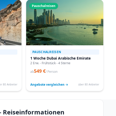
Pauschalreisen
PAUSCHALREISEN
1 Woche Dubai Arabische Emirate
2 Erw. - Frühstück - 4 Sterne
549 €
ab
/ Person
Angebote vergleichen →
er 80 Anbieter
über 80 Anbieter
– Reiseinformationen