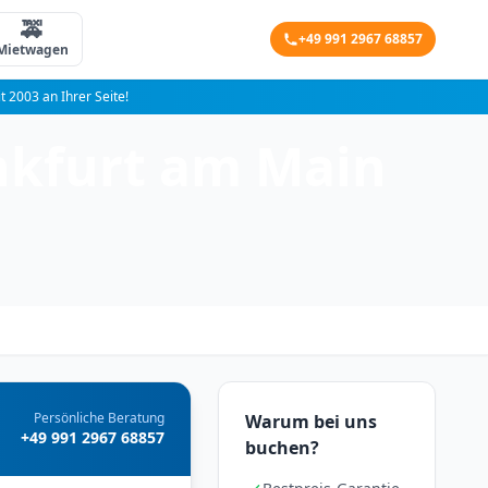
🚕
+49 991 2967 68857
Mietwagen
it 2003 an Ihrer Seite!
nkfurt am Main
Persönliche Beratung
Warum bei uns
+49 991 2967 68857
buchen?