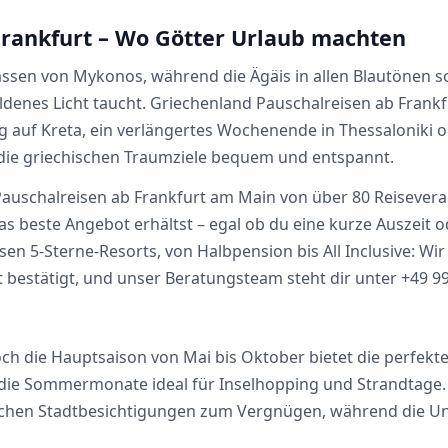
Frankfurt – Wo Götter Urlaub machten
Gassen von Mykonos, während die Ägäis in allen Blautönen s
denes Licht taucht. Griechenland Pauschalreisen ab Frankf
auf Kreta, ein verlängertes Wochenende in Thessaloniki o
die griechischen Traumziele bequem und entspannt.
Pauschalreisen ab Frankfurt am Main von über 80 Reiseveran
das beste Angebot erhältst – egal ob du eine kurze Auszei
ösen 5-Sterne-Resorts, von Halbpension bis All Inclusive: 
bestätigt, und unser Beratungsteam steht dir unter +49 99
och die Hauptsaison von Mai bis Oktober bietet die perfek
die Sommermonate ideal für Inselhopping und Strandtage. 
hen Stadtbesichtigungen zum Vergnügen, während die Unte