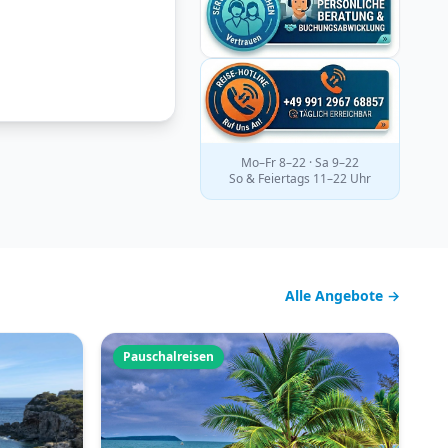
Mo–Fr 8–22 · Sa 9–22
So & Feiertags 11–22 Uhr
Alle Angebote →
Pauschalreisen