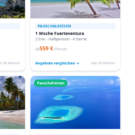
PAUSCHALREISEN
1 Woche Fuerteventura
2 Erw. - Halbpension - 4 Sterne
559 €
ab
/ Person
Angebote vergleichen →
er 80 Anbieter
über 80 Anbieter
Pauschalreisen