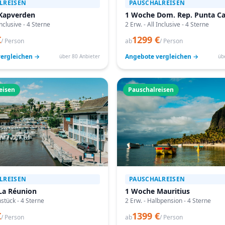
LREISEN
PAUSCHALREISEN
Kapverden
1 Woche Dom. Rep. Punta C
Inclusive - 4 Sterne
2 Erw. - All Inclusive - 4 Sterne
€
1299 €
/ Person
ab
/ Person
ergleichen →
Angebote vergleichen →
über 80 Anbieter
üb
eisen
Pauschalreisen
LREISEN
PAUSCHALREISEN
La Réunion
1 Woche Mauritius
hstück - 4 Sterne
2 Erw. - Halbpension - 4 Sterne
€
1399 €
/ Person
ab
/ Person