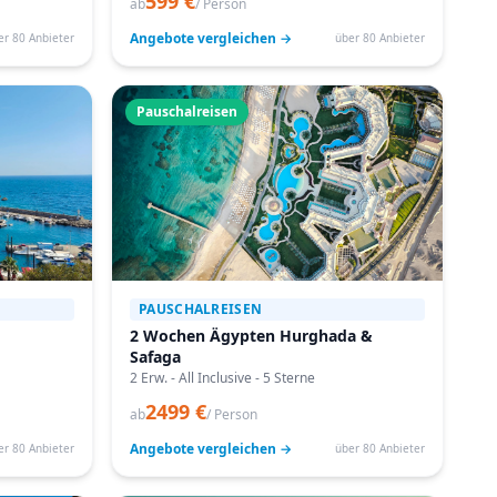
599 €
ab
/ Person
Angebote vergleichen →
er 80 Anbieter
über 80 Anbieter
Pauschalreisen
PAUSCHALREISEN
2 Wochen Ägypten Hurghada &
Safaga
2 Erw. - All Inclusive - 5 Sterne
2499 €
ab
/ Person
Angebote vergleichen →
er 80 Anbieter
über 80 Anbieter