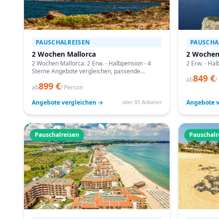
PAUSCHALREISEN
PAUSCHA
2 Wochen Mallorca
2 Wochen
2 Wochen Mallorca: 2 Erw. - Halbpension - 4
2 Erw. - Hal
Sterne Angebote vergleichen, passende
849 €
Termine prüfen und mit Bestpreis-Garantie
ab
/
899 €
buchen.
ab
/ Person
Angebote vergleichen →
Angebote v
über 80 Anbieter
Pauschalreisen
Pauschalr