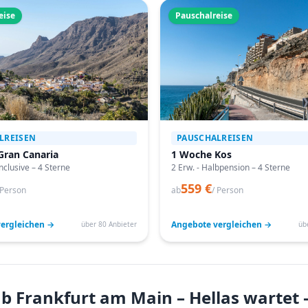
eise
Pauschalreise
LREISEN
PAUSCHALREISEN
Gran Canaria
1 Woche Kos
Inclusive – 4 Sterne
2 Erw. - Halbpension – 4 Sterne
559 €
 Person
ab
/ Person
ergleichen →
Angebote vergleichen →
über 80 Anbieter
üb
b Frankfurt am Main – Hellas wartet 