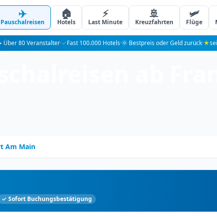
✈️
🏠
⚡
🚢
🛩️
Pauschalreisen
Hotels
Last Minute
Kreuzfahrten
Flüge
️ Über 80 Veranstalter
·
✓
Fast 100.000 Hotels
·
🌞 Bestpreis oder Geld zurück
·
★
se
schalreisen ab Fra
rt Am Main
✓ Sofort Buchungsbestätigung