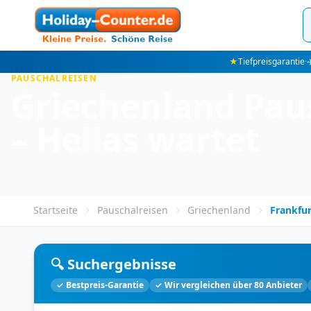
★
Tiefpreisgarantie
·
✈
PAUSCHALREISEN
Griechenland Pau
– Hellas wartet
Startseite
Pauschalreisen
Griechenland
Frankfu
🔍 Suchergebnisse
✓ Bestpreis-Garantie
✓ Wir vergleichen über 80 Anbieter