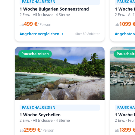
PAUSCHALREISEN
PAUSCHA
1 Woche Bulgarien Sonnenstrand
1 Woche 
2 Erw. - All Inclusive - 4 Sterne
2 Erw. - All 
499 €
1099 
ab
/ Person
ab
Angebote vergleichen →
Angebote v
über 80 Anbieter
Pauschalreisen
Pauschalr
PAUSCHALREISEN
PAUSCHA
1 Woche Seychellen
1 Woche 
2 Erw. - All Inclusive - 4 Sterne
2 Erw. - Frü
2999 €
1899 
ab
/ Person
ab