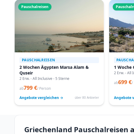
Pauschalreisen
Pauschalr
PAUSCHALREISEN
PAUSCHA
2 Wochen Ägypten Marsa Alam &
1 Woche 
Quseir
2 Erw. - All 
2 Erw. - All Inclusive - 5 Sterne
699 €
ab
/
799 €
ab
/ Person
Angebote vergleichen →
Angebote v
über 80 Anbieter
Griechenland Pauschalreisen a