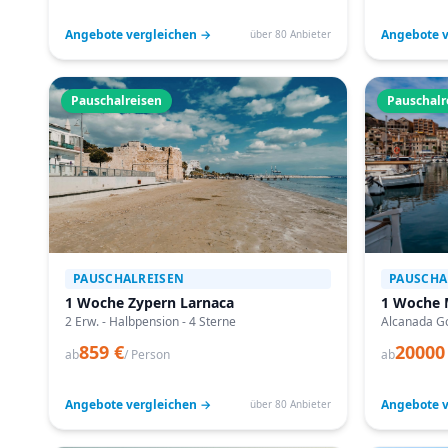
Angebote vergleichen →
Angebote v
über 80 Anbieter
Pauschalreisen
Pauschalr
PAUSCHALREISEN
PAUSCHA
1 Woche Zypern Larnaca
1 Woche 
2 Erw. - Halbpension - 4 Sterne
Alcanada Go
859 €
20000
ab
/ Person
ab
Angebote vergleichen →
Angebote v
über 80 Anbieter