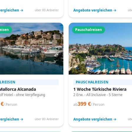
ergleichen →
Angebote vergleichen →
über 80 Anbieter
üb
eisen
Pauschalreisen
LREISEN
PAUSCHALREISEN
Mallorca Alcanada
1 Woche Türkische Riviera
lf Hotel - ohne Verpflegung
2 Erw. - All Inclusive - 5 Sterne
 €
399 €
/ Person
ab
/ Person
ergleichen →
Angebote vergleichen →
über 80 Anbieter
üb