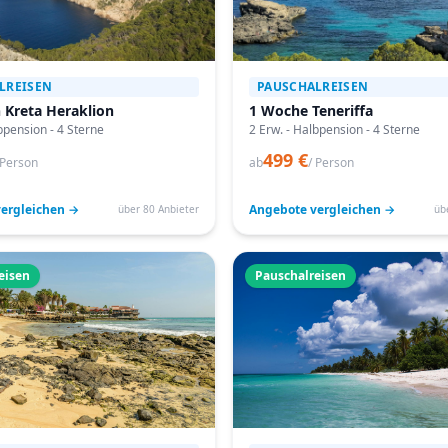
LREISEN
PAUSCHALREISEN
 Kreta Heraklion
1 Woche Teneriffa
bpension - 4 Sterne
2 Erw. - Halbpension - 4 Sterne
499 €
 Person
ab
/ Person
ergleichen →
Angebote vergleichen →
über 80 Anbieter
üb
eisen
Pauschalreisen