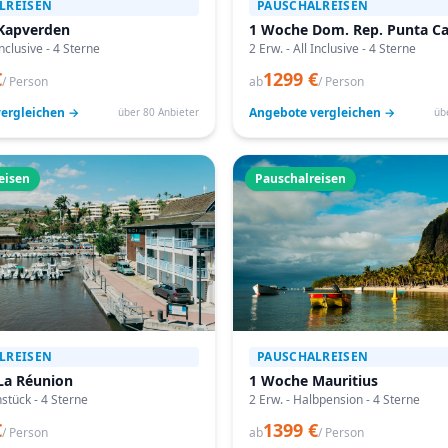
LREISEN
PAUSCHALREISEN
Kapverden
1 Woche Dom. Rep. Punta C
Inclusive - 4 Sterne
2 Erw. - All Inclusive - 4 Sterne
€
1299 €
/ Person
ab
/ Person
ergleichen →
Angebote vergleichen →
über 80 Anbieter
üb
eisen
Pauschalreisen
LREISEN
PAUSCHALREISEN
La Réunion
1 Woche Mauritius
hstück - 4 Sterne
2 Erw. - Halbpension - 4 Sterne
€
1399 €
/ Person
ab
/ Person