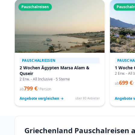
Pauschalreisen
Pauschalr
PAUSCHALREISEN
PAUSCHA
2 Wochen Ägypten Marsa Alam &
1 Woche 
Quseir
2 Erw. - All 
2 Erw. - All Inclusive - 5 Sterne
699 €
ab
/
799 €
ab
/ Person
Angebote vergleichen →
Angebote v
über 80 Anbieter
Griechenland Pauschalreisen a