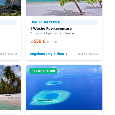
PAUSCHALREISEN
1 Woche Fuerteventura
2 Erw. - Halbpension - 4 Sterne
559 €
ab
/ Person
Angebote vergleichen →
er 80 Anbieter
über 80 Anbieter
Pauschalreisen