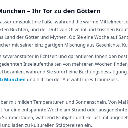
ünchen – Ihr Tor zu den Göttern
ues Wasser umspült Ihre Füße, während die warme Mittelmeer
ten Buchten, und der Duft von Olivenöl und frischen Kräute
ins Land der Götter und Mythen. Ob Sie eine Woche auf Sa
ucher mit seiner einzigartigen Mischung aus Geschichte, K
eiseveranstalter in Echtzeit und garantieren Ihnen den best
sgedehnten Inselaufenthalten von mehreren Wochen finden 
 viel bezahlen, während Sie sofort eine Buchungsbestätigun
ab München
und hilft bei der Auswahl Ihres Traumziels.
 über mit milden Temperaturen und Sonnenschein. Von Mai 
kt für eine entspannte Woche am Strand oder ausgedehnte
ißen Sommertagen, während Frühjahr und Herbst mit angen
 und laden zu kulturellen Städtereisen ein.