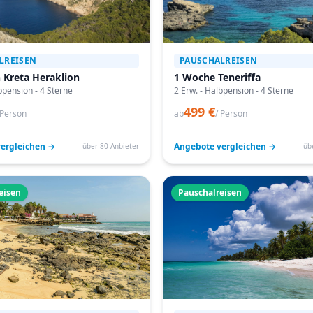
LREISEN
PAUSCHALREISEN
 Kreta Heraklion
1 Woche Teneriffa
bpension - 4 Sterne
2 Erw. - Halbpension - 4 Sterne
499 €
 Person
ab
/ Person
ergleichen →
Angebote vergleichen →
über 80 Anbieter
üb
eisen
Pauschalreisen