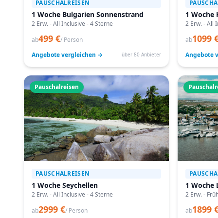
PAUSCHALREISEN
PAUSCHA
1 Woche Bulgarien Sonnenstrand
1 Woche 
2 Erw. - All Inclusive - 4 Sterne
2 Erw. - All 
499 €
1099 
ab
/ Person
ab
Angebote vergleichen →
Angebote v
über 80 Anbieter
Pauschalreisen
Pauschalr
PAUSCHALREISEN
PAUSCHA
1 Woche Seychellen
1 Woche 
2 Erw. - All Inclusive - 4 Sterne
2 Erw. - Frü
2999 €
1899 
ab
/ Person
ab