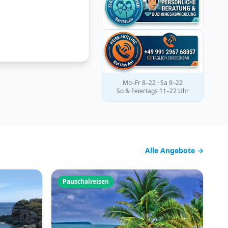
Mo–Fr 8–22 · Sa 9–22
So & Feiertags 11–22 Uhr
Alle Angebote →
Pauschalreisen