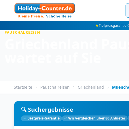
★
Tiefpreisgarantie
·
✈
PAUSCHALREISEN
Griechenland Pau
wartet auf Sie
Startseite
Pauschalreisen
Griechenland
Muench
🔍 Suchergebnisse
✓ Bestpreis-Garantie
✓ Wir vergleichen über 80 Anbieter