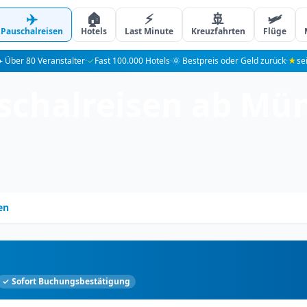
✈️
🏠
⚡
🚢
🛩️
Pauschalreisen
Hotels
Last Minute
Kreuzfahrten
Flüge
️ Über 80 Veranstalter
·
✓
Fast 100.000 Hotels
·
🌞 Bestpreis oder Geld zurück
·
★
se
schalreisen ab Mün
en
✓ Sofort Buchungsbestätigung