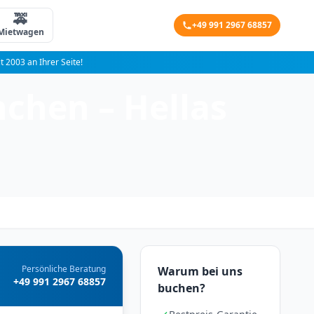
🚕
+49 991 2967 68857
Mietwagen
it 2003 an Ihrer Seite!
chen – Hellas
Persönliche Beratung
Warum bei uns
+49 991 2967 68857
buchen?