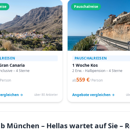
eise
Pauschalreise
LREISEN
PAUSCHALREISEN
Gran Canaria
1 Woche Kos
Inclusive – 4 Sterne
2 Erw. - Halbpension – 4 Sterne
559 €
 Person
ab
/ Person
ergleichen →
Angebote vergleichen →
über 80 Anbieter
üb
b München – Hellas wartet auf Sie – 