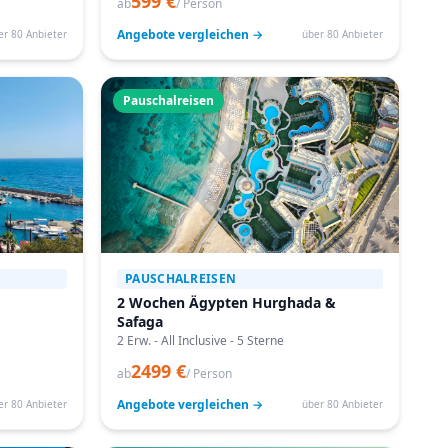
599 €
ab
/ Person
Angebote vergleichen →
er 80 Anbieter
über 80 Anbieter
Pauschalreisen
PAUSCHALREISEN
2 Wochen Ägypten Hurghada &
Safaga
2 Erw. - All Inclusive - 5 Sterne
2499 €
ab
/ Person
Angebote vergleichen →
er 80 Anbieter
über 80 Anbieter