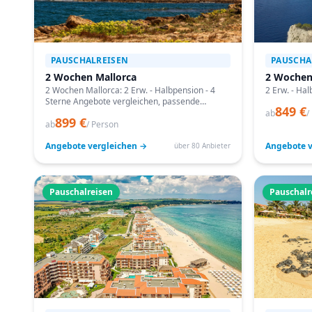
PAUSCHALREISEN
PAUSCHA
2 Wochen Mallorca
2 Wochen
2 Wochen Mallorca: 2 Erw. - Halbpension - 4
2 Erw. - Hal
Sterne Angebote vergleichen, passende
849 €
Termine prüfen und mit Bestpreis-Garantie
ab
/
899 €
buchen.
ab
/ Person
Angebote vergleichen →
Angebote v
über 80 Anbieter
Pauschalreisen
Pauschalr