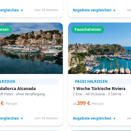
ergleichen →
Angebote vergleichen →
über 80 Anbieter
üb
eisen
Pauschalreisen
LREISEN
PAUSCHALREISEN
Mallorca Alcanada
1 Woche Türkische Riviera
lf Hotel - ohne Verpflegung
2 Erw. - All Inclusive - 5 Sterne
 €
399 €
/ Person
ab
/ Person
ergleichen →
Angebote vergleichen →
über 80 Anbieter
üb