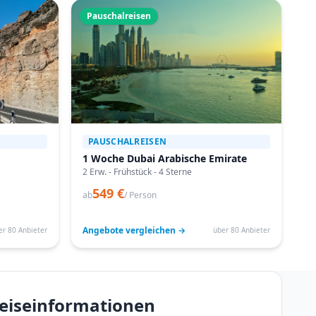
Pauschalreisen
PAUSCHALREISEN
1 Woche Dubai Arabische Emirate
2 Erw. - Frühstück - 4 Sterne
549 €
ab
/ Person
Angebote vergleichen →
er 80 Anbieter
über 80 Anbieter
Reiseinformationen