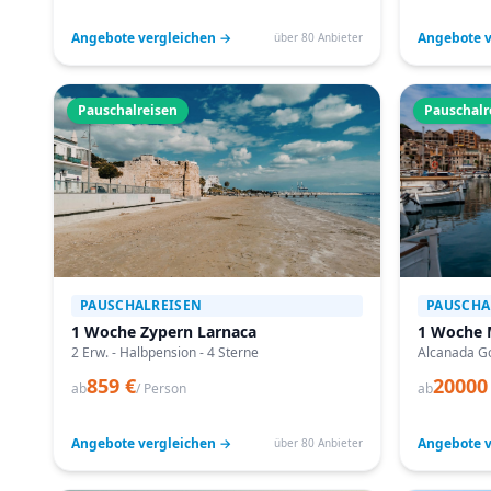
Angebote vergleichen →
Angebote v
über 80 Anbieter
Pauschalreisen
Pauschalr
PAUSCHALREISEN
PAUSCHA
1 Woche Zypern Larnaca
1 Woche 
2 Erw. - Halbpension - 4 Sterne
Alcanada Go
859 €
20000
ab
/ Person
ab
Angebote vergleichen →
Angebote v
über 80 Anbieter