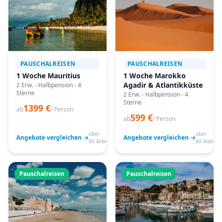
PAUSCHALREISEN
PAUSCHALREISEN
1 Woche Mauritius
1 Woche Marokko
Agadir & Atlantikküste
2 Erw. - Halbpension - 4
Sterne
2 Erw. - Halbpension - 4
Sterne
1399 €
ab
/ Person
599 €
ab
/ Person
über
über
Angebote vergleichen →
Angebote vergleichen →
80 Anbieter
80 Anbiete
Pauschalreisen
Pauschalreisen