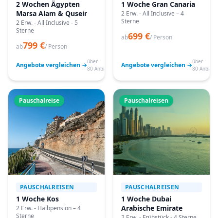
2 Wochen Ägypten
1 Woche Gran Canaria
Marsa Alam & Quseir
2 Erw. - All Inclusive – 4
Sterne
2 Erw. - All Inclusive - 5
Sterne
699 €
ab
/ Person
799 €
ab
/ Person
über
über
Angebote vergleichen →
Angebote vergleichen →
80 Anbieter
80 Anbiete
Pauschalreise
Pauschalreisen
PAUSCHALREISEN
PAUSCHALREISEN
1 Woche Kos
1 Woche Dubai
Arabische Emirate
2 Erw. - Halbpension – 4
Sterne
2 Erw. - Frühstück - 4 Sterne