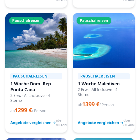
80 Anbieter
80 Anbiete
Pauschalreisen
Pauschalreisen
PAUSCHALREISEN
PAUSCHALREISEN
1 Woche Dom. Rep.
1 Woche Malediven
Punta Cana
2 Erw. - All Inclusive - 4
Sterne
2 Erw. - All Inclusive - 4
Sterne
1399 €
ab
/ Person
1299 €
ab
/ Person
über
über
Angebote vergleichen →
Angebote vergleichen →
80 Anbieter
80 Anbiete