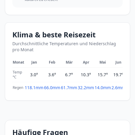
Klima & beste Reisezeit
Durchschnittliche Temperaturen und Niederschlag
pro Monat
Monat
Jan
Feb
Mär
Apr
Mai
Jun
Ju
Temp
3.0°
3.6°
6.7°
10.3°
15.7°
19.7°
22.
°C
118.1mm
66.0mm
61.7mm
32.2mm
14.0mm
2.6mm
0.4
Regen
Häufige Fragen