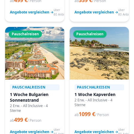
499 €
559 €
ab
/ Person
ab
/ Person
über
über
Angebote vergleichen →
Angebote vergleichen →
80 Anbieter
80 Anbiete
Pauschalreisen
Pauschalreisen
PAUSCHALREISEN
PAUSCHALREISEN
1 Woche Bulgarien
1 Woche Kapverden
Sonnenstrand
2 Erw. - All Inclusive - 4
Sterne
2 Erw. - All Inclusive - 4
Sterne
1099 €
ab
/ Person
499 €
ab
/ Person
über
über
Angebote vergleichen →
Angebote vergleichen →