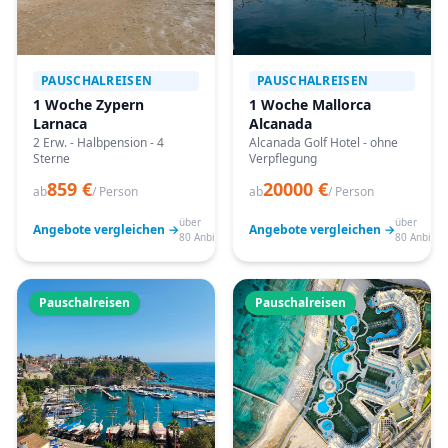
PAUSCHALREISEN
PAUSCHALREISEN
1 Woche Zypern
1 Woche Mallorca
Larnaca
Alcanada
2 Erw. - Halbpension - 4
Alcanada Golf Hotel - ohne
Sterne
Verpflegung
859 €
20000 €
ab
/ Person
ab
/ Person
über
über
Angebote vergleichen →
Angebote vergleichen →
80 Anbieter
80 Anbiete
Pauschalreisen
Pauschalreisen