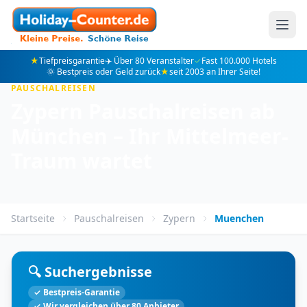
★
Tiefpreisgarantie
✈️ Über 80 Veranstalter
✓
Fast 100.000 Hotels
🌞 Bestpreis oder Geld zurück
★
seit 2003 an Ihrer Seite!
PAUSCHALREISEN
Zypern Pauschalreisen ab
München – Ihr Mittelmeer-
Traum wartet
Startseite
Pauschalreisen
Zypern
Muenchen
🔍 Suchergebnisse
✓ Bestpreis-Garantie
✓ Wir vergleichen über 80 Anbieter