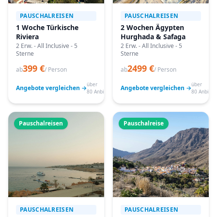
PAUSCHALREISEN
PAUSCHALREISEN
1 Woche Türkische
2 Wochen Ägypten
Riviera
Hurghada & Safaga
2 Erw. - All Inclusive - 5
2 Erw. - All Inclusive - 5
Sterne
Sterne
399 €
2499 €
ab
/ Person
ab
/ Person
über
über
Angebote vergleichen →
Angebote vergleichen →
80 Anbieter
80 Anbiete
Pauschalreisen
Pauschalreise
PAUSCHALREISEN
PAUSCHALREISEN