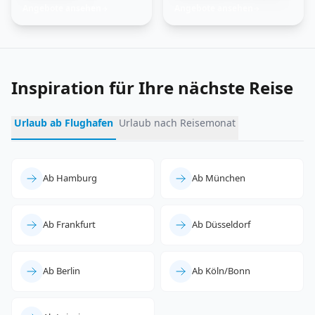
Trauminseln
Feuer und Eis
Angebote ansehen
Angebote ansehen
→
→
entdecken
erleben
Inspiration für Ihre nächste Reise
Urlaub ab Flughafen
Urlaub nach Reisemonat
Ab Hamburg
Ab München
Ab Frankfurt
Ab Düsseldorf
Ab Berlin
Ab Köln/Bonn