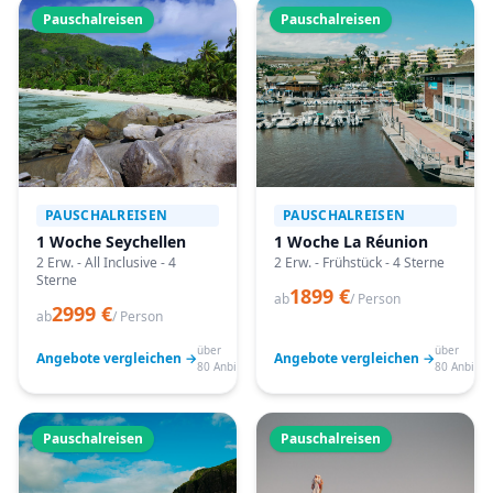
Pauschalreisen
Pauschalreisen
PAUSCHALREISEN
PAUSCHALREISEN
1 Woche Seychellen
1 Woche La Réunion
2 Erw. - All Inclusive - 4
2 Erw. - Frühstück - 4 Sterne
Sterne
1899 €
ab
/ Person
2999 €
ab
/ Person
über
über
Angebote vergleichen →
Angebote vergleichen →
80 Anbieter
80 Anbiete
Pauschalreisen
Pauschalreisen