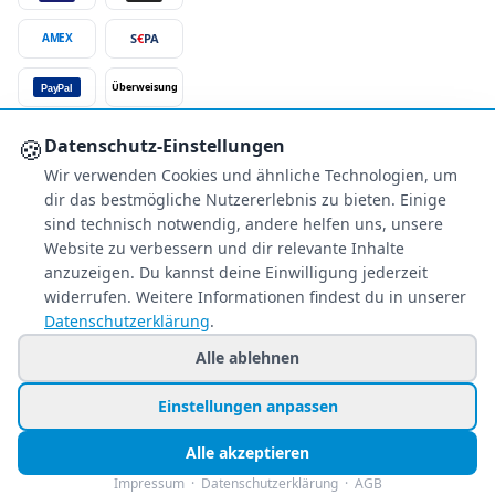
S
€
PA
AMEX
Überweisung
PayPal
SSL-verschlüsselt
🍪
Datenschutz-Einstellungen
Wir verwenden Cookies und ähnliche Technologien, um
SERVICE
dir das bestmögliche Nutzererlebnis zu bieten. Einige
Über uns
sind technisch notwendig, andere helfen uns, unsere
Buchungsinformationen
Website zu verbessern und dir relevante Inhalte
Bestpreis-Garantie
anzuzeigen. Du kannst deine Einwilligung jederzeit
widerrufen. Weitere Informationen findest du in unserer
Kostenloser Rückruf
Datenschutzerklärung
.
Allgemeine Anfragen
Blacklist Airlines
Alle ablehnen
Einstellungen anpassen
© 2026 www.holiday-counter.de ist eine Marke der SANIXX GmbH
Alle akzeptieren
Impressum
Datenschutz
AGB
🍪 Cookie-Einstellungen
Impressum
·
Datenschutzerklärung
·
AGB