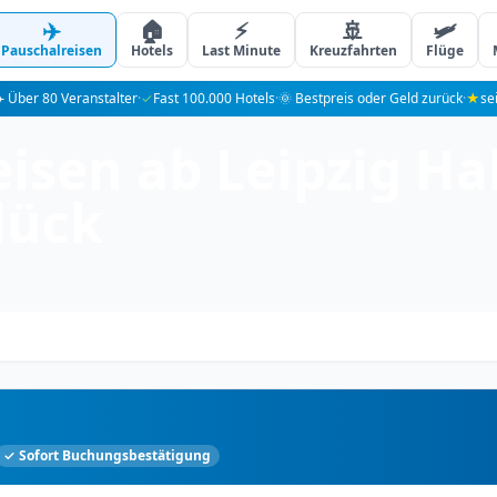
✈️
🏠
⚡
🚢
🛩️
Pauschalreisen
Hotels
Last Minute
Kreuzfahrten
Flüge
️ Über 80 Veranstalter
·
✓
Fast 100.000 Hotels
·
🌞 Bestpreis oder Geld zurück
·
★
se
sen ab Leipzig Hall
lück
✓ Sofort Buchungsbestätigung