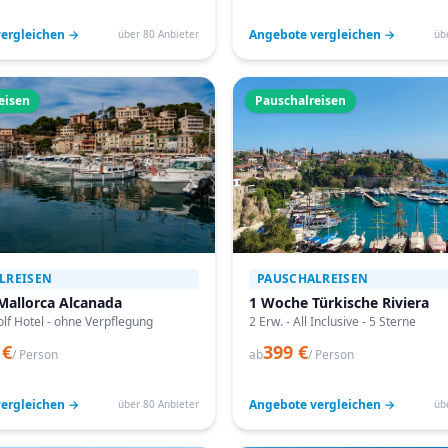
ergleichen →
Angebote vergleichen →
über 80 Anbieter
üb
eisen
Pauschalreisen
LREISEN
PAUSCHALREISEN
Mallorca Alcanada
1 Woche Türkische Riviera
lf Hotel - ohne Verpflegung
2 Erw. - All Inclusive - 5 Sterne
 €
399 €
/ Person
ab
/ Person
ergleichen →
Angebote vergleichen →
über 80 Anbieter
üb