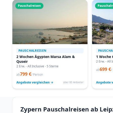
Pauschalreisen
Pauschalr
PAUSCHALREISEN
PAUSCHA
2 Wochen Ägypten Marsa Alam &
1 Woche 
Quseir
2 Erw. - All 
2 Erw. - All Inclusive - 5 Sterne
699 €
ab
/
799 €
ab
/ Person
Angebote vergleichen →
Angebote v
über 80 Anbieter
Zypern Pauschalreisen ab Leipz