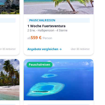
PAUSCHALREISEN
1 Woche Fuerteventura
2 Erw. - Halbpension - 4 Sterne
559 €
ab
/ Person
Angebote vergleichen →
er 80 Anbieter
über 80 Anbieter
Pauschalreisen