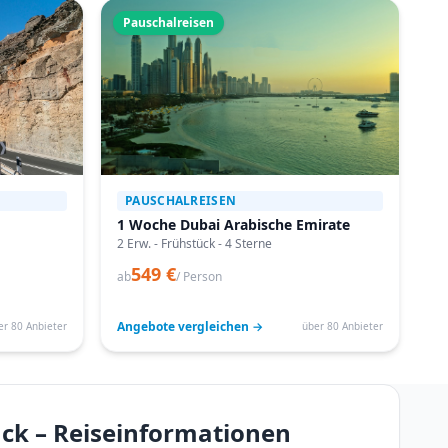
Pauschalreisen
PAUSCHALREISEN
1 Woche Dubai Arabische Emirate
2 Erw. - Frühstück - 4 Sterne
549 €
ab
/ Person
Angebote vergleichen →
er 80 Anbieter
über 80 Anbieter
ück – Reiseinformationen