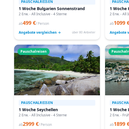
PAUSCHALREISEN
PAUSCHA
1 Woche Bulgarien Sonnenstrand
1 Woche 
2 Erw. - All Inclusive - 4 Sterne
2 Erw. - All 
499 €
1099 
ab
/ Person
ab
Angebote vergleichen →
Angebote v
über 80 Anbieter
Pauschalreisen
Pauschalr
PAUSCHALREISEN
PAUSCHA
1 Woche Seychellen
1 Woche 
2 Erw. - All Inclusive - 4 Sterne
2 Erw. - Frü
2999 €
1899 
ab
/ Person
ab