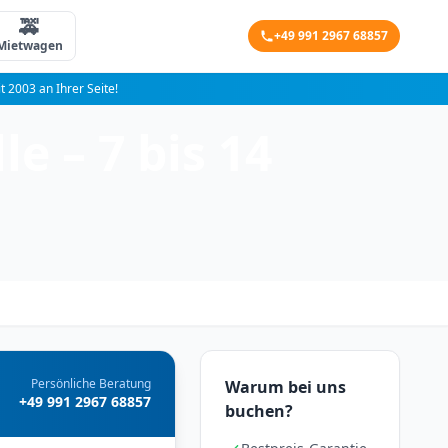
🚕
+49 991 2967 68857
Mietwagen
it 2003 an Ihrer Seite!
e – 7 bis 14
Persönliche Beratung
Warum bei uns
+49 991 2967 68857
buchen?