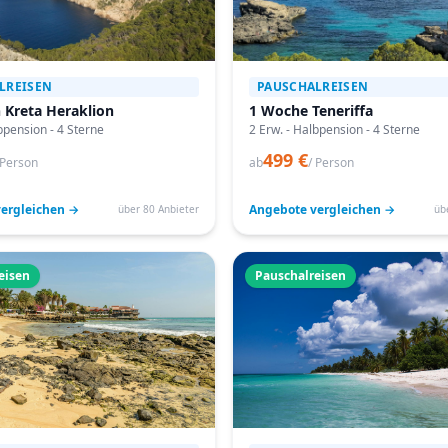
LREISEN
PAUSCHALREISEN
 Kreta Heraklion
1 Woche Teneriffa
bpension - 4 Sterne
2 Erw. - Halbpension - 4 Sterne
499 €
 Person
ab
/ Person
ergleichen →
Angebote vergleichen →
über 80 Anbieter
üb
eisen
Pauschalreisen