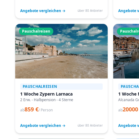
Angebote vergleichen →
Angebote v
über 80 Anbieter
Pauschalreisen
Pauschalr
PAUSCHALREISEN
PAUSCHA
1 Woche Zypern Larnaca
1 Woche 
2 Erw. - Halbpension - 4 Sterne
Alcanada Go
859 €
20000
ab
/ Person
ab
Angebote vergleichen →
Angebote v
über 80 Anbieter