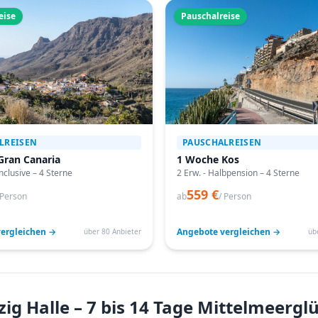
eise
Pauschalreise
LREISEN
PAUSCHALREISEN
Gran Canaria
1 Woche Kos
Inclusive – 4 Sterne
2 Erw. - Halbpension – 4 Sterne
559 €
 Person
ab
/ Person
ergleichen →
Angebote vergleichen →
über 80 Anbieter
üb
ig Halle – 7 bis 14 Tage Mittelmeergl