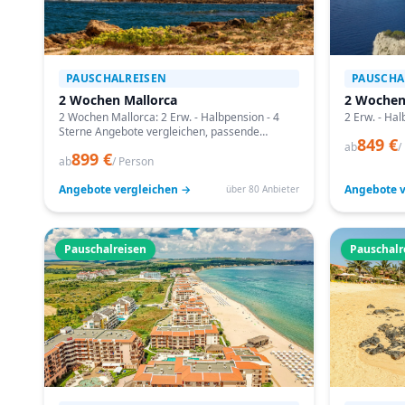
PAUSCHALREISEN
PAUSCHA
2 Wochen Mallorca
2 Wochen
2 Wochen Mallorca: 2 Erw. - Halbpension - 4
2 Erw. - Hal
Sterne Angebote vergleichen, passende
849 €
Termine prüfen und mit Bestpreis-Garantie
ab
/
899 €
buchen.
ab
/ Person
Angebote vergleichen →
Angebote v
über 80 Anbieter
Pauschalreisen
Pauschalr