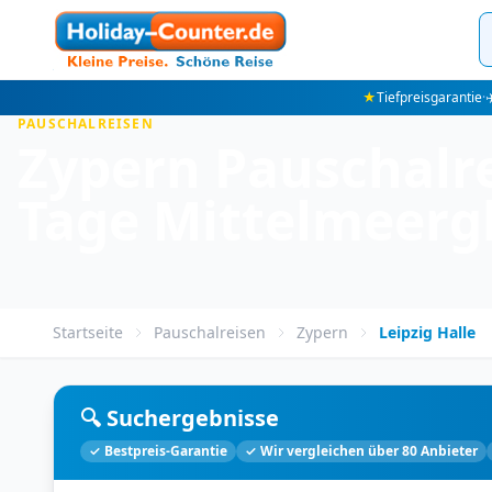
★
Tiefpreisgarantie
·
✈
PAUSCHALREISEN
Zypern Pauschalrei
Tage Mittelmeerg
Startseite
Pauschalreisen
Zypern
Leipzig Halle
🔍 Suchergebnisse
✓ Bestpreis-Garantie
✓ Wir vergleichen über 80 Anbieter