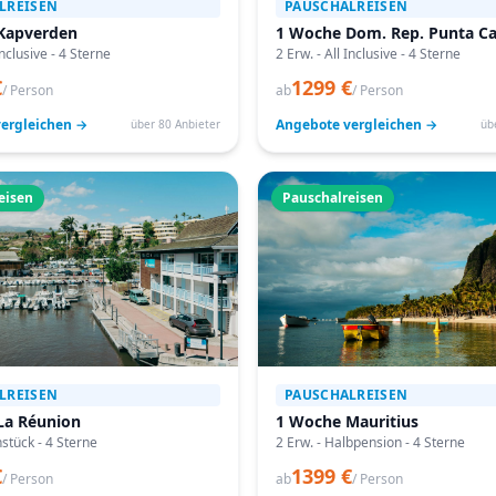
LREISEN
PAUSCHALREISEN
Kapverden
1 Woche Dom. Rep. Punta C
Inclusive - 4 Sterne
2 Erw. - All Inclusive - 4 Sterne
€
1299 €
/ Person
ab
/ Person
ergleichen →
Angebote vergleichen →
über 80 Anbieter
üb
eisen
Pauschalreisen
LREISEN
PAUSCHALREISEN
La Réunion
1 Woche Mauritius
hstück - 4 Sterne
2 Erw. - Halbpension - 4 Sterne
€
1399 €
/ Person
ab
/ Person