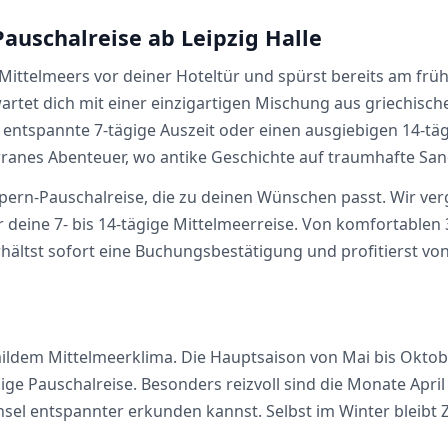
auschalreise ab Leipzig Halle
s Mittelmeers vor deiner Hoteltür und spürst bereits am f
wartet dich mit einer einzigartigen Mischung aus griechisc
entspannte 7-tägige Auszeit oder einen ausgiebigen 14-tä
rranes Abenteuer, wo antike Geschichte auf traumhafte San
ypern-Pauschalreise, die zu deinen Wünschen passt. Wir verg
r deine 7- bis 14-tägige Mittelmeerreise. Von komfortablen 
 erhältst sofort eine Buchungsbestätigung und profitierst v
mildem Mittelmeerklima. Die Hauptsaison von Mai bis Okt
gige Pauschalreise. Besonders reizvoll sind die Monate Apr
el entspannter erkunden kannst. Selbst im Winter bleibt Z