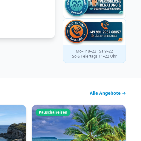
Mo–Fr 8–22 · Sa 9–22
So & Feiertags 11–22 Uhr
Alle Angebote →
Pauschalreisen