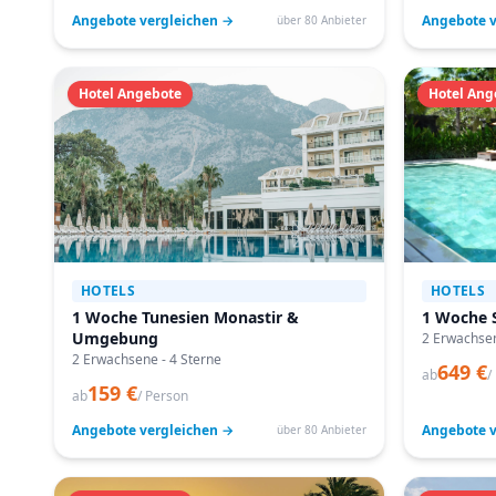
Angebote vergleichen →
Angebote v
über 80 Anbieter
Hotel Angebote
Hotel Ang
HOTELS
HOTELS
1 Woche Tunesien Monastir &
1 Woche S
Umgebung
2 Erwachsen
2 Erwachsene - 4 Sterne
649 €
ab
/
159 €
ab
/ Person
Angebote vergleichen →
Angebote v
über 80 Anbieter