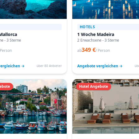
HOTELS
Mallorca
1 Woche Madeira
e - 3 Sterne
2 Erwachsene - 3 Sterne
349 €
 Person
ab
/ Person
ergleichen →
Angebote vergleichen →
über 80 Anbieter
üb
ebote
Hotel Angebote