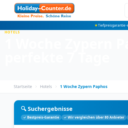
★
Tiefpreisgarantie
·
✈
HOTELS
1 Woche Zypern Pa
perfekte 7 Tage
Startseite
Hotels
1 Woche Zypern Paphos
🔍 Suchergebnisse
✓ Bestpreis-Garantie
✓ Wir vergleichen über 80 Anbieter