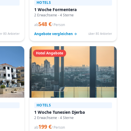
HOTELS
1 Woche Formentera
2 Erwachsene - 4 Sterne
548 €
ab
/ Person
Angebote vergleichen →
er 80 Anbieter
über 80 Anbieter
Hotel Angebote
HOTELS
1 Woche Tunesien Djerba
2 Erwachsene - 4 Sterne
199 €
ab
/ Person