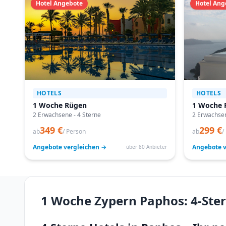
Hotel Angebote
Hotel Ang
HOTELS
HOTELS
1 Woche Rügen
1 Woche F
2 Erwachsene - 4 Sterne
2 Erwachsen
349 €
299 €
ab
/ Person
ab
/
Angebote vergleichen →
Angebote v
über 80 Anbieter
1 Woche Zypern Paphos: 4-Ster