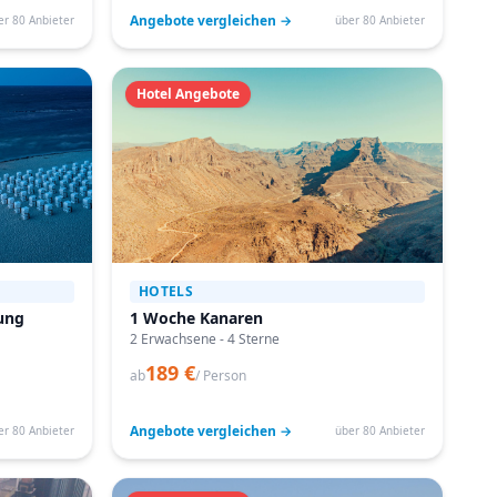
Angebote vergleichen →
er 80 Anbieter
über 80 Anbieter
Hotel Angebote
HOTELS
ung
1 Woche Kanaren
2 Erwachsene - 4 Sterne
189 €
ab
/ Person
Angebote vergleichen →
er 80 Anbieter
über 80 Anbieter