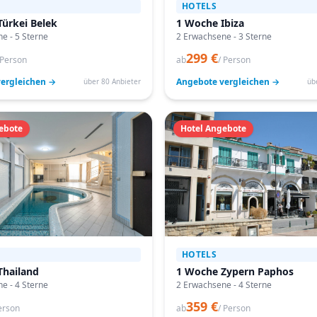
HOTELS
ürkei Belek
1 Woche Ibiza
e - 5 Sterne
2 Erwachsene - 3 Sterne
299 €
 Person
ab
/ Person
ergleichen →
Angebote vergleichen →
über 80 Anbieter
üb
ebote
Hotel Angebote
HOTELS
Thailand
1 Woche Zypern Paphos
e - 4 Sterne
2 Erwachsene - 4 Sterne
359 €
erson
ab
/ Person