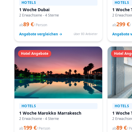
HOTELS
HOTELS
1 Woche Dubai
1 Woche T
2 Erwachsene - 4 Sterne
2 Erwachsen
89 €
299 €
ab
/ Person
ab
/
Angebote vergleichen →
Angebote v
über 80 Anbieter
Hotel Angebote
Hotel Ang
HOTELS
HOTELS
1 Woche Marokko Marrakesch
1 Woche 
2 Erwachsene - 4 Sterne
2 Erwachsen
199 €
89 €
ab
/ Person
ab
/ P