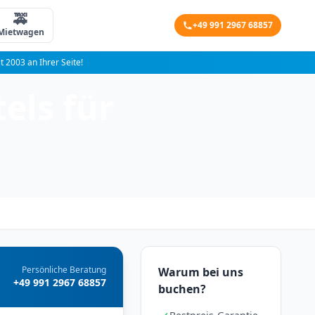
🚕
+49 991 2967 68857
Mietwagen
it 2003 an Ihrer Seite!
els für
Persönliche Beratung
Warum bei uns
+49 991 2967 68857
buchen?