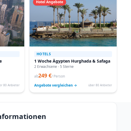
Hotel Angebote
HOTELS
e
1 Woche Ägypten Hurghada & Safaga
2 Erwachsene - 5 Sterne
249 €
ab
/ Person
Angebote vergleichen →
er 80 Anbieter
über 80 Anbieter
informationen