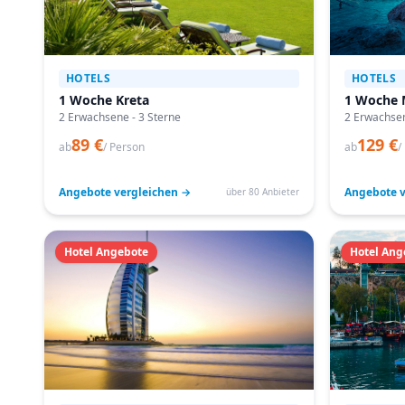
HOTELS
HOTELS
1 Woche Kreta
1 Woche 
2 Erwachsene - 3 Sterne
2 Erwachsen
89 €
129 €
ab
/ Person
ab
/
Angebote vergleichen →
Angebote v
über 80 Anbieter
Hotel Angebote
Hotel Ang