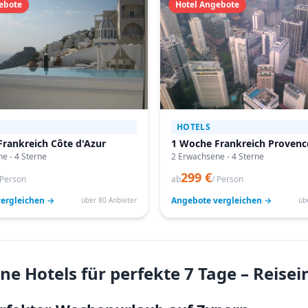
ebote
Hotel Angebote
HOTELS
rankreich Côte d'Azur
1 Woche Frankreich Provenc
e - 4 Sterne
2 Erwachsene - 4 Sterne
299 €
 Person
ab
/ Person
ergleichen →
Angebote vergleichen →
über 80 Anbieter
üb
ne Hotels für perfekte 7 Tage – Reise