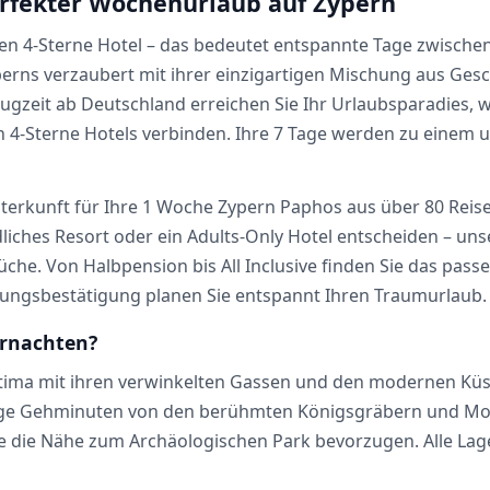
perfekter Wochenurlaub auf Zypern
n 4-Sterne Hotel – das bedeutet entspannte Tage zwischen
erns verzaubert mit ihrer einzigartigen Mischung aus Ges
ugzeit ab Deutschland erreichen Sie Ihr Urlaubsparadies, 
 4-Sterne Hotels verbinden. Ihre 7 Tage werden zu einem u
nterkunft für Ihre 1 Woche Zypern Paphos aus über 80 Reise
ndliches Resort oder ein Adults-Only Hotel entscheiden – u
üche. Von Halbpension bis All Inclusive finden Sie das pas
hungsbestätigung planen Sie entspannt Ihren Traumurlaub.
ernachten?
t Ktima mit ihren verwinkelten Gassen und den modernen Kü
enige Gehminuten von den berühmten Königsgräbern und Mos
e die Nähe zum Archäologischen Park bevorzugen. Alle Lage