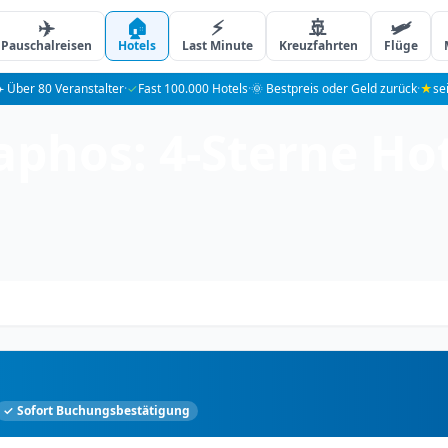
✈️
🏠
⚡
🚢
🛩️
Pauschalreisen
Hotels
Last Minute
Kreuzfahrten
Flüge
️ Über 80 Veranstalter
·
✓
Fast 100.000 Hotels
·
🌞 Bestpreis oder Geld zurück
·
★
se
phos: 4-Sterne Hot
✓ Sofort Buchungsbestätigung