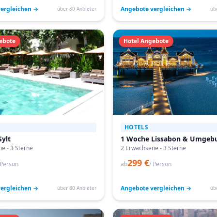
ergleichen →
Angebote vergleichen →
über 80 Anbieter
üb
ebote
Hotel Angebote
HOTELS
ylt
1 Woche Lissabon & Umgeb
e - 3 Sterne
2 Erwachsene - 3 Sterne
299 €
 Person
ab
/ Person
ergleichen →
Angebote vergleichen →
über 80 Anbieter
üb