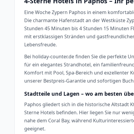
4-Sterne Hotels in Paphos – Ihr 
Eine Woche Zypern Paphos in einem komfortable
Die charmante Hafenstadt an der Westküste Zyp
Stunden 45 Minuten bis 4 Stunden 15 Minuten Fl
mit erstklassigen Stränden und gastfreundlichen
Lebensfreude.
Bei holiday-counter.de finden Sie die perfekte U
für ein elegantes Strandhotel, ein familienfreu
Komfort mit Pool, Spa-Bereich und exzellenter K
unserer Bestpreis-Garantie und sofortigen Buc
Stadtteile und Lagen – wo am besten üb
Paphos gliedert sich in die historische Altstad
Sterne Hotels befinden. Hier liegen Sie nur w
nahe dem Coral Bay, während Kulturinteressiert
geeignet.