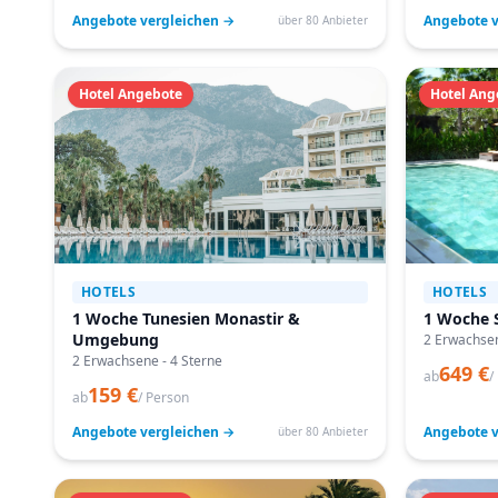
Angebote vergleichen →
Angebote v
über 80 Anbieter
Hotel Angebote
Hotel Ang
HOTELS
HOTELS
1 Woche Tunesien Monastir &
1 Woche S
Umgebung
2 Erwachsen
2 Erwachsene - 4 Sterne
649 €
ab
/
159 €
ab
/ Person
Angebote vergleichen →
Angebote v
über 80 Anbieter