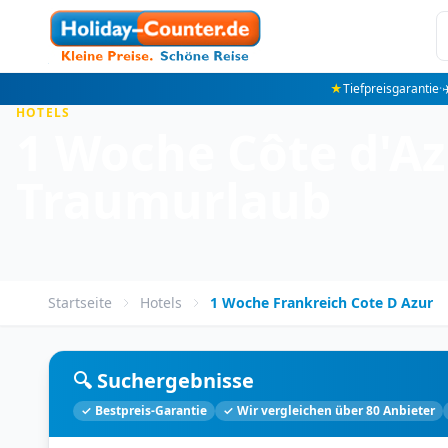
★
Tiefpreisgarantie
·
✈
HOTELS
1 Woche Côte d'Azu
Traumurlaub
Startseite
Hotels
1 Woche Frankreich Cote D Azur
🔍 Suchergebnisse
✓ Bestpreis-Garantie
✓ Wir vergleichen über 80 Anbieter