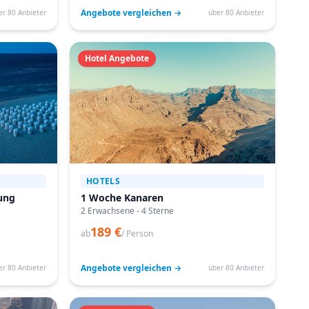
Angebote vergleichen →
er 80 Anbieter
über 80 Anbieter
Hotel Angebote
HOTELS
ung
1 Woche Kanaren
2 Erwachsene - 4 Sterne
189 €
ab
/ Person
Angebote vergleichen →
er 80 Anbieter
über 80 Anbieter