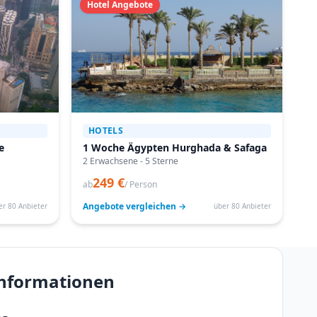
Hotel Angebote
HOTELS
e
1 Woche Ägypten Hurghada & Safaga
2 Erwachsene - 5 Sterne
249 €
ab
/ Person
Angebote vergleichen →
er 80 Anbieter
über 80 Anbieter
einformationen