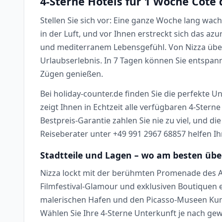
4-Sterne Hotels für 1 Woche Côte 
Stellen Sie sich vor: Eine ganze Woche lang wach
in der Luft, und vor Ihnen erstreckt sich das az
und mediterranem Lebensgefühl. Von Nizza über
Urlaubserlebnis. In 7 Tagen können Sie entspannt
Zügen genießen.
Bei holiday-counter.de finden Sie die perfekte 
zeigt Ihnen in Echtzeit alle verfügbaren 4-Ster
Bestpreis-Garantie zahlen Sie nie zu viel, und d
Reiseberater unter +49 991 2967 68857 helfen I
Stadtteile und Lagen – wo am besten üb
Nizza lockt mit der berühmten Promenade des An
Filmfestival-Glamour und exklusiven Boutiquen 
malerischen Hafen und den Picasso-Museen Kunst
Wählen Sie Ihre 4-Sterne Unterkunft je nach ge