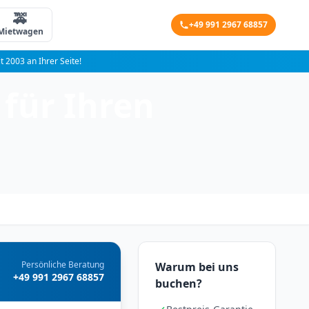
🚕
+49 991 2967 68857
Mietwagen
it 2003 an Ihrer Seite!
 für Ihren
Persönliche Beratung
Warum bei uns
+49 991 2967 68857
buchen?