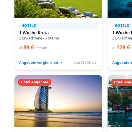
HOTELS
HOTELS
1 Woche Kreta
1 Woche 
2 Erwachsene - 3 Sterne
2 Erwachsen
89 €
129 €
ab
/ Person
ab
/
Angebote vergleichen →
Angebote v
über 80 Anbieter
Hotel Angebote
Hotel Ang