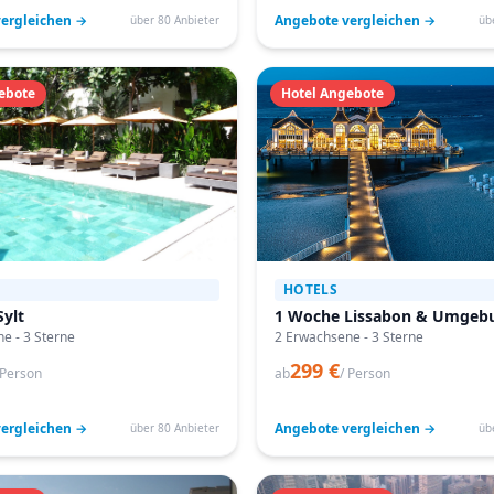
ergleichen →
Angebote vergleichen →
über 80 Anbieter
üb
ebote
Hotel Angebote
HOTELS
ylt
1 Woche Lissabon & Umgeb
e - 3 Sterne
2 Erwachsene - 3 Sterne
299 €
 Person
ab
/ Person
ergleichen →
Angebote vergleichen →
über 80 Anbieter
üb