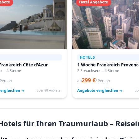
ebote
Hotel Angebote
HOTELS
rankreich Côte d'Azur
1 Woche Frankreich Provenc
e - 4 Sterne
2 Erwachsene - 4 Sterne
299 €
 Person
ab
/ Person
ergleichen →
Angebote vergleichen →
über 80 Anbieter
üb
 Hotels für Ihren Traumurlaub – Reis