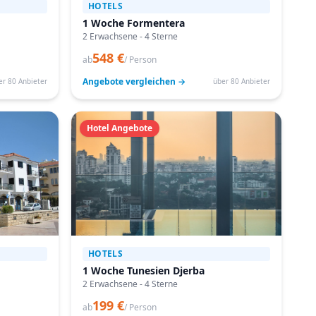
HOTELS
1 Woche Formentera
2 Erwachsene - 4 Sterne
548 €
ab
/ Person
Angebote vergleichen →
er 80 Anbieter
über 80 Anbieter
Hotel Angebote
HOTELS
1 Woche Tunesien Djerba
2 Erwachsene - 4 Sterne
199 €
ab
/ Person