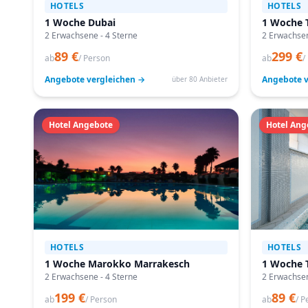
HOTELS
HOTELS
1 Woche Dubai
1 Woche T
2 Erwachsene - 4 Sterne
2 Erwachsen
89 €
299 €
ab
/ Person
ab
/
Angebote vergleichen →
Angebote v
über 80 Anbieter
Hotel Angebote
Hotel Ang
HOTELS
HOTELS
1 Woche Marokko Marrakesch
1 Woche 
2 Erwachsene - 4 Sterne
2 Erwachsen
199 €
89 €
ab
/ Person
ab
/ P