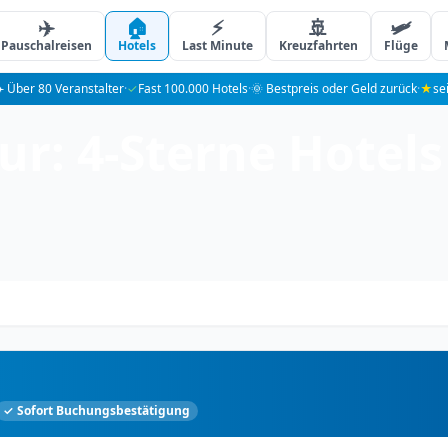
✈️
🏠
⚡
🚢
🛩️
Pauschalreisen
Hotels
Last Minute
Kreuzfahrten
Flüge
️ Über 80 Veranstalter
·
✓
Fast 100.000 Hotels
·
🌞 Bestpreis oder Geld zurück
·
★
se
r: 4-Sterne Hotels
✓ Sofort Buchungsbestätigung