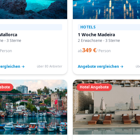
HOTELS
Mallorca
1 Woche Madeira
e - 3 Sterne
2 Erwachsene - 3 Sterne
349 €
 Person
ab
/ Person
ergleichen →
Angebote vergleichen →
über 80 Anbieter
üb
ebote
Hotel Angebote