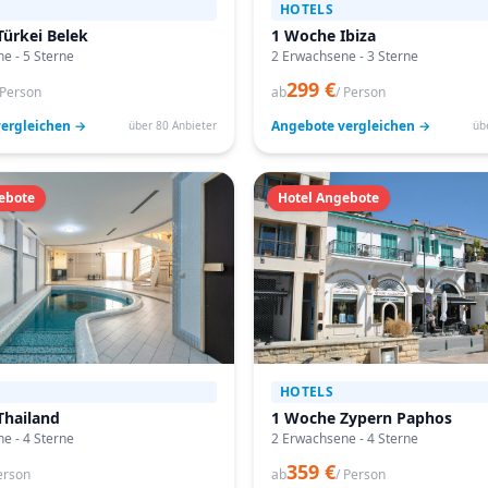
HOTELS
ürkei Belek
1 Woche Ibiza
e - 5 Sterne
2 Erwachsene - 3 Sterne
299 €
 Person
ab
/ Person
ergleichen →
Angebote vergleichen →
über 80 Anbieter
üb
ebote
Hotel Angebote
HOTELS
Thailand
1 Woche Zypern Paphos
e - 4 Sterne
2 Erwachsene - 4 Sterne
359 €
erson
ab
/ Person