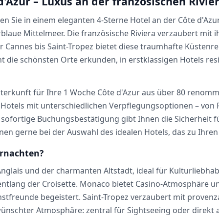
d'Azur – Luxus an der französischen Rivie
en Sie in einem eleganten 4-Sterne Hotel an der Côte d'Azur
urblaue Mittelmeer. Die französische Riviera verzaubert mit
 Cannes bis Saint-Tropez bietet diese traumhafte Küstenr
 die schönsten Orte erkunden, in erstklassigen Hotels resi
Unterkunft für Ihre 1 Woche Côte d'Azur aus über 80 renomm
ne Hotels mit unterschiedlichen Verpflegungsoptionen – von
ie sofortige Buchungsbestätigung gibt Ihnen die Sicherheit
hnen gerne bei der Auswahl des idealen Hotels, das zu Ihr
ernachten?
glais und der charmanten Altstadt, ideal für Kulturliebha
entlang der Croisette. Monaco bietet Casino-Atmosphäre u
freunde begeistert. Saint-Tropez verzaubert mit provenzal
wünschter Atmosphäre: zentral für Sightseeing oder direkt