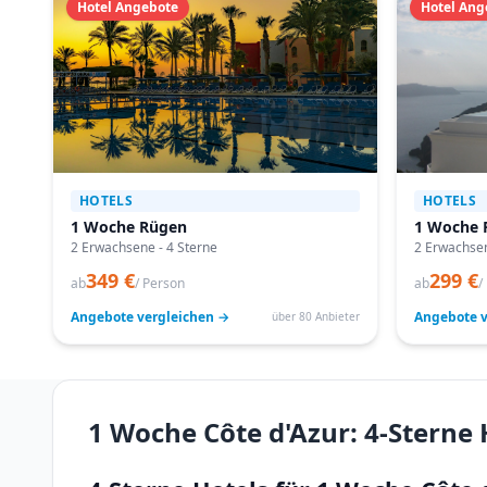
Hotel Angebote
Hotel Ang
HOTELS
HOTELS
1 Woche Rügen
1 Woche F
2 Erwachsene - 4 Sterne
2 Erwachsen
349 €
299 €
ab
/ Person
ab
/
Angebote vergleichen →
Angebote v
über 80 Anbieter
1 Woche Côte d'Azur: 4-Sterne