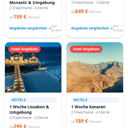
Monastir & Umgebung
2 Erwachsene - 3 Sterne
2 Erwachsene - 4 Sterne
649 €
ab
/ Person
159 €
ab
/ Person
über
über
Angebote vergleichen →
Angebote vergleichen →
80 Anbieter
80 Anbiete
Hotel Angebote
Hotel Angebote
HOTELS
HOTELS
1 Woche Lissabon &
1 Woche Kanaren
Umgebung
2 Erwachsene - 4 Sterne
2 Erwachsene - 3 Sterne
189 €
ab
/ Person
299 €
ab
/ Person