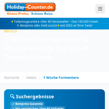
★
Tiefpreisgarantie
✈️ Über 80 Veranstalter
✓
Fast 100.000 Hotels
🌞 Bestpreis oder Geld zurück
★
seit 2003 an Ihrer Seite!
HOTELS
1 Woche Formentera: 4-
Sterne Hotels für Ihren
Traumurlaub
Startseite
Hotels
1 Woche Formentera
🔍 Suchergebnisse
✓ Bestpreis-Garantie
✓ Wir vergleichen über 80 Anbieter