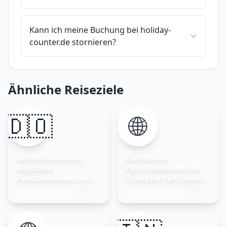
Kann ich meine Buchung bei holiday-
counter.de stornieren?
Ähnliche Reiseziele
🇩🇴
🌐
Dominikanische
Dänemark
Republik
Pauschalreisen ab
Pauschalreisen ab
Frankfurt am Main –
Frankfurt am Main
Nordisches Glück
Angebote ansehen
Angebote ansehen
→
→
entdecken