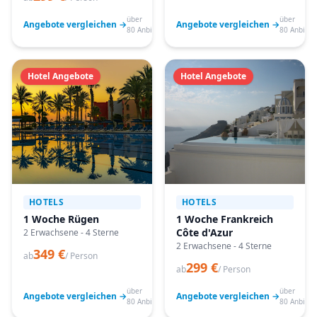
über
über
Angebote vergleichen →
Angebote vergleichen →
80 Anbieter
80 Anbiete
Hotel Angebote
Hotel Angebote
HOTELS
HOTELS
1 Woche Rügen
1 Woche Frankreich
Côte d'Azur
2 Erwachsene - 4 Sterne
2 Erwachsene - 4 Sterne
349 €
ab
/ Person
299 €
ab
/ Person
über
über
Angebote vergleichen →
Angebote vergleichen →
80 Anbieter
80 Anbiete