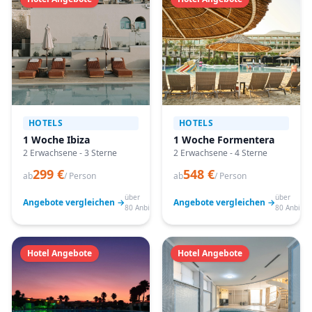
HOTELS
HOTELS
1 Woche Ibiza
1 Woche Formentera
2 Erwachsene - 3 Sterne
2 Erwachsene - 4 Sterne
299 €
548 €
ab
/ Person
ab
/ Person
über
über
Angebote vergleichen →
Angebote vergleichen →
80 Anbieter
80 Anbiete
Hotel Angebote
Hotel Angebote