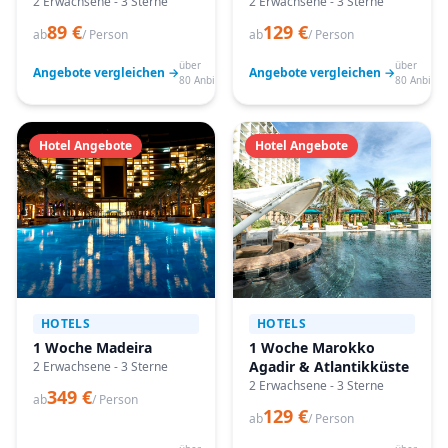
2 Erwachsene - 3 Sterne
2 Erwachsene - 3 Sterne
89 €
129 €
ab
/ Person
ab
/ Person
über
über
Angebote vergleichen →
Angebote vergleichen →
80 Anbieter
80 Anbiete
Hotel Angebote
Hotel Angebote
HOTELS
HOTELS
1 Woche Madeira
1 Woche Marokko
Agadir & Atlantikküste
2 Erwachsene - 3 Sterne
2 Erwachsene - 3 Sterne
349 €
ab
/ Person
129 €
ab
/ Person