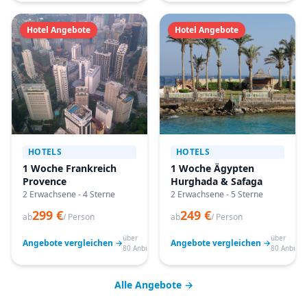
Hotel Angebote
Hotel Angebote
HOTELS
HOTELS
1 Woche Frankreich
1 Woche Ägypten
Provence
Hurghada & Safaga
2 Erwachsene - 4 Sterne
2 Erwachsene - 5 Sterne
299 €
249 €
ab
/ Person
ab
/ Person
über
über
Angebote vergleichen →
Angebote vergleichen →
80 Anbieter
80 Anbiete
Alle Angebote →