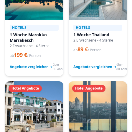
HOTELS
HOTELS
1 Woche Marokko
1 Woche Thailand
Marrakesch
2 Erwachsene - 4 Sterne
2 Erwachsene - 4 Sterne
89 €
ab
/ Person
199 €
ab
/ Person
über
über
Angebote vergleichen →
Angebote vergleichen →
80 Anbieter
80 Anbiete
Hotel Angebote
Hotel Angebote