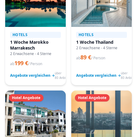
HOTELS
HOTELS
1 Woche Marokko
1 Woche Thailand
Marrakesch
2 Erwachsene - 4 Sterne
2 Erwachsene - 4 Sterne
89 €
ab
/ Person
199 €
ab
/ Person
über
über
Angebote vergleichen →
Angebote vergleichen →
80 Anbieter
80 Anbiete
Hotel Angebote
Hotel Angebote