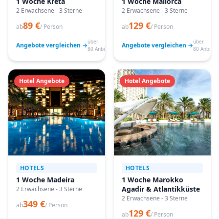
1 Woche Kreta
1 Woche Mallorca
2 Erwachsene - 3 Sterne
2 Erwachsene - 3 Sterne
89 €
129 €
ab
/ Person
ab
/ Person
über
über
Angebote vergleichen →
Angebote vergleichen →
80 Anbieter
80 Anbiete
Hotel Angebote
Hotel Angebote
HOTELS
HOTELS
1 Woche Madeira
1 Woche Marokko
Agadir & Atlantikküste
2 Erwachsene - 3 Sterne
2 Erwachsene - 3 Sterne
349 €
ab
/ Person
129 €
ab
/ Person