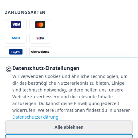
ZAHLUNGSARTEN
S
€
PA
AMEX
Überweisung
PayPal
SSL-verschlüsselt
🍪
Datenschutz-Einstellungen
Wir verwenden Cookies und ähnliche Technologien, um
SERVICE
dir das bestmögliche Nutzererlebnis zu bieten. Einige
Über uns
sind technisch notwendig, andere helfen uns, unsere
Buchungsinformationen
Website zu verbessern und dir relevante Inhalte
Bestpreis-Garantie
anzuzeigen. Du kannst deine Einwilligung jederzeit
widerrufen. Weitere Informationen findest du in unserer
Kostenloser Rückruf
Datenschutzerklärung
.
Allgemeine Anfragen
Blacklist Airlines
Alle ablehnen