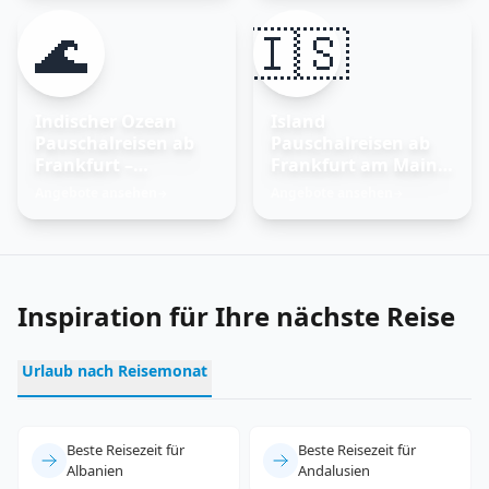
🌊
🇮🇸
Indischer Ozean
Island
Pauschalreisen ab
Pauschalreisen ab
Frankfurt –
Frankfurt am Main –
Trauminseln
Feuer und Eis
Angebote ansehen
Angebote ansehen
→
→
entdecken
erleben
Inspiration für Ihre nächste Reise
Urlaub nach Reisemonat
Beste Reisezeit für
Beste Reisezeit für
Albanien
Andalusien