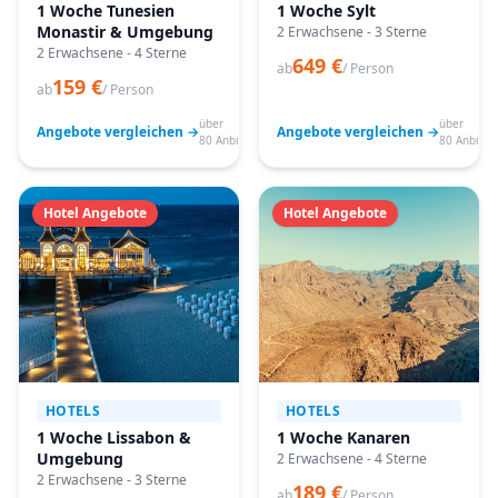
1 Woche Tunesien
1 Woche Sylt
Monastir & Umgebung
2 Erwachsene - 3 Sterne
2 Erwachsene - 4 Sterne
649 €
ab
/ Person
159 €
ab
/ Person
über
über
Angebote vergleichen →
Angebote vergleichen →
80 Anbieter
80 Anbiete
Hotel Angebote
Hotel Angebote
HOTELS
HOTELS
1 Woche Lissabon &
1 Woche Kanaren
Umgebung
2 Erwachsene - 4 Sterne
2 Erwachsene - 3 Sterne
189 €
ab
/ Person