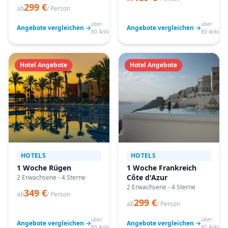
299 €
ab
/ Person
über
über
Angebote vergleichen →
Angebote vergleichen →
80 Anbieter
80 Anbiete
Hotel Angebote
Hotel Angebote
HOTELS
HOTELS
1 Woche Rügen
1 Woche Frankreich
Côte d'Azur
2 Erwachsene - 4 Sterne
2 Erwachsene - 4 Sterne
349 €
ab
/ Person
299 €
ab
/ Person
über
über
Angebote vergleichen →
Angebote vergleichen →
80 Anbieter
80 Anbiete