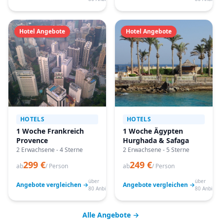
Hotel Angebote
Hotel Angebote
HOTELS
HOTELS
1 Woche Frankreich
1 Woche Ägypten
Provence
Hurghada & Safaga
2 Erwachsene - 4 Sterne
2 Erwachsene - 5 Sterne
299 €
249 €
ab
/ Person
ab
/ Person
über
über
Angebote vergleichen →
Angebote vergleichen →
80 Anbieter
80 Anbiete
Alle Angebote →