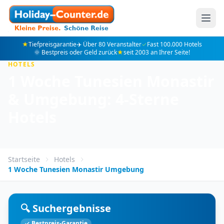
★
Tiefpreisgarantie
✈️ Über 80 Veranstalter
✓
Fast 100.000 Hotels
🌞 Bestpreis oder Geld zurück
★
seit 2003 an Ihrer Seite!
HOTELS
1 Woche Tunesien Monastir
& Umgebung: 4-Sterne
Hotels
Startseite
Hotels
1 Woche Tunesien Monastir Umgebung
🔍 Suchergebnisse
✓ Bestpreis-Garantie