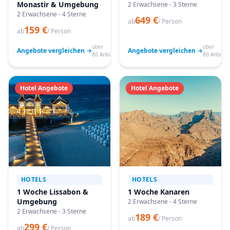
Monastir & Umgebung
2 Erwachsene - 3 Sterne
2 Erwachsene - 4 Sterne
649 €
ab
/ Person
159 €
ab
/ Person
über
über
Angebote vergleichen →
Angebote vergleichen →
80 Anbieter
80 Anbiete
Hotel Angebote
Hotel Angebote
HOTELS
HOTELS
1 Woche Lissabon &
1 Woche Kanaren
Umgebung
2 Erwachsene - 4 Sterne
2 Erwachsene - 3 Sterne
189 €
ab
/ Person
299 €
ab
/ Person