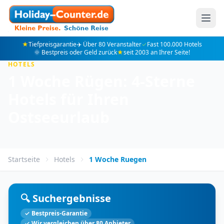
★
Tiefpreisgarantie
✈️ Über 80 Veranstalter
✓
Fast 100.000 Hotels
🌞 Bestpreis oder Geld zurück
★
seit 2003 an Ihrer Seite!
HOTELS
1 Woche Rügen: 4-Sterne
Hotels für Ihren
Ostseeurlaub
Startseite
Hotels
1 Woche Ruegen
🔍 Suchergebnisse
✓ Bestpreis-Garantie
✓ Wir vergleichen über 80 Anbieter