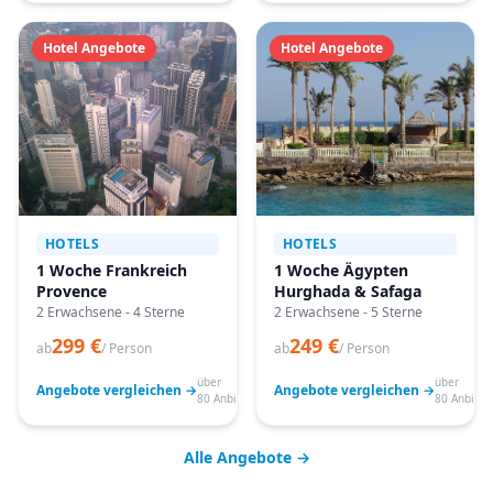
Hotel Angebote
Hotel Angebote
HOTELS
HOTELS
1 Woche Frankreich
1 Woche Ägypten
Provence
Hurghada & Safaga
2 Erwachsene - 4 Sterne
2 Erwachsene - 5 Sterne
299 €
249 €
ab
/ Person
ab
/ Person
über
über
Angebote vergleichen →
Angebote vergleichen →
80 Anbieter
80 Anbiete
Alle Angebote →