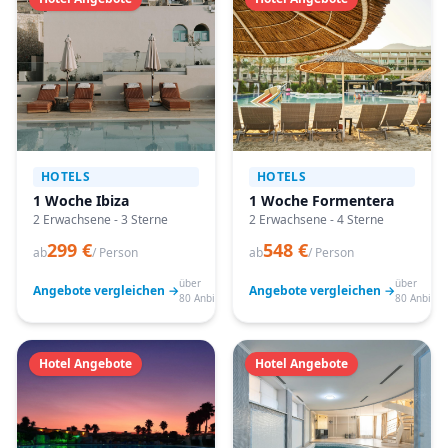
HOTELS
HOTELS
1 Woche Ibiza
1 Woche Formentera
2 Erwachsene - 3 Sterne
2 Erwachsene - 4 Sterne
299 €
548 €
ab
/ Person
ab
/ Person
über
über
Angebote vergleichen →
Angebote vergleichen →
80 Anbieter
80 Anbiete
Hotel Angebote
Hotel Angebote