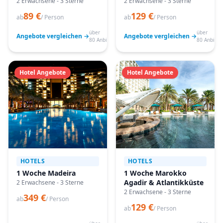
2 Erwachsene - 3 Sterne
2 Erwachsene - 3 Sterne
89 €
129 €
ab
/ Person
ab
/ Person
über
über
Angebote vergleichen →
Angebote vergleichen →
80 Anbieter
80 Anbiete
Hotel Angebote
Hotel Angebote
HOTELS
HOTELS
1 Woche Madeira
1 Woche Marokko
Agadir & Atlantikküste
2 Erwachsene - 3 Sterne
2 Erwachsene - 3 Sterne
349 €
ab
/ Person
129 €
ab
/ Person