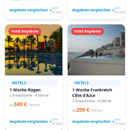
über
über
Angebote vergleichen →
Angebote vergleichen →
80 Anbieter
80 Anbiete
Hotel Angebote
Hotel Angebote
HOTELS
HOTELS
1 Woche Rügen
1 Woche Frankreich
Côte d'Azur
2 Erwachsene - 4 Sterne
2 Erwachsene - 4 Sterne
349 €
ab
/ Person
299 €
ab
/ Person
über
über
Angebote vergleichen →
Angebote vergleichen →
80 Anbieter
80 Anbiete