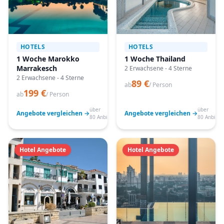
HOTELS
HOTELS
1 Woche Marokko
1 Woche Thailand
Marrakesch
2 Erwachsene - 4 Sterne
2 Erwachsene - 4 Sterne
89 €
ab
/ Person
199 €
ab
/ Person
über
über
Angebote vergleichen →
Angebote vergleichen →
80 Anbieter
80 Anbiete
Hotel Angebote
Hotel Angebote