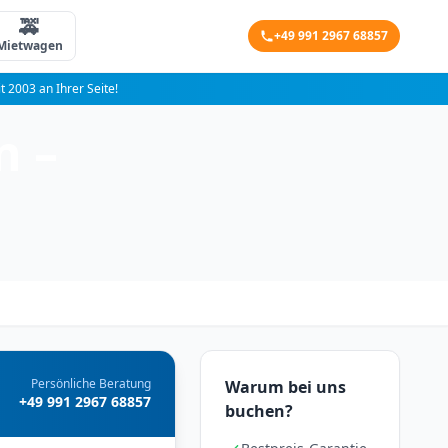
🚕
+49 991 2967 68857
Mietwagen
it 2003 an Ihrer Seite!
n –
Persönliche Beratung
Warum bei uns
+49 991 2967 68857
buchen?