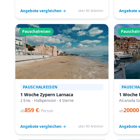
Angebote vergleichen →
Angebote v
über 80 Anbieter
Pauschalreisen
Pauschalr
PAUSCHALREISEN
PAUSCHA
1 Woche Zypern Larnaca
1 Woche 
2 Erw. - Halbpension - 4 Sterne
Alcanada Go
859 €
20000
ab
/ Person
ab
Angebote vergleichen →
Angebote v
über 80 Anbieter