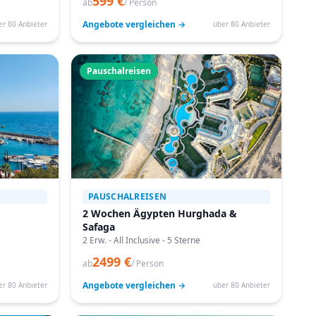
599 €
ab
/ Person
Angebote vergleichen →
er 80 Anbieter
über 80 Anbieter
Pauschalreisen
PAUSCHALREISEN
2 Wochen Ägypten Hurghada &
Safaga
2 Erw. - All Inclusive - 5 Sterne
2499 €
ab
/ Person
Angebote vergleichen →
er 80 Anbieter
über 80 Anbieter