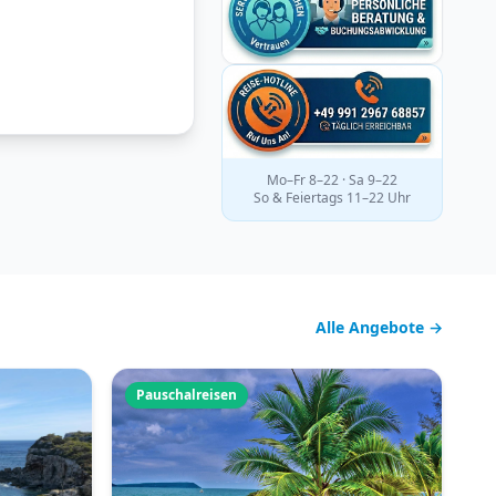
Mo–Fr 8–22 · Sa 9–22
So & Feiertags 11–22 Uhr
Alle Angebote →
Pauschalreisen