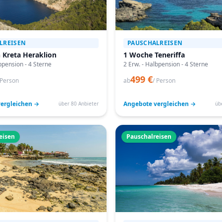
LREISEN
PAUSCHALREISEN
 Kreta Heraklion
1 Woche Teneriffa
bpension - 4 Sterne
2 Erw. - Halbpension - 4 Sterne
499 €
 Person
ab
/ Person
ergleichen →
Angebote vergleichen →
über 80 Anbieter
üb
eisen
Pauschalreisen