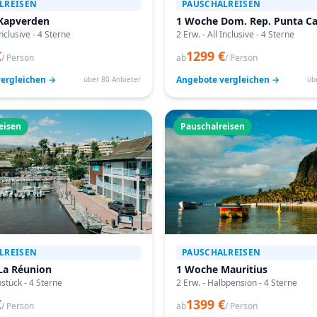
LREISEN
PAUSCHALREISEN
Kapverden
1 Woche Dom. Rep. Punta C
Inclusive - 4 Sterne
2 Erw. - All Inclusive - 4 Sterne
€
1299 €
/ Person
ab
/ Person
ergleichen →
Angebote vergleichen →
über 80 Anbieter
üb
eisen
Pauschalreisen
LREISEN
PAUSCHALREISEN
La Réunion
1 Woche Mauritius
hstück - 4 Sterne
2 Erw. - Halbpension - 4 Sterne
€
1399 €
/ Person
ab
/ Person