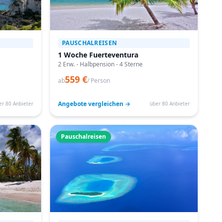
PAUSCHALREISEN
1 Woche Fuerteventura
2 Erw. - Halbpension - 4 Sterne
559 €
ab
/ Person
Angebote vergleichen →
er 80 Anbieter
über 80 Anbieter
Pauschalreisen