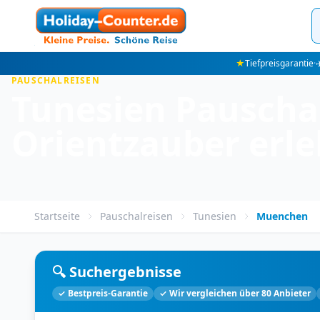
★
Tiefpreisgarantie
·
✈
PAUSCHALREISEN
Tunesien Pauscha
Orientzauber erl
Startseite
Pauschalreisen
Tunesien
Muenchen
🔍 Suchergebnisse
✓ Bestpreis-Garantie
✓ Wir vergleichen über 80 Anbieter