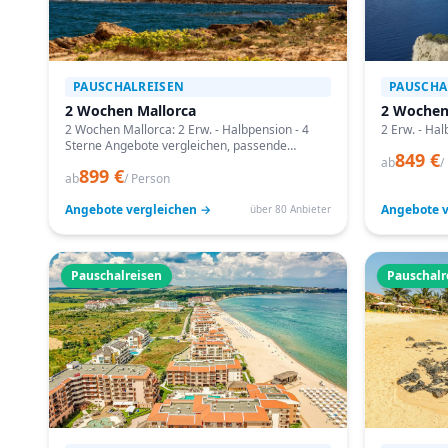
PAUSCHALREISEN
PAUSCHA
2 Wochen Mallorca
2 Wochen
2 Wochen Mallorca: 2 Erw. - Halbpension - 4
2 Erw. - Hal
Sterne Angebote vergleichen, passende
849 €
Termine prüfen und mit Bestpreis-Garantie
ab
/
899 €
buchen.
ab
/ Person
Angebote vergleichen →
Angebote v
über 80 Anbieter
Pauschalreisen
Pauschalr