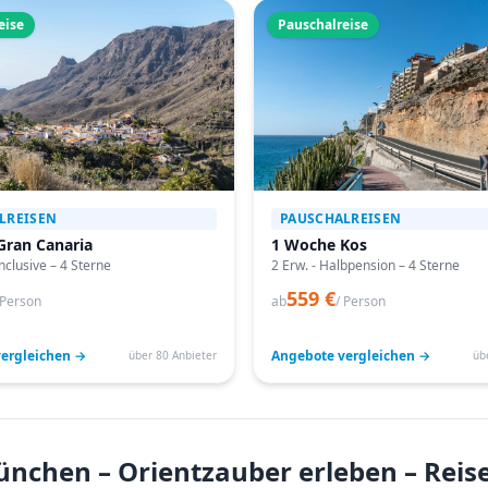
eise
Pauschalreise
LREISEN
PAUSCHALREISEN
Gran Canaria
1 Woche Kos
Inclusive – 4 Sterne
2 Erw. - Halbpension – 4 Sterne
559 €
 Person
ab
/ Person
ergleichen →
Angebote vergleichen →
über 80 Anbieter
üb
ünchen – Orientzauber erleben – Rei