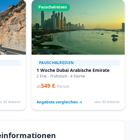
Pauschalreisen
PAUSCHALREISEN
1 Woche Dubai Arabische Emirate
2 Erw. - Frühstück - 4 Sterne
549 €
ab
/ Person
Angebote vergleichen →
er 80 Anbieter
über 80 Anbieter
seinformationen