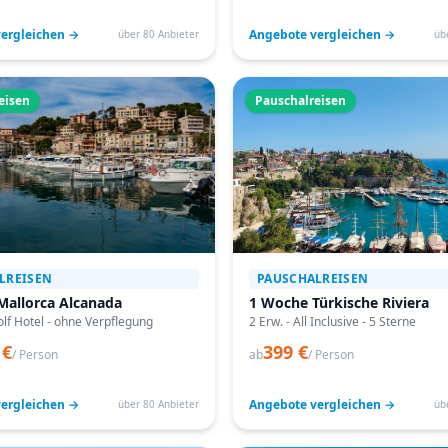
ergleichen →
Angebote vergleichen →
über 80 Anbieter
üb
eisen
Pauschalreisen
LREISEN
PAUSCHALREISEN
Mallorca Alcanada
1 Woche Türkische Riviera
lf Hotel - ohne Verpflegung
2 Erw. - All Inclusive - 5 Sterne
 €
399 €
/ Person
ab
/ Person
ergleichen →
Angebote vergleichen →
über 80 Anbieter
üb