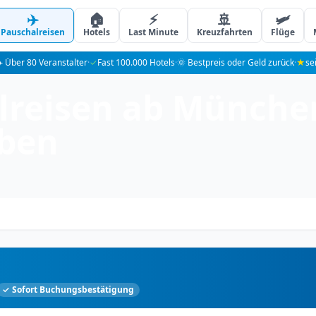
✈️
🏠
⚡
🚢
🛩️
Pauschalreisen
Hotels
Last Minute
Kreuzfahrten
Flüge
️ Über 80 Veranstalter
·
✓
Fast 100.000 Hotels
·
🌞 Bestpreis oder Geld zurück
·
★
se
lreisen ab Münche
eben
✓ Sofort Buchungsbestätigung