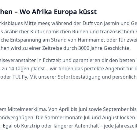
hen – Wo Afrika Europa küsst
türkisblaues Mittelmeer, während der Duft von Jasmin und G
s arabischer Kultur, römischen Ruinen und französischem F
Woche Entspannung am Strand von Hammamet oder für zwei
en wird zu einer Zeitreise durch 3000 Jahre Geschichte.
eiseveranstalter in Echtzeit und garantieren dir den besten
 zu 14 Tagen planst – wir finden das perfekte Angebot für
a oder TUI fly. Mit unserer Sofortbestätigung und persönli
dem Mittelmeerklima. Von April bis Juni sowie September b
Strandvergnügen. Die Sommermonate Juli und August locken
. Egal ob Kurztrip oder längerer Aufenthalt – jede Jahresze