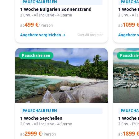
PAUSCHALREISEN
PAUSCHA
1 Woche Bulgarien Sonnenstrand
1 Woche 
2 Erw. - All Inclusive - 4 Sterne
2 Erw. - All 
499 €
1099 
ab
/ Person
ab
Angebote vergleichen →
Angebote v
über 80 Anbieter
Pauschalreisen
Pauschalr
PAUSCHALREISEN
PAUSCHA
1 Woche Seychellen
1 Woche 
2 Erw. - All Inclusive - 4 Sterne
2 Erw. - Frü
2999 €
1899 
ab
/ Person
ab