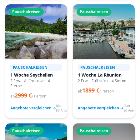
Pauschalreisen
Pauschalreisen
PAUSCHALREISEN
PAUSCHALREISEN
1 Woche Seychellen
1 Woche La Réunion
2 Erw. - All Inclusive - 4
2 Erw. - Frühstück - 4 Sterne
Sterne
1899 €
ab
/ Person
2999 €
ab
/ Person
über
über
Angebote vergleichen →
Angebote vergleichen →
80 Anbieter
80 Anbiete
Pauschalreisen
Pauschalreisen