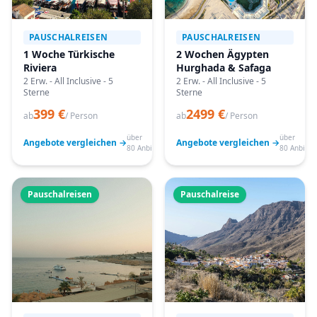
PAUSCHALREISEN
PAUSCHALREISEN
1 Woche Türkische
2 Wochen Ägypten
Riviera
Hurghada & Safaga
2 Erw. - All Inclusive - 5
2 Erw. - All Inclusive - 5
Sterne
Sterne
399 €
2499 €
ab
/ Person
ab
/ Person
über
über
Angebote vergleichen →
Angebote vergleichen →
80 Anbieter
80 Anbiete
Pauschalreisen
Pauschalreise