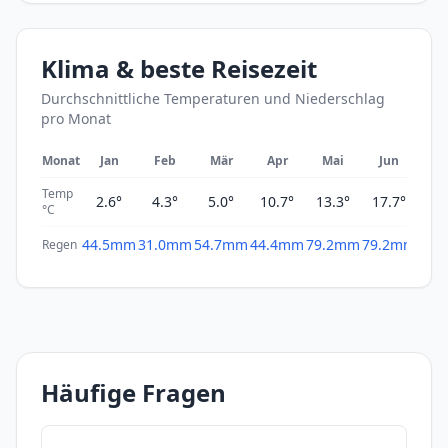
Klima & beste Reisezeit
Durchschnittliche Temperaturen und Niederschlag
pro Monat
Monat
Jan
Feb
Mär
Apr
Mai
Jun
Ju
Temp
2.6°
4.3°
5.0°
10.7°
13.3°
17.7°
20
°C
44.5mm
31.0mm
54.7mm
44.4mm
79.2mm
79.2mm
62.
Regen
Häufige Fragen