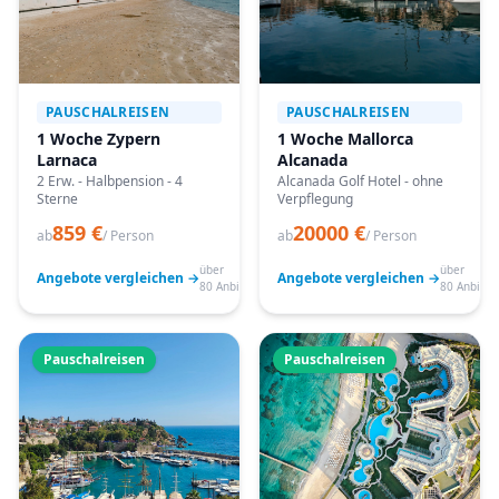
PAUSCHALREISEN
PAUSCHALREISEN
1 Woche Zypern
1 Woche Mallorca
Larnaca
Alcanada
2 Erw. - Halbpension - 4
Alcanada Golf Hotel - ohne
Sterne
Verpflegung
859 €
20000 €
ab
/ Person
ab
/ Person
über
über
Angebote vergleichen →
Angebote vergleichen →
80 Anbieter
80 Anbiete
Pauschalreisen
Pauschalreisen