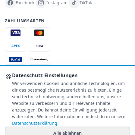
Facebook
Instagram
TikTok
ZAHLUNGSARTEN
S
€
PA
AMEX
Überweisung
PayPal
SSL-verschlüsselt
🍪
Datenschutz-Einstellungen
Wir verwenden Cookies und ähnliche Technologien, um
SERVICE
dir das bestmögliche Nutzererlebnis zu bieten. Einige
Über uns
sind technisch notwendig, andere helfen uns, unsere
Buchungsinformationen
Website zu verbessern und dir relevante Inhalte
Bestpreis-Garantie
anzuzeigen. Du kannst deine Einwilligung jederzeit
widerrufen. Weitere Informationen findest du in unserer
Kostenloser Rückruf
Datenschutzerklärung
.
Allgemeine Anfragen
Blacklist Airlines
Alle ablehnen