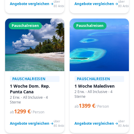
über
über
Angebote vergleichen →
Angebote vergleichen →
80 Anbieter
80 Anbiete
Pauschalreisen
Pauschalreisen
PAUSCHALREISEN
PAUSCHALREISEN
1 Woche Dom. Rep.
1 Woche Malediven
Punta Cana
2 Erw. - All Inclusive - 4
Sterne
2 Erw. - All Inclusive - 4
Sterne
1399 €
ab
/ Person
1299 €
ab
/ Person
über
über
Angebote vergleichen →
Angebote vergleichen →
80 Anbieter
80 Anbiete