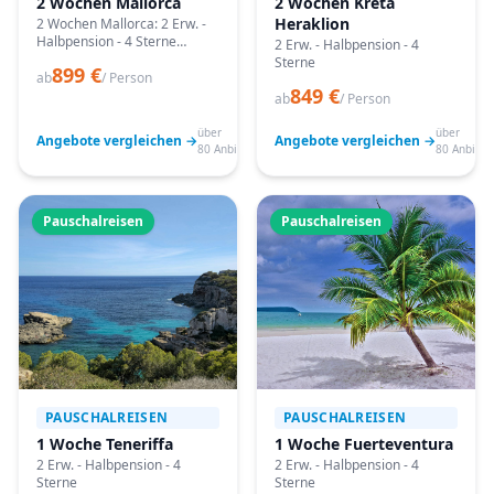
2 Wochen Mallorca
2 Wochen Kreta
Heraklion
2 Wochen Mallorca: 2 Erw. -
Halbpension - 4 Sterne
2 Erw. - Halbpension - 4
Angebote vergleichen,
Sterne
899 €
passende Termine prüfen
ab
/ Person
849 €
und mit Bestpreis-Garantie
ab
/ Person
buchen.
über
über
Angebote vergleichen →
Angebote vergleichen →
80 Anbieter
80 Anbiete
Pauschalreisen
Pauschalreisen
PAUSCHALREISEN
PAUSCHALREISEN
1 Woche Teneriffa
1 Woche Fuerteventura
2 Erw. - Halbpension - 4
2 Erw. - Halbpension - 4
Sterne
Sterne