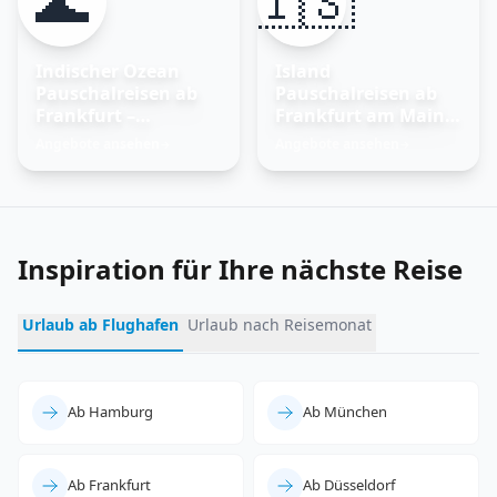
🌊
🇮🇸
Indischer Ozean
Island
Pauschalreisen ab
Pauschalreisen ab
Frankfurt –
Frankfurt am Main –
Trauminseln
Feuer und Eis
Angebote ansehen
Angebote ansehen
→
→
entdecken
erleben
Inspiration für Ihre nächste Reise
Urlaub ab Flughafen
Urlaub nach Reisemonat
Ab Hamburg
Ab München
Ab Frankfurt
Ab Düsseldorf