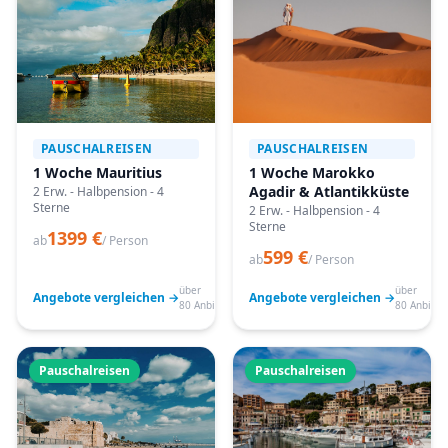
PAUSCHALREISEN
PAUSCHALREISEN
1 Woche Mauritius
1 Woche Marokko
Agadir & Atlantikküste
2 Erw. - Halbpension - 4
Sterne
2 Erw. - Halbpension - 4
Sterne
1399 €
ab
/ Person
599 €
ab
/ Person
über
über
Angebote vergleichen →
Angebote vergleichen →
80 Anbieter
80 Anbiete
Pauschalreisen
Pauschalreisen