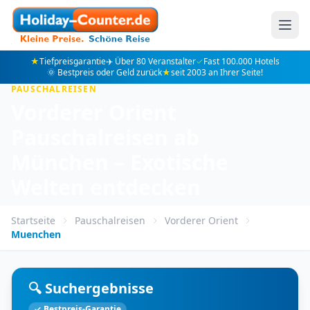
★
Tiefpreisgarantie
✈️ Über 80 Veranstalter
✓
Fast 100.000 Hotels
🌞 Bestpreis oder Geld zurück
★
seit 2003 an Ihrer Seite!
PAUSCHALREISEN
Vorderer Orient
Pauschalreisen ab
München – Exotische
Welten entdecken
Startseite
Pauschalreisen
Vorderer Orient
Muenchen
🔍 Suchergebnisse
✓ Bestpreis-Garantie