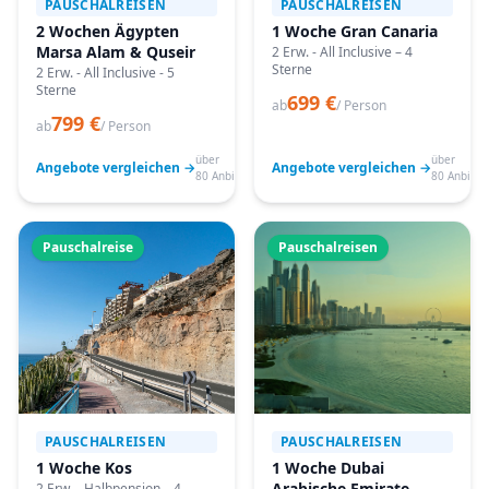
PAUSCHALREISEN
PAUSCHALREISEN
2 Wochen Ägypten
1 Woche Gran Canaria
Marsa Alam & Quseir
2 Erw. - All Inclusive – 4
Sterne
2 Erw. - All Inclusive - 5
Sterne
699 €
ab
/ Person
799 €
ab
/ Person
über
über
Angebote vergleichen →
Angebote vergleichen →
80 Anbieter
80 Anbiete
Pauschalreise
Pauschalreisen
PAUSCHALREISEN
PAUSCHALREISEN
1 Woche Kos
1 Woche Dubai
Arabische Emirate
2 Erw. - Halbpension – 4