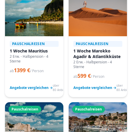
PAUSCHALREISEN
PAUSCHALREISEN
1 Woche Mauritius
1 Woche Marokko
Agadir & Atlantikküste
2 Erw. - Halbpension - 4
Sterne
2 Erw. - Halbpension - 4
Sterne
1399 €
ab
/ Person
599 €
ab
/ Person
über
über
Angebote vergleichen →
Angebote vergleichen →
80 Anbieter
80 Anbiete
Pauschalreisen
Pauschalreisen