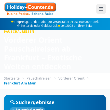
★
Tiefpreisgarantie
✈️ Über 80 Veranstalter
✓
Fast 100.000 Hotels
🌞 Bestpreis oder Geld zurück
★
seit 2003 an Ihrer Seite!
PAUSCHALREISEN
Vorderer Orient
Pauschalreisen ab
Frankfurt – Exotische
Welten entdecken
Startseite
Pauschalreisen
Vorderer Orient
Frankfurt Am Main
🔍 Suchergebnisse
✓ Bestpreis-Garantie