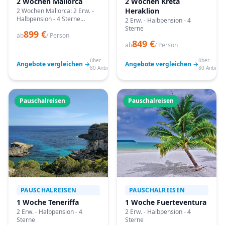
2 Wochen Mallorca
2 Wochen Kreta
Heraklion
2 Wochen Mallorca: 2 Erw. -
Halbpension - 4 Sterne
2 Erw. - Halbpension - 4
Angebote vergleichen,
Sterne
899 €
passende Termine prüfen
ab
/ Person
849 €
und mit Bestpreis-Garantie
ab
/ Person
buchen.
über
über
Angebote vergleichen →
Angebote vergleichen →
80 Anbieter
80 Anbiete
Pauschalreisen
Pauschalreisen
PAUSCHALREISEN
PAUSCHALREISEN
1 Woche Teneriffa
1 Woche Fuerteventura
2 Erw. - Halbpension - 4
2 Erw. - Halbpension - 4
Sterne
Sterne