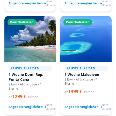
über
über
Angebote vergleichen →
Angebote vergleichen →
80 Anbieter
80 Anbiete
Pauschalreisen
Pauschalreisen
PAUSCHALREISEN
PAUSCHALREISEN
1 Woche Dom. Rep.
1 Woche Malediven
Punta Cana
2 Erw. - All Inclusive - 4
Sterne
2 Erw. - All Inclusive - 4
Sterne
1399 €
ab
/ Person
1299 €
ab
/ Person
über
über
Angebote vergleichen →
Angebote vergleichen →
80 Anbieter
80 Anbiete