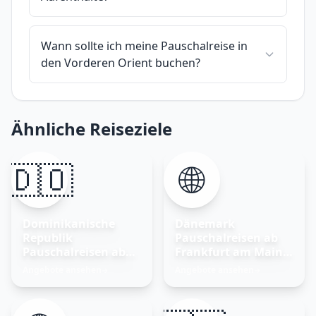
Wann sollte ich meine Pauschalreise in
den Vorderen Orient buchen?
Ähnliche Reiseziele
🇩🇴
🌐
Dominikanische
Dänemark
Republik
Pauschalreisen ab
Pauschalreisen ab
Frankfurt am Main –
Frankfurt am Main
Nordisches Glück
Angebote ansehen
Angebote ansehen
→
→
entdecken