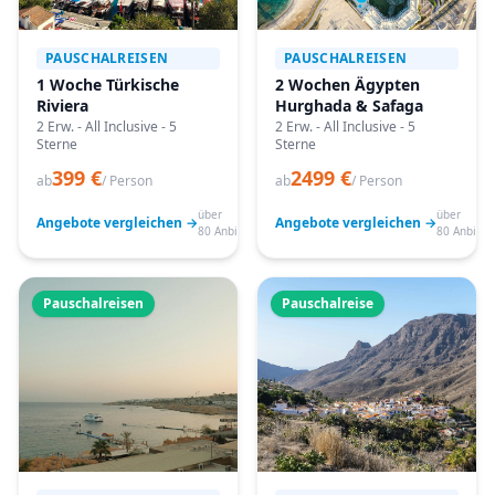
PAUSCHALREISEN
PAUSCHALREISEN
1 Woche Türkische
2 Wochen Ägypten
Riviera
Hurghada & Safaga
2 Erw. - All Inclusive - 5
2 Erw. - All Inclusive - 5
Sterne
Sterne
399 €
2499 €
ab
/ Person
ab
/ Person
über
über
Angebote vergleichen →
Angebote vergleichen →
80 Anbieter
80 Anbiete
Pauschalreisen
Pauschalreise