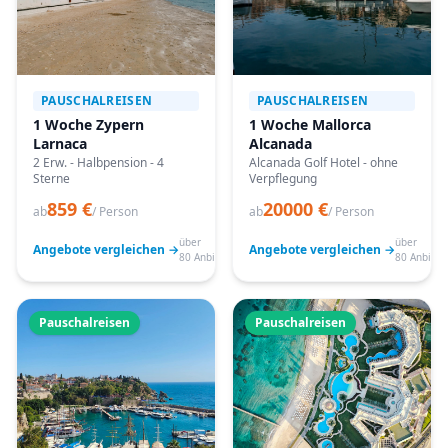
PAUSCHALREISEN
PAUSCHALREISEN
1 Woche Zypern
1 Woche Mallorca
Larnaca
Alcanada
2 Erw. - Halbpension - 4
Alcanada Golf Hotel - ohne
Sterne
Verpflegung
859 €
20000 €
ab
/ Person
ab
/ Person
über
über
Angebote vergleichen →
Angebote vergleichen →
80 Anbieter
80 Anbiete
Pauschalreisen
Pauschalreisen