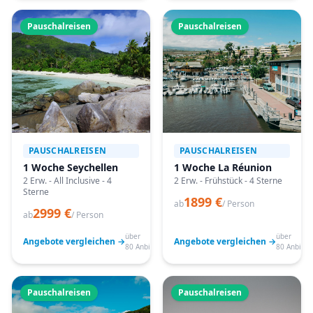
Pauschalreisen
Pauschalreisen
PAUSCHALREISEN
PAUSCHALREISEN
1 Woche Seychellen
1 Woche La Réunion
2 Erw. - All Inclusive - 4
2 Erw. - Frühstück - 4 Sterne
Sterne
1899 €
ab
/ Person
2999 €
ab
/ Person
über
über
Angebote vergleichen →
Angebote vergleichen →
80 Anbieter
80 Anbiete
Pauschalreisen
Pauschalreisen