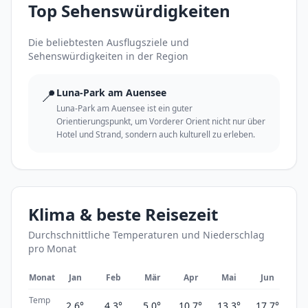
Top Sehenswürdigkeiten
Die beliebtesten Ausflugsziele und
Sehenswürdigkeiten in der Region
📍
Luna-Park am Auensee
Luna-Park am Auensee ist ein guter
Orientierungspunkt, um Vorderer Orient nicht nur über
Hotel und Strand, sondern auch kulturell zu erleben.
Klima & beste Reisezeit
Durchschnittliche Temperaturen und Niederschlag
pro Monat
Monat
Jan
Feb
Mär
Apr
Mai
Jun
Ju
Temp
2.6°
4.3°
5.0°
10.7°
13.3°
17.7°
20