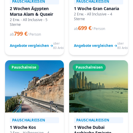
PAUSCHALREISEN
PAUSCHALREISEN
2 Wochen Ägypten
1 Woche Gran Canaria
Marsa Alam & Quseir
2 Erw. - All Inclusive – 4
Sterne
2 Erw. - All Inclusive - 5
Sterne
699 €
ab
/ Person
799 €
ab
/ Person
über
über
Angebote vergleichen →
Angebote vergleichen →
80 Anbieter
80 Anbiete
Pauschalreise
Pauschalreisen
PAUSCHALREISEN
PAUSCHALREISEN
1 Woche Kos
1 Woche Dubai
Arabische Emirate
2 Erw. - Halbpension – 4