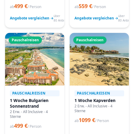
499 €
559 €
ab
/ Person
ab
/ Person
über
über
Angebote vergleichen →
Angebote vergleichen →
80 Anbieter
80 Anbiete
Pauschalreisen
Pauschalreisen
PAUSCHALREISEN
PAUSCHALREISEN
1 Woche Bulgarien
1 Woche Kapverden
Sonnenstrand
2 Erw. - All Inclusive - 4
Sterne
2 Erw. - All Inclusive - 4
Sterne
1099 €
ab
/ Person
499 €
ab
/ Person