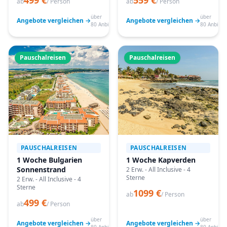
499 €
559 €
ab
/ Person
ab
/ Person
über
über
Angebote vergleichen →
Angebote vergleichen →
80 Anbieter
80 Anbiete
Pauschalreisen
Pauschalreisen
PAUSCHALREISEN
PAUSCHALREISEN
1 Woche Bulgarien
1 Woche Kapverden
Sonnenstrand
2 Erw. - All Inclusive - 4
Sterne
2 Erw. - All Inclusive - 4
Sterne
1099 €
ab
/ Person
499 €
ab
/ Person
über
über
Angebote vergleichen →
Angebote vergleichen →