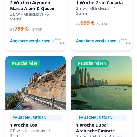
2 Wochen Ägypten
1 Woche Gran Canaria
Marsa Alam & Quseir
2 Erw. - All Inclusive – 4
Sterne
2 Erw. - All Inclusive - 5
Sterne
699 €
ab
/ Person
799 €
ab
/ Person
über
über
Angebote vergleichen →
Angebote vergleichen →
80 Anbieter
80 Anbiete
Pauschalreise
Pauschalreisen
PAUSCHALREISEN
PAUSCHALREISEN
1 Woche Kos
1 Woche Dubai
Arabische Emirate
2 Erw. - Halbpension – 4
Sterne
2 Erw. - Frühstück - 4 Sterne