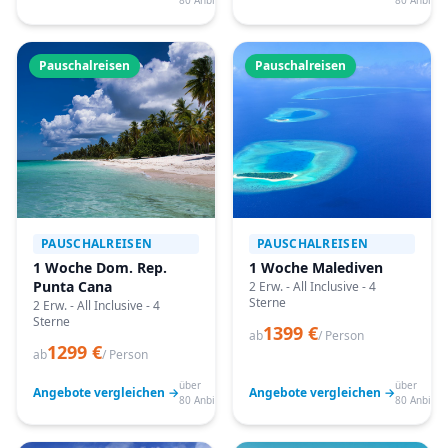
80 Anbieter
80 Anbiete
Pauschalreisen
Pauschalreisen
PAUSCHALREISEN
PAUSCHALREISEN
1 Woche Dom. Rep.
1 Woche Malediven
Punta Cana
2 Erw. - All Inclusive - 4
Sterne
2 Erw. - All Inclusive - 4
Sterne
1399 €
ab
/ Person
1299 €
ab
/ Person
über
über
Angebote vergleichen →
Angebote vergleichen →
80 Anbieter
80 Anbiete