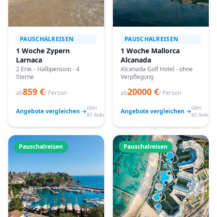
PAUSCHALREISEN
PAUSCHALREISEN
1 Woche Zypern
1 Woche Mallorca
Larnaca
Alcanada
2 Erw. - Halbpension - 4
Alcanada Golf Hotel - ohne
Sterne
Verpflegung
859 €
20000 €
ab
/ Person
ab
/ Person
über
über
Angebote vergleichen →
Angebote vergleichen →
80 Anbieter
80 Anbiete
Pauschalreisen
Pauschalreisen