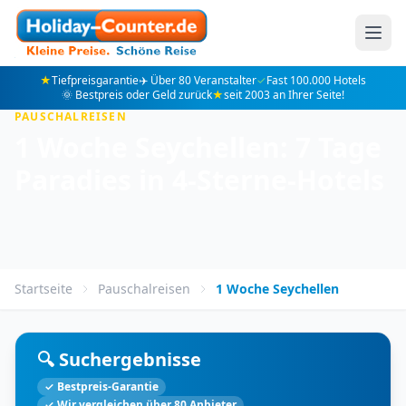
★
Tiefpreisgarantie
✈️ Über 80 Veranstalter
✓
Fast 100.000 Hotels
🌞 Bestpreis oder Geld zurück
★
seit 2003 an Ihrer Seite!
PAUSCHALREISEN
1 Woche Seychellen: 7 Tage
Paradies in 4-Sterne-Hotels
Startseite
Pauschalreisen
1 Woche Seychellen
🔍 Suchergebnisse
✓ Bestpreis-Garantie
✓ Wir vergleichen über 80 Anbieter