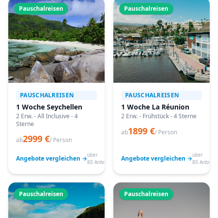
Pauschalreisen
Pauschalreisen
PAUSCHALREISEN
PAUSCHALREISEN
1 Woche Seychellen
1 Woche La Réunion
2 Erw. - All Inclusive - 4
2 Erw. - Frühstück - 4 Sterne
Sterne
1899 €
ab
/ Person
2999 €
ab
/ Person
über
über
Angebote vergleichen →
Angebote vergleichen →
80 Anbieter
80 Anbiete
Pauschalreisen
Pauschalreisen