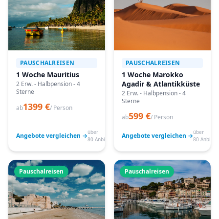
PAUSCHALREISEN
PAUSCHALREISEN
1 Woche Mauritius
1 Woche Marokko
Agadir & Atlantikküste
2 Erw. - Halbpension - 4
Sterne
2 Erw. - Halbpension - 4
Sterne
1399 €
ab
/ Person
599 €
ab
/ Person
über
über
Angebote vergleichen →
Angebote vergleichen →
80 Anbieter
80 Anbiete
Pauschalreisen
Pauschalreisen