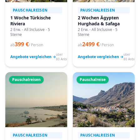
PAUSCHALREISEN
PAUSCHALREISEN
1 Woche Türkische
2 Wochen Ägypten
Riviera
Hurghada & Safaga
2 Erw. - All Inclusive - 5
2 Erw. - All Inclusive - 5
Sterne
Sterne
399 €
2499 €
ab
/ Person
ab
/ Person
über
über
Angebote vergleichen →
Angebote vergleichen →
80 Anbieter
80 Anbiete
Pauschalreisen
Pauschalreise
PAUSCHALREISEN
PAUSCHALREISEN