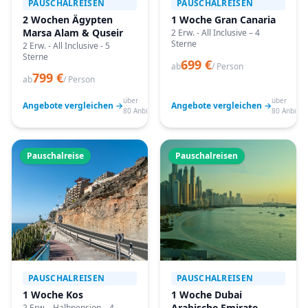
PAUSCHALREISEN
PAUSCHALREISEN
2 Wochen Ägypten
1 Woche Gran Canaria
Marsa Alam & Quseir
2 Erw. - All Inclusive – 4
Sterne
2 Erw. - All Inclusive - 5
Sterne
699 €
ab
/ Person
799 €
ab
/ Person
über
über
Angebote vergleichen →
Angebote vergleichen →
80 Anbieter
80 Anbiete
Pauschalreise
Pauschalreisen
PAUSCHALREISEN
PAUSCHALREISEN
1 Woche Kos
1 Woche Dubai
Arabische Emirate
2 Erw. - Halbpension – 4