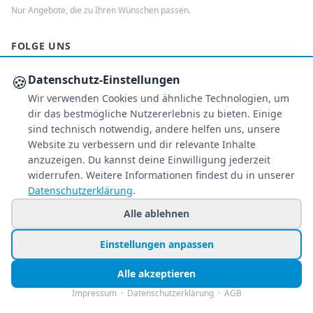
Nur Angebote, die zu Ihren Wünschen passen.
FOLGE UNS
🍪
Datenschutz-Einstellungen
Facebook
Instagram
TikTok
Wir verwenden Cookies und ähnliche Technologien, um
dir das bestmögliche Nutzererlebnis zu bieten. Einige
ZAHLUNGSARTEN
sind technisch notwendig, andere helfen uns, unsere
Website zu verbessern und dir relevante Inhalte
anzuzeigen. Du kannst deine Einwilligung jederzeit
widerrufen. Weitere Informationen findest du in unserer
S
€
PA
AMEX
Datenschutzerklärung
.
Überweisung
Alle ablehnen
PayPal
SSL-verschlüsselt
Einstellungen anpassen
SERVICE
Alle akzeptieren
Impressum
·
Datenschutzerklärung
·
AGB
Über uns
Buchungsinformationen