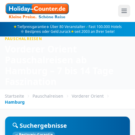
★
Tiefpreisgarantie
✈️ Über 80 Veranstalter
✓
Fast 100.000 Hotels
🌞 Bestpreis oder Geld zurück
★
seit 2003 an Ihrer Seite!
PAUSCHALREISEN
Vorderer Orient
Pauschalreisen ab
Hamburg – 7 bis 14 Tage
Faszination
Startseite
Pauschalreisen
Vorderer Orient
Hamburg
🔍 Suchergebnisse
✓ Bestpreis-Garantie