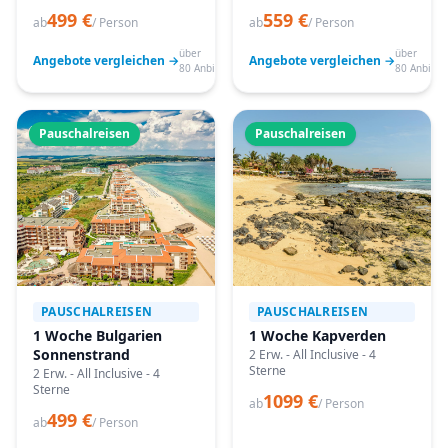
499 €
559 €
ab
/ Person
ab
/ Person
über
über
Angebote vergleichen →
Angebote vergleichen →
80 Anbieter
80 Anbiete
Pauschalreisen
Pauschalreisen
PAUSCHALREISEN
PAUSCHALREISEN
1 Woche Bulgarien
1 Woche Kapverden
Sonnenstrand
2 Erw. - All Inclusive - 4
Sterne
2 Erw. - All Inclusive - 4
Sterne
1099 €
ab
/ Person
499 €
ab
/ Person