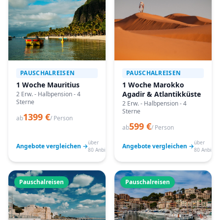
PAUSCHALREISEN
PAUSCHALREISEN
1 Woche Mauritius
1 Woche Marokko
Agadir & Atlantikküste
2 Erw. - Halbpension - 4
Sterne
2 Erw. - Halbpension - 4
Sterne
1399 €
ab
/ Person
599 €
ab
/ Person
über
über
Angebote vergleichen →
Angebote vergleichen →
80 Anbieter
80 Anbiete
Pauschalreisen
Pauschalreisen