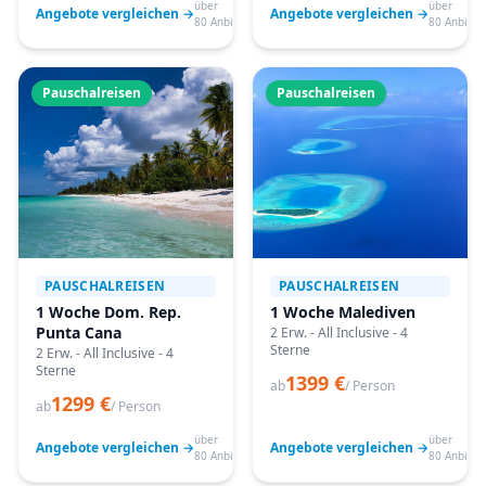
über
über
Angebote vergleichen →
Angebote vergleichen →
80 Anbieter
80 Anbiete
Pauschalreisen
Pauschalreisen
PAUSCHALREISEN
PAUSCHALREISEN
1 Woche Dom. Rep.
1 Woche Malediven
Punta Cana
2 Erw. - All Inclusive - 4
Sterne
2 Erw. - All Inclusive - 4
Sterne
1399 €
ab
/ Person
1299 €
ab
/ Person
über
über
Angebote vergleichen →
Angebote vergleichen →
80 Anbieter
80 Anbiete