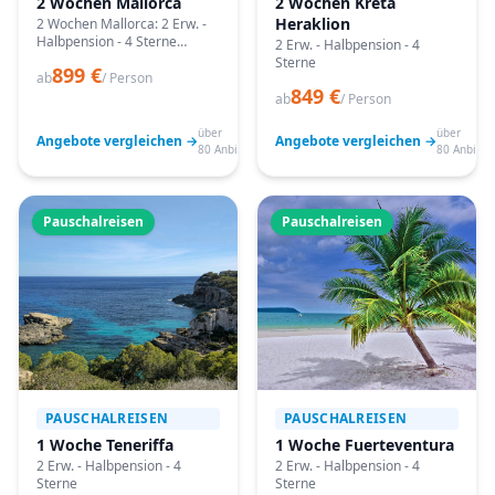
2 Wochen Mallorca
2 Wochen Kreta
Heraklion
2 Wochen Mallorca: 2 Erw. -
Halbpension - 4 Sterne
2 Erw. - Halbpension - 4
Angebote vergleichen,
Sterne
899 €
passende Termine prüfen
ab
/ Person
849 €
und mit Bestpreis-Garantie
ab
/ Person
buchen.
über
über
Angebote vergleichen →
Angebote vergleichen →
80 Anbieter
80 Anbiete
Pauschalreisen
Pauschalreisen
PAUSCHALREISEN
PAUSCHALREISEN
1 Woche Teneriffa
1 Woche Fuerteventura
2 Erw. - Halbpension - 4
2 Erw. - Halbpension - 4
Sterne
Sterne