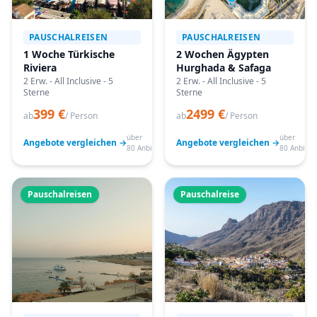
PAUSCHALREISEN
PAUSCHALREISEN
1 Woche Türkische
2 Wochen Ägypten
Riviera
Hurghada & Safaga
2 Erw. - All Inclusive - 5
2 Erw. - All Inclusive - 5
Sterne
Sterne
399 €
2499 €
ab
/ Person
ab
/ Person
über
über
Angebote vergleichen →
Angebote vergleichen →
80 Anbieter
80 Anbiete
Pauschalreisen
Pauschalreise