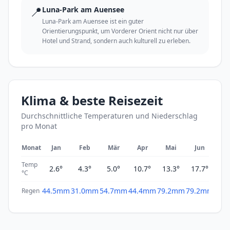
📍
Luna-Park am Auensee
Luna-Park am Auensee ist ein guter
Orientierungspunkt, um Vorderer Orient nicht nur über
Hotel und Strand, sondern auch kulturell zu erleben.
Klima & beste Reisezeit
Durchschnittliche Temperaturen und Niederschlag
pro Monat
Monat
Jan
Feb
Mär
Apr
Mai
Jun
Ju
Temp
2.6°
4.3°
5.0°
10.7°
13.3°
17.7°
20
°C
44.5mm
31.0mm
54.7mm
44.4mm
79.2mm
79.2mm
62.
Regen