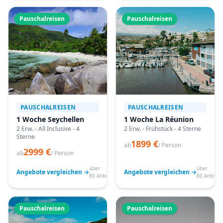
Pauschalreisen
Pauschalreisen
PAUSCHALREISEN
PAUSCHALREISEN
1 Woche Seychellen
1 Woche La Réunion
2 Erw. - All Inclusive - 4
2 Erw. - Frühstück - 4 Sterne
Sterne
1899 €
ab
/ Person
2999 €
ab
/ Person
über
über
Angebote vergleichen →
Angebote vergleichen →
80 Anbieter
80 Anbiete
Pauschalreisen
Pauschalreisen