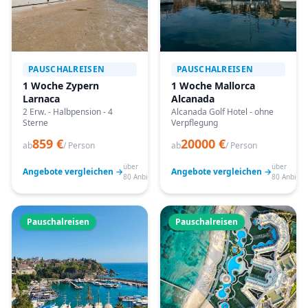
PAUSCHALREISEN
PAUSCHALREISEN
1 Woche Zypern
1 Woche Mallorca
Larnaca
Alcanada
2 Erw. - Halbpension - 4
Alcanada Golf Hotel - ohne
Sterne
Verpflegung
859 €
20000 €
ab
/ Person
ab
/ Person
über
über
Angebote vergleichen →
Angebote vergleichen →
80 Anbieter
80 Anbiete
Pauschalreisen
Pauschalreisen