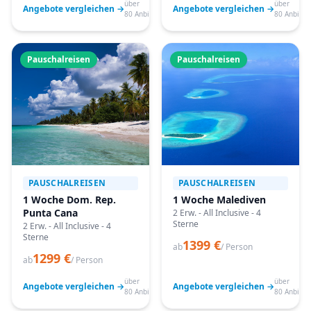
über
über
Angebote vergleichen →
Angebote vergleichen →
80 Anbieter
80 Anbiete
Pauschalreisen
Pauschalreisen
PAUSCHALREISEN
PAUSCHALREISEN
1 Woche Dom. Rep.
1 Woche Malediven
Punta Cana
2 Erw. - All Inclusive - 4
Sterne
2 Erw. - All Inclusive - 4
Sterne
1399 €
ab
/ Person
1299 €
ab
/ Person
über
über
Angebote vergleichen →
Angebote vergleichen →
80 Anbieter
80 Anbiete