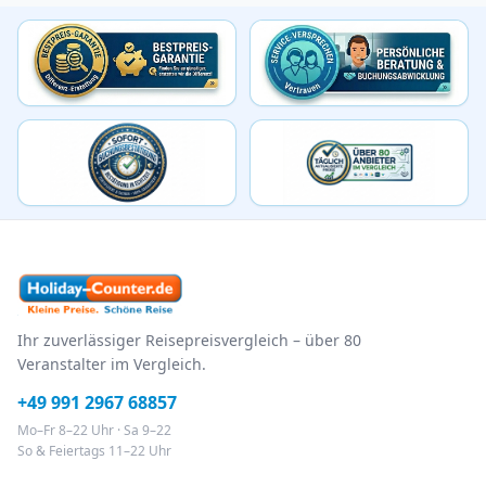
Ihr zuverlässiger Reisepreisvergleich – über 80
Veranstalter im Vergleich.
+49 991 2967 68857
Mo–Fr 8–22 Uhr · Sa 9–22
So & Feiertags 11–22 Uhr