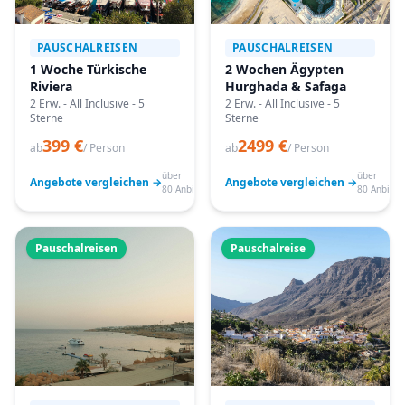
PAUSCHALREISEN
PAUSCHALREISEN
1 Woche Türkische
2 Wochen Ägypten
Riviera
Hurghada & Safaga
2 Erw. - All Inclusive - 5
2 Erw. - All Inclusive - 5
Sterne
Sterne
399 €
2499 €
ab
/ Person
ab
/ Person
über
über
Angebote vergleichen →
Angebote vergleichen →
80 Anbieter
80 Anbiete
Pauschalreisen
Pauschalreise