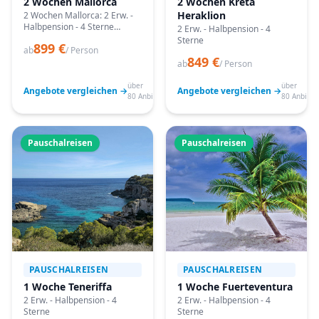
2 Wochen Mallorca
2 Wochen Kreta
Heraklion
2 Wochen Mallorca: 2 Erw. -
Halbpension - 4 Sterne
2 Erw. - Halbpension - 4
Angebote vergleichen,
Sterne
899 €
passende Termine prüfen
ab
/ Person
849 €
und mit Bestpreis-Garantie
ab
/ Person
buchen.
über
über
Angebote vergleichen →
Angebote vergleichen →
80 Anbieter
80 Anbiete
Pauschalreisen
Pauschalreisen
PAUSCHALREISEN
PAUSCHALREISEN
1 Woche Teneriffa
1 Woche Fuerteventura
2 Erw. - Halbpension - 4
2 Erw. - Halbpension - 4
Sterne
Sterne