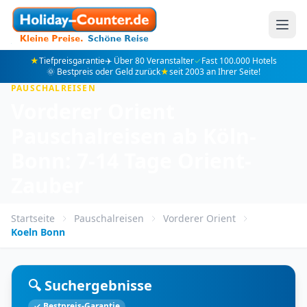
★
Tiefpreisgarantie
✈️ Über 80 Veranstalter
✓
Fast 100.000 Hotels
🌞 Bestpreis oder Geld zurück
★
seit 2003 an Ihrer Seite!
PAUSCHALREISEN
Vorderer Orient
Pauschalreisen ab Köln-
Bonn: 7-14 Tage Orient-
Zauber
Startseite
Pauschalreisen
Vorderer Orient
Koeln Bonn
🔍 Suchergebnisse
✓ Bestpreis-Garantie