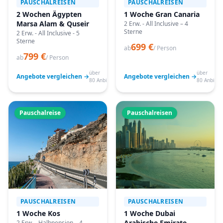
PAUSCHALREISEN
PAUSCHALREISEN
2 Wochen Ägypten
1 Woche Gran Canaria
Marsa Alam & Quseir
2 Erw. - All Inclusive – 4
Sterne
2 Erw. - All Inclusive - 5
Sterne
699 €
ab
/ Person
799 €
ab
/ Person
über
über
Angebote vergleichen →
Angebote vergleichen →
80 Anbieter
80 Anbiete
Pauschalreise
Pauschalreisen
PAUSCHALREISEN
PAUSCHALREISEN
1 Woche Kos
1 Woche Dubai
Arabische Emirate
2 Erw. - Halbpension – 4