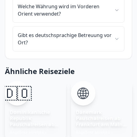
Welche Währung wird im Vorderen
Orient verwendet?
Gibt es deutschsprachige Betreuung vor
Ort?
Ähnliche Reiseziele
🇩🇴
🌐
Dominikanische
Dänemark
Republik
Pauschalreisen ab
Pauschalreisen ab
Frankfurt am Main –
Frankfurt am Main
Nordisches Glück
Angebote ansehen
Angebote ansehen
→
→
entdecken