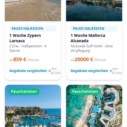
PAUSCHALREISEN
PAUSCHALREISEN
1 Woche Zypern
1 Woche Mallorca
Larnaca
Alcanada
2 Erw. - Halbpension - 4
Alcanada Golf Hotel - ohne
Sterne
Verpflegung
859 €
20000 €
ab
/ Person
ab
/ Person
über
über
Angebote vergleichen →
Angebote vergleichen →
80 Anbieter
80 Anbiete
Pauschalreisen
Pauschalreisen