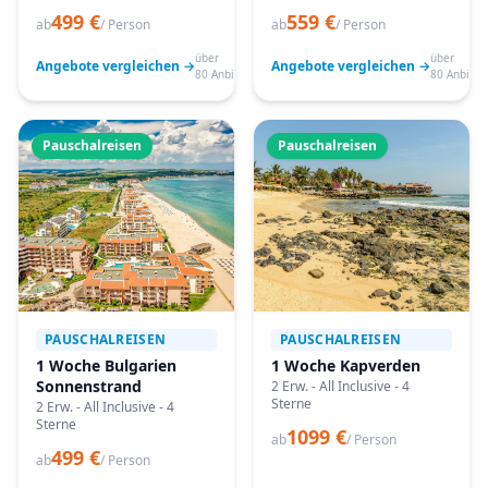
499 €
559 €
ab
/ Person
ab
/ Person
über
über
Angebote vergleichen →
Angebote vergleichen →
80 Anbieter
80 Anbiete
Pauschalreisen
Pauschalreisen
PAUSCHALREISEN
PAUSCHALREISEN
1 Woche Bulgarien
1 Woche Kapverden
Sonnenstrand
2 Erw. - All Inclusive - 4
Sterne
2 Erw. - All Inclusive - 4
Sterne
1099 €
ab
/ Person
499 €
ab
/ Person