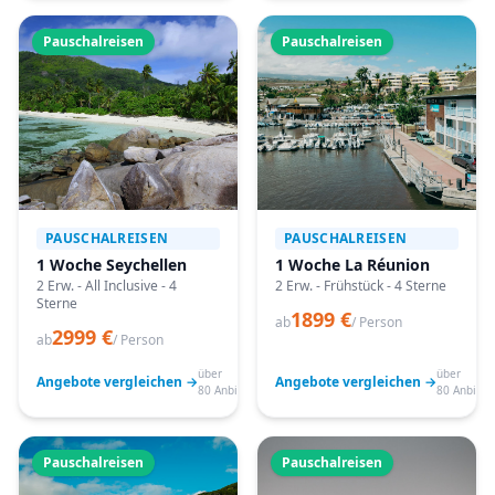
Pauschalreisen
Pauschalreisen
PAUSCHALREISEN
PAUSCHALREISEN
1 Woche Seychellen
1 Woche La Réunion
2 Erw. - All Inclusive - 4
2 Erw. - Frühstück - 4 Sterne
Sterne
1899 €
ab
/ Person
2999 €
ab
/ Person
über
über
Angebote vergleichen →
Angebote vergleichen →
80 Anbieter
80 Anbiete
Pauschalreisen
Pauschalreisen