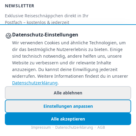
NEWSLETTER
Exklusive Reiseschnäppchen direkt in Ihr
Postfach – kostenlos & jederzeit
abbestellbar.
🍪
Datenschutz-Einstellungen
Wir verwenden Cookies und ähnliche Technologien, um
Jetzt personalisiert anmelden
dir das bestmögliche Nutzererlebnis zu bieten. Einige
Nur Angebote, die zu Ihren Wünschen passen.
sind technisch notwendig, andere helfen uns, unsere
Website zu verbessern und dir relevante Inhalte
anzuzeigen. Du kannst deine Einwilligung jederzeit
FOLGE UNS
widerrufen. Weitere Informationen findest du in unserer
Datenschutzerklärung
.
Facebook
Instagram
TikTok
Alle ablehnen
ZAHLUNGSARTEN
Einstellungen anpassen
Alle akzeptieren
Impressum
·
Datenschutzerklärung
·
AGB
S
€
PA
AMEX