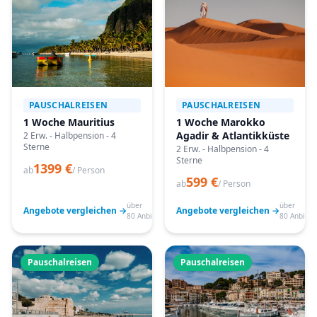
PAUSCHALREISEN
PAUSCHALREISEN
1 Woche Mauritius
1 Woche Marokko
Agadir & Atlantikküste
2 Erw. - Halbpension - 4
Sterne
2 Erw. - Halbpension - 4
Sterne
1399 €
ab
/ Person
599 €
ab
/ Person
über
über
Angebote vergleichen →
Angebote vergleichen →
80 Anbieter
80 Anbiete
Pauschalreisen
Pauschalreisen