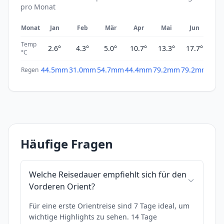
pro Monat
Monat
Jan
Feb
Mär
Apr
Mai
Jun
Ju
Temp
2.6°
4.3°
5.0°
10.7°
13.3°
17.7°
20
°C
44.5mm
31.0mm
54.7mm
44.4mm
79.2mm
79.2mm
62.
Regen
Häufige Fragen
Welche Reisedauer empfiehlt sich für den
Vorderen Orient?
Für eine erste Orientreise sind 7 Tage ideal, um
wichtige Highlights zu sehen. 14 Tage