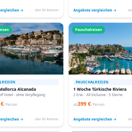
ergleichen →
Angebote vergleichen →
über 80 Anbieter
üb
eisen
Pauschalreisen
LREISEN
PAUSCHALREISEN
Mallorca Alcanada
1 Woche Türkische Riviera
lf Hotel - ohne Verpflegung
2 Erw. - All Inclusive - 5 Sterne
 €
399 €
/ Person
ab
/ Person
ergleichen →
Angebote vergleichen →
über 80 Anbieter
üb