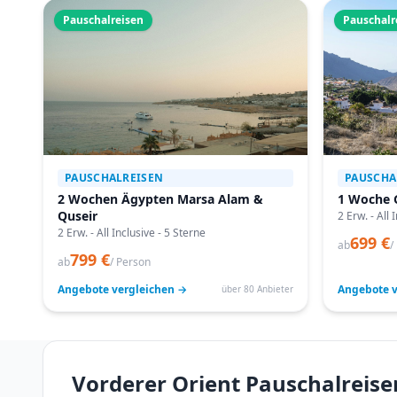
Pauschalreisen
Pauschalr
PAUSCHALREISEN
PAUSCHA
2 Wochen Ägypten Marsa Alam &
1 Woche 
Quseir
2 Erw. - All 
2 Erw. - All Inclusive - 5 Sterne
699 €
ab
/
799 €
ab
/ Person
Angebote vergleichen →
Angebote v
über 80 Anbieter
Vorderer Orient Pauschalreise