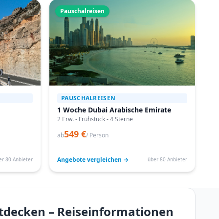
Pauschalreisen
PAUSCHALREISEN
1 Woche Dubai Arabische Emirate
2 Erw. - Frühstück - 4 Sterne
549 €
ab
/ Person
Angebote vergleichen →
er 80 Anbieter
über 80 Anbieter
ntdecken – Reiseinformationen