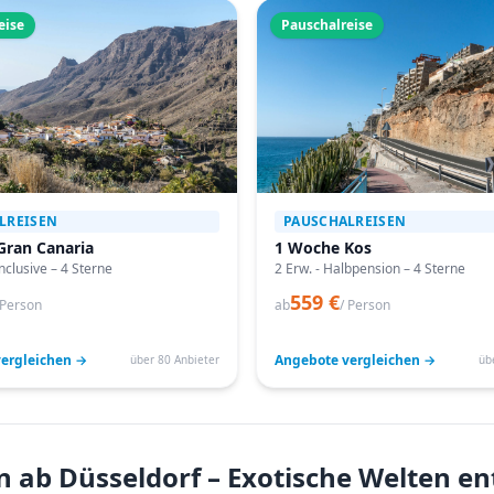
eise
Pauschalreise
LREISEN
PAUSCHALREISEN
Gran Canaria
1 Woche Kos
Inclusive – 4 Sterne
2 Erw. - Halbpension – 4 Sterne
559 €
 Person
ab
/ Person
ergleichen →
Angebote vergleichen →
über 80 Anbieter
üb
n ab Düsseldorf – Exotische Welten e