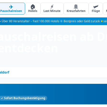
✈️
🏠
⚡
🚢
🛩️
Pauschalreisen
Hotels
Last Minute
Kreuzfahrten
Flüge
️ Über 80 Veranstalter
·
✓
Fast 100.000 Hotels
·
🌞 Bestpreis oder Geld zurück
·
★
se
auschalreisen ab D
 entdecken
eldorf
✓ Sofort Buchungsbestätigung