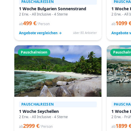
PAUSCHALREISEN
PAUSCHA
1 Woche Bulgarien Sonnenstrand
1 Woche 
2 Erw. - All Inclusive - 4 Sterne
2 Erw. - All 
499 €
1099 
ab
/ Person
ab
Angebote vergleichen →
Angebote v
über 80 Anbieter
Pauschalreisen
Pauschalr
PAUSCHALREISEN
PAUSCHA
1 Woche Seychellen
1 Woche 
2 Erw. - All Inclusive - 4 Sterne
2 Erw. - Frü
2999 €
1899 
ab
/ Person
ab