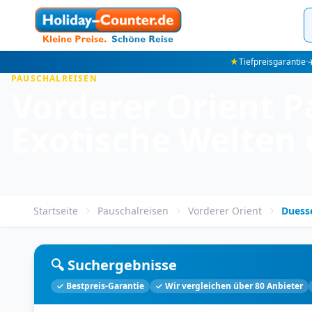
★
Tiefpreisgarantie
·
✈
PAUSCHALREISEN
Vorderer Orient P
Exotische Welten
Startseite
Pauschalreisen
Vorderer Orient
Duess
🔍 Suchergebnisse
✓ Bestpreis-Garantie
✓ Wir vergleichen über 80 Anbieter