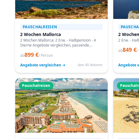
PAUSCHALREISEN
PAUSCHA
2 Wochen Mallorca
2 Wochen
2 Wochen Mallorca: 2 Erw. - Halbpension - 4
2 Erw. - Hal
Sterne Angebote vergleichen, passende
849 €
Termine prüfen und mit Bestpreis-Garantie
ab
/
899 €
buchen.
ab
/ Person
Angebote vergleichen →
Angebote v
über 80 Anbieter
Pauschalreisen
Pauschalr