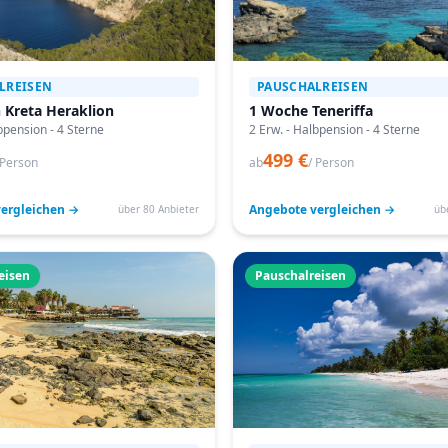
LREISEN
PAUSCHALREISEN
 Kreta Heraklion
1 Woche Teneriffa
bpension - 4 Sterne
2 Erw. - Halbpension - 4 Sterne
499 €
 Person
ab
/ Person
ergleichen →
Angebote vergleichen →
über 80 Anbieter
üb
eisen
Pauschalreisen