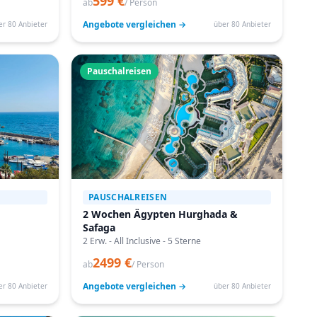
599 €
ab
/ Person
Angebote vergleichen →
er 80 Anbieter
über 80 Anbieter
Pauschalreisen
PAUSCHALREISEN
2 Wochen Ägypten Hurghada &
Safaga
2 Erw. - All Inclusive - 5 Sterne
2499 €
ab
/ Person
Angebote vergleichen →
er 80 Anbieter
über 80 Anbieter