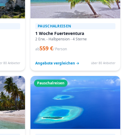
PAUSCHALREISEN
1 Woche Fuerteventura
2 Erw. - Halbpension - 4 Sterne
559 €
ab
/ Person
Angebote vergleichen →
er 80 Anbieter
über 80 Anbieter
Pauschalreisen