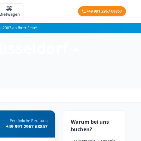
🚕
+49 991 2967 68857
Mietwagen
it 2003 an Ihrer Seite!
üsseldorf –
Persönliche Beratung
Warum bei uns
+49 991 2967 68857
buchen?