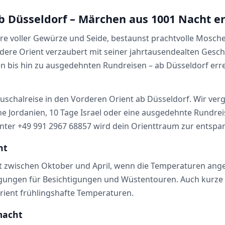
b Düsseldorf – Märchen aus 1001 Nacht e
sare voller Gewürze und Seide, bestaunst prachtvolle Mosc
rdere Orient verzaubert mit seiner jahrtausendealten Ges
en bis hin zu ausgedehnten Rundreisen – ab Düsseldorf er
auschalreise in den Vorderen Orient ab Düsseldorf. Wir verg
he Jordanien, 10 Tage Israel oder eine ausgedehnte Rundre
ter +49 991 2967 68857 wird dein Orienttraum zur entspan
nt
iegt zwischen Oktober und April, wenn die Temperaturen an
ungen für Besichtigungen und Wüstentouren. Auch kurze Wi
Orient frühlingshafte Temperaturen.
macht