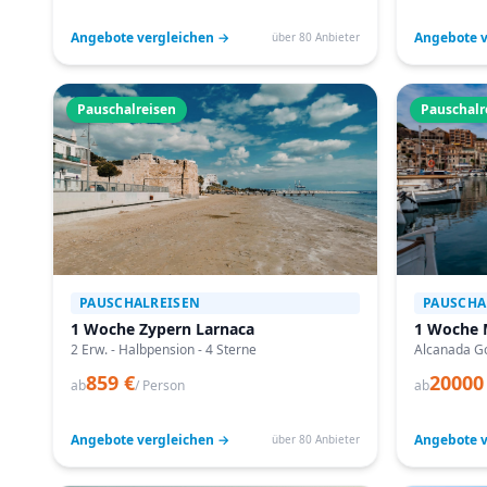
Angebote vergleichen →
Angebote v
über 80 Anbieter
Pauschalreisen
Pauschalr
PAUSCHALREISEN
PAUSCHA
1 Woche Zypern Larnaca
1 Woche 
2 Erw. - Halbpension - 4 Sterne
Alcanada Go
859 €
20000
ab
/ Person
ab
Angebote vergleichen →
Angebote v
über 80 Anbieter