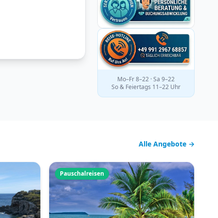
Mo–Fr 8–22 · Sa 9–22
So & Feiertags 11–22 Uhr
Alle Angebote →
Pauschalreisen