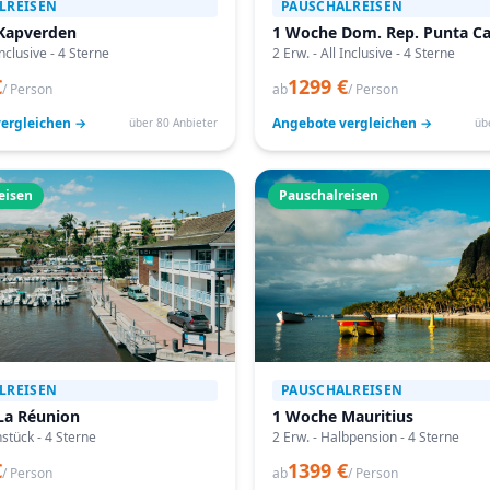
LREISEN
PAUSCHALREISEN
Kapverden
1 Woche Dom. Rep. Punta C
Inclusive - 4 Sterne
2 Erw. - All Inclusive - 4 Sterne
€
1299 €
/ Person
ab
/ Person
ergleichen →
Angebote vergleichen →
über 80 Anbieter
üb
eisen
Pauschalreisen
LREISEN
PAUSCHALREISEN
La Réunion
1 Woche Mauritius
hstück - 4 Sterne
2 Erw. - Halbpension - 4 Sterne
€
1399 €
/ Person
ab
/ Person