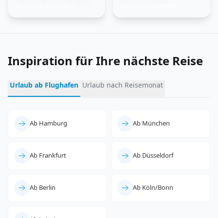
Trauminseln
Angebote ansehen
Angebote ansehen
→
→
entdecken
Inspiration für Ihre nächste Reise
Urlaub ab Flughafen
Urlaub nach Reisemonat
Ab Hamburg
Ab München
Ab Frankfurt
Ab Düsseldorf
Ab Berlin
Ab Köln/Bonn