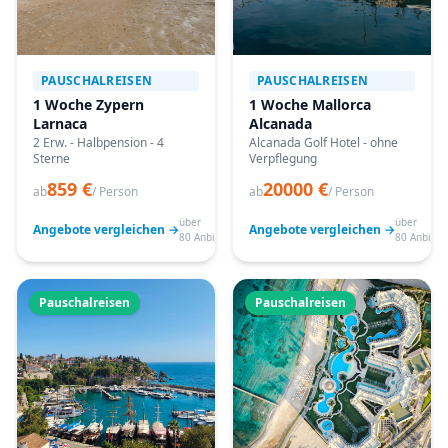
PAUSCHALREISEN
PAUSCHALREISEN
1 Woche Zypern
1 Woche Mallorca
Larnaca
Alcanada
2 Erw. - Halbpension - 4
Alcanada Golf Hotel - ohne
Sterne
Verpflegung
859 €
20000 €
ab
/ Person
ab
/ Person
über
über
Angebote vergleichen →
Angebote vergleichen →
80 Anbieter
80 Anbiete
Pauschalreisen
Pauschalreisen