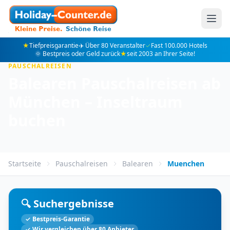
★
Tiefpreisgarantie
✈️ Über 80 Veranstalter
✓
Fast 100.000 Hotels
🌞 Bestpreis oder Geld zurück
★
seit 2003 an Ihrer Seite!
PAUSCHALREISEN
Balearen Pauschalreisen ab
München – Inseltraum
buchen
Startseite
Pauschalreisen
Balearen
Muenchen
🔍 Suchergebnisse
✓ Bestpreis-Garantie
✓ Wir vergleichen über 80 Anbieter