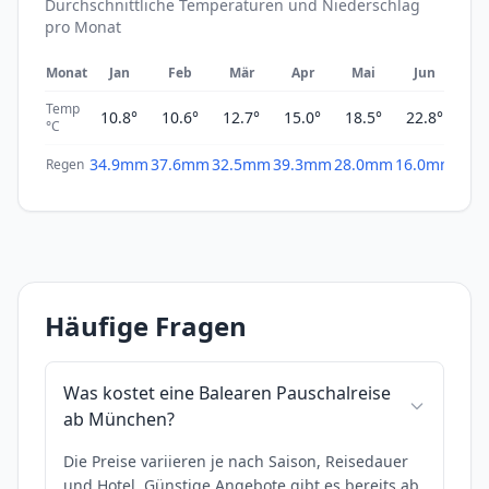
Durchschnittliche Temperaturen und Niederschlag
pro Monat
Monat
Jan
Feb
Mär
Apr
Mai
Jun
Ju
Temp
10.8°
10.6°
12.7°
15.0°
18.5°
22.8°
25.
°C
34.9mm
37.6mm
32.5mm
39.3mm
28.0mm
16.0mm
3.0
Regen
Häufige Fragen
Was kostet eine Balearen Pauschalreise
ab München?
Die Preise variieren je nach Saison, Reisedauer
und Hotel. Günstige Angebote gibt es bereits ab