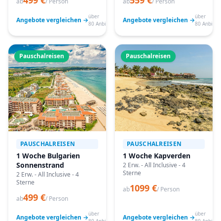
499 €
559 €
ab
/ Person
ab
/ Person
über
über
Angebote vergleichen →
Angebote vergleichen →
80 Anbieter
80 Anbiete
Pauschalreisen
Pauschalreisen
PAUSCHALREISEN
PAUSCHALREISEN
1 Woche Bulgarien
1 Woche Kapverden
Sonnenstrand
2 Erw. - All Inclusive - 4
Sterne
2 Erw. - All Inclusive - 4
Sterne
1099 €
ab
/ Person
499 €
ab
/ Person
über
über
Angebote vergleichen →
Angebote vergleichen →