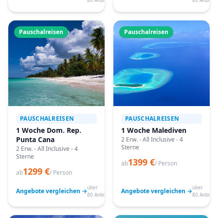
80 Anbieter
80 Anbiete
Pauschalreisen
Pauschalreisen
PAUSCHALREISEN
PAUSCHALREISEN
1 Woche Dom. Rep.
1 Woche Malediven
Punta Cana
2 Erw. - All Inclusive - 4
Sterne
2 Erw. - All Inclusive - 4
Sterne
1399 €
ab
/ Person
1299 €
ab
/ Person
über
über
Angebote vergleichen →
Angebote vergleichen →
80 Anbieter
80 Anbiete