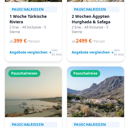
PAUSCHALREISEN
PAUSCHALREISEN
1 Woche Türkische
2 Wochen Ägypten
Riviera
Hurghada & Safaga
2 Erw. - All Inclusive - 5
2 Erw. - All Inclusive - 5
Sterne
Sterne
399 €
2499 €
ab
/ Person
ab
/ Person
über
über
Angebote vergleichen →
Angebote vergleichen →
80 Anbieter
80 Anbiete
Pauschalreisen
Pauschalreise
PAUSCHALREISEN
PAUSCHALREISEN