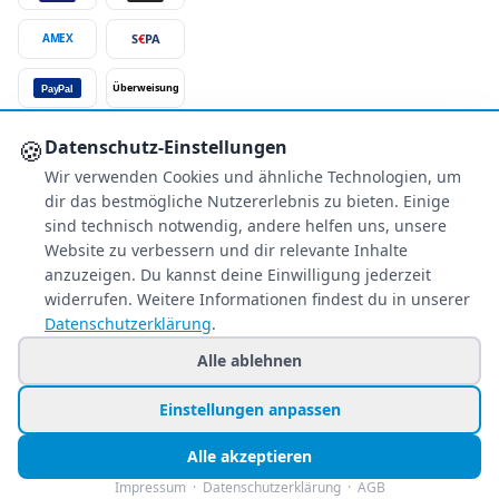
S
€
PA
AMEX
Überweisung
PayPal
SSL-verschlüsselt
🍪
Datenschutz-Einstellungen
Wir verwenden Cookies und ähnliche Technologien, um
SERVICE
dir das bestmögliche Nutzererlebnis zu bieten. Einige
Über uns
sind technisch notwendig, andere helfen uns, unsere
Buchungsinformationen
Website zu verbessern und dir relevante Inhalte
Bestpreis-Garantie
anzuzeigen. Du kannst deine Einwilligung jederzeit
widerrufen. Weitere Informationen findest du in unserer
Kostenloser Rückruf
Datenschutzerklärung
.
Allgemeine Anfragen
Blacklist Airlines
Alle ablehnen
Einstellungen anpassen
© 2026 www.holiday-counter.de ist eine Marke der SANIXX GmbH
Alle akzeptieren
Impressum
Datenschutz
AGB
🍪 Cookie-Einstellungen
Impressum
·
Datenschutzerklärung
·
AGB