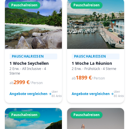
Pauschalreisen
Pauschalreisen
PAUSCHALREISEN
PAUSCHALREISEN
1 Woche Seychellen
1 Woche La Réunion
2 Erw. - All Inclusive - 4
2 Erw. - Frühstück - 4 Sterne
Sterne
1899 €
ab
/ Person
2999 €
ab
/ Person
über
über
Angebote vergleichen →
Angebote vergleichen →
80 Anbieter
80 Anbiete
Pauschalreisen
Pauschalreisen