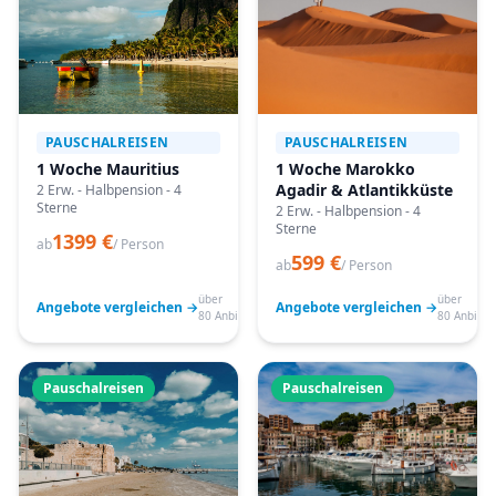
PAUSCHALREISEN
PAUSCHALREISEN
1 Woche Mauritius
1 Woche Marokko
Agadir & Atlantikküste
2 Erw. - Halbpension - 4
Sterne
2 Erw. - Halbpension - 4
Sterne
1399 €
ab
/ Person
599 €
ab
/ Person
über
über
Angebote vergleichen →
Angebote vergleichen →
80 Anbieter
80 Anbiete
Pauschalreisen
Pauschalreisen