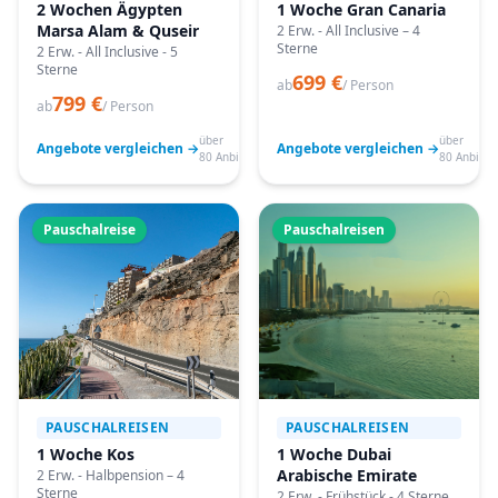
2 Wochen Ägypten
1 Woche Gran Canaria
Marsa Alam & Quseir
2 Erw. - All Inclusive – 4
Sterne
2 Erw. - All Inclusive - 5
Sterne
699 €
ab
/ Person
799 €
ab
/ Person
über
über
Angebote vergleichen →
Angebote vergleichen →
80 Anbieter
80 Anbiete
Pauschalreise
Pauschalreisen
PAUSCHALREISEN
PAUSCHALREISEN
1 Woche Kos
1 Woche Dubai
Arabische Emirate
2 Erw. - Halbpension – 4
Sterne
2 Erw. - Frühstück - 4 Sterne