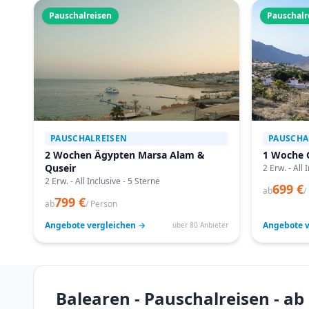
Pauschalreisen
Pauschalr
PAUSCHALREISEN
PAUSCHA
2 Wochen Ägypten Marsa Alam &
1 Woche 
Quseir
2 Erw. - All 
2 Erw. - All Inclusive - 5 Sterne
699 €
ab
/
799 €
ab
/ Person
Angebote vergleichen →
Angebote v
über 80 Anbieter
Balearen - Pauschalreisen - ab