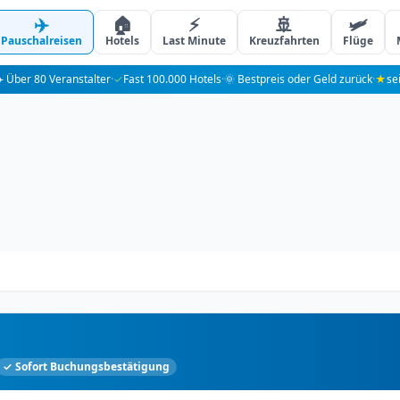
✈️
🏠
⚡
🚢
🛩️
Pauschalreisen
Hotels
Last Minute
Kreuzfahrten
Flüge
️ Über 80 Veranstalter
·
✓
Fast 100.000 Hotels
·
🌞 Bestpreis oder Geld zurück
·
★
se
✓ Sofort Buchungsbestätigung