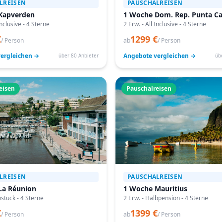
LREISEN
PAUSCHALREISEN
Kapverden
1 Woche Dom. Rep. Punta C
Inclusive - 4 Sterne
2 Erw. - All Inclusive - 4 Sterne
€
1299 €
/ Person
ab
/ Person
ergleichen →
Angebote vergleichen →
über 80 Anbieter
üb
eisen
Pauschalreisen
LREISEN
PAUSCHALREISEN
La Réunion
1 Woche Mauritius
hstück - 4 Sterne
2 Erw. - Halbpension - 4 Sterne
€
1399 €
/ Person
ab
/ Person