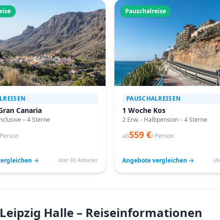
eise
Pauschalreise
LREISEN
PAUSCHALREISEN
Gran Canaria
1 Woche Kos
Inclusive – 4 Sterne
2 Erw. - Halbpension – 4 Sterne
559 €
 Person
ab
/ Person
ergleichen →
Angebote vergleichen →
über 80 Anbieter
üb
 Leipzig Halle – Reiseinformationen