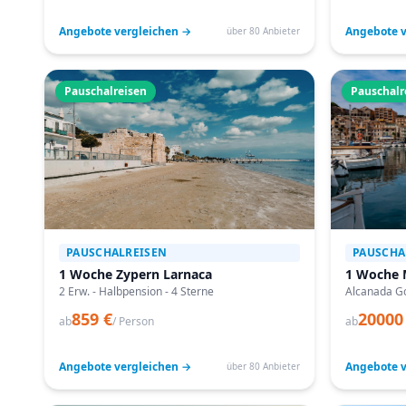
Angebote vergleichen →
Angebote v
über 80 Anbieter
Pauschalreisen
Pauschalr
PAUSCHALREISEN
PAUSCHA
1 Woche Zypern Larnaca
1 Woche 
2 Erw. - Halbpension - 4 Sterne
Alcanada Go
859 €
20000
ab
/ Person
ab
Angebote vergleichen →
Angebote v
über 80 Anbieter