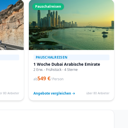
Pauschalreisen
PAUSCHALREISEN
1 Woche Dubai Arabische Emirate
2 Erw. - Frühstück - 4 Sterne
549 €
ab
/ Person
Angebote vergleichen →
er 80 Anbieter
über 80 Anbieter