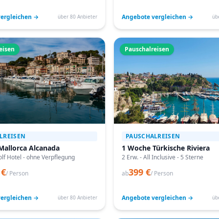
ergleichen →
Angebote vergleichen →
über 80 Anbieter
üb
eisen
Pauschalreisen
LREISEN
PAUSCHALREISEN
Mallorca Alcanada
1 Woche Türkische Riviera
lf Hotel - ohne Verpflegung
2 Erw. - All Inclusive - 5 Sterne
 €
399 €
/ Person
ab
/ Person
ergleichen →
Angebote vergleichen →
über 80 Anbieter
üb