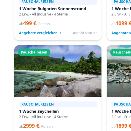
PAUSCHALREISEN
PAUSCHA
1 Woche Bulgarien Sonnenstrand
1 Woche 
2 Erw. - All Inclusive - 4 Sterne
2 Erw. - All 
499 €
1099 
ab
/ Person
ab
Angebote vergleichen →
Angebote v
über 80 Anbieter
Pauschalreisen
Pauschalr
PAUSCHALREISEN
PAUSCHA
1 Woche Seychellen
1 Woche 
2 Erw. - All Inclusive - 4 Sterne
2 Erw. - Frü
2999 €
1899 
ab
/ Person
ab