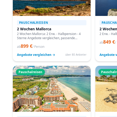
PAUSCHALREISEN
PAUSCHA
2 Wochen Mallorca
2 Wochen
2 Wochen Mallorca: 2 Erw. - Halbpension - 4
2 Erw. - Hal
Sterne Angebote vergleichen, passende
849 €
Termine prüfen und mit Bestpreis-Garantie
ab
/
899 €
buchen.
ab
/ Person
Angebote vergleichen →
Angebote v
über 80 Anbieter
Pauschalreisen
Pauschalr