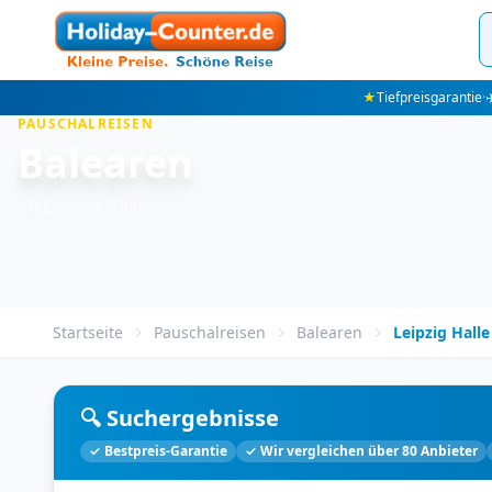
★
Tiefpreisgarantie
·
✈
PAUSCHALREISEN
Balearen
ab Leipzig Halle
Startseite
Pauschalreisen
Balearen
Leipzig Halle
🔍 Suchergebnisse
✓ Bestpreis-Garantie
✓ Wir vergleichen über 80 Anbieter