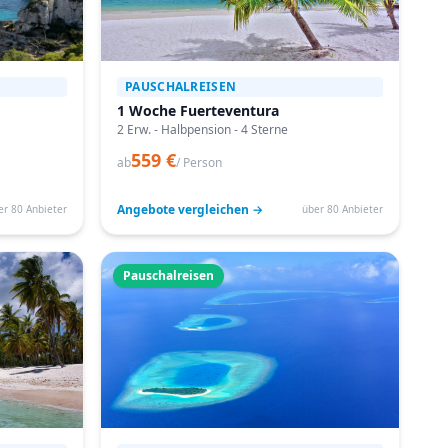
PAUSCHALREISEN
1 Woche Fuerteventura
2 Erw. - Halbpension - 4 Sterne
559 €
ab
/ Person
Angebote vergleichen →
er 80 Anbieter
über 80 Anbieter
Pauschalreisen