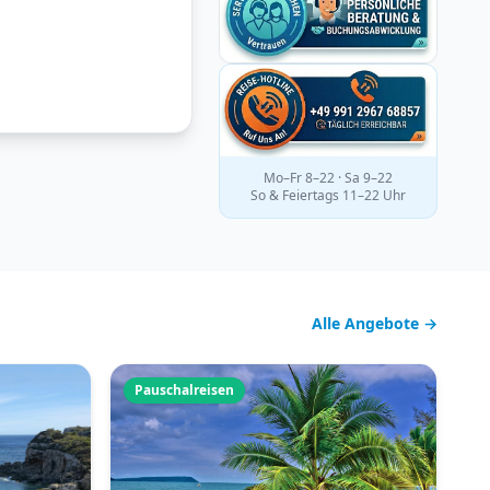
Mo–Fr 8–22 · Sa 9–22
So & Feiertags 11–22 Uhr
Alle Angebote →
Pauschalreisen