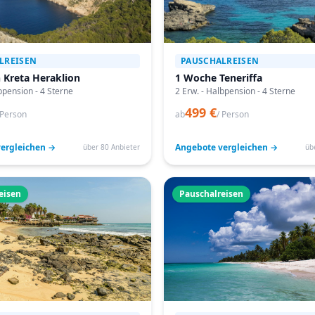
LREISEN
PAUSCHALREISEN
 Kreta Heraklion
1 Woche Teneriffa
bpension - 4 Sterne
2 Erw. - Halbpension - 4 Sterne
499 €
 Person
ab
/ Person
ergleichen →
Angebote vergleichen →
über 80 Anbieter
üb
eisen
Pauschalreisen