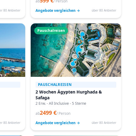
599 €
ab
/ Person
Angebote vergleichen →
er 80 Anbieter
über 80 Anbieter
Pauschalreisen
PAUSCHALREISEN
2 Wochen Ägypten Hurghada &
Safaga
2 Erw. - All Inclusive - 5 Sterne
2499 €
ab
/ Person
Angebote vergleichen →
er 80 Anbieter
über 80 Anbieter