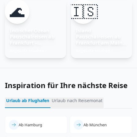
🌊
🇮🇸
Indischer Ozean
Island
Pauschalreisen ab
Pauschalreisen ab
Frankfurt –
Frankfurt am Main –
Trauminseln
Feuer und Eis
Angebote ansehen
Angebote ansehen
→
→
entdecken
erleben
Inspiration für Ihre nächste Reise
Urlaub ab Flughafen
Urlaub nach Reisemonat
Ab Hamburg
Ab München