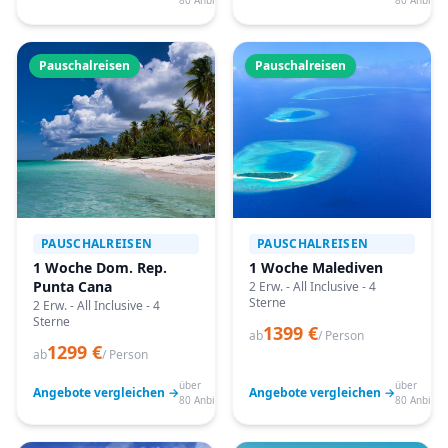
80 Anbieter
80 Anbiete
Pauschalreisen
Pauschalreisen
PAUSCHALREISEN
PAUSCHALREISEN
1 Woche Dom. Rep.
1 Woche Malediven
Punta Cana
2 Erw. - All Inclusive - 4
Sterne
2 Erw. - All Inclusive - 4
Sterne
1399 €
ab
/ Person
1299 €
ab
/ Person
über
über
Angebote vergleichen →
Angebote vergleichen →
80 Anbieter
80 Anbiete