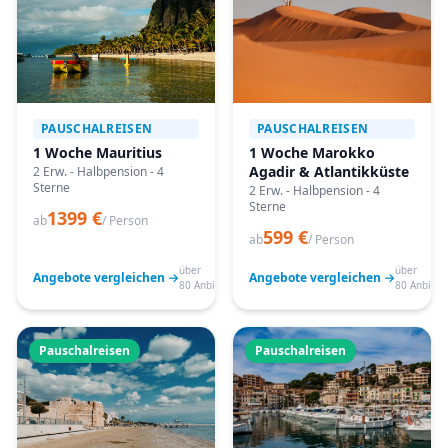
PAUSCHALREISEN
PAUSCHALREISEN
1 Woche Mauritius
1 Woche Marokko
Agadir & Atlantikküste
2 Erw. - Halbpension - 4
Sterne
2 Erw. - Halbpension - 4
Sterne
1399 €
ab
/ Person
599 €
ab
/ Person
über
über
Angebote vergleichen →
Angebote vergleichen →
80 Anbieter
80 Anbiete
Pauschalreisen
Pauschalreisen