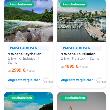
Pauschalreisen
Pauschalreisen
PAUSCHALREISEN
PAUSCHALREISEN
1 Woche Seychellen
1 Woche La Réunion
2 Erw. - All Inclusive - 4
2 Erw. - Frühstück - 4 Sterne
Sterne
1899 €
ab
/ Person
2999 €
ab
/ Person
über
über
Angebote vergleichen →
Angebote vergleichen →
80 Anbieter
80 Anbiete
Pauschalreisen
Pauschalreisen