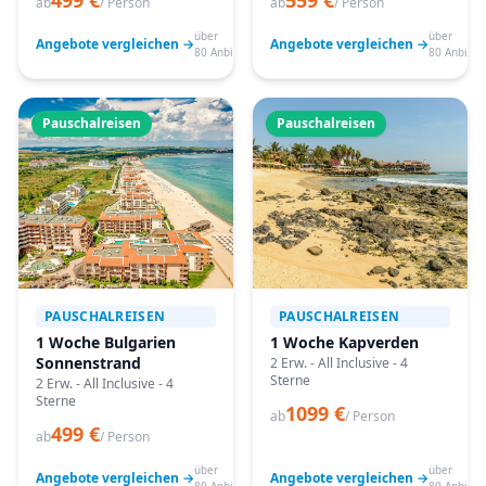
499 €
559 €
ab
/ Person
ab
/ Person
über
über
Angebote vergleichen →
Angebote vergleichen →
80 Anbieter
80 Anbiete
Pauschalreisen
Pauschalreisen
PAUSCHALREISEN
PAUSCHALREISEN
1 Woche Bulgarien
1 Woche Kapverden
Sonnenstrand
2 Erw. - All Inclusive - 4
Sterne
2 Erw. - All Inclusive - 4
Sterne
1099 €
ab
/ Person
499 €
ab
/ Person
über
über
Angebote vergleichen →
Angebote vergleichen →