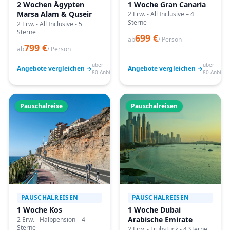
2 Wochen Ägypten
1 Woche Gran Canaria
Marsa Alam & Quseir
2 Erw. - All Inclusive – 4
Sterne
2 Erw. - All Inclusive - 5
Sterne
699 €
ab
/ Person
799 €
ab
/ Person
über
über
Angebote vergleichen →
Angebote vergleichen →
80 Anbieter
80 Anbiete
Pauschalreise
Pauschalreisen
PAUSCHALREISEN
PAUSCHALREISEN
1 Woche Kos
1 Woche Dubai
Arabische Emirate
2 Erw. - Halbpension – 4
Sterne
2 Erw. - Frühstück - 4 Sterne