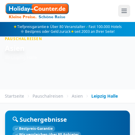
★
Tiefpreisgarantie
✈️ Über 80 Veranstalter
✓
Fast 100.000 Hotels
🌞 Bestpreis oder Geld zurück
★
seit 2003 an Ihrer Seite!
PAUSCHALREISEN
Asien
ab Leipzig Halle
Startseite
Pauschalreisen
Asien
Leipzig Halle
🔍 Suchergebnisse
✓ Bestpreis-Garantie
✓ Wir vergleichen über 80 Anbieter