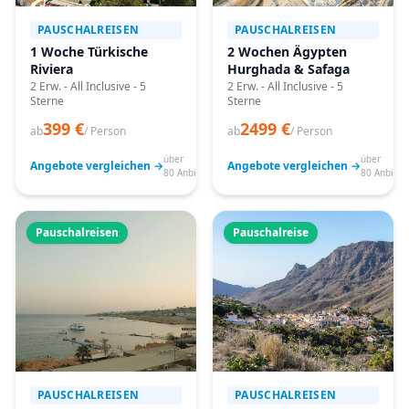
PAUSCHALREISEN
PAUSCHALREISEN
1 Woche Türkische
2 Wochen Ägypten
Riviera
Hurghada & Safaga
2 Erw. - All Inclusive - 5
2 Erw. - All Inclusive - 5
Sterne
Sterne
399 €
2499 €
ab
/ Person
ab
/ Person
über
über
Angebote vergleichen →
Angebote vergleichen →
80 Anbieter
80 Anbiete
Pauschalreisen
Pauschalreise
PAUSCHALREISEN
PAUSCHALREISEN