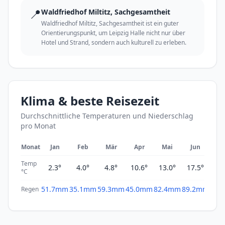
📍
Waldfriedhof Miltitz, Sachgesamtheit
Waldfriedhof Miltitz, Sachgesamtheit ist ein guter
Orientierungspunkt, um Leipzig Halle nicht nur über
Hotel und Strand, sondern auch kulturell zu erleben.
Klima & beste Reisezeit
Durchschnittliche Temperaturen und Niederschlag
pro Monat
Monat
Jan
Feb
Mär
Apr
Mai
Jun
Ju
Temp
2.3°
4.0°
4.8°
10.6°
13.0°
17.5°
19
°C
51.7mm
35.1mm
59.3mm
45.0mm
82.4mm
89.2mm
69.
Regen