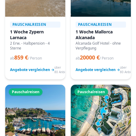
PAUSCHALREISEN
PAUSCHALREISEN
1 Woche Zypern
1 Woche Mallorca
Larnaca
Alcanada
2 Erw. - Halbpension - 4
Alcanada Golf Hotel - ohne
Sterne
Verpflegung
859 €
20000 €
ab
/ Person
ab
/ Person
über
über
Angebote vergleichen →
Angebote vergleichen →
80 Anbieter
80 Anbiete
Pauschalreisen
Pauschalreisen