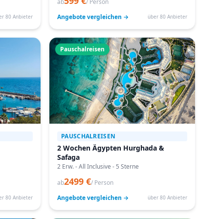
599 €
ab
/ Person
Angebote vergleichen →
er 80 Anbieter
über 80 Anbieter
Pauschalreisen
PAUSCHALREISEN
2 Wochen Ägypten Hurghada &
Safaga
2 Erw. - All Inclusive - 5 Sterne
2499 €
ab
/ Person
Angebote vergleichen →
er 80 Anbieter
über 80 Anbieter