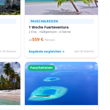
PAUSCHALREISEN
1 Woche Fuerteventura
2 Erw. - Halbpension - 4 Sterne
559 €
ab
/ Person
Angebote vergleichen →
er 80 Anbieter
über 80 Anbieter
Pauschalreisen