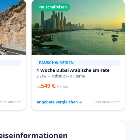
Pauschalreisen
PAUSCHALREISEN
1 Woche Dubai Arabische Emirate
2 Erw. - Frühstück - 4 Sterne
549 €
ab
/ Person
Angebote vergleichen →
er 80 Anbieter
über 80 Anbieter
Reiseinformationen