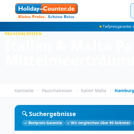
★
Tiefpreisgarantie
·
✈
PAUSCHALREISEN
Italien & Malta P
Mittelmeerträum
Startseite
Pauschalreisen
Italien Malta
Hambur
🔍 Suchergebnisse
✓ Bestpreis-Garantie
✓ Wir vergleichen über 80 Anbieter