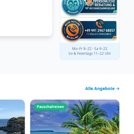
Mo–Fr 8–22 · Sa 9–22
So & Feiertags 11–22 Uhr
Alle Angebote →
Pauschalreisen