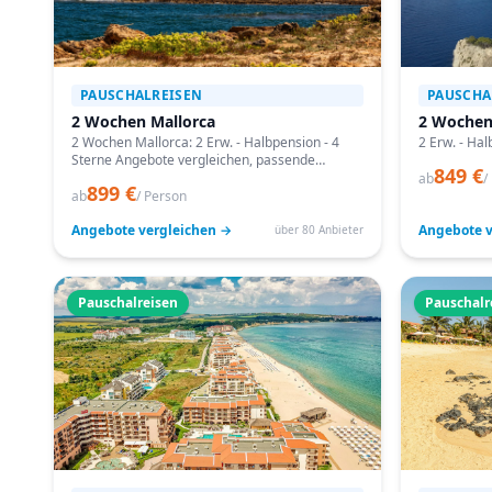
PAUSCHALREISEN
PAUSCHA
2 Wochen Mallorca
2 Wochen
2 Wochen Mallorca: 2 Erw. - Halbpension - 4
2 Erw. - Hal
Sterne Angebote vergleichen, passende
849 €
Termine prüfen und mit Bestpreis-Garantie
ab
/
899 €
buchen.
ab
/ Person
Angebote vergleichen →
Angebote v
über 80 Anbieter
Pauschalreisen
Pauschalr