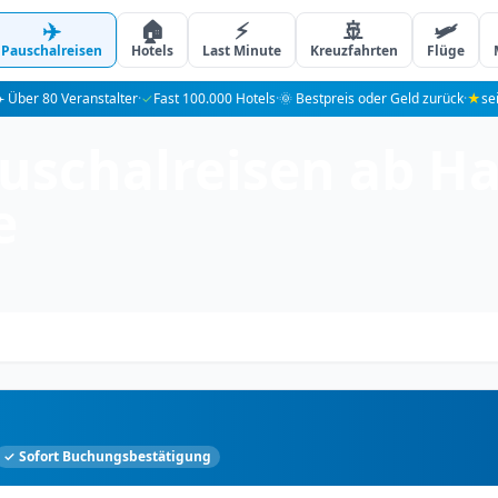
✈️
🏠
⚡
🚢
🛩️
Pauschalreisen
Hotels
Last Minute
Kreuzfahrten
Flüge
️ Über 80 Veranstalter
·
✓
Fast 100.000 Hotels
·
🌞 Bestpreis oder Geld zurück
·
★
se
auschalreisen ab H
e
g
✓ Sofort Buchungsbestätigung