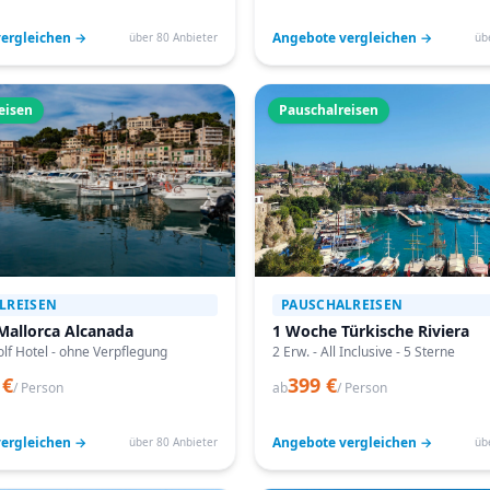
ergleichen →
Angebote vergleichen →
über 80 Anbieter
üb
eisen
Pauschalreisen
LREISEN
PAUSCHALREISEN
Mallorca Alcanada
1 Woche Türkische Riviera
lf Hotel - ohne Verpflegung
2 Erw. - All Inclusive - 5 Sterne
 €
399 €
/ Person
ab
/ Person
ergleichen →
Angebote vergleichen →
über 80 Anbieter
üb