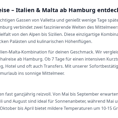
eise – Italien & Malta ab Hamburg entde
rächtigen Gassen von Valletta und genießt wenige Tage später
amburg verbindet zwei faszinierende Welten des Mittelmeer
elfalt von den Alpen bis Sizilien. Diese einzigartige Kombina
ocken Palästen und kulinarischen Höhenflügen.
talien-Malta-Kombination für deinen Geschmack. Wir verglei
schalreise ab Hamburg. Ob 7 Tage für einen intensiven Kurz
, Hotel und oft auch Transfers. Mit unserer Sofortbestät
murlaub ins sonnige Mittelmeer.
n fast ganzjährig reizvoll. Von Mai bis September erwart
. Juli und August sind ideal für Sonnenanbeter, während M
Oktober bis April bietet mildere Temperaturen um 10-15 Gr