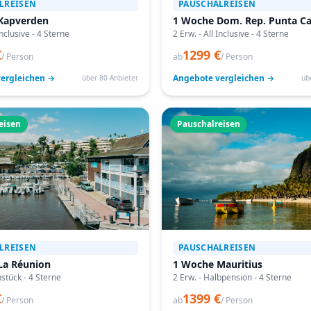
LREISEN
PAUSCHALREISEN
Kapverden
1 Woche Dom. Rep. Punta C
Inclusive - 4 Sterne
2 Erw. - All Inclusive - 4 Sterne
€
1299 €
/ Person
ab
/ Person
ergleichen →
Angebote vergleichen →
über 80 Anbieter
üb
eisen
Pauschalreisen
LREISEN
PAUSCHALREISEN
La Réunion
1 Woche Mauritius
hstück - 4 Sterne
2 Erw. - Halbpension - 4 Sterne
€
1399 €
/ Person
ab
/ Person