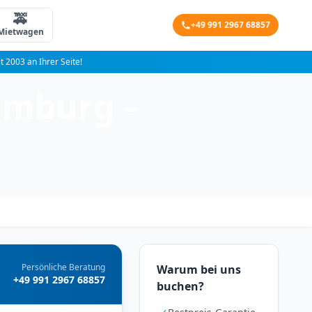
🚕
+49 991 2967 68857
Mietwagen
it 2003 an Ihrer Seite!
amburg –
Persönliche Beratung
Warum bei uns
+49 991 2967 68857
buchen?