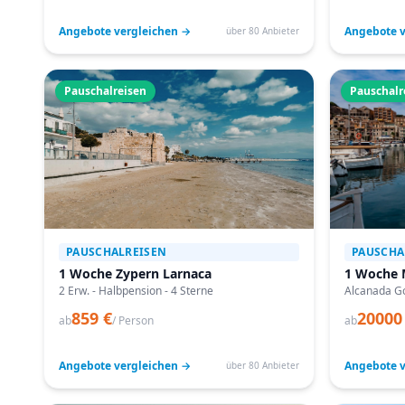
Angebote vergleichen →
Angebote v
über 80 Anbieter
Pauschalreisen
Pauschalr
PAUSCHALREISEN
PAUSCHA
1 Woche Zypern Larnaca
1 Woche 
2 Erw. - Halbpension - 4 Sterne
Alcanada Go
859 €
20000
ab
/ Person
ab
Angebote vergleichen →
Angebote v
über 80 Anbieter