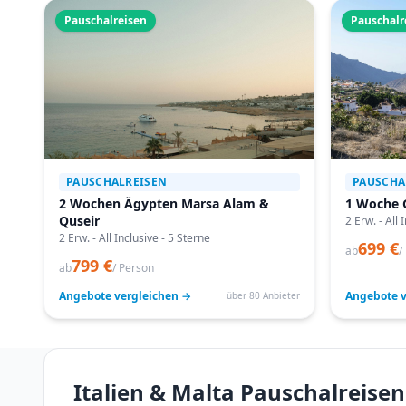
Pauschalreisen
Pauschalr
PAUSCHALREISEN
PAUSCHA
2 Wochen Ägypten Marsa Alam &
1 Woche 
Quseir
2 Erw. - All 
2 Erw. - All Inclusive - 5 Sterne
699 €
ab
/
799 €
ab
/ Person
Angebote vergleichen →
Angebote v
über 80 Anbieter
Italien & Malta Pauschalreis