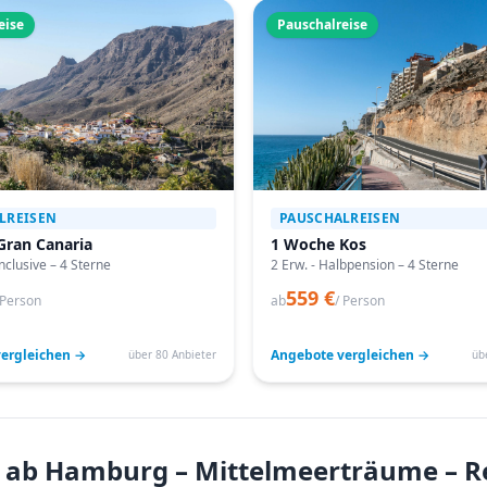
eise
Pauschalreise
LREISEN
PAUSCHALREISEN
Gran Canaria
1 Woche Kos
Inclusive – 4 Sterne
2 Erw. - Halbpension – 4 Sterne
559 €
 Person
ab
/ Person
ergleichen →
Angebote vergleichen →
über 80 Anbieter
üb
en ab Hamburg – Mittelmeerträume – 