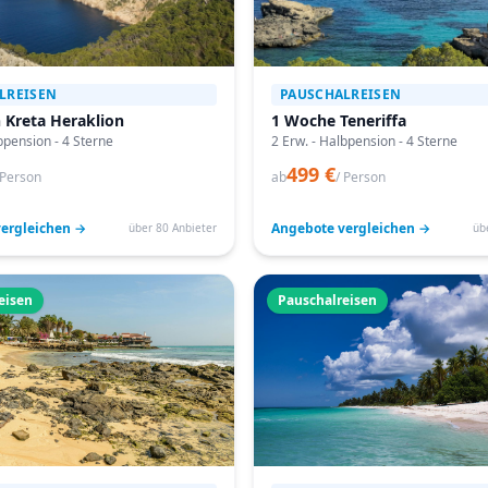
LREISEN
PAUSCHALREISEN
 Kreta Heraklion
1 Woche Teneriffa
bpension - 4 Sterne
2 Erw. - Halbpension - 4 Sterne
499 €
 Person
ab
/ Person
ergleichen →
Angebote vergleichen →
über 80 Anbieter
üb
eisen
Pauschalreisen