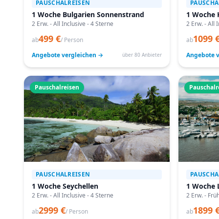
PAUSCHALREISEN
PAUSCHA
1 Woche Bulgarien Sonnenstrand
1 Woche 
2 Erw. - All Inclusive - 4 Sterne
2 Erw. - All 
499 €
1099 
ab
/ Person
ab
Angebote vergleichen →
Angebote v
über 80 Anbieter
Pauschalreisen
Pauschalr
PAUSCHALREISEN
PAUSCHA
1 Woche Seychellen
1 Woche 
2 Erw. - All Inclusive - 4 Sterne
2 Erw. - Frü
2999 €
1899 
ab
/ Person
ab