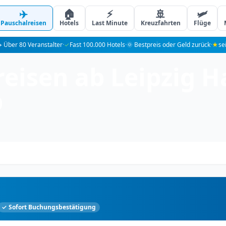
✈️
🏠
⚡
🚢
🛩️
Pauschalreisen
Hotels
Last Minute
Kreuzfahrten
Flüge
️ Über 80 Veranstalter
·
✓
Fast 100.000 Hotels
·
🌞 Bestpreis oder Geld zurück
·
★
se
isen ab Leipzig Hal
b
✓ Sofort Buchungsbestätigung