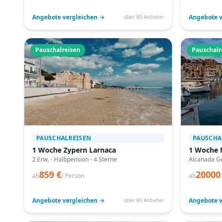
Angebote vergleichen →
Angebote v
über 80 Anbieter
Pauschalreisen
Pauschalr
PAUSCHALREISEN
PAUSCHA
1 Woche Zypern Larnaca
1 Woche 
2 Erw. - Halbpension - 4 Sterne
Alcanada Go
859 €
20000
ab
/ Person
ab
Angebote vergleichen →
Angebote v
über 80 Anbieter