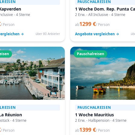
LREISEN
PAUSCHALREISEN
Kapverden
1 Woche Dom. Rep. Punta C
Inclusive - 4 Sterne
2 Erw. - All Inclusive - 4 Sterne
€
1299 €
/ Person
ab
/ Person
ergleichen →
Angebote vergleichen →
über 80 Anbieter
üb
eisen
Pauschalreisen
LREISEN
PAUSCHALREISEN
La Réunion
1 Woche Mauritius
hstück - 4 Sterne
2 Erw. - Halbpension - 4 Sterne
€
1399 €
/ Person
ab
/ Person