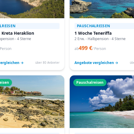
LREISEN
PAUSCHALREISEN
 Kreta Heraklion
1 Woche Teneriffa
bpension - 4 Sterne
2 Erw. - Halbpension - 4 Sterne
499 €
 Person
ab
/ Person
ergleichen →
Angebote vergleichen →
über 80 Anbieter
üb
eisen
Pauschalreisen