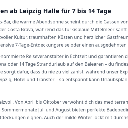
n ab Leipzig Halle für 7 bis 14 Tage
pas-Bar, die warme Abendsonne scheint durch die Gassen von Se
r Costa Brava, während das türkisblaue Mittelmeer sanft 
ller Kultur, traumhaften Küsten und herzlicher Gastfreund
ntensive 7-Tage-Entdeckungsreise oder einen ausgedehnten
enommierte Reiseveranstalter in Echtzeit und garantieren d
ona oder 14 Tage Strandurlaub auf den Balearen – du findes
 sorgt dafür, dass du nie zu viel zahlst, während unser Ex
Leipzig, Hotel und Transfer – so entspannt kann Urlaubsplan
reizvoll. Von April bis Oktober verwöhnt dich das mediterr
Die Sommermonate Juli und August bieten perfekte Badebed
tdeckungen eignen. Auch der milde Winter lockt mit durchs