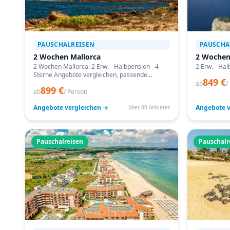
PAUSCHALREISEN
PAUSCHA
2 Wochen Mallorca
2 Wochen
2 Wochen Mallorca: 2 Erw. - Halbpension - 4
2 Erw. - Hal
Sterne Angebote vergleichen, passende
849 €
Termine prüfen und mit Bestpreis-Garantie
ab
/
899 €
buchen.
ab
/ Person
Angebote vergleichen →
Angebote v
über 80 Anbieter
Pauschalreisen
Pauschalr