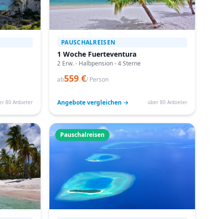
PAUSCHALREISEN
1 Woche Fuerteventura
2 Erw. - Halbpension - 4 Sterne
559 €
ab
/ Person
Angebote vergleichen →
er 80 Anbieter
über 80 Anbieter
Pauschalreisen