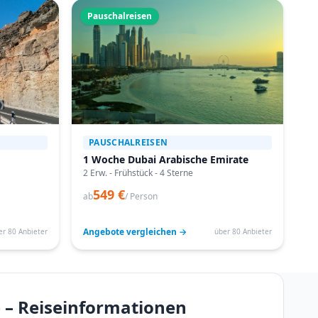
Pauschalreisen
PAUSCHALREISEN
1 Woche Dubai Arabische Emirate
2 Erw. - Frühstück - 4 Sterne
549 €
ab
/ Person
Angebote vergleichen →
er 80 Anbieter
über 80 Anbieter
b – Reiseinformationen