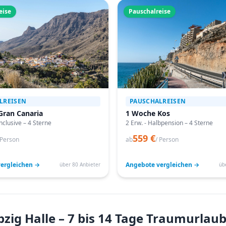
eise
Pauschalreise
LREISEN
PAUSCHALREISEN
Gran Canaria
1 Woche Kos
Inclusive – 4 Sterne
2 Erw. - Halbpension – 4 Sterne
559 €
 Person
ab
/ Person
ergleichen →
Angebote vergleichen →
über 80 Anbieter
üb
pzig Halle – 7 bis 14 Tage Traumurlau