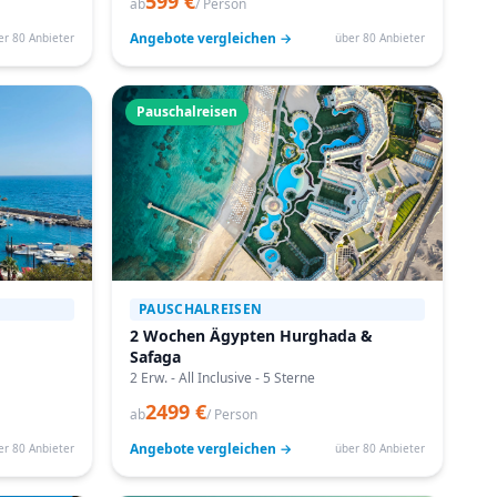
599 €
ab
/ Person
Angebote vergleichen →
er 80 Anbieter
über 80 Anbieter
Pauschalreisen
PAUSCHALREISEN
2 Wochen Ägypten Hurghada &
Safaga
2 Erw. - All Inclusive - 5 Sterne
2499 €
ab
/ Person
Angebote vergleichen →
er 80 Anbieter
über 80 Anbieter