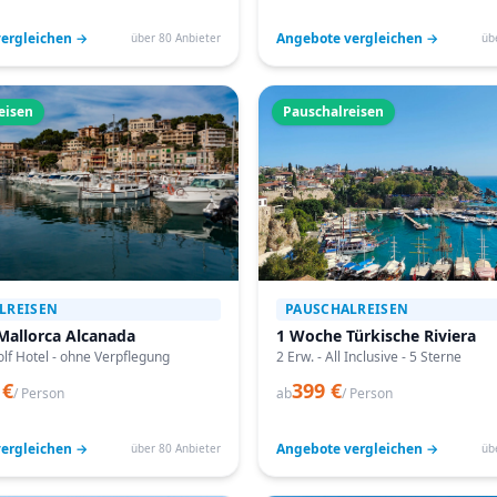
ergleichen →
Angebote vergleichen →
über 80 Anbieter
üb
eisen
Pauschalreisen
LREISEN
PAUSCHALREISEN
Mallorca Alcanada
1 Woche Türkische Riviera
lf Hotel - ohne Verpflegung
2 Erw. - All Inclusive - 5 Sterne
 €
399 €
/ Person
ab
/ Person
ergleichen →
Angebote vergleichen →
über 80 Anbieter
üb