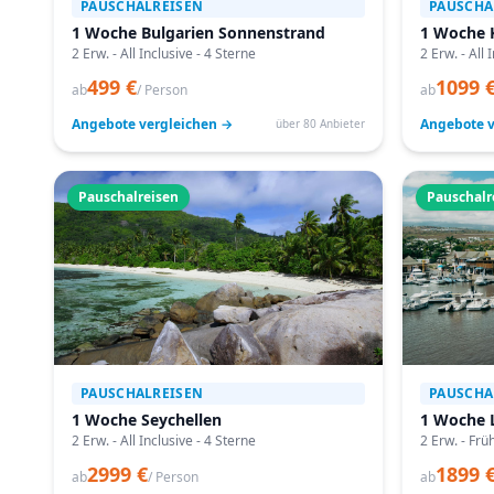
PAUSCHALREISEN
PAUSCHA
1 Woche Bulgarien Sonnenstrand
1 Woche 
2 Erw. - All Inclusive - 4 Sterne
2 Erw. - All 
499 €
1099 
ab
/ Person
ab
Angebote vergleichen →
Angebote v
über 80 Anbieter
Pauschalreisen
Pauschalr
PAUSCHALREISEN
PAUSCHA
1 Woche Seychellen
1 Woche 
2 Erw. - All Inclusive - 4 Sterne
2 Erw. - Frü
2999 €
1899 
ab
/ Person
ab