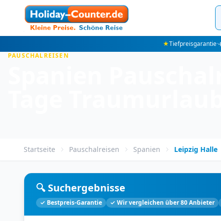
★
Tiefpreisgarantie
·
✈
PAUSCHALREISEN
Spanien Pauschalre
Tage Traumurlau
Startseite
Pauschalreisen
Spanien
Leipzig Halle
🔍 Suchergebnisse
✓ Bestpreis-Garantie
✓ Wir vergleichen über 80 Anbieter