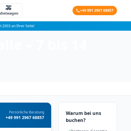
🚕
+49 991 2967 68857
Mietwagen
it 2003 an Ihrer Seite!
le – 7 bis 14
Persönliche Beratung
Warum bei uns
+49 991 2967 68857
buchen?