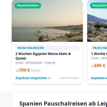
Pauschalreisen
Pauschalr
PAUSCHALREISEN
PAUSCHA
2 Wochen Ägypten Marsa Alam &
1 Woche 
Quseir
2 Erw. - All 
2 Erw. - All Inclusive - 5 Sterne
699 €
ab
/
799 €
ab
/ Person
Angebote vergleichen →
Angebote v
über 80 Anbieter
Spanien Pauschalreisen ab Lei