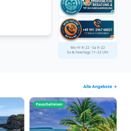
Mo–Fr 8–22 · Sa 9–22
So & Feiertags 11–22 Uhr
Alle Angebote →
Pauschalreisen