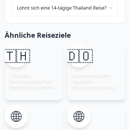
Lohnt sich eine 14-tägige Thailand Reise?
Ähnliche Reiseziele
🇹🇭
🇩🇴
Thailand
Dominikanische
Pauschalreisen ab
Republik
Frankfurt am Main –
Pauschalreisen ab
Traumurlaub
Frankfurt am Main
Angebote ansehen
Angebote ansehen
→
→
buchen
🌐
🌐