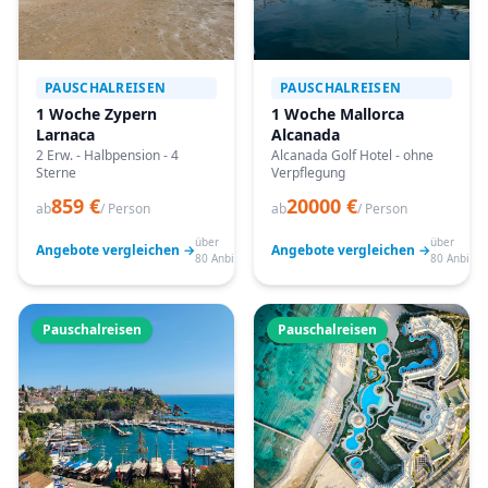
PAUSCHALREISEN
PAUSCHALREISEN
1 Woche Zypern
1 Woche Mallorca
Larnaca
Alcanada
2 Erw. - Halbpension - 4
Alcanada Golf Hotel - ohne
Sterne
Verpflegung
859 €
20000 €
ab
/ Person
ab
/ Person
über
über
Angebote vergleichen →
Angebote vergleichen →
80 Anbieter
80 Anbiete
Pauschalreisen
Pauschalreisen