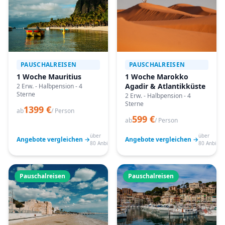
PAUSCHALREISEN
PAUSCHALREISEN
1 Woche Mauritius
1 Woche Marokko
Agadir & Atlantikküste
2 Erw. - Halbpension - 4
Sterne
2 Erw. - Halbpension - 4
Sterne
1399 €
ab
/ Person
599 €
ab
/ Person
über
über
Angebote vergleichen →
Angebote vergleichen →
80 Anbieter
80 Anbiete
Pauschalreisen
Pauschalreisen