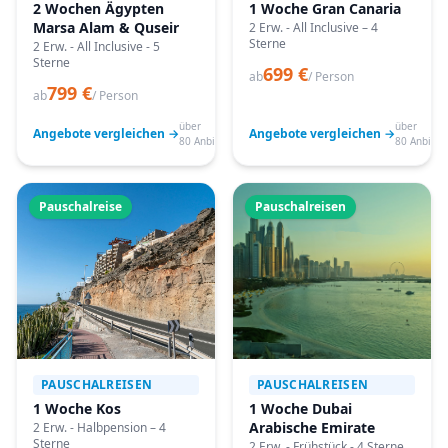
2 Wochen Ägypten
1 Woche Gran Canaria
Marsa Alam & Quseir
2 Erw. - All Inclusive – 4
Sterne
2 Erw. - All Inclusive - 5
Sterne
699 €
ab
/ Person
799 €
ab
/ Person
über
über
Angebote vergleichen →
Angebote vergleichen →
80 Anbieter
80 Anbiete
Pauschalreise
Pauschalreisen
PAUSCHALREISEN
PAUSCHALREISEN
1 Woche Kos
1 Woche Dubai
Arabische Emirate
2 Erw. - Halbpension – 4
Sterne
2 Erw. - Frühstück - 4 Sterne