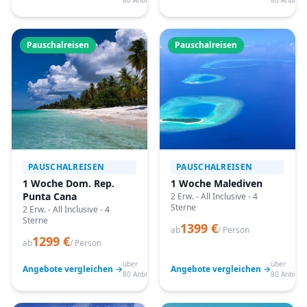
80 Anbieter
80 Anbiete
Pauschalreisen
Pauschalreisen
PAUSCHALREISEN
PAUSCHALREISEN
1 Woche Dom. Rep.
1 Woche Malediven
Punta Cana
2 Erw. - All Inclusive - 4
Sterne
2 Erw. - All Inclusive - 4
Sterne
1399 €
ab
/ Person
1299 €
ab
/ Person
über
über
Angebote vergleichen →
Angebote vergleichen →
80 Anbieter
80 Anbiete