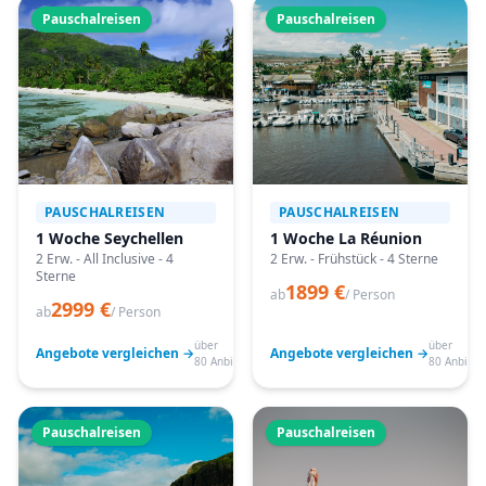
Pauschalreisen
Pauschalreisen
PAUSCHALREISEN
PAUSCHALREISEN
1 Woche Seychellen
1 Woche La Réunion
2 Erw. - All Inclusive - 4
2 Erw. - Frühstück - 4 Sterne
Sterne
1899 €
ab
/ Person
2999 €
ab
/ Person
über
über
Angebote vergleichen →
Angebote vergleichen →
80 Anbieter
80 Anbiete
Pauschalreisen
Pauschalreisen