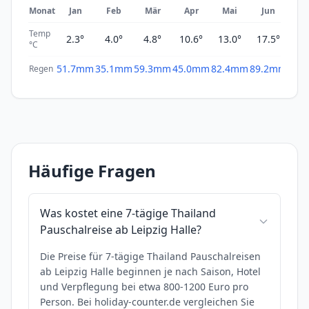
Monat
Jan
Feb
Mär
Apr
Mai
Jun
Ju
Temp
2.3°
4.0°
4.8°
10.6°
13.0°
17.5°
19
°C
51.7mm
35.1mm
59.3mm
45.0mm
82.4mm
89.2mm
69.
Regen
Häufige Fragen
Was kostet eine 7-tägige Thailand
Pauschalreise ab Leipzig Halle?
Die Preise für 7-tägige Thailand Pauschalreisen
ab Leipzig Halle beginnen je nach Saison, Hotel
und Verpflegung bei etwa 800-1200 Euro pro
Person. Bei holiday-counter.de vergleichen Sie