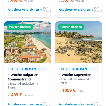
499 €
559 €
ab
/ Person
ab
/ Person
über
über
Angebote vergleichen →
Angebote vergleichen →
80 Anbieter
80 Anbiete
Pauschalreisen
Pauschalreisen
PAUSCHALREISEN
PAUSCHALREISEN
1 Woche Bulgarien
1 Woche Kapverden
Sonnenstrand
2 Erw. - All Inclusive - 4
Sterne
2 Erw. - All Inclusive - 4
Sterne
1099 €
ab
/ Person
499 €
ab
/ Person
über
über
Angebote vergleichen →
Angebote vergleichen →