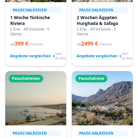
PAUSCHALREISEN
PAUSCHALREISEN
1 Woche Türkische
2 Wochen Ägypten
Riviera
Hurghada & Safaga
2 Erw. - All Inclusive - 5
2 Erw. - All Inclusive - 5
Sterne
Sterne
399 €
2499 €
ab
/ Person
ab
/ Person
über
über
Angebote vergleichen →
Angebote vergleichen →
80 Anbieter
80 Anbiete
Pauschalreisen
Pauschalreise
PAUSCHALREISEN
PAUSCHALREISEN