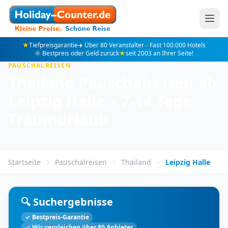
★
Tiefpreisgarantie
✈️ Über 80 Veranstalter
✓
Fast 100.000 Hotels
🌞 Bestpreis oder Geld zurück
★
seit 2003 an Ihrer Seite!
PAUSCHALREISEN
Thailand Pauschalreisen ab
Leipzig Halle – 7-14 Tage
Traumurlaub
Startseite
Pauschalreisen
Thailand
Leipzig Halle
🔍 Suchergebnisse
✓ Bestpreis-Garantie
✓ Wir vergleichen über 80 Anbieter