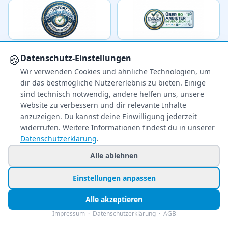
🍪
Datenschutz-Einstellungen
Wir verwenden Cookies und ähnliche Technologien, um
dir das bestmögliche Nutzererlebnis zu bieten. Einige
sind technisch notwendig, andere helfen uns, unsere
Ihr zuverlässiger Reisepreisvergleich – über 80
Website zu verbessern und dir relevante Inhalte
Veranstalter im Vergleich.
anzuzeigen. Du kannst deine Einwilligung jederzeit
widerrufen. Weitere Informationen findest du in unserer
+49 991 2967 68857
Datenschutzerklärung
.
Mo–Fr 8–22 Uhr · Sa 9–22
So & Feiertags 11–22 Uhr
Alle ablehnen
Einstellungen anpassen
NEWSLETTER
Exklusive Reiseschnäppchen direkt in Ihr
Alle akzeptieren
Postfach – kostenlos & jederzeit
Impressum
·
Datenschutzerklärung
·
AGB
abbestellbar.