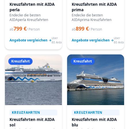
Kreuzfahrten mit AIDA
Kreuzfahrten mit AIDA
perla
prima
Endecke die besten
Endecke die besten
AIDAperla Kreuzfahrten
AIDAprima Kreuzfahrten
799 €
899 €
ab
/ Person
ab
/ Person
über
über
Angebote vergleichen →
Angebote vergleichen →
80 Anbieter
80 Anbiete
Kreuzfahrt
Kreuzfahrt
KREUZFAHRTEN
KREUZFAHRTEN
Kreuzfahrten mit AIDA
Kreuzfahrten mit AIDA
sol
blu