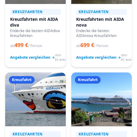
KREUZFAHRTEN
KREUZFAHRTEN
Kreuzfahrten mit AIDA
Kreuzfahrten mit AIDA
diva
nova
Endecke die besten AIDAdiva
Endecke die besten
Kreuzfahrten
AIDAnova Kreuzfahrten
499 €
699 €
ab
/ Person
ab
/ Person
über
über
Angebote vergleichen →
Angebote vergleichen →
80 Anbieter
80 Anbiete
Kreuzfahrt
Kreuzfahrt
KREUZFAHRTEN
KREUZFAHRTEN