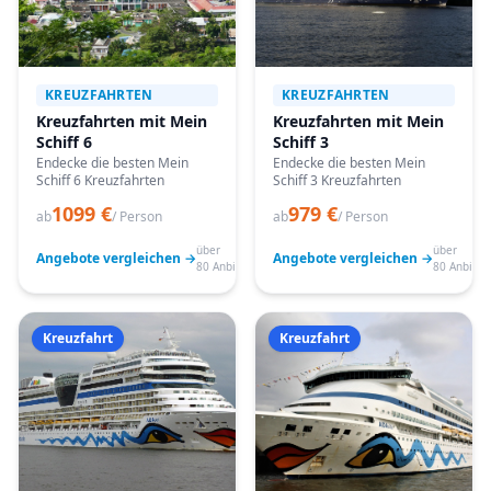
KREUZFAHRTEN
KREUZFAHRTEN
Kreuzfahrten mit Mein
Kreuzfahrten mit Mein
Schiff 6
Schiff 3
Endecke die besten Mein
Endecke die besten Mein
Schiff 6 Kreuzfahrten
Schiff 3 Kreuzfahrten
1099 €
979 €
ab
/ Person
ab
/ Person
über
über
Angebote vergleichen →
Angebote vergleichen →
80 Anbieter
80 Anbiete
Kreuzfahrt
Kreuzfahrt