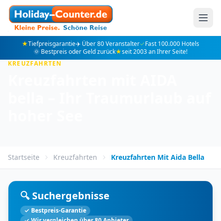
★
Tiefpreisgarantie
✈️ Über 80 Veranstalter
✓
Fast 100.000 Hotels
🌞 Bestpreis oder Geld zurück
★
seit 2003 an Ihrer Seite!
KREUZFAHRTEN
Kreuzfahrten mit AIDA
bella – Ihr Traumurlaub auf
hoher See
Startseite
Kreuzfahrten
Kreuzfahrten Mit Aida Bella
🔍 Suchergebnisse
✓ Bestpreis-Garantie
✓ Wir vergleichen über 80 Anbieter