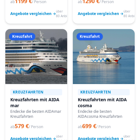
1199 €
1290 €
ab
/ Person
ab
/ Person
über
über
Angebote vergleichen →
Angebote vergleichen →
80 Anbieter
80 Anbiete
Kreuzfahrt
Kreuzfahrt
KREUZFAHRTEN
KREUZFAHRTEN
Kreuzfahrten mit AIDA
Kreuzfahrten mit AIDA
mar
cosma
Endecke die besten AIDAmar
Endecke die besten
Kreuzfahrten
AIDAcosma Kreuzfahrten
579 €
699 €
ab
/ Person
ab
/ Person
über
über
Angebote vergleichen →
Angebote vergleichen →