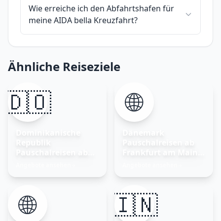
Wie erreiche ich den Abfahrtshafen für
meine AIDA bella Kreuzfahrt?
Ähnliche Reiseziele
🇩🇴
🌐
Dominikanische
Dänemark
Republik
Pauschalreisen ab
Pauschalreisen ab
Frankfurt am Main –
Frankfurt am Main
Nordisches Glück
Angebote ansehen
Angebote ansehen
→
→
entdecken
🌐
🇮🇳