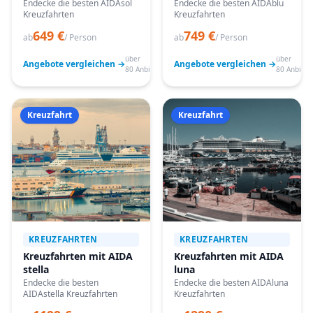
Endecke die besten AIDAsol
Endecke die besten AIDAblu
Kreuzfahrten
Kreuzfahrten
649 €
749 €
ab
/ Person
ab
/ Person
über
über
Angebote vergleichen →
Angebote vergleichen →
80 Anbieter
80 Anbiete
Kreuzfahrt
Kreuzfahrt
KREUZFAHRTEN
KREUZFAHRTEN
Kreuzfahrten mit AIDA
Kreuzfahrten mit AIDA
stella
luna
Endecke die besten
Endecke die besten AIDAluna
AIDAstella Kreuzfahrten
Kreuzfahrten