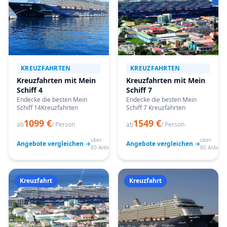
KREUZFAHRTEN
KREUZFAHRTEN
Kreuzfahrten mit Mein
Kreuzfahrten mit Mein
Schiff 4
Schiff 7
Endecke die besten Mein
Endecke die besten Mein
Schiff 14Kreuzfahrten
Schiff 7 Kreuzfahrten
1099 €
1549 €
ab
/ Person
ab
/ Person
über
über
Angebote vergleichen →
Angebote vergleichen →
80 Anbieter
80 Anbiete
Kreuzfahrt
Kreuzfahrt