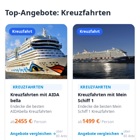
Top-Angebote: Kreuzfahrten
Kreuzfahrt
Kreuzfahrt
KREUZFAHRTEN
KREUZFAHRTEN
Kreuzfahrten mit AIDA
Kreuzfahrten mit Mein
bella
Schiff 1
Endecke die besten
Endecke die besten Mein
AIDAbella Kreuzfahrten
Schiff 1 Kreuzfahrten
2455 €
1499 €
ab
/ Person
ab
/ Person
über
über
Angebote vergleichen →
Angebote vergleichen →
80 Anbieter
80 Anbiete