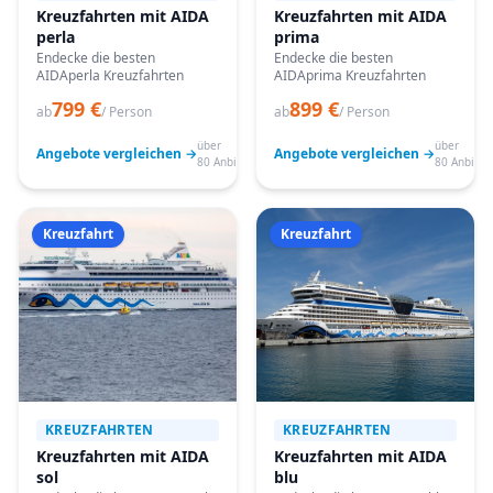
Kreuzfahrten mit AIDA
Kreuzfahrten mit AIDA
perla
prima
Endecke die besten
Endecke die besten
AIDAperla Kreuzfahrten
AIDAprima Kreuzfahrten
799 €
899 €
ab
/ Person
ab
/ Person
über
über
Angebote vergleichen →
Angebote vergleichen →
80 Anbieter
80 Anbiete
Kreuzfahrt
Kreuzfahrt
KREUZFAHRTEN
KREUZFAHRTEN
Kreuzfahrten mit AIDA
Kreuzfahrten mit AIDA
sol
blu