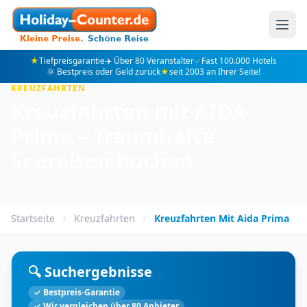
★
Tiefpreisgarantie
✈️ Über 80 Veranstalter
✓
Fast 100.000 Hotels
🌞 Bestpreis oder Geld zurück
★
seit 2003 an Ihrer Seite!
KREUZFAHRTEN
Kreuzfahrten mit AIDA
Prima – Traumhafte
Seereisen buchen
Startseite
Kreuzfahrten
Kreuzfahrten Mit Aida Prima
🔍 Suchergebnisse
✓ Bestpreis-Garantie
✓ Wir vergleichen über 80 Anbieter