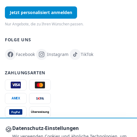
Jetzt personalisiert anmelden
Nur Angebote, die zu Ihren Wünschen passen.
FOLGE UNS
Facebook
Instagram
TikTok
ZAHLUNGSARTEN
S
€
PA
AMEX
Überweisung
PayPal
SSL-verschlüsselt
🍪
Datenschutz-Einstellungen
Wir verwenden Cookies und ähnliche Technologien, um