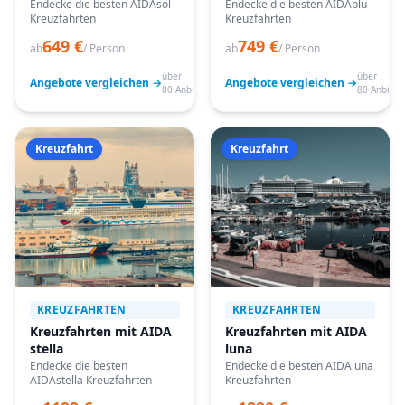
Endecke die besten AIDAsol
Endecke die besten AIDAblu
Kreuzfahrten
Kreuzfahrten
649 €
749 €
ab
/ Person
ab
/ Person
über
über
Angebote vergleichen →
Angebote vergleichen →
80 Anbieter
80 Anbiete
Kreuzfahrt
Kreuzfahrt
KREUZFAHRTEN
KREUZFAHRTEN
Kreuzfahrten mit AIDA
Kreuzfahrten mit AIDA
stella
luna
Endecke die besten
Endecke die besten AIDAluna
AIDAstella Kreuzfahrten
Kreuzfahrten