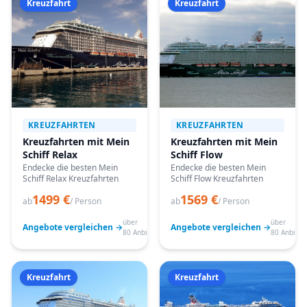
Kreuzfahrt
Kreuzfahrt
KREUZFAHRTEN
KREUZFAHRTEN
Kreuzfahrten mit Mein
Kreuzfahrten mit Mein
Schiff Relax
Schiff Flow
Endecke die besten Mein
Endecke die besten Mein
Schiff Relax Kreuzfahrten
Schiff Flow Kreuzfahrten
1499 €
1569 €
ab
/ Person
ab
/ Person
über
über
Angebote vergleichen →
Angebote vergleichen →
80 Anbieter
80 Anbiete
Kreuzfahrt
Kreuzfahrt