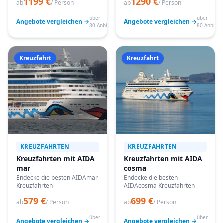
1199 €
1290 €
ab
/ Person
ab
/ Person
über
über
Angebote vergleichen →
Angebote vergleichen →
80 Anbieter
80 Anbiete
Kreuzfahrt
Kreuzfahrt
KREUZFAHRTEN
KREUZFAHRTEN
Kreuzfahrten mit AIDA
Kreuzfahrten mit AIDA
mar
cosma
Endecke die besten AIDAmar
Endecke die besten
Kreuzfahrten
AIDAcosma Kreuzfahrten
579 €
699 €
ab
/ Person
ab
/ Person
über
über
Angebote vergleichen →
Angebote vergleichen →