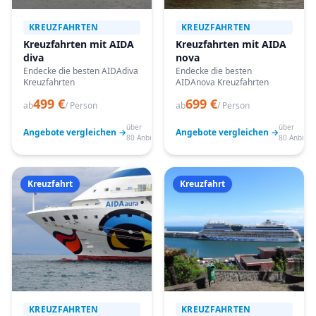
KREUZFAHRTEN
KREUZFAHRTEN
Kreuzfahrten mit AIDA
Kreuzfahrten mit AIDA
diva
nova
Endecke die besten AIDAdiva
Endecke die besten
Kreuzfahrten
AIDAnova Kreuzfahrten
499 €
699 €
ab
/ Person
ab
/ Person
über
über
Angebote vergleichen →
Angebote vergleichen →
80 Anbieter
80 Anbiete
Kreuzfahrt
Kreuzfahrt
KREUZFAHRTEN
KREUZFAHRTEN