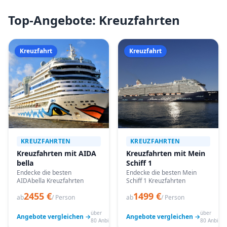
Top-Angebote: Kreuzfahrten
Kreuzfahrt
Kreuzfahrt
KREUZFAHRTEN
KREUZFAHRTEN
Kreuzfahrten mit AIDA
Kreuzfahrten mit Mein
bella
Schiff 1
Endecke die besten
Endecke die besten Mein
AIDAbella Kreuzfahrten
Schiff 1 Kreuzfahrten
2455 €
1499 €
ab
/ Person
ab
/ Person
über
über
Angebote vergleichen →
Angebote vergleichen →
80 Anbieter
80 Anbiete