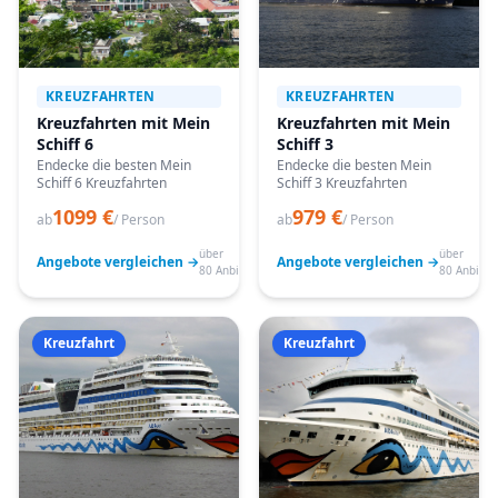
KREUZFAHRTEN
KREUZFAHRTEN
Kreuzfahrten mit Mein
Kreuzfahrten mit Mein
Schiff 6
Schiff 3
Endecke die besten Mein
Endecke die besten Mein
Schiff 6 Kreuzfahrten
Schiff 3 Kreuzfahrten
1099 €
979 €
ab
/ Person
ab
/ Person
über
über
Angebote vergleichen →
Angebote vergleichen →
80 Anbieter
80 Anbiete
Kreuzfahrt
Kreuzfahrt