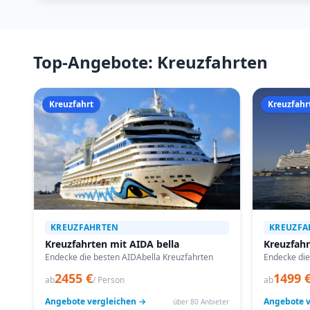
Top-Angebote: Kreuzfahrten
Kreuzfahrt
Kreuzfahr
KREUZFAHRTEN
KREUZFA
Kreuzfahrten mit AIDA bella
Kreuzfahr
Endecke die besten AIDAbella Kreuzfahrten
Endecke die
2455 €
1499 
ab
/ Person
ab
Angebote vergleichen →
Angebote v
über 80 Anbieter