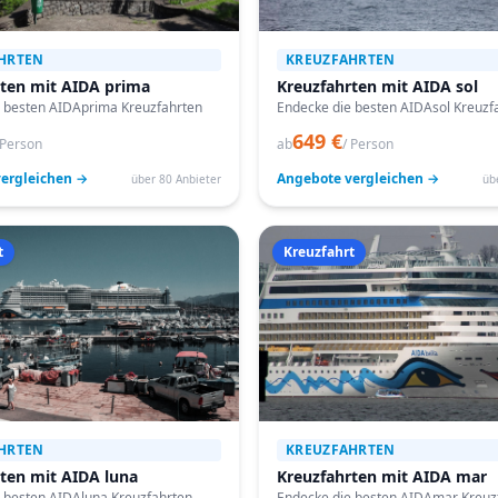
HRTEN
KREUZFAHRTEN
rten mit AIDA prima
Kreuzfahrten mit AIDA sol
 besten AIDAprima Kreuzfahrten
Endecke die besten AIDAsol Kreuzf
649 €
 Person
ab
/ Person
ergleichen →
Angebote vergleichen →
über 80 Anbieter
üb
t
Kreuzfahrt
HRTEN
KREUZFAHRTEN
ten mit AIDA luna
Kreuzfahrten mit AIDA mar
 besten AIDAluna Kreuzfahrten
Endecke die besten AIDAmar Kreuz