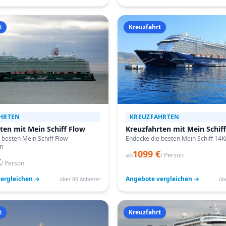
t
Kreuzfahrt
HRTEN
KREUZFAHRTEN
ten mit Mein Schiff Flow
Kreuzfahrten mit Mein Schiff
 besten Mein Schiff Flow
Endecke die besten Mein Schiff 14K
n
1099 €
ab
/ Person
€
/ Person
ergleichen →
Angebote vergleichen →
über 80 Anbieter
üb
t
Kreuzfahrt