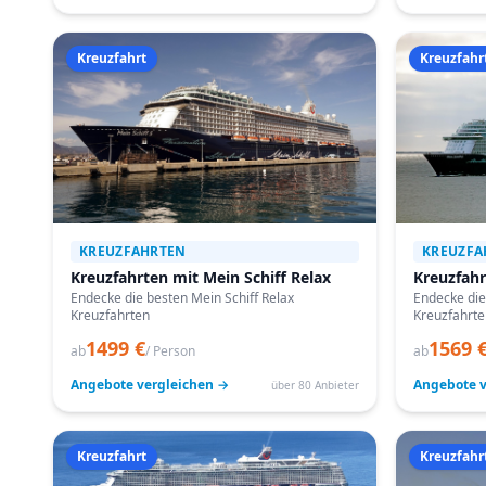
Kreuzfahrt
Kreuzfahr
KREUZFAHRTEN
KREUZFA
Kreuzfahrten mit Mein Schiff Relax
Kreuzfahr
Endecke die besten Mein Schiff Relax
Endecke die
Kreuzfahrten
Kreuzfahrte
1499 €
1569 
ab
/ Person
ab
Angebote vergleichen →
Angebote v
über 80 Anbieter
Kreuzfahrt
Kreuzfahr