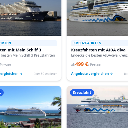
HRTEN
KREUZFAHRTEN
ten mit Mein Schiff 3
Kreuzfahrten mit AIDA diva
 besten Mein Schiff 3 Kreuzfahrten
Endecke die besten AIDAdiva Kreuz
499 €
 Person
ab
/ Person
ergleichen →
Angebote vergleichen →
über 80 Anbieter
üb
t
Kreuzfahrt