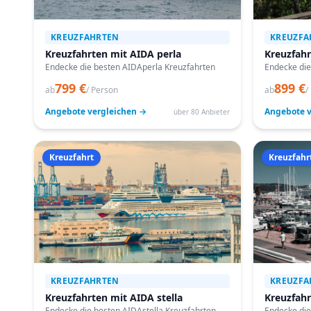
KREUZFAHRTEN
KREUZFA
Kreuzfahrten mit AIDA perla
Kreuzfah
Endecke die besten AIDAperla Kreuzfahrten
Endecke die
799 €
899 €
ab
/ Person
ab
/
Angebote vergleichen →
Angebote v
über 80 Anbieter
Kreuzfahrt
Kreuzfahr
KREUZFAHRTEN
KREUZFA
Kreuzfahrten mit AIDA stella
Kreuzfahr
Endecke die besten AIDAstella Kreuzfahrten
Endecke die