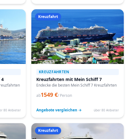
Kreuzfahrt
KREUZFAHRTEN
 4
Kreuzfahrten mit Mein Schiff 7
reuzfahrten
Endecke die besten Mein Schiff 7 Kreuzfahrten
1549 €
ab
/ Person
Angebote vergleichen →
er 80 Anbieter
über 80 Anbieter
Kreuzfahrt