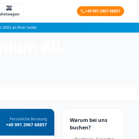
🚕
+49 991 2967 68857
Mietwagen
it 2003 an Ihrer Seite!
mium All-
Persönliche Beratung
Warum bei uns
+49 991 2967 68857
buchen?