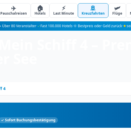
✈️
🏠
⚡
🚢
🛩️
Pauschalreisen
Hotels
Last Minute
Kreuzfahrten
Flüge
️ Über 80 Veranstalter
·
✓
Fast 100.000 Hotels
·
🌞 Bestpreis oder Geld zurück
·
★
se
Mein Schiff 4 – Pre
er See
f 4
✓ Sofort Buchungsbestätigung