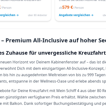
€
579 €
/ Person
ab
/ Person
ergleichen →
Angebote vergleichen →
über 80 Anbieter
üb
 – Premium All-Inclusive auf hoher S
es Zuhause für unvergessliche Kreuzfahr
 neuen Horizont vor Deinem Kabinenfenster auf – das ist die
rwöhnt Dich mit dem einzigartigen All-Inclusive-Konzept, b
 bis hin zu ausgedehnten Weltreisen von bis zu 999 Tagen b
ants, entspanne in der Wellness-Oase und erlebe abends sp
gebote für Deine Kreuzfahrt mit Mein Schiff 4 aus über 80 R
den günstigsten verfügbaren Preis erhältst. Wähle zwische
te mit Balkon. Dank sofortiger Buchungsbestätigung und p