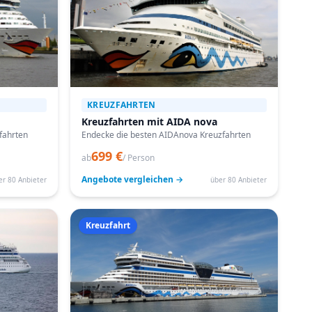
KREUZFAHRTEN
Kreuzfahrten mit AIDA nova
fahrten
Endecke die besten AIDAnova Kreuzfahrten
699 €
ab
/ Person
Angebote vergleichen →
er 80 Anbieter
über 80 Anbieter
Kreuzfahrt