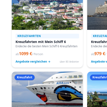
KREUZFAHRTEN
KREUZFA
Kreuzfahrten mit Mein Schiff 6
Kreuzfahr
Endecke die besten Mein Schiff 6 Kreuzfahrten
Endecke die
1099 €
979 €
ab
/ Person
ab
/
Angebote vergleichen →
Angebote v
über 80 Anbieter
Kreuzfahrt
Kreuzfahr