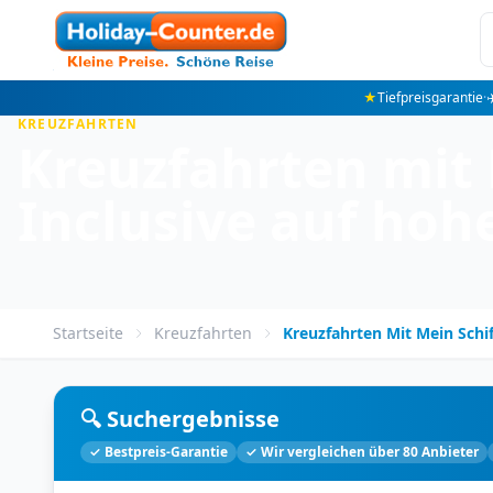
★
Tiefpreisgarantie
·
✈
KREUZFAHRTEN
Kreuzfahrten mit 
Inclusive auf hoh
Startseite
Kreuzfahrten
Kreuzfahrten Mit Mein Schif
🔍 Suchergebnisse
✓ Bestpreis-Garantie
✓ Wir vergleichen über 80 Anbieter