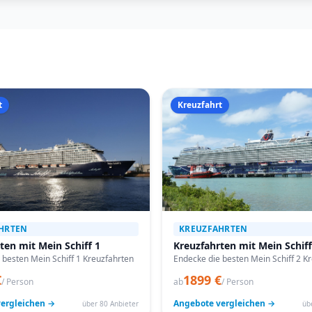
t
Kreuzfahrt
HRTEN
KREUZFAHRTEN
ten mit Mein Schiff 1
Kreuzfahrten mit Mein Schiff
 besten Mein Schiff 1 Kreuzfahrten
Endecke die besten Mein Schiff 2 K
€
1899 €
/ Person
ab
/ Person
ergleichen →
Angebote vergleichen →
über 80 Anbieter
üb