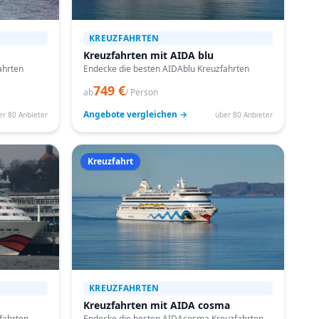
KREUZFAHRTEN
Kreuzfahrten mit AIDA blu
ahrten
Endecke die besten AIDAblu Kreuzfahrten
749 €
ab
/ Person
Angebote vergleichen →
er 80 Anbieter
über 80 Anbieter
Kreuzfahrt
KREUZFAHRTEN
Kreuzfahrten mit AIDA cosma
fahrten
Endecke die besten AIDAcosma Kreuzfahrten