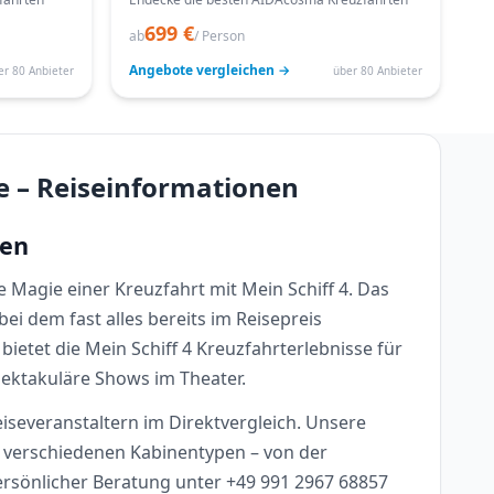
699 €
ab
/ Person
Angebote vergleichen →
er 80 Anbieter
über 80 Anbieter
ee – Reiseinformationen
ten
 Magie einer Kreuzfahrt mit Mein Schiff 4. Das
ei dem fast alles bereits im Reisepreis
ietet die Mein Schiff 4 Kreuzfahrterlebnisse für
ektakuläre Shows im Theater.
eiseveranstaltern im Direktvergleich. Unsere
n verschiedenen Kabinentypen – von der
ersönlicher Beratung unter +49 991 2967 68857