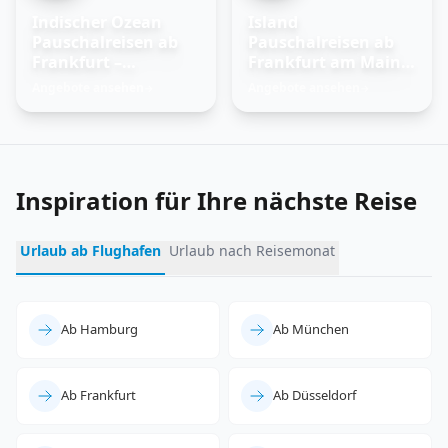
Indischer Ozean
Island
Pauschalreisen ab
Pauschalreisen ab
Frankfurt –
Frankfurt am Main –
Trauminseln
Feuer und Eis
Angebote ansehen
Angebote ansehen
→
→
entdecken
erleben
Inspiration für Ihre nächste Reise
Urlaub ab Flughafen
Urlaub nach Reisemonat
Ab Hamburg
Ab München
Ab Frankfurt
Ab Düsseldorf