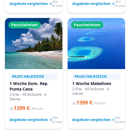
über
über
Angebote vergleichen →
Angebote vergleichen →
80 Anbieter
80 Anbiete
Pauschalreisen
Pauschalreisen
PAUSCHALREISEN
PAUSCHALREISEN
1 Woche Dom. Rep.
1 Woche Malediven
Punta Cana
2 Erw. - All Inclusive - 4
Sterne
2 Erw. - All Inclusive - 4
Sterne
1399 €
ab
/ Person
1299 €
ab
/ Person
über
über
Angebote vergleichen →
Angebote vergleichen →
80 Anbieter
80 Anbiete