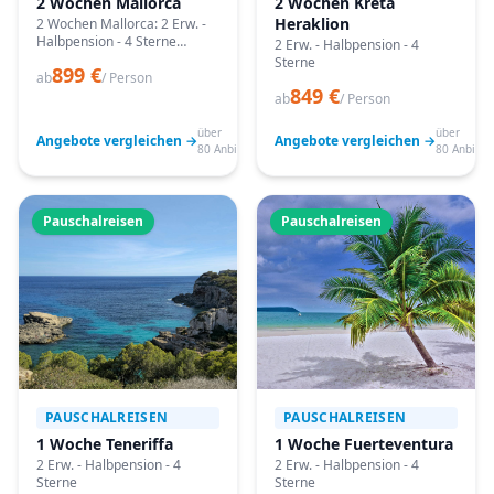
2 Wochen Mallorca
2 Wochen Kreta
Heraklion
2 Wochen Mallorca: 2 Erw. -
Halbpension - 4 Sterne
2 Erw. - Halbpension - 4
Angebote vergleichen,
Sterne
899 €
passende Termine prüfen
ab
/ Person
849 €
und mit Bestpreis-Garantie
ab
/ Person
buchen.
über
über
Angebote vergleichen →
Angebote vergleichen →
80 Anbieter
80 Anbiete
Pauschalreisen
Pauschalreisen
PAUSCHALREISEN
PAUSCHALREISEN
1 Woche Teneriffa
1 Woche Fuerteventura
2 Erw. - Halbpension - 4
2 Erw. - Halbpension - 4
Sterne
Sterne