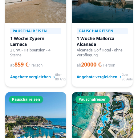
PAUSCHALREISEN
PAUSCHALREISEN
1 Woche Zypern
1 Woche Mallorca
Larnaca
Alcanada
2 Erw. - Halbpension - 4
Alcanada Golf Hotel - ohne
Sterne
Verpflegung
859 €
20000 €
ab
/ Person
ab
/ Person
über
über
Angebote vergleichen →
Angebote vergleichen →
80 Anbieter
80 Anbiete
Pauschalreisen
Pauschalreisen