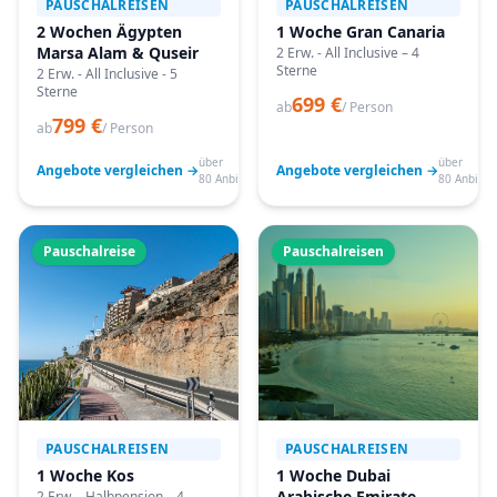
PAUSCHALREISEN
PAUSCHALREISEN
2 Wochen Ägypten
1 Woche Gran Canaria
Marsa Alam & Quseir
2 Erw. - All Inclusive – 4
Sterne
2 Erw. - All Inclusive - 5
Sterne
699 €
ab
/ Person
799 €
ab
/ Person
über
über
Angebote vergleichen →
Angebote vergleichen →
80 Anbieter
80 Anbiete
Pauschalreise
Pauschalreisen
PAUSCHALREISEN
PAUSCHALREISEN
1 Woche Kos
1 Woche Dubai
Arabische Emirate
2 Erw. - Halbpension – 4