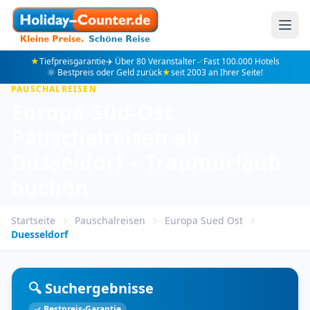
★
Tiefpreisgarantie
✈️ Über 80 Veranstalter
✓
Fast 100.000 Hotels
🌞 Bestpreis oder Geld zurück
★
seit 2003 an Ihrer Seite!
PAUSCHALREISEN
Europa-Süd-Ost
Pauschalreisen ab
Düsseldorf – Traumurlaub
buchen
Startseite
Pauschalreisen
Europa Sued Ost
Duesseldorf
🔍 Suchergebnisse
✓ Bestpreis-Garantie