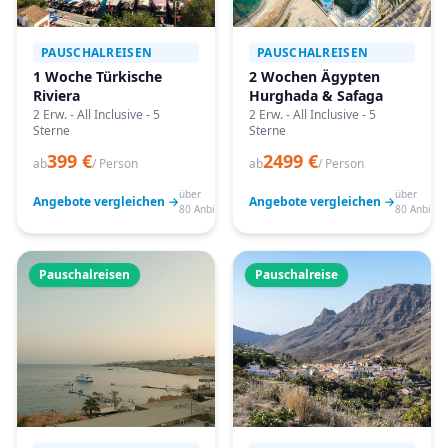
PAUSCHALREISEN
PAUSCHALREISEN
1 Woche Türkische
2 Wochen Ägypten
Riviera
Hurghada & Safaga
2 Erw. - All Inclusive - 5
2 Erw. - All Inclusive - 5
Sterne
Sterne
399 €
2499 €
ab
/ Person
ab
/ Person
über
über
Angebote vergleichen →
Angebote vergleichen →
80 Anbieter
80 Anbiete
Pauschalreisen
Pauschalreise