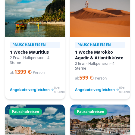
PAUSCHALREISEN
PAUSCHALREISEN
1 Woche Mauritius
1 Woche Marokko
Agadir & Atlantikküste
2 Erw. - Halbpension - 4
Sterne
2 Erw. - Halbpension - 4
Sterne
1399 €
ab
/ Person
599 €
ab
/ Person
über
über
Angebote vergleichen →
Angebote vergleichen →
80 Anbieter
80 Anbiete
Pauschalreisen
Pauschalreisen