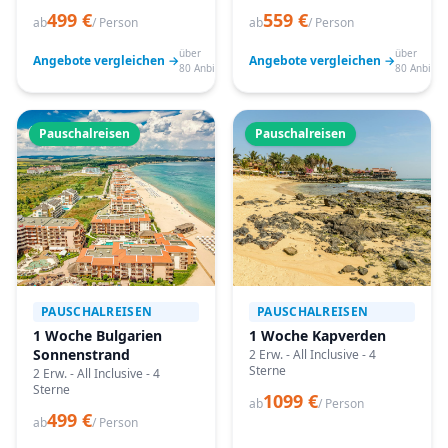
499 €
559 €
ab
/ Person
ab
/ Person
über
über
Angebote vergleichen →
Angebote vergleichen →
80 Anbieter
80 Anbiete
Pauschalreisen
Pauschalreisen
PAUSCHALREISEN
PAUSCHALREISEN
1 Woche Bulgarien
1 Woche Kapverden
Sonnenstrand
2 Erw. - All Inclusive - 4
Sterne
2 Erw. - All Inclusive - 4
Sterne
1099 €
ab
/ Person
499 €
ab
/ Person