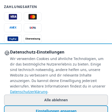
ZAHLUNGSARTEN
S
€
PA
AMEX
Überweisung
PayPal
SSL-verschlüsselt
🍪
Datenschutz-Einstellungen
Wir verwenden Cookies und ähnliche Technologien, um
SERVICE
dir das bestmögliche Nutzererlebnis zu bieten. Einige
Über uns
sind technisch notwendig, andere helfen uns, unsere
Buchungsinformationen
Website zu verbessern und dir relevante Inhalte
Bestpreis-Garantie
anzuzeigen. Du kannst deine Einwilligung jederzeit
widerrufen. Weitere Informationen findest du in unserer
Kostenloser Rückruf
Datenschutzerklärung
.
Allgemeine Anfragen
Blacklist Airlines
Alle ablehnen
Einstellungen anpassen