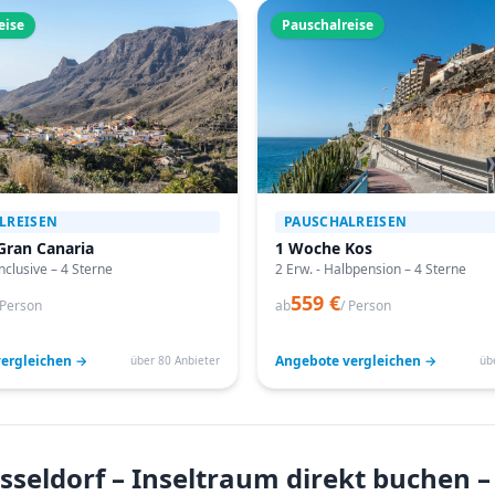
eise
Pauschalreise
LREISEN
PAUSCHALREISEN
Gran Canaria
1 Woche Kos
Inclusive – 4 Sterne
2 Erw. - Halbpension – 4 Sterne
559 €
 Person
ab
/ Person
ergleichen →
Angebote vergleichen →
über 80 Anbieter
üb
seldorf – Inseltraum direkt buchen 