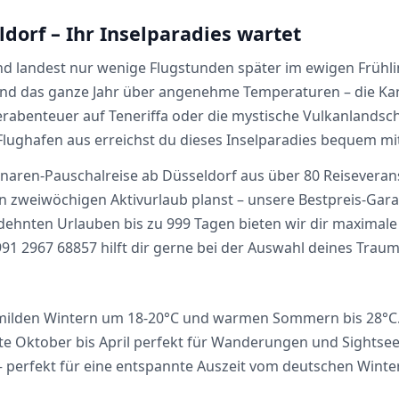
dorf – Ihr Inselparadies wartet
 und landest nur wenige Flugstunden später im ewigen Frühli
nd das ganze Jahr über angenehme Temperaturen – die Kana
abenteuer auf Teneriffa oder die mystische Vulkanlandscha
lughafen aus erreichst du dieses Inselparadies bequem mit 
anaren-Pauschalreise ab Düsseldorf aus über 80 Reiseverans
en zweiwöchigen Aktivurlaub planst – unsere Bestpreis-Gara
edehnten Urlauben bis zu 999 Tagen bieten wir dir maximale 
91 2967 68857 hilft dir gerne bei der Auswahl deines Trau
it milden Wintern um 18-20°C und warmen Sommern bis 28°
te Oktober bis April perfekt für Wanderungen und Sightse
 perfekt für eine entspannte Auszeit vom deutschen Winter