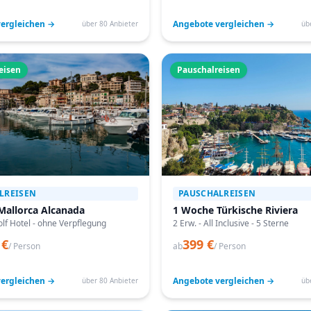
ergleichen →
Angebote vergleichen →
über 80 Anbieter
üb
eisen
Pauschalreisen
LREISEN
PAUSCHALREISEN
Mallorca Alcanada
1 Woche Türkische Riviera
lf Hotel - ohne Verpflegung
2 Erw. - All Inclusive - 5 Sterne
 €
399 €
/ Person
ab
/ Person
ergleichen →
Angebote vergleichen →
über 80 Anbieter
üb