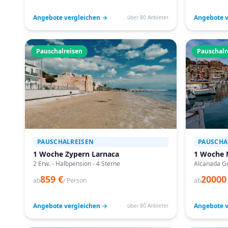
Angebote vergleichen →
Angebote v
über 80 Anbieter
Pauschalreisen
Pauschalr
PAUSCHALREISEN
PAUSCHA
1 Woche Zypern Larnaca
1 Woche 
2 Erw. - Halbpension - 4 Sterne
Alcanada Go
859 €
20000
ab
/ Person
ab
Angebote vergleichen →
Angebote v
über 80 Anbieter