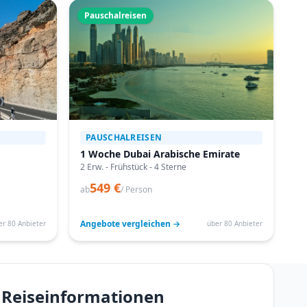
Pauschalreisen
PAUSCHALREISEN
1 Woche Dubai Arabische Emirate
2 Erw. - Frühstück - 4 Sterne
549 €
ab
/ Person
Angebote vergleichen →
er 80 Anbieter
über 80 Anbieter
– Reiseinformationen