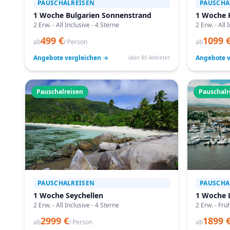
PAUSCHALREISEN
PAUSCHA
1 Woche Bulgarien Sonnenstrand
1 Woche 
2 Erw. - All Inclusive - 4 Sterne
2 Erw. - All 
499 €
1099 
ab
/ Person
ab
Angebote vergleichen →
Angebote v
über 80 Anbieter
Pauschalreisen
Pauschalr
PAUSCHALREISEN
PAUSCHA
1 Woche Seychellen
1 Woche 
2 Erw. - All Inclusive - 4 Sterne
2 Erw. - Frü
2999 €
1899 
ab
/ Person
ab