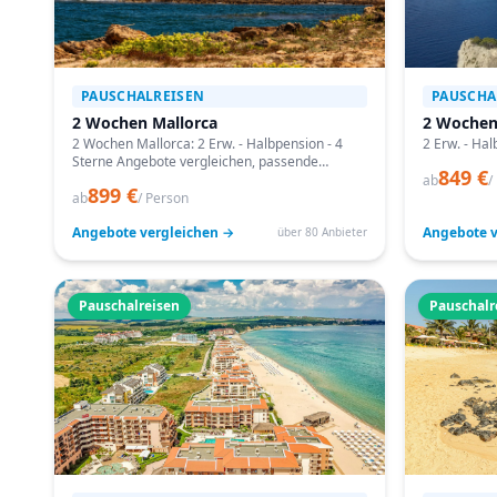
PAUSCHALREISEN
PAUSCHA
2 Wochen Mallorca
2 Wochen
2 Wochen Mallorca: 2 Erw. - Halbpension - 4
2 Erw. - Hal
Sterne Angebote vergleichen, passende
849 €
Termine prüfen und mit Bestpreis-Garantie
ab
/
899 €
buchen.
ab
/ Person
Angebote vergleichen →
Angebote v
über 80 Anbieter
Pauschalreisen
Pauschalr