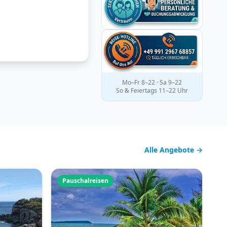
Mo–Fr 8–22 · Sa 9–22
So & Feiertags 11–22 Uhr
Alle Angebote →
Pauschalreisen