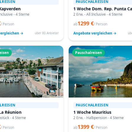
LREISEN
PAUSCHALREISEN
Kapverden
1 Woche Dom. Rep. Punta C
Inclusive - 4 Sterne
2 Erw. - All Inclusive - 4 Sterne
€
1299 €
/ Person
ab
/ Person
ergleichen →
Angebote vergleichen →
über 80 Anbieter
üb
eisen
Pauschalreisen
LREISEN
PAUSCHALREISEN
La Réunion
1 Woche Mauritius
hstück - 4 Sterne
2 Erw. - Halbpension - 4 Sterne
€
1399 €
/ Person
ab
/ Person