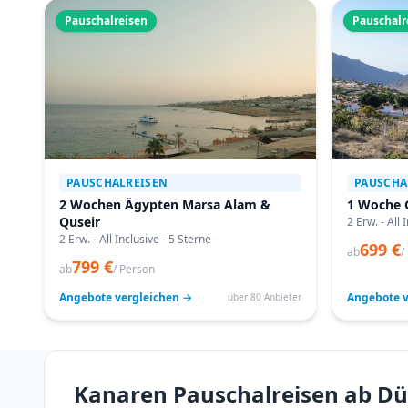
Pauschalreisen
Pauschalr
PAUSCHALREISEN
PAUSCHA
2 Wochen Ägypten Marsa Alam &
1 Woche 
Quseir
2 Erw. - All 
2 Erw. - All Inclusive - 5 Sterne
699 €
ab
/
799 €
ab
/ Person
Angebote vergleichen →
Angebote v
über 80 Anbieter
Kanaren Pauschalreisen ab Düs