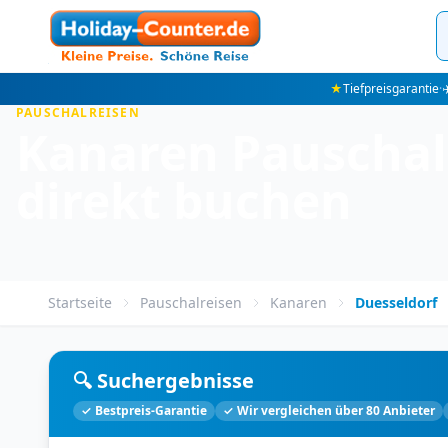
★
Tiefpreisgarantie
·
✈
PAUSCHALREISEN
Kanaren Pauschalr
direkt buchen
Startseite
Pauschalreisen
Kanaren
Duesseldorf
🔍 Suchergebnisse
✓ Bestpreis-Garantie
✓ Wir vergleichen über 80 Anbieter