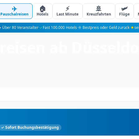
✈️
🏠
⚡
🚢
🛩️
Pauschalreisen
Hotels
Last Minute
Kreuzfahrten
Flüge
️ Über 80 Veranstalter
·
✓
Fast 100.000 Hotels
·
🌞 Bestpreis oder Geld zurück
·
★
se
eisen ab Düsseldo
✓ Sofort Buchungsbestätigung