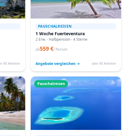
PAUSCHALREISEN
1 Woche Fuerteventura
2 Erw. - Halbpension - 4 Sterne
559 €
ab
/ Person
Angebote vergleichen →
er 80 Anbieter
über 80 Anbieter
Pauschalreisen