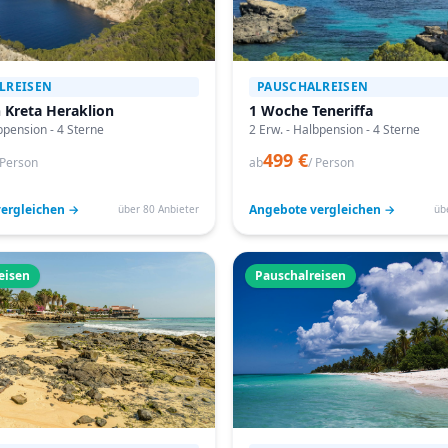
LREISEN
PAUSCHALREISEN
 Kreta Heraklion
1 Woche Teneriffa
bpension - 4 Sterne
2 Erw. - Halbpension - 4 Sterne
499 €
 Person
ab
/ Person
ergleichen →
Angebote vergleichen →
über 80 Anbieter
üb
eisen
Pauschalreisen