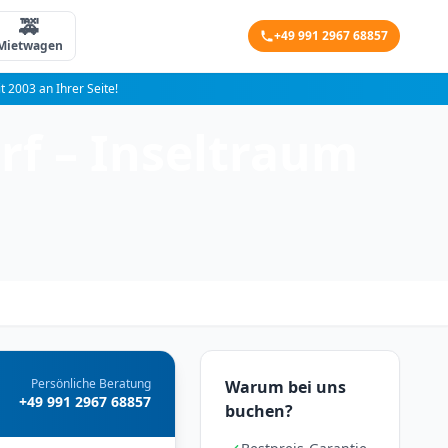
🚕
+49 991 2967 68857
Mietwagen
it 2003 an Ihrer Seite!
rf – Inseltraum
Persönliche Beratung
Warum bei uns
+49 991 2967 68857
buchen?