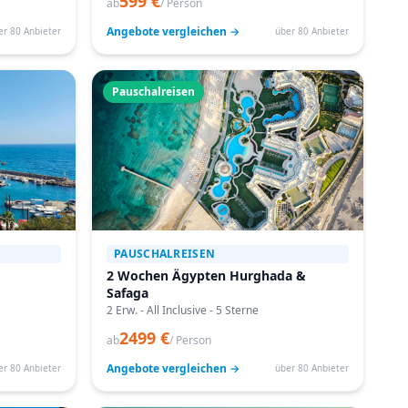
599 €
ab
/ Person
Angebote vergleichen →
er 80 Anbieter
über 80 Anbieter
Pauschalreisen
PAUSCHALREISEN
2 Wochen Ägypten Hurghada &
Safaga
2 Erw. - All Inclusive - 5 Sterne
2499 €
ab
/ Person
Angebote vergleichen →
er 80 Anbieter
über 80 Anbieter