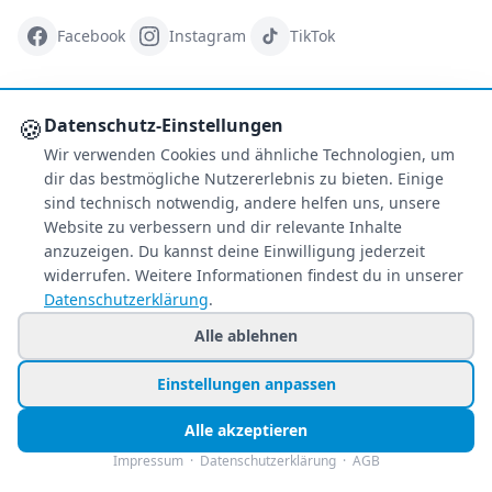
Facebook
Instagram
TikTok
ZAHLUNGSARTEN
🍪
Datenschutz-Einstellungen
Wir verwenden Cookies und ähnliche Technologien, um
dir das bestmögliche Nutzererlebnis zu bieten. Einige
S
€
PA
AMEX
sind technisch notwendig, andere helfen uns, unsere
Website zu verbessern und dir relevante Inhalte
Überweisung
PayPal
anzuzeigen. Du kannst deine Einwilligung jederzeit
widerrufen. Weitere Informationen findest du in unserer
SSL-verschlüsselt
Datenschutzerklärung
.
Alle ablehnen
SERVICE
Über uns
Einstellungen anpassen
Buchungsinformationen
Bestpreis-Garantie
Alle akzeptieren
Kostenloser Rückruf
Impressum
·
Datenschutzerklärung
·
AGB
Allgemeine Anfragen