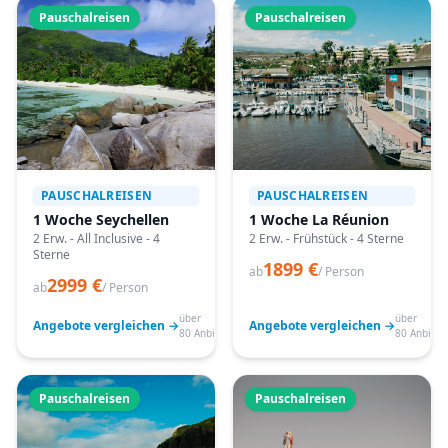
Pauschalreisen
Pauschalreisen
PAUSCHALREISEN
PAUSCHALREISEN
1 Woche Seychellen
1 Woche La Réunion
2 Erw. - All Inclusive - 4
2 Erw. - Frühstück - 4 Sterne
Sterne
1899 €
ab
/ Person
2999 €
ab
/ Person
über
über
Angebote vergleichen →
Angebote vergleichen →
80 Anbieter
80 Anbiete
Pauschalreisen
Pauschalreisen