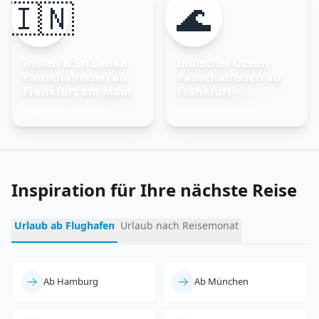
🇮🇳
🌊
Indien & Sri Lanka
Indischer Ozean
Pauschalreisen ab
Pauschalreisen ab
Frankfurt am Main
Frankfurt –
Trauminseln
Angebote ansehen
Angebote ansehen
→
→
entdecken
Inspiration für Ihre nächste Reise
Urlaub ab Flughafen
Urlaub nach Reisemonat
Ab Hamburg
Ab München