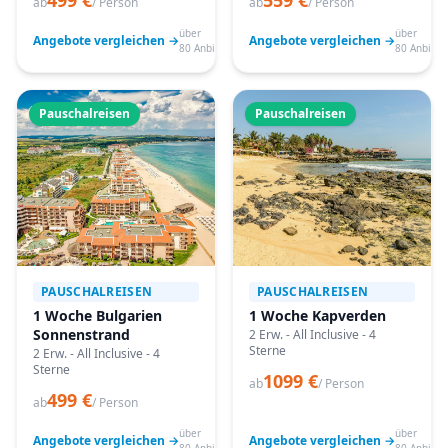
499 €
559 €
ab
/ Person
ab
/ Person
über
über
Angebote vergleichen →
Angebote vergleichen →
80 Anbieter
80 Anbiete
Pauschalreisen
Pauschalreisen
PAUSCHALREISEN
PAUSCHALREISEN
1 Woche Bulgarien
1 Woche Kapverden
Sonnenstrand
2 Erw. - All Inclusive - 4
Sterne
2 Erw. - All Inclusive - 4
Sterne
1099 €
ab
/ Person
499 €
ab
/ Person
über
über
Angebote vergleichen →
Angebote vergleichen →