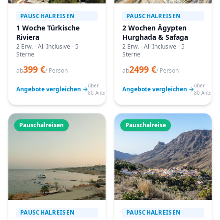
PAUSCHALREISEN
PAUSCHALREISEN
1 Woche Türkische
2 Wochen Ägypten
Riviera
Hurghada & Safaga
2 Erw. - All Inclusive - 5
2 Erw. - All Inclusive - 5
Sterne
Sterne
399 €
2499 €
ab
/ Person
ab
/ Person
über
über
Angebote vergleichen →
Angebote vergleichen →
80 Anbieter
80 Anbiete
Pauschalreisen
Pauschalreise
PAUSCHALREISEN
PAUSCHALREISEN