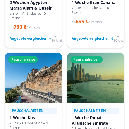
2 Wochen Ägypten
1 Woche Gran Canaria
Marsa Alam & Quseir
2 Erw. - All Inclusive – 4
Sterne
2 Erw. - All Inclusive - 5
Sterne
699 €
ab
/ Person
799 €
ab
/ Person
über
über
Angebote vergleichen →
Angebote vergleichen →
80 Anbieter
80 Anbiete
Pauschalreise
Pauschalreisen
PAUSCHALREISEN
PAUSCHALREISEN
1 Woche Kos
1 Woche Dubai
Arabische Emirate
2 Erw. - Halbpension – 4
Sterne
2 Erw. - Frühstück - 4 Sterne