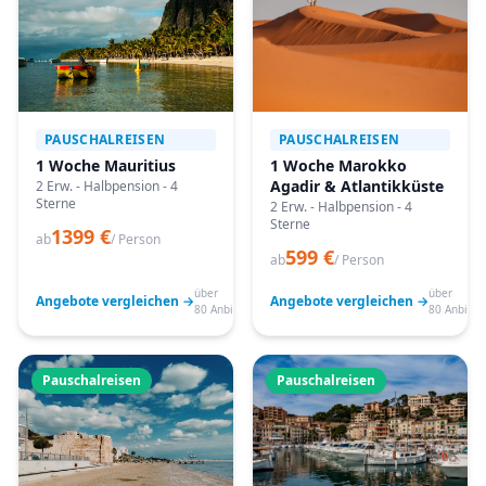
PAUSCHALREISEN
PAUSCHALREISEN
1 Woche Mauritius
1 Woche Marokko
Agadir & Atlantikküste
2 Erw. - Halbpension - 4
Sterne
2 Erw. - Halbpension - 4
Sterne
1399 €
ab
/ Person
599 €
ab
/ Person
über
über
Angebote vergleichen →
Angebote vergleichen →
80 Anbieter
80 Anbiete
Pauschalreisen
Pauschalreisen