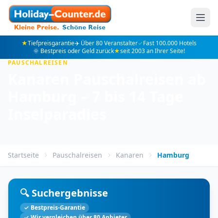
★
Tiefpreisgarantie
✈️ Über 80 Veranstalter
✓
Fast 100.000 Hotels
🌞 Bestpreis oder Geld zurück
★
seit 2003 an Ihrer Seite!
PAUSCHALREISEN
Kanaren Pauschalreisen ab
Hamburg – 7 bis 14 Tage
Inselparadies
Startseite
Pauschalreisen
Kanaren
Hamburg
🔍 Suchergebnisse
✓ Bestpreis-Garantie
✓ Wir vergleichen über 80 Anbieter