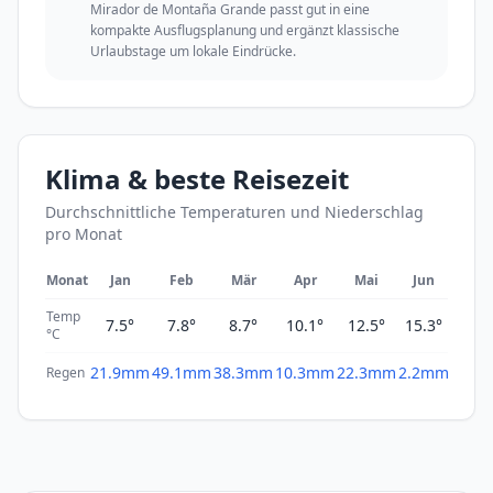
Mirador de Montaña Grande passt gut in eine
kompakte Ausflugsplanung und ergänzt klassische
Urlaubstage um lokale Eindrücke.
Klima & beste Reisezeit
Durchschnittliche Temperaturen und Niederschlag
pro Monat
Monat
Jan
Feb
Mär
Apr
Mai
Jun
Jul
Temp
7.5°
7.8°
8.7°
10.1°
12.5°
15.3°
16.6
°C
21.9mm
49.1mm
38.3mm
10.3mm
22.3mm
2.2mm
1.0m
Regen