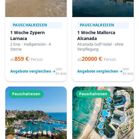
PAUSCHALREISEN
PAUSCHALREISEN
1 Woche Zypern
1 Woche Mallorca
Larnaca
Alcanada
2 Erw. - Halbpension - 4
Alcanada Golf Hotel - ohne
Sterne
Verpflegung
859 €
20000 €
ab
/ Person
ab
/ Person
über
über
Angebote vergleichen →
Angebote vergleichen →
80 Anbieter
80 Anbiete
Pauschalreisen
Pauschalreisen