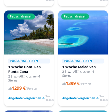
80 Anbieter
80 Anbiete
Pauschalreisen
Pauschalreisen
PAUSCHALREISEN
PAUSCHALREISEN
1 Woche Dom. Rep.
1 Woche Malediven
Punta Cana
2 Erw. - All Inclusive - 4
Sterne
2 Erw. - All Inclusive - 4
Sterne
1399 €
ab
/ Person
1299 €
ab
/ Person
über
über
Angebote vergleichen →
Angebote vergleichen →
80 Anbieter
80 Anbiete