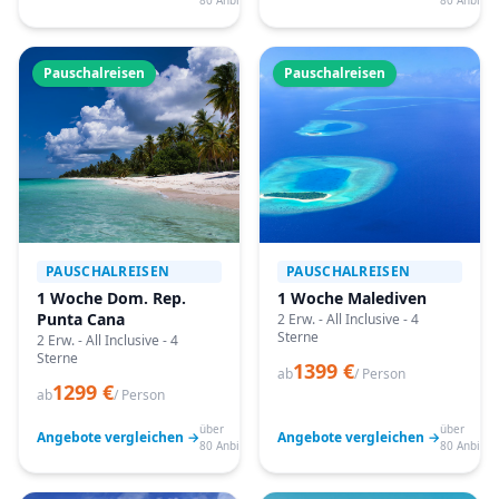
80 Anbieter
80 Anbiete
Pauschalreisen
Pauschalreisen
PAUSCHALREISEN
PAUSCHALREISEN
1 Woche Dom. Rep.
1 Woche Malediven
Punta Cana
2 Erw. - All Inclusive - 4
Sterne
2 Erw. - All Inclusive - 4
Sterne
1399 €
ab
/ Person
1299 €
ab
/ Person
über
über
Angebote vergleichen →
Angebote vergleichen →
80 Anbieter
80 Anbiete