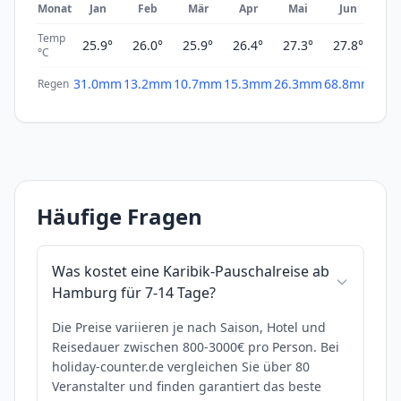
Monat
Jan
Feb
Mär
Apr
Mai
Jun
Ju
Temp
25.9°
26.0°
25.9°
26.4°
27.3°
27.8°
28
°C
31.0mm
13.2mm
10.7mm
15.3mm
26.3mm
68.8mm
17.
Regen
Häufige Fragen
Was kostet eine Karibik-Pauschalreise ab
Hamburg für 7-14 Tage?
Die Preise variieren je nach Saison, Hotel und
Reisedauer zwischen 800-3000€ pro Person. Bei
holiday-counter.de vergleichen Sie über 80
Veranstalter und finden garantiert das beste