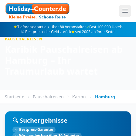
★
Tiefpreisgarantie
✈️ Über 80 Veranstalter
✓
Fast 100.000 Hotels
🌞 Bestpreis oder Geld zurück
★
seit 2003 an Ihrer Seite!
PAUSCHALREISEN
Karibik Pauschalreisen ab
Hamburg – Ihr
Traumurlaub wartet
Startseite
Pauschalreisen
Karibik
Hamburg
🔍 Suchergebnisse
✓ Bestpreis-Garantie
✓ Wir vergleichen über 80 Anbieter