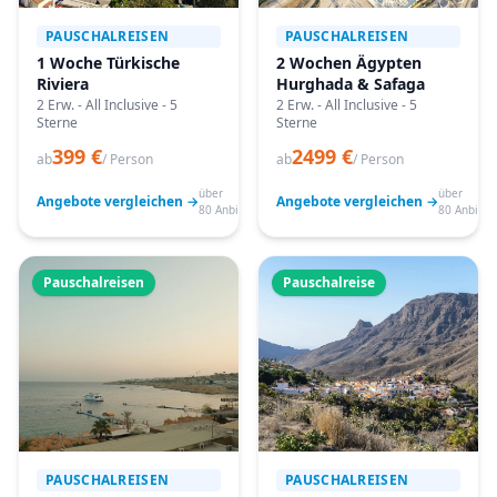
PAUSCHALREISEN
PAUSCHALREISEN
1 Woche Türkische
2 Wochen Ägypten
Riviera
Hurghada & Safaga
2 Erw. - All Inclusive - 5
2 Erw. - All Inclusive - 5
Sterne
Sterne
399 €
2499 €
ab
/ Person
ab
/ Person
über
über
Angebote vergleichen →
Angebote vergleichen →
80 Anbieter
80 Anbiete
Pauschalreisen
Pauschalreise
PAUSCHALREISEN
PAUSCHALREISEN