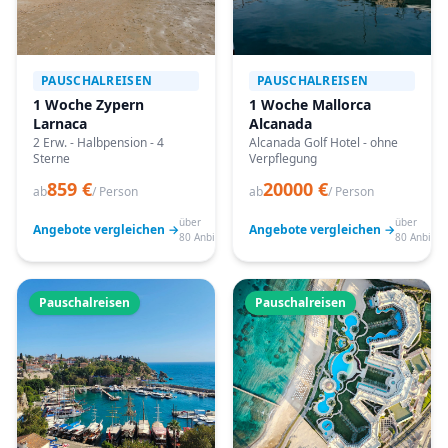
PAUSCHALREISEN
PAUSCHALREISEN
1 Woche Zypern
1 Woche Mallorca
Larnaca
Alcanada
2 Erw. - Halbpension - 4
Alcanada Golf Hotel - ohne
Sterne
Verpflegung
859 €
20000 €
ab
/ Person
ab
/ Person
über
über
Angebote vergleichen →
Angebote vergleichen →
80 Anbieter
80 Anbiete
Pauschalreisen
Pauschalreisen