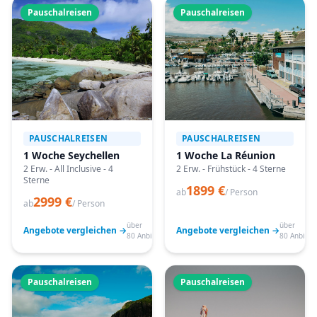
Pauschalreisen
Pauschalreisen
PAUSCHALREISEN
PAUSCHALREISEN
1 Woche Seychellen
1 Woche La Réunion
2 Erw. - All Inclusive - 4
2 Erw. - Frühstück - 4 Sterne
Sterne
1899 €
ab
/ Person
2999 €
ab
/ Person
über
über
Angebote vergleichen →
Angebote vergleichen →
80 Anbieter
80 Anbiete
Pauschalreisen
Pauschalreisen