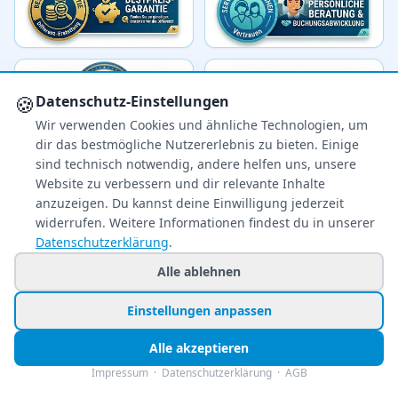
🍪
Datenschutz-Einstellungen
Wir verwenden Cookies und ähnliche Technologien, um
dir das bestmögliche Nutzererlebnis zu bieten. Einige
sind technisch notwendig, andere helfen uns, unsere
Website zu verbessern und dir relevante Inhalte
anzuzeigen. Du kannst deine Einwilligung jederzeit
widerrufen. Weitere Informationen findest du in unserer
Ihr zuverlässiger Reisepreisvergleich – über 80
Datenschutzerklärung
.
Veranstalter im Vergleich.
Alle ablehnen
+49 991 2967 68857
Einstellungen anpassen
Mo–Fr 8–22 Uhr · Sa 9–22
So & Feiertags 11–22 Uhr
Alle akzeptieren
Impressum
·
Datenschutzerklärung
·
AGB
NEWSLETTER