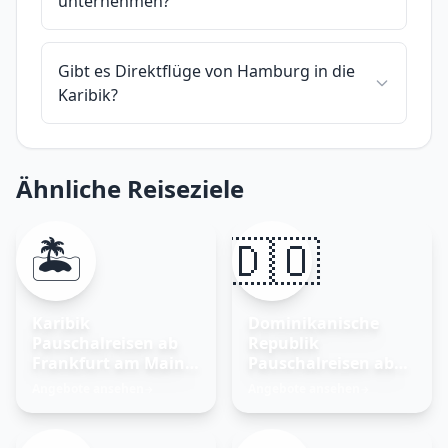
unternehmen?
Gibt es Direktflüge von Hamburg in die
Karibik?
Ähnliche Reiseziele
🏝️
🇩🇴
Karibik
Dominikanische
Pauschalreisen ab
Republik
Frankfurt am Main –
Pauschalreisen ab
Traumurlaub
Frankfurt am Main
Angebote ansehen
Angebote ansehen
→
→
buchen