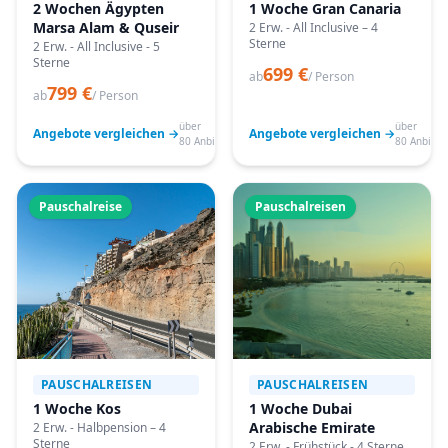
2 Wochen Ägypten
1 Woche Gran Canaria
Marsa Alam & Quseir
2 Erw. - All Inclusive – 4
Sterne
2 Erw. - All Inclusive - 5
Sterne
699 €
ab
/ Person
799 €
ab
/ Person
über
über
Angebote vergleichen →
Angebote vergleichen →
80 Anbieter
80 Anbiete
Pauschalreise
Pauschalreisen
PAUSCHALREISEN
PAUSCHALREISEN
1 Woche Kos
1 Woche Dubai
Arabische Emirate
2 Erw. - Halbpension – 4
Sterne
2 Erw. - Frühstück - 4 Sterne