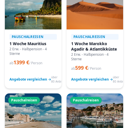
PAUSCHALREISEN
PAUSCHALREISEN
1 Woche Mauritius
1 Woche Marokko
Agadir & Atlantikküste
2 Erw. - Halbpension - 4
Sterne
2 Erw. - Halbpension - 4
Sterne
1399 €
ab
/ Person
599 €
ab
/ Person
über
über
Angebote vergleichen →
Angebote vergleichen →
80 Anbieter
80 Anbiete
Pauschalreisen
Pauschalreisen