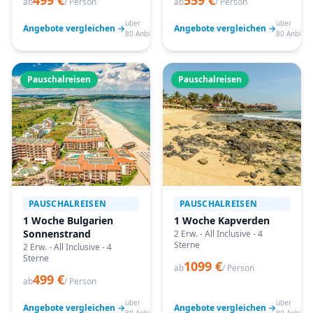
499 €
559 €
ab
/ Person
ab
/ Person
über
über
Angebote vergleichen →
Angebote vergleichen →
80 Anbieter
80 Anbiete
Pauschalreisen
Pauschalreisen
PAUSCHALREISEN
PAUSCHALREISEN
1 Woche Bulgarien
1 Woche Kapverden
Sonnenstrand
2 Erw. - All Inclusive - 4
Sterne
2 Erw. - All Inclusive - 4
Sterne
1099 €
ab
/ Person
499 €
ab
/ Person
über
über
Angebote vergleichen →
Angebote vergleichen →