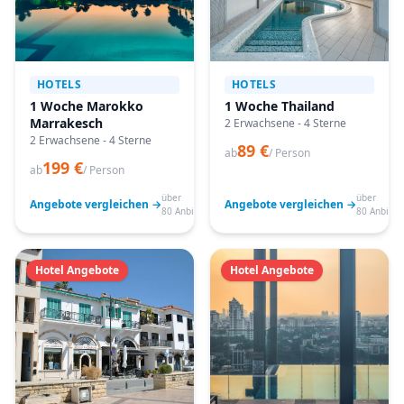
HOTELS
HOTELS
1 Woche Marokko
1 Woche Thailand
Marrakesch
2 Erwachsene - 4 Sterne
2 Erwachsene - 4 Sterne
89 €
ab
/ Person
199 €
ab
/ Person
über
über
Angebote vergleichen →
Angebote vergleichen →
80 Anbieter
80 Anbiete
Hotel Angebote
Hotel Angebote