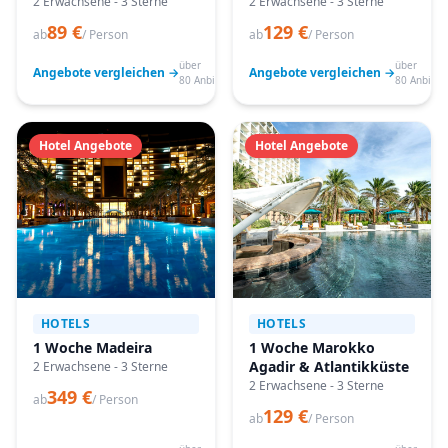
2 Erwachsene - 3 Sterne
2 Erwachsene - 3 Sterne
89 €
129 €
ab
/ Person
ab
/ Person
über
über
Angebote vergleichen →
Angebote vergleichen →
80 Anbieter
80 Anbiete
Hotel Angebote
Hotel Angebote
HOTELS
HOTELS
1 Woche Madeira
1 Woche Marokko
Agadir & Atlantikküste
2 Erwachsene - 3 Sterne
2 Erwachsene - 3 Sterne
349 €
ab
/ Person
129 €
ab
/ Person