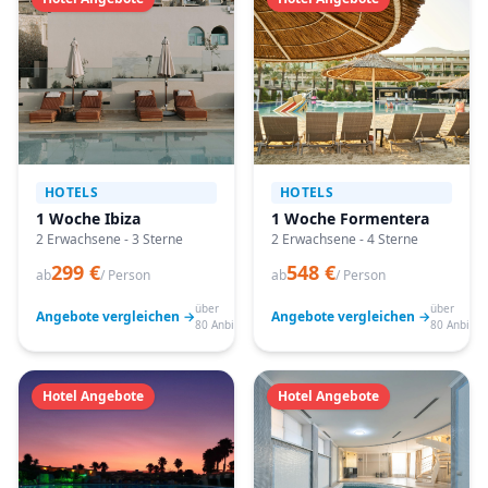
HOTELS
HOTELS
1 Woche Ibiza
1 Woche Formentera
2 Erwachsene - 3 Sterne
2 Erwachsene - 4 Sterne
299 €
548 €
ab
/ Person
ab
/ Person
über
über
Angebote vergleichen →
Angebote vergleichen →
80 Anbieter
80 Anbiete
Hotel Angebote
Hotel Angebote