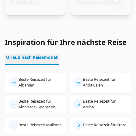
Trauminseln
Feuer und Eis
Angebote ansehen
Angebote ansehen
→
→
entdecken
erleben
Inspiration für Ihre nächste Reise
Urlaub nach Reisemonat
Beste Reisezeit für
Beste Reisezeit für
Albanien
Andalusien
Beste Reisezeit für
Beste Reisezeit für
Alonissos (Sporaden)
Aruba
Beste Reisezeit Mallorca
Beste Reisezeit für Kreta