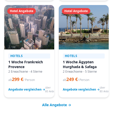
Hotel Angebote
Hotel Angebote
HOTELS
HOTELS
1 Woche Frankreich
1 Woche Ägypten
Provence
Hurghada & Safaga
2 Erwachsene - 4 Sterne
2 Erwachsene - 5 Sterne
299 €
249 €
ab
/ Person
ab
/ Person
über
über
Angebote vergleichen →
Angebote vergleichen →
80 Anbieter
80 Anbiete
Alle Angebote →