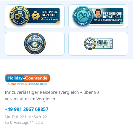
Ihr zuverlässiger Reisepreisvergleich – über 80
Veranstalter im Vergleich.
+49 991 2967 68857
Mo–Fr 8–22 Uhr · Sa 9–22
So & Feiertags 11–22 Uhr