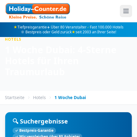
★
Tiefpreisgarantie
✈️ Über 80 Veranstalter
✓
Fast 100.000 Hotels
🌞 Bestpreis oder Geld zurück
★
seit 2003 an Ihrer Seite!
HOTELS
1 Woche Dubai: 4-Sterne
Hotels für Ihren
Traumurlaub
Startseite
Hotels
1 Woche Dubai
🔍 Suchergebnisse
✓ Bestpreis-Garantie
✓ Wir vergleichen über 80 Anbieter