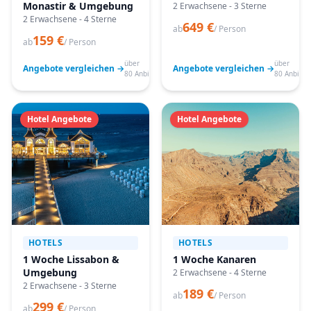
Monastir & Umgebung
2 Erwachsene - 3 Sterne
2 Erwachsene - 4 Sterne
649 €
ab
/ Person
159 €
ab
/ Person
über
über
Angebote vergleichen →
Angebote vergleichen →
80 Anbieter
80 Anbiete
Hotel Angebote
Hotel Angebote
HOTELS
HOTELS
1 Woche Lissabon &
1 Woche Kanaren
Umgebung
2 Erwachsene - 4 Sterne
2 Erwachsene - 3 Sterne
189 €
ab
/ Person
299 €
ab
/ Person