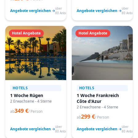
über
über
Angebote vergleichen →
Angebote vergleichen →
80 Anbieter
80 Anbiete
Hotel Angebote
Hotel Angebote
HOTELS
HOTELS
1 Woche Rügen
1 Woche Frankreich
Côte d'Azur
2 Erwachsene - 4 Sterne
2 Erwachsene - 4 Sterne
349 €
ab
/ Person
299 €
ab
/ Person
über
über
Angebote vergleichen →
Angebote vergleichen →
80 Anbieter
80 Anbiete