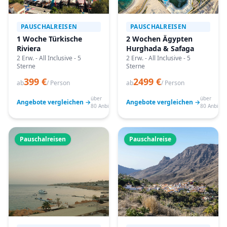
PAUSCHALREISEN
PAUSCHALREISEN
1 Woche Türkische
2 Wochen Ägypten
Riviera
Hurghada & Safaga
2 Erw. - All Inclusive - 5
2 Erw. - All Inclusive - 5
Sterne
Sterne
399 €
2499 €
ab
/ Person
ab
/ Person
über
über
Angebote vergleichen →
Angebote vergleichen →
80 Anbieter
80 Anbiete
Pauschalreisen
Pauschalreise