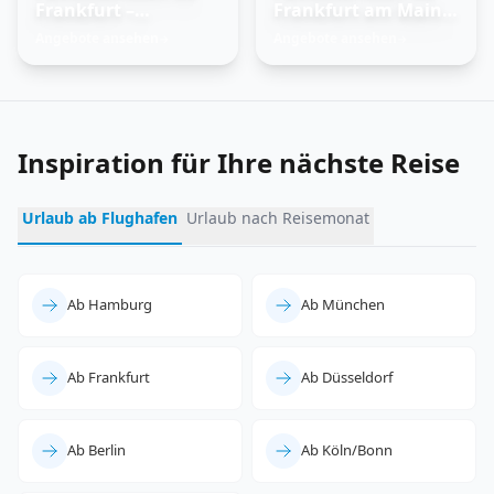
Frankfurt –
Frankfurt am Main –
Trauminseln
Feuer und Eis
Angebote ansehen
Angebote ansehen
→
→
entdecken
erleben
Inspiration für Ihre nächste Reise
Urlaub ab Flughafen
Urlaub nach Reisemonat
Ab Hamburg
Ab München
Ab Frankfurt
Ab Düsseldorf
Ab Berlin
Ab Köln/Bonn