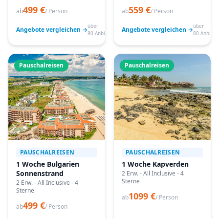
499 €
559 €
ab
/ Person
ab
/ Person
über
über
Angebote vergleichen →
Angebote vergleichen →
80 Anbieter
80 Anbiete
Pauschalreisen
Pauschalreisen
PAUSCHALREISEN
PAUSCHALREISEN
1 Woche Bulgarien
1 Woche Kapverden
Sonnenstrand
2 Erw. - All Inclusive - 4
Sterne
2 Erw. - All Inclusive - 4
Sterne
1099 €
ab
/ Person
499 €
ab
/ Person