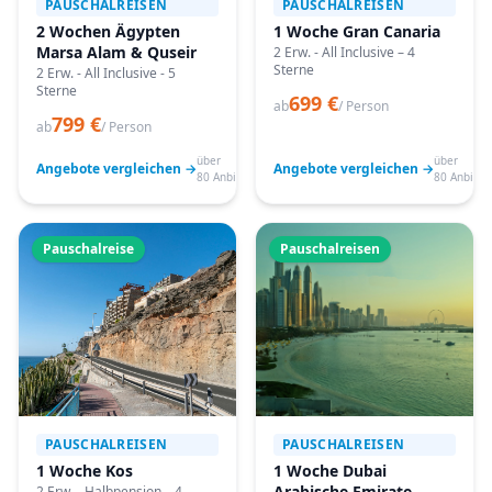
PAUSCHALREISEN
PAUSCHALREISEN
2 Wochen Ägypten
1 Woche Gran Canaria
Marsa Alam & Quseir
2 Erw. - All Inclusive – 4
Sterne
2 Erw. - All Inclusive - 5
Sterne
699 €
ab
/ Person
799 €
ab
/ Person
über
über
Angebote vergleichen →
Angebote vergleichen →
80 Anbieter
80 Anbiete
Pauschalreise
Pauschalreisen
PAUSCHALREISEN
PAUSCHALREISEN
1 Woche Kos
1 Woche Dubai
Arabische Emirate
2 Erw. - Halbpension – 4