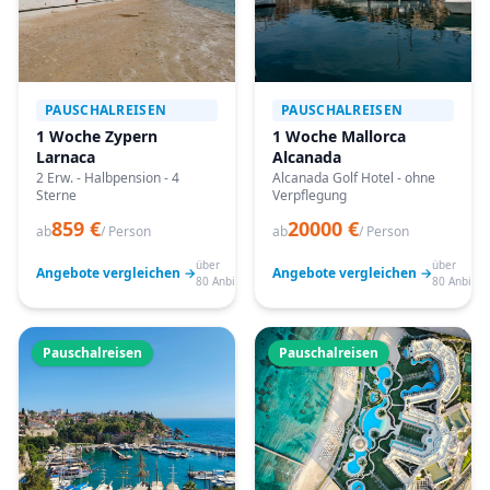
PAUSCHALREISEN
PAUSCHALREISEN
1 Woche Zypern
1 Woche Mallorca
Larnaca
Alcanada
2 Erw. - Halbpension - 4
Alcanada Golf Hotel - ohne
Sterne
Verpflegung
859 €
20000 €
ab
/ Person
ab
/ Person
über
über
Angebote vergleichen →
Angebote vergleichen →
80 Anbieter
80 Anbiete
Pauschalreisen
Pauschalreisen