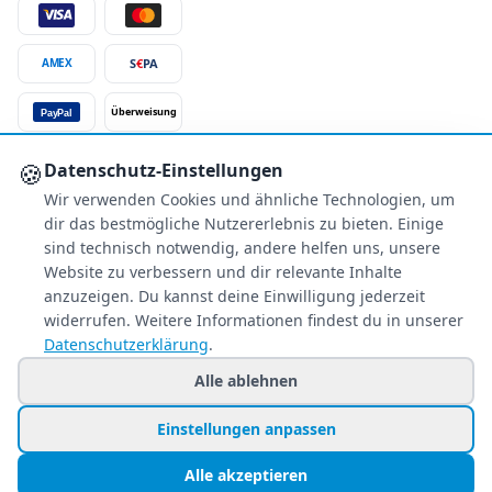
S
€
PA
AMEX
Überweisung
PayPal
SSL-verschlüsselt
🍪
Datenschutz-Einstellungen
Wir verwenden Cookies und ähnliche Technologien, um
SERVICE
dir das bestmögliche Nutzererlebnis zu bieten. Einige
Über uns
sind technisch notwendig, andere helfen uns, unsere
Buchungsinformationen
Website zu verbessern und dir relevante Inhalte
Bestpreis-Garantie
anzuzeigen. Du kannst deine Einwilligung jederzeit
widerrufen. Weitere Informationen findest du in unserer
Kostenloser Rückruf
Datenschutzerklärung
.
Allgemeine Anfragen
Blacklist Airlines
Alle ablehnen
Einstellungen anpassen
© 2026 www.holiday-counter.de ist eine Marke der SANIXX GmbH
Alle akzeptieren
Impressum
Datenschutz
AGB
🍪 Cookie-Einstellungen