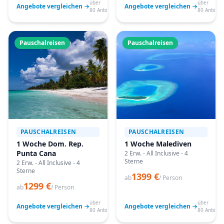
über
über
Angebote vergleichen →
Angebote vergleichen →
80 Anbieter
80 Anbiete
Pauschalreisen
Pauschalreisen
PAUSCHALREISEN
PAUSCHALREISEN
1 Woche Dom. Rep.
1 Woche Malediven
Punta Cana
2 Erw. - All Inclusive - 4
Sterne
2 Erw. - All Inclusive - 4
Sterne
1399 €
ab
/ Person
1299 €
ab
/ Person
über
über
Angebote vergleichen →
Angebote vergleichen →
80 Anbieter
80 Anbiete