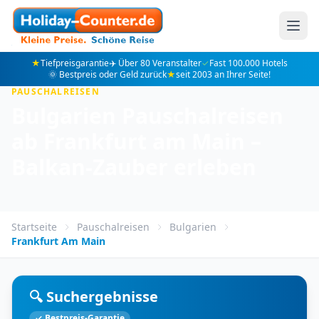
★
Tiefpreisgarantie
✈️ Über 80 Veranstalter
✓
Fast 100.000 Hotels
🌞 Bestpreis oder Geld zurück
★
seit 2003 an Ihrer Seite!
PAUSCHALREISEN
Bulgarien Pauschalreisen
ab Frankfurt am Main –
Balkan-Zauber erleben
Startseite
Pauschalreisen
Bulgarien
Frankfurt Am Main
🔍 Suchergebnisse
✓ Bestpreis-Garantie