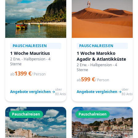
PAUSCHALREISEN
PAUSCHALREISEN
1 Woche Mauritius
1 Woche Marokko
Agadir & Atlantikküste
2 Erw. - Halbpension - 4
Sterne
2 Erw. - Halbpension - 4
Sterne
1399 €
ab
/ Person
599 €
ab
/ Person
über
über
Angebote vergleichen →
Angebote vergleichen →
80 Anbieter
80 Anbiete
Pauschalreisen
Pauschalreisen