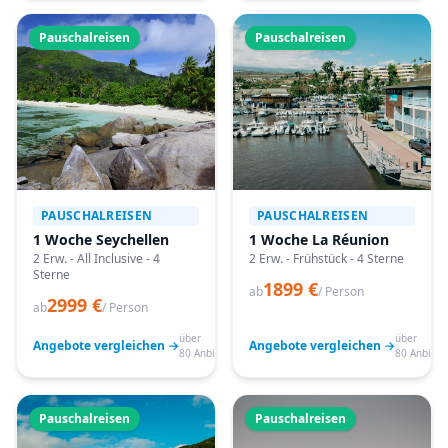
Pauschalreisen
Pauschalreisen
PAUSCHALREISEN
PAUSCHALREISEN
1 Woche Seychellen
1 Woche La Réunion
2 Erw. - All Inclusive - 4
2 Erw. - Frühstück - 4 Sterne
Sterne
1899 €
ab
/ Person
2999 €
ab
/ Person
über
über
Angebote vergleichen →
Angebote vergleichen →
80 Anbieter
80 Anbiete
Pauschalreisen
Pauschalreisen