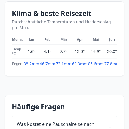
Klima & beste Reisezeit
Durchschnittliche Temperaturen und Niederschlag
pro Monat
Monat
Jan
Feb
Mär
Apr
Mai
Jun
Ju
Temp
1.6°
4.1°
7.7°
12.0°
16.9°
20.0°
23
°C
38.2mm
46.7mm
73.1mm
62.3mm
85.6mm
77.8mm
44.
Regen
Häufige Fragen
Was kostet eine Pauschalreise nach