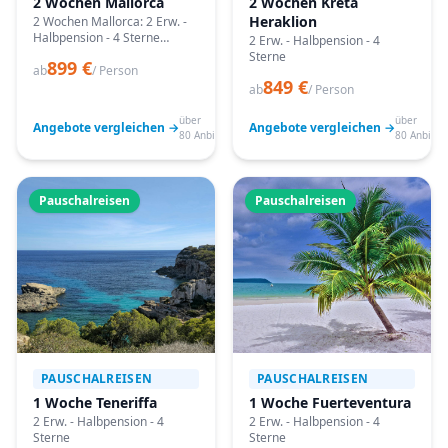
2 Wochen Mallorca
2 Wochen Kreta
Heraklion
2 Wochen Mallorca: 2 Erw. -
Halbpension - 4 Sterne
2 Erw. - Halbpension - 4
Angebote vergleichen,
Sterne
899 €
passende Termine prüfen
ab
/ Person
849 €
und mit Bestpreis-Garantie
ab
/ Person
buchen.
über
über
Angebote vergleichen →
Angebote vergleichen →
80 Anbieter
80 Anbiete
Pauschalreisen
Pauschalreisen
PAUSCHALREISEN
PAUSCHALREISEN
1 Woche Teneriffa
1 Woche Fuerteventura
2 Erw. - Halbpension - 4
2 Erw. - Halbpension - 4
Sterne
Sterne