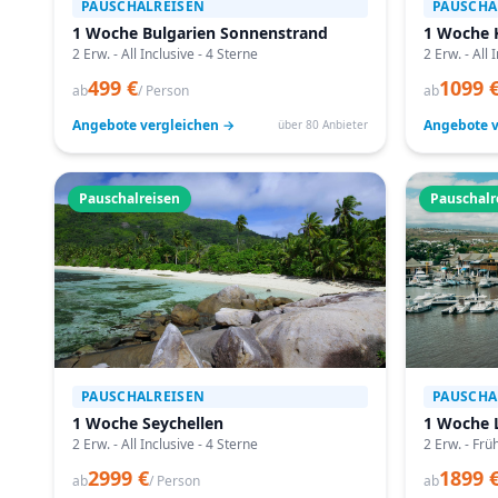
PAUSCHALREISEN
PAUSCHA
1 Woche Bulgarien Sonnenstrand
1 Woche 
2 Erw. - All Inclusive - 4 Sterne
2 Erw. - All 
499 €
1099 
ab
/ Person
ab
Angebote vergleichen →
Angebote v
über 80 Anbieter
Pauschalreisen
Pauschalr
PAUSCHALREISEN
PAUSCHA
1 Woche Seychellen
1 Woche 
2 Erw. - All Inclusive - 4 Sterne
2 Erw. - Frü
2999 €
1899 
ab
/ Person
ab