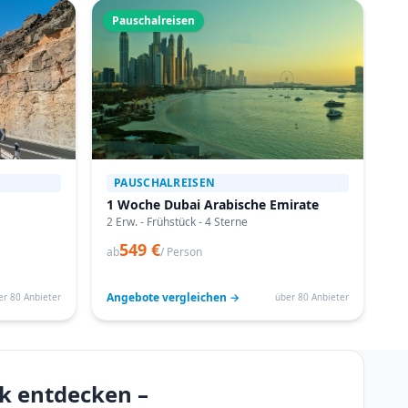
Pauschalreisen
PAUSCHALREISEN
1 Woche Dubai Arabische Emirate
2 Erw. - Frühstück - 4 Sterne
549 €
ab
/ Person
Angebote vergleichen →
er 80 Anbieter
über 80 Anbieter
k entdecken –