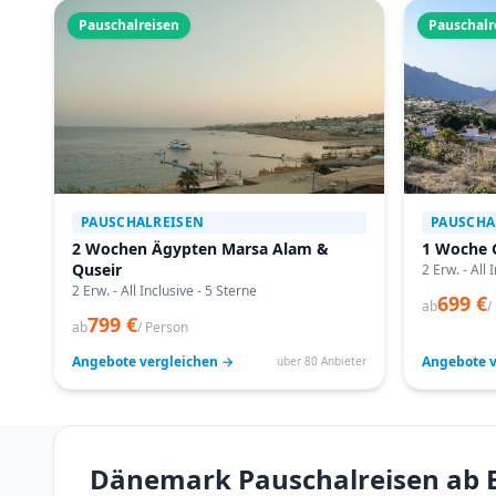
Pauschalreisen
Pauschalr
PAUSCHALREISEN
PAUSCHA
2 Wochen Ägypten Marsa Alam &
1 Woche 
Quseir
2 Erw. - All 
2 Erw. - All Inclusive - 5 Sterne
699 €
ab
/
799 €
ab
/ Person
Angebote vergleichen →
Angebote v
über 80 Anbieter
Dänemark Pauschalreisen ab B