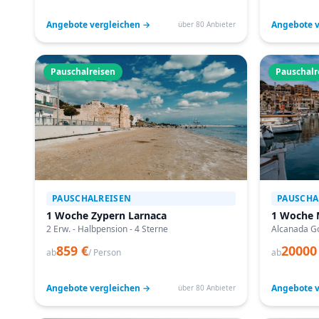
Angebote vergleichen →
Angebote v
über 80 Anbieter
Pauschalreisen
Pauschalr
PAUSCHALREISEN
PAUSCHA
1 Woche Zypern Larnaca
1 Woche 
2 Erw. - Halbpension - 4 Sterne
Alcanada Go
859 €
20000
ab
/ Person
ab
Angebote vergleichen →
Angebote v
über 80 Anbieter