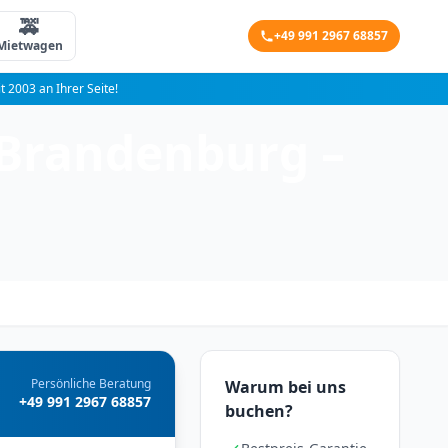
🚕
+49 991 2967 68857
Mietwagen
it 2003 an Ihrer Seite!
-Brandenburg –
Persönliche Beratung
Warum bei uns
+49 991 2967 68857
buchen?