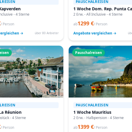
LREISEN
PAUSCHALREISEN
Kapverden
1 Woche Dom. Rep. Punta C
Inclusive - 4 Sterne
2 Erw. - All Inclusive - 4 Sterne
€
1299 €
/ Person
ab
/ Person
ergleichen →
Angebote vergleichen →
über 80 Anbieter
üb
eisen
Pauschalreisen
LREISEN
PAUSCHALREISEN
La Réunion
1 Woche Mauritius
hstück - 4 Sterne
2 Erw. - Halbpension - 4 Sterne
€
1399 €
/ Person
ab
/ Person