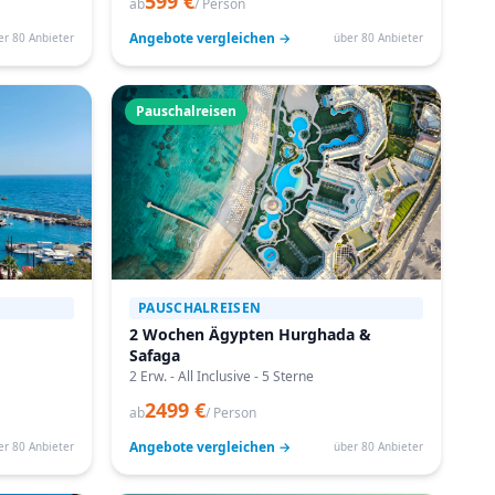
599 €
ab
/ Person
Angebote vergleichen →
er 80 Anbieter
über 80 Anbieter
Pauschalreisen
PAUSCHALREISEN
2 Wochen Ägypten Hurghada &
Safaga
2 Erw. - All Inclusive - 5 Sterne
2499 €
ab
/ Person
Angebote vergleichen →
er 80 Anbieter
über 80 Anbieter