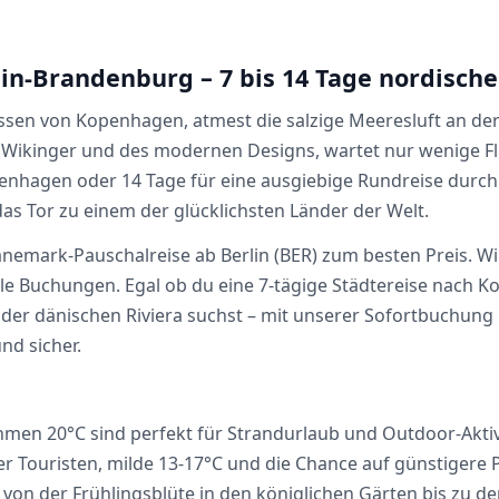
n-Brandenburg – 7 bis 14 Tage nordische
Gassen von Kopenhagen, atmest die salzige Meeresluft an d
Wikinger und des modernen Designs, wartet nur wenige Flu
enhagen oder 14 Tage für eine ausgiebige Rundreise durch 
das Tor zu einem der glücklichsten Länder der Welt.
änemark-Pauschalreise ab Berlin (BER) zum besten Preis. Wi
alle Buchungen. Egal ob du eine 7-tägige Städtereise nach 
n der dänischen Riviera suchst – mit unserer Sofortbuchun
nd sicher.
n 20°C sind perfekt für Strandurlaub und Outdoor-Aktivitä
Touristen, milde 13-17°C und die Chance auf günstigere Pr
von der Frühlingsblüte in den königlichen Gärten bis zu d