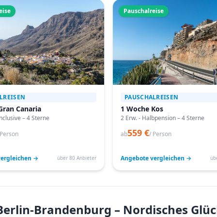
eise
Pauschalreise
LREISEN
PAUSCHALREISEN
Gran Canaria
1 Woche Kos
Inclusive – 4 Sterne
2 Erw. - Halbpension – 4 Sterne
559 €
 Person
ab
/ Person
ergleichen →
Angebote vergleichen →
über 80 Anbieter
üb
erlin-Brandenburg – Nordisches Glüc