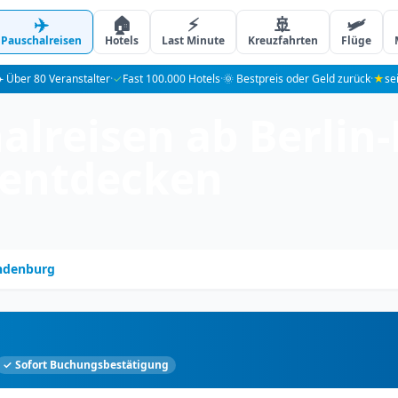
✈️
🏠
⚡
🚢
🛩️
Pauschalreisen
Hotels
Last Minute
Kreuzfahrten
Flüge
️ Über 80 Veranstalter
·
✓
Fast 100.000 Hotels
·
🌞 Bestpreis oder Geld zurück
·
★
se
lreisen ab Berlin
 entdecken
andenburg
✓ Sofort Buchungsbestätigung