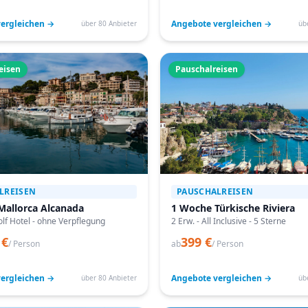
ergleichen →
Angebote vergleichen →
über 80 Anbieter
üb
eisen
Pauschalreisen
LREISEN
PAUSCHALREISEN
Mallorca Alcanada
1 Woche Türkische Riviera
lf Hotel - ohne Verpflegung
2 Erw. - All Inclusive - 5 Sterne
 €
399 €
/ Person
ab
/ Person
ergleichen →
Angebote vergleichen →
über 80 Anbieter
üb