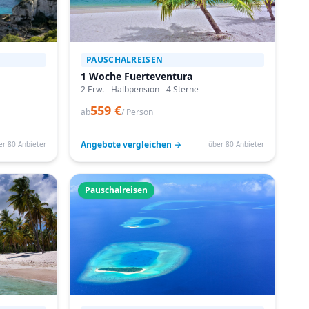
PAUSCHALREISEN
1 Woche Fuerteventura
2 Erw. - Halbpension - 4 Sterne
559 €
ab
/ Person
Angebote vergleichen →
er 80 Anbieter
über 80 Anbieter
Pauschalreisen