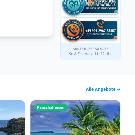
Mo–Fr 8–22 · Sa 9–22
So & Feiertags 11–22 Uhr
Alle Angebote →
Pauschalreisen