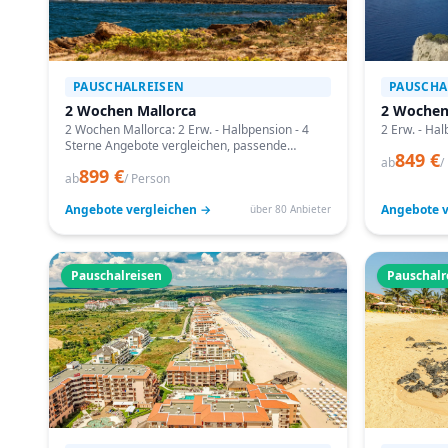
PAUSCHALREISEN
PAUSCHA
2 Wochen Mallorca
2 Wochen
2 Wochen Mallorca: 2 Erw. - Halbpension - 4
2 Erw. - Hal
Sterne Angebote vergleichen, passende
849 €
Termine prüfen und mit Bestpreis-Garantie
ab
/
899 €
buchen.
ab
/ Person
Angebote vergleichen →
Angebote v
über 80 Anbieter
Pauschalreisen
Pauschalr