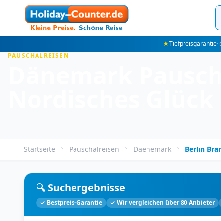
★
Tiefpreisgarantie
·
✈
PAUSCHALREISEN
Dänemark Pauscha
Nordisches Glück
Startseite
Pauschalreisen
Daenemark
Berlin Br
🔍 Suchergebnisse
✓ Bestpreis-Garantie
✓ Wir vergleichen über 80 Anbieter