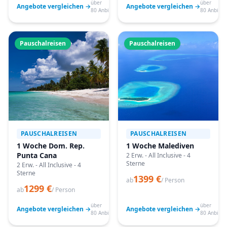
über
über
Angebote vergleichen →
Angebote vergleichen →
80 Anbieter
80 Anbiete
Pauschalreisen
Pauschalreisen
PAUSCHALREISEN
PAUSCHALREISEN
1 Woche Dom. Rep.
1 Woche Malediven
Punta Cana
2 Erw. - All Inclusive - 4
Sterne
2 Erw. - All Inclusive - 4
Sterne
1399 €
ab
/ Person
1299 €
ab
/ Person
über
über
Angebote vergleichen →
Angebote vergleichen →
80 Anbieter
80 Anbiete