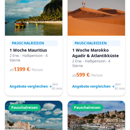
PAUSCHALREISEN
PAUSCHALREISEN
1 Woche Mauritius
1 Woche Marokko
Agadir & Atlantikküste
2 Erw. - Halbpension - 4
Sterne
2 Erw. - Halbpension - 4
Sterne
1399 €
ab
/ Person
599 €
ab
/ Person
über
über
Angebote vergleichen →
Angebote vergleichen →
80 Anbieter
80 Anbiete
Pauschalreisen
Pauschalreisen