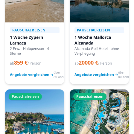
PAUSCHALREISEN
PAUSCHALREISEN
1 Woche Zypern
1 Woche Mallorca
Larnaca
Alcanada
2 Erw. - Halbpension - 4
Alcanada Golf Hotel - ohne
Sterne
Verpflegung
859 €
20000 €
ab
/ Person
ab
/ Person
über
über
Angebote vergleichen →
Angebote vergleichen →
80 Anbieter
80 Anbiete
Pauschalreisen
Pauschalreisen