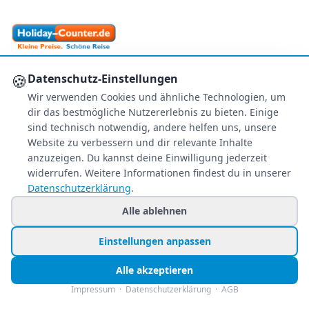
Ihr zuverlässiger Reisepreisvergleich – über 80
🍪
Datenschutz-Einstellungen
Veranstalter im Vergleich.
Wir verwenden Cookies und ähnliche Technologien, um
+49 991 2967 68857
dir das bestmögliche Nutzererlebnis zu bieten. Einige
Mo–Fr 8–22 Uhr · Sa 9–22
sind technisch notwendig, andere helfen uns, unsere
So & Feiertags 11–22 Uhr
Website zu verbessern und dir relevante Inhalte
anzuzeigen. Du kannst deine Einwilligung jederzeit
NEWSLETTER
widerrufen. Weitere Informationen findest du in unserer
Datenschutzerklärung
.
Exklusive Reiseschnäppchen direkt in Ihr
Postfach – kostenlos & jederzeit
Alle ablehnen
abbestellbar.
Einstellungen anpassen
Jetzt personalisiert anmelden
Alle akzeptieren
Nur Angebote, die zu Ihren Wünschen passen.
Impressum
·
Datenschutzerklärung
·
AGB