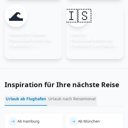
🌊
🇮🇸
Indischer Ozean
Island
Pauschalreisen ab
Pauschalreisen ab
Frankfurt –
Frankfurt am Main –
Trauminseln
Feuer und Eis
Angebote ansehen
Angebote ansehen
→
→
entdecken
erleben
Inspiration für Ihre nächste Reise
Urlaub ab Flughafen
Urlaub nach Reisemonat
Ab Hamburg
Ab München