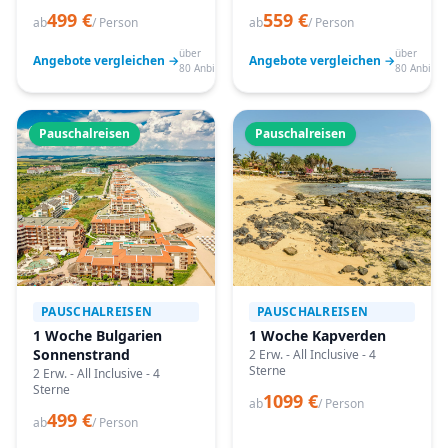
499 €
559 €
ab
/ Person
ab
/ Person
über
über
Angebote vergleichen →
Angebote vergleichen →
80 Anbieter
80 Anbiete
Pauschalreisen
Pauschalreisen
PAUSCHALREISEN
PAUSCHALREISEN
1 Woche Bulgarien
1 Woche Kapverden
Sonnenstrand
2 Erw. - All Inclusive - 4
Sterne
2 Erw. - All Inclusive - 4
Sterne
1099 €
ab
/ Person
499 €
ab
/ Person