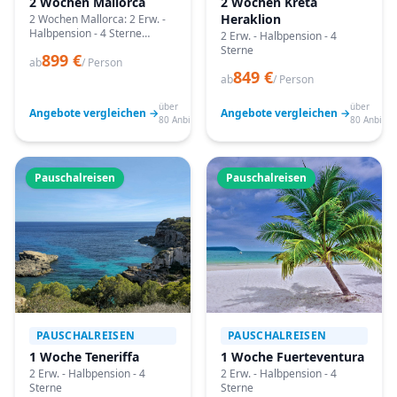
2 Wochen Mallorca
2 Wochen Kreta
Heraklion
2 Wochen Mallorca: 2 Erw. -
Halbpension - 4 Sterne
2 Erw. - Halbpension - 4
Angebote vergleichen,
Sterne
899 €
passende Termine prüfen
ab
/ Person
849 €
und mit Bestpreis-Garantie
ab
/ Person
buchen.
über
über
Angebote vergleichen →
Angebote vergleichen →
80 Anbieter
80 Anbiete
Pauschalreisen
Pauschalreisen
PAUSCHALREISEN
PAUSCHALREISEN
1 Woche Teneriffa
1 Woche Fuerteventura
2 Erw. - Halbpension - 4
2 Erw. - Halbpension - 4
Sterne
Sterne