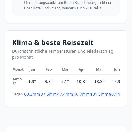
Orientierungspunkt, um Berlin Brandenburg nicht nur
über Hotel und Strand, sondern auch kulturell zu
erleben.
Klima & beste Reisezeit
Durchschnittliche Temperaturen und Niederschlag
pro Monat
Monat
Jan
Feb
Mär
Apr
Mai
Jun
Temp
1.9°
3.8°
5.1°
10.8°
13.3°
17.9°
2
°C
60.3mm
37.6mm
47.4mm
46.7mm
101.5mm
80.1mm
61
Regen