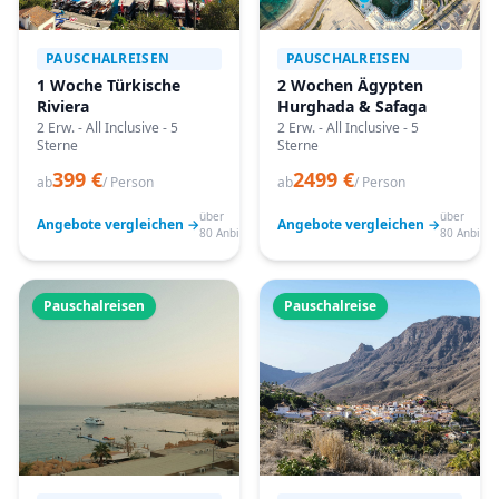
PAUSCHALREISEN
PAUSCHALREISEN
1 Woche Türkische
2 Wochen Ägypten
Riviera
Hurghada & Safaga
2 Erw. - All Inclusive - 5
2 Erw. - All Inclusive - 5
Sterne
Sterne
399 €
2499 €
ab
/ Person
ab
/ Person
über
über
Angebote vergleichen →
Angebote vergleichen →
80 Anbieter
80 Anbiete
Pauschalreisen
Pauschalreise