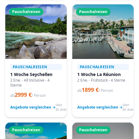
Pauschalreisen
Pauschalreisen
PAUSCHALREISEN
PAUSCHALREISEN
1 Woche Seychellen
1 Woche La Réunion
2 Erw. - All Inclusive - 4
2 Erw. - Frühstück - 4 Sterne
Sterne
1899 €
ab
/ Person
2999 €
ab
/ Person
über
über
Angebote vergleichen →
Angebote vergleichen →
80 Anbieter
80 Anbiete
Pauschalreisen
Pauschalreisen