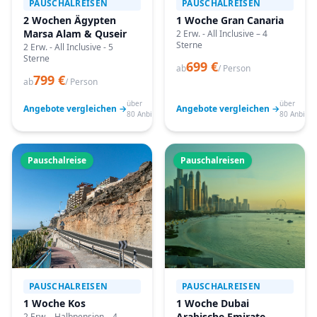
PAUSCHALREISEN
PAUSCHALREISEN
2 Wochen Ägypten
1 Woche Gran Canaria
Marsa Alam & Quseir
2 Erw. - All Inclusive – 4
Sterne
2 Erw. - All Inclusive - 5
Sterne
699 €
ab
/ Person
799 €
ab
/ Person
über
über
Angebote vergleichen →
Angebote vergleichen →
80 Anbieter
80 Anbiete
Pauschalreise
Pauschalreisen
PAUSCHALREISEN
PAUSCHALREISEN
1 Woche Kos
1 Woche Dubai
Arabische Emirate
2 Erw. - Halbpension – 4