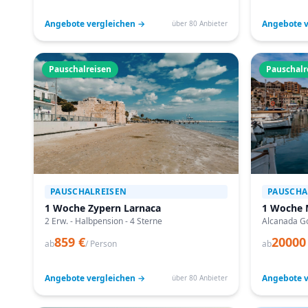
Angebote vergleichen →
Angebote v
über 80 Anbieter
Pauschalreisen
Pauschalr
PAUSCHALREISEN
PAUSCHA
1 Woche Zypern Larnaca
1 Woche 
2 Erw. - Halbpension - 4 Sterne
Alcanada Go
859 €
20000
ab
/ Person
ab
Angebote vergleichen →
Angebote v
über 80 Anbieter