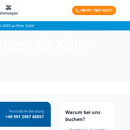
🚕
+49 991 2967 68857
Mietwagen
it 2003 an Ihrer Seite!
isen ab Köln-
Persönliche Beratung
Warum bei uns
+49 991 2967 68857
buchen?