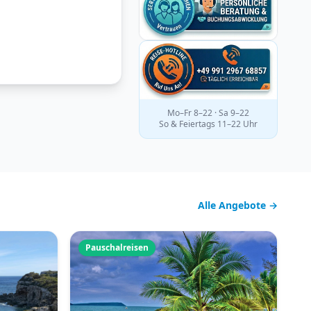
Mo–Fr 8–22 · Sa 9–22
So & Feiertags 11–22 Uhr
Alle Angebote →
Pauschalreisen