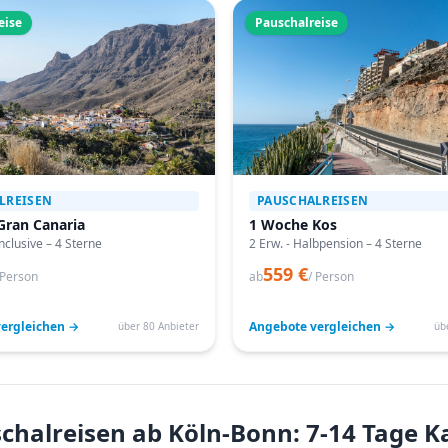
eise
Pauschalreise
LREISEN
PAUSCHALREISEN
Gran Canaria
1 Woche Kos
Inclusive – 4 Sterne
2 Erw. - Halbpension – 4 Sterne
559 €
 Person
ab
/ Person
ergleichen →
Angebote vergleichen →
über 80 Anbieter
üb
halreisen ab Köln-Bonn: 7-14 Tage Ka