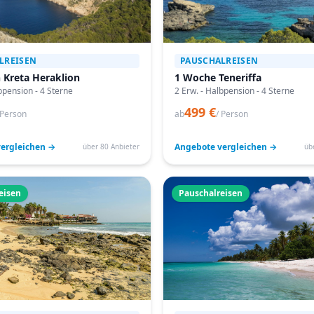
LREISEN
PAUSCHALREISEN
 Kreta Heraklion
1 Woche Teneriffa
bpension - 4 Sterne
2 Erw. - Halbpension - 4 Sterne
499 €
 Person
ab
/ Person
ergleichen →
Angebote vergleichen →
über 80 Anbieter
üb
eisen
Pauschalreisen