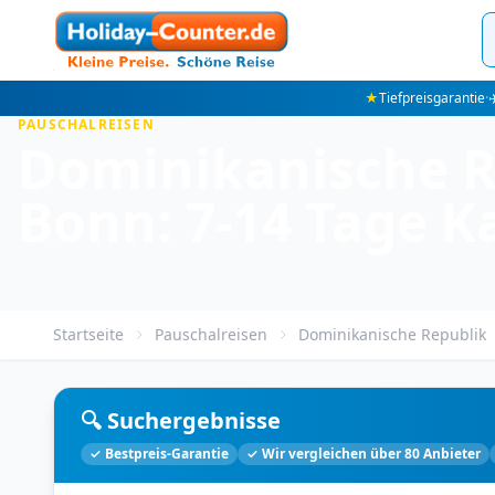
★
Tiefpreisgarantie
·
✈
PAUSCHALREISEN
Dominikanische R
Bonn: 7-14 Tage K
Startseite
Pauschalreisen
Dominikanische Republik
🔍 Suchergebnisse
✓ Bestpreis-Garantie
✓ Wir vergleichen über 80 Anbieter