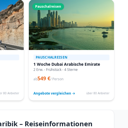
Pauschalreisen
PAUSCHALREISEN
1 Woche Dubai Arabische Emirate
2 Erw. - Frühstück - 4 Sterne
549 €
ab
/ Person
Angebote vergleichen →
er 80 Anbieter
über 80 Anbieter
ribik – Reiseinformationen