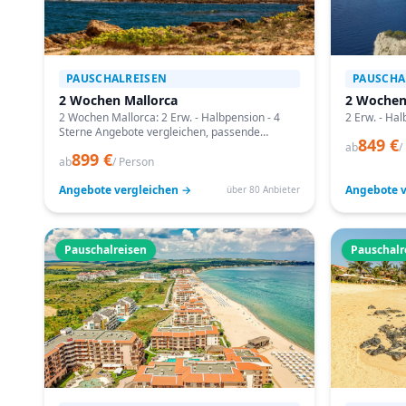
PAUSCHALREISEN
PAUSCHA
2 Wochen Mallorca
2 Wochen
2 Wochen Mallorca: 2 Erw. - Halbpension - 4
2 Erw. - Hal
Sterne Angebote vergleichen, passende
849 €
Termine prüfen und mit Bestpreis-Garantie
ab
/
899 €
buchen.
ab
/ Person
Angebote vergleichen →
Angebote v
über 80 Anbieter
Pauschalreisen
Pauschalr