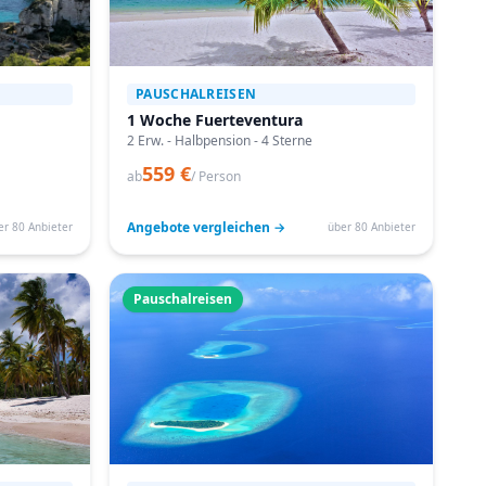
PAUSCHALREISEN
1 Woche Fuerteventura
2 Erw. - Halbpension - 4 Sterne
559 €
ab
/ Person
Angebote vergleichen →
er 80 Anbieter
über 80 Anbieter
Pauschalreisen