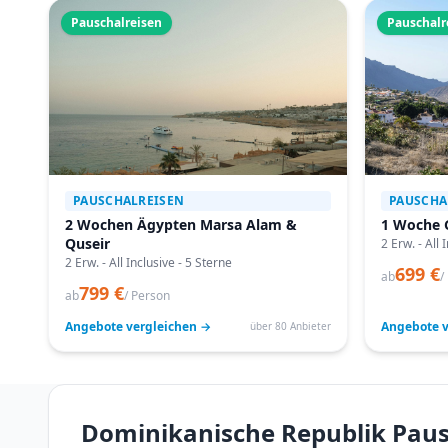
Pauschalreisen
Pauschalr
PAUSCHALREISEN
PAUSCHA
2 Wochen Ägypten Marsa Alam &
1 Woche 
Quseir
2 Erw. - All 
2 Erw. - All Inclusive - 5 Sterne
699 €
ab
/
799 €
ab
/ Person
Angebote vergleichen →
Angebote v
über 80 Anbieter
Dominikanische Republik Pausc