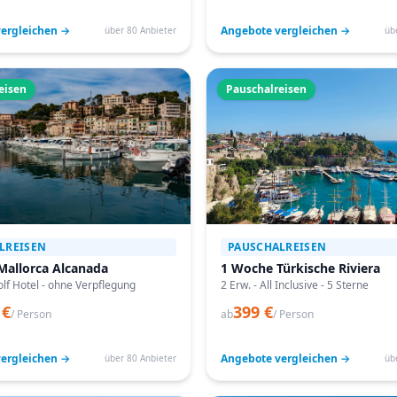
ergleichen →
Angebote vergleichen →
über 80 Anbieter
üb
eisen
Pauschalreisen
LREISEN
PAUSCHALREISEN
Mallorca Alcanada
1 Woche Türkische Riviera
lf Hotel - ohne Verpflegung
2 Erw. - All Inclusive - 5 Sterne
 €
399 €
/ Person
ab
/ Person
ergleichen →
Angebote vergleichen →
über 80 Anbieter
üb