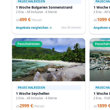
PAUSCHALREISEN
PAUSCHA
1 Woche Bulgarien Sonnenstrand
1 Woche 
2 Erw. - All Inclusive - 4 Sterne
2 Erw. - All 
499 €
1099 
ab
/ Person
ab
Angebote vergleichen →
Angebote v
über 80 Anbieter
Pauschalreisen
Pauschalr
PAUSCHALREISEN
PAUSCHA
1 Woche Seychellen
1 Woche 
2 Erw. - All Inclusive - 4 Sterne
2 Erw. - Frü
2999 €
1899 
ab
/ Person
ab