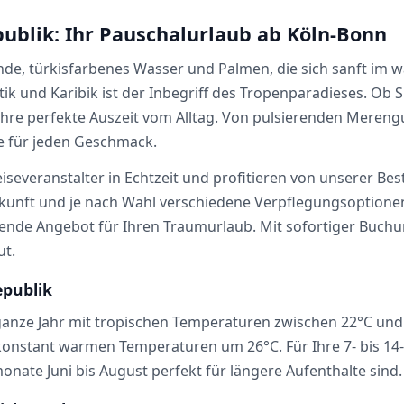
ublik: Ihr Pauschalurlaub ab Köln-Bonn
ände, türkisfarbenes Wasser und Palmen, die sich sanft im
ntik und Karibik ist der Inbegriff des Tropenparadieses. Ob
e Ihre perfekte Auszeit vom Alltag. Von pulsierenden Mere
e für jeden Geschmack.
eiseveranstalter in Echtzeit und profitieren von unserer Be
kunft und je nach Wahl verschiedene Verpflegungsoptionen
ende Angebot für Ihren Traumurlaub. Mit sofortiger Buch
ut.
epublik
ganze Jahr mit tropischen Temperaturen zwischen 22°C un
onstant warmen Temperaturen um 26°C. Für Ihre 7- bis 14-t
nate Juni bis August perfekt für längere Aufenthalte sind.