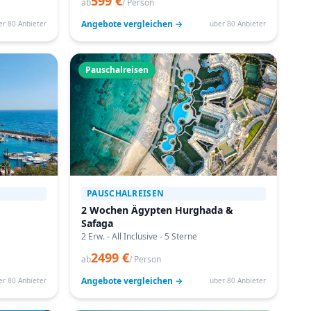
599 €
ab
/ Person
Angebote vergleichen →
er 80 Anbieter
über 80 Anbieter
Pauschalreisen
PAUSCHALREISEN
2 Wochen Ägypten Hurghada &
Safaga
2 Erw. - All Inclusive - 5 Sterne
2499 €
ab
/ Person
Angebote vergleichen →
er 80 Anbieter
über 80 Anbieter