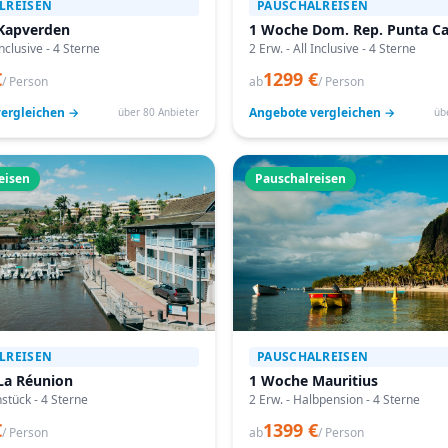
LREISEN
PAUSCHALREISEN
Kapverden
1 Woche Dom. Rep. Punta C
Inclusive - 4 Sterne
2 Erw. - All Inclusive - 4 Sterne
€
1299 €
/ Person
ab
/ Person
ergleichen →
Angebote vergleichen →
über 80 Anbieter
üb
eisen
Pauschalreisen
LREISEN
PAUSCHALREISEN
La Réunion
1 Woche Mauritius
hstück - 4 Sterne
2 Erw. - Halbpension - 4 Sterne
€
1399 €
/ Person
ab
/ Person