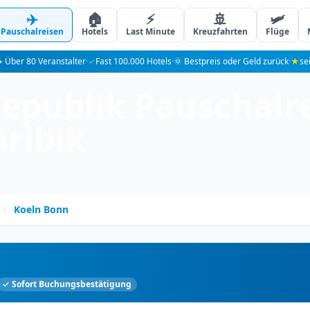
✈️
🏠
⚡
🚢
🛩️
Pauschalreisen
Hotels
Last Minute
Kreuzfahrten
Flüge
️ Über 80 Veranstalter
·
✓
Fast 100.000 Hotels
·
🌞 Bestpreis oder Geld zurück
·
★
se
epublik Pauschalre
aribik
Koeln Bonn
✓ Sofort Buchungsbestätigung