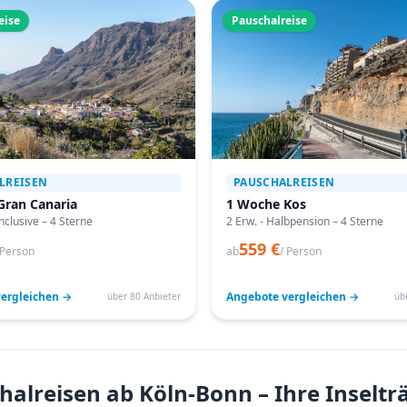
eise
Pauschalreise
LREISEN
PAUSCHALREISEN
Gran Canaria
1 Woche Kos
Inclusive – 4 Sterne
2 Erw. - Halbpension – 4 Sterne
559 €
 Person
ab
/ Person
ergleichen →
Angebote vergleichen →
über 80 Anbieter
üb
halreisen ab Köln-Bonn – Ihre Inselt