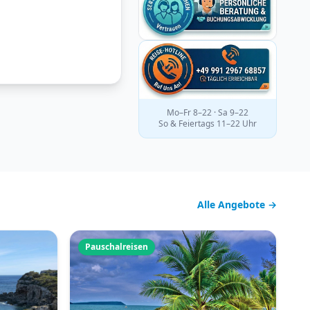
Mo–Fr 8–22 · Sa 9–22
So & Feiertags 11–22 Uhr
Alle Angebote →
Pauschalreisen