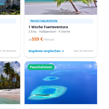
PAUSCHALREISEN
1 Woche Fuerteventura
2 Erw. - Halbpension - 4 Sterne
559 €
ab
/ Person
Angebote vergleichen →
er 80 Anbieter
über 80 Anbieter
Pauschalreisen