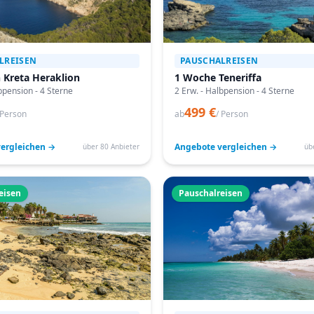
LREISEN
PAUSCHALREISEN
 Kreta Heraklion
1 Woche Teneriffa
bpension - 4 Sterne
2 Erw. - Halbpension - 4 Sterne
499 €
 Person
ab
/ Person
ergleichen →
Angebote vergleichen →
über 80 Anbieter
üb
eisen
Pauschalreisen