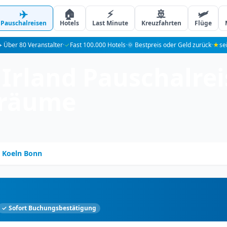
✈️
🏠
⚡
🚢
🛩️
Pauschalreisen
Hotels
Last Minute
Kreuzfahrten
Flüge
️ Über 80 Veranstalter
·
✓
Fast 100.000 Hotels
·
🌞 Bestpreis oder Geld zurück
·
★
se
Irland Pauschalrei
träume
Koeln Bonn
✓ Sofort Buchungsbestätigung