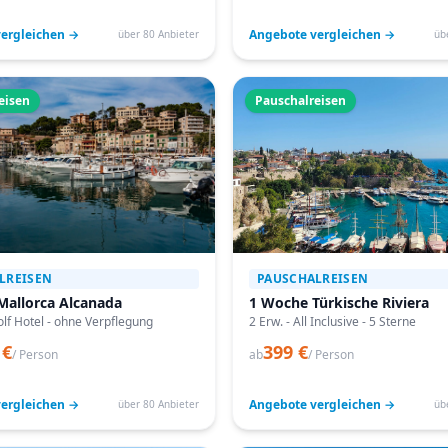
ergleichen →
Angebote vergleichen →
über 80 Anbieter
üb
eisen
Pauschalreisen
LREISEN
PAUSCHALREISEN
Mallorca Alcanada
1 Woche Türkische Riviera
lf Hotel - ohne Verpflegung
2 Erw. - All Inclusive - 5 Sterne
 €
399 €
/ Person
ab
/ Person
ergleichen →
Angebote vergleichen →
über 80 Anbieter
üb