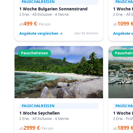
PAUSCHALREISEN
PAUSCHA
1 Woche Bulgarien Sonnenstrand
1 Woche 
2 Erw. - All Inclusive - 4 Sterne
2 Erw. - All 
499 €
1099 
ab
/ Person
ab
Angebote vergleichen →
Angebote v
über 80 Anbieter
Pauschalreisen
Pauschalr
PAUSCHALREISEN
PAUSCHA
1 Woche Seychellen
1 Woche 
2 Erw. - All Inclusive - 4 Sterne
2 Erw. - Frü
2999 €
1899 
ab
/ Person
ab