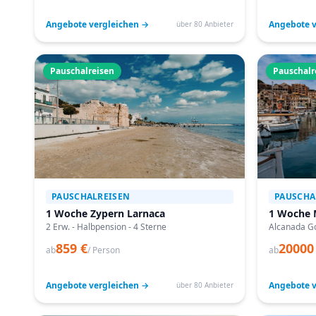
Angebote vergleichen →
Angebote v
über 80 Anbieter
Pauschalreisen
Pauschalr
PAUSCHALREISEN
PAUSCHA
1 Woche Zypern Larnaca
1 Woche 
2 Erw. - Halbpension - 4 Sterne
Alcanada Go
859 €
20000
ab
/ Person
ab
Angebote vergleichen →
Angebote v
über 80 Anbieter