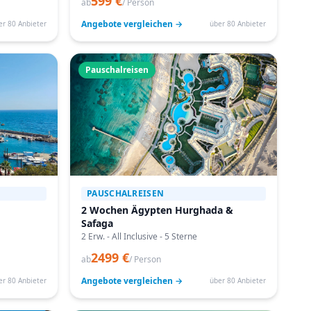
599 €
ab
/ Person
Angebote vergleichen →
er 80 Anbieter
über 80 Anbieter
Pauschalreisen
PAUSCHALREISEN
2 Wochen Ägypten Hurghada &
Safaga
2 Erw. - All Inclusive - 5 Sterne
2499 €
ab
/ Person
Angebote vergleichen →
er 80 Anbieter
über 80 Anbieter