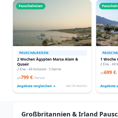
Pauschalreisen
Pauschalr
PAUSCHALREISEN
PAUSCHA
2 Wochen Ägypten Marsa Alam &
1 Woche 
Quseir
2 Erw. - All 
2 Erw. - All Inclusive - 5 Sterne
699 €
ab
/
799 €
ab
/ Person
Angebote vergleichen →
Angebote v
über 80 Anbieter
Großbritannien & Irland Pausc