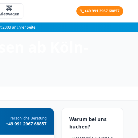
🚕
+49 991 2967 68857
Mietwagen
it 2003 an Ihrer Seite!
sen ab Köln-
Persönliche Beratung
Warum bei uns
+49 991 2967 68857
buchen?