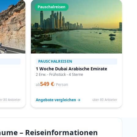
Pauschalreisen
PAUSCHALREISEN
1 Woche Dubai Arabische Emirate
2 Erw. - Frühstück - 4 Sterne
549 €
ab
/ Person
Angebote vergleichen →
er 80 Anbieter
über 80 Anbieter
räume – Reiseinformationen