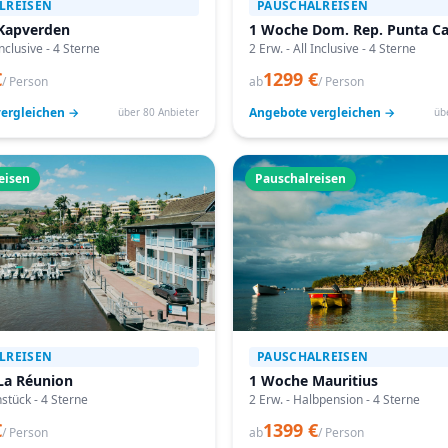
LREISEN
PAUSCHALREISEN
Kapverden
1 Woche Dom. Rep. Punta C
Inclusive - 4 Sterne
2 Erw. - All Inclusive - 4 Sterne
€
1299 €
/ Person
ab
/ Person
ergleichen →
Angebote vergleichen →
über 80 Anbieter
üb
eisen
Pauschalreisen
LREISEN
PAUSCHALREISEN
La Réunion
1 Woche Mauritius
hstück - 4 Sterne
2 Erw. - Halbpension - 4 Sterne
€
1399 €
/ Person
ab
/ Person