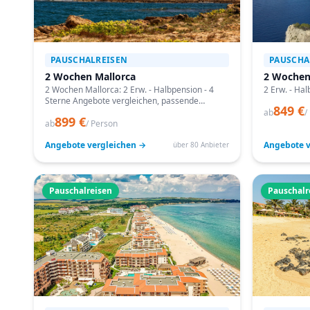
PAUSCHALREISEN
PAUSCHA
2 Wochen Mallorca
2 Wochen
2 Wochen Mallorca: 2 Erw. - Halbpension - 4
2 Erw. - Hal
Sterne Angebote vergleichen, passende
849 €
Termine prüfen und mit Bestpreis-Garantie
ab
/
899 €
buchen.
ab
/ Person
Angebote vergleichen →
Angebote v
über 80 Anbieter
Pauschalreisen
Pauschalr