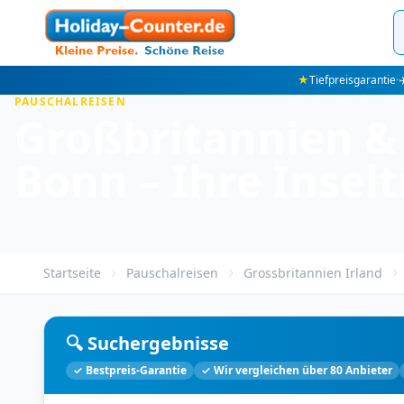
★
Tiefpreisgarantie
·
✈
PAUSCHALREISEN
Großbritannien & 
Bonn – Ihre Insel
Startseite
Pauschalreisen
Grossbritannien Irland
🔍 Suchergebnisse
✓ Bestpreis-Garantie
✓ Wir vergleichen über 80 Anbieter